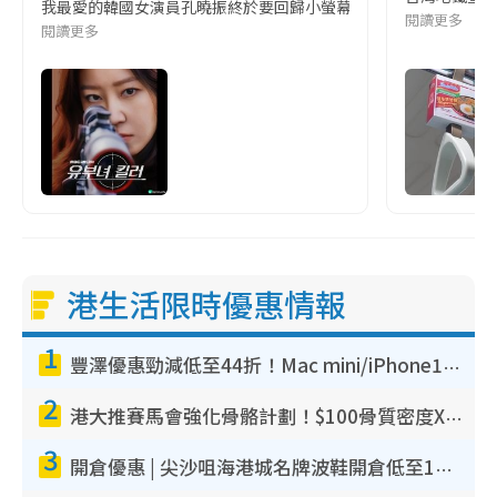
我最愛的韓國女演員孔曉振終於要回歸小螢幕啦!這次的劇本改編自同名
閱讀更多
閱讀更多
港生活限時優惠情報
1
豐澤優惠勁減低至44折！Mac mini/iPhone17Pro大減價！廚房家電$220起
2
港大推賽馬會強化骨骼計劃！$100骨質密度X光檢查 完成免費運動訓練送超市禮券！附參加資格
3
開倉優惠 | 尖沙咀海港城名牌波鞋開倉低至1折！On鞋$899起／Joy&Peace鞋履$98起