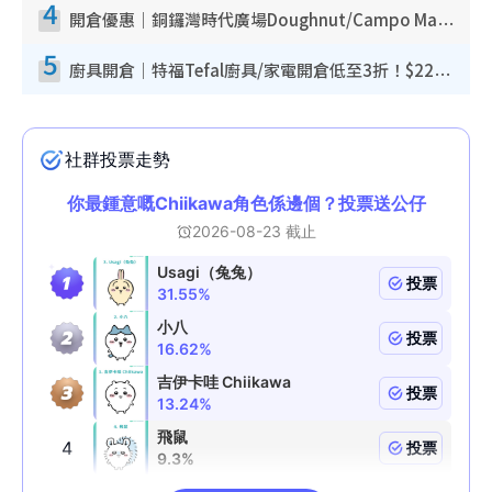
4
開倉優惠｜銅鑼灣時代廣場Doughnut/Campo Marzio開倉低至1折！背囊、書包、手袋劈價$200起
5
廚具開倉｜特福Tefal廚具/家電開倉低至3折！$220起買平底鍋/炒鑊/湯煲！電飯煲/吸塵機/燙斗$418起