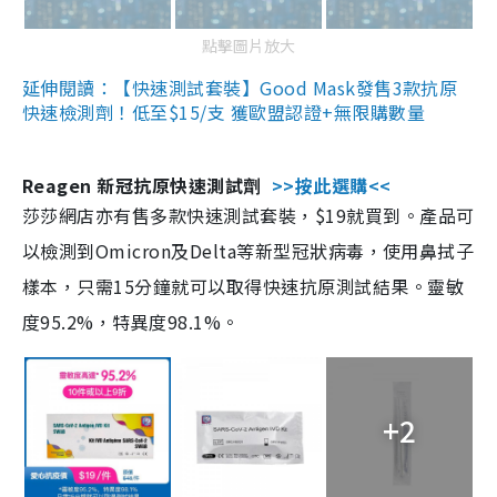
點擊圖片放大
延伸閱讀：【快速測試套裝】Good Mask發售3款抗原
快速檢測劑！低至$15/支 獲歐盟認證+無限購數量
Reagen 新冠抗原快速測試劑
>>按此選購<<
莎莎網店亦有售多款快速測試套裝，$19就買到。產品可
以檢測到Omicron及Delta等新型冠狀病毒，使用鼻拭子
樣本，只需15分鐘就可以取得快速抗原測試結果。靈敏
度95.2%，特異度98.1%。
+2