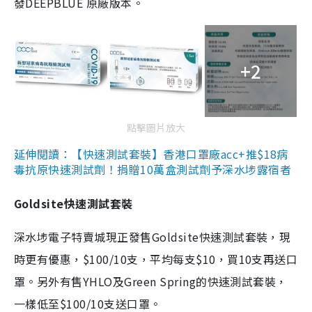
發DEEPBLUE 原廠版本。
+2
點擊圖片放大
延伸閱讀：【快速測試套裝】香港口罩廠acc+推$18病
毒抗原快速測試劑！捐贈10萬盒測試劑予深水埗露宿者
Goldsite快速測試套裝
深水埗電子特賣城現正發售Goldsite快速測試套裝，現
時更有優惠，$100/10支，平均每支$10，買10支再送口
罩。另外有售YHLO及Green Spring的快速測試套裝，
一樣低至$100/10支送口罩。