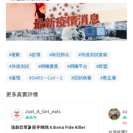
著數
疫情
新冠肺炎
快速測試套裝
快速測試
網購優惠
網購平台
歐盟
護理
SARS－CoV－2
冠狀病毒
衞生署
更多真實評價
Just_A_Girl_eats
co c
娛樂
吹
台灣
追劇日常🎬 殺手媽咪 A Bona Fide Killer
台灣地鐵宣