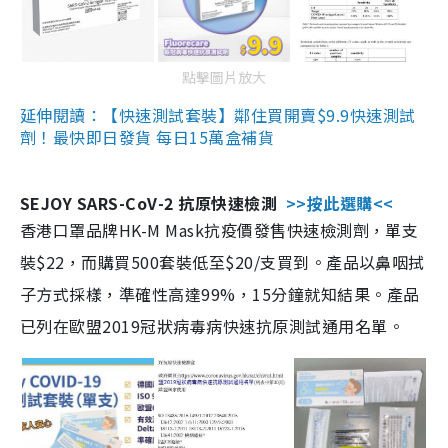
點擊圖片放大
延伸閱讀：【快速測試套裝】鄰住買開賣$9.9快速測試
劑！最快即日發貨 每日15萬盒補貨
SEJOY SARS-CoV-2 抗原快速檢測
>>按此選購<<
香港口罩品牌HK-M Mask抗疫價發售快速檢測劑，單支
裝$22，而購買500套裝低至$20/支買到。產品以鼻咽拭
子方式採樣，準確性高達99%，15分鐘就知結果。產品
已列在歐盟2019冠狀病毒病快速抗原測試通用名單。