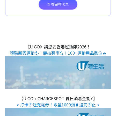
《U GO》請您去香港運動節2026！
體驗新興運動💦＋競技賽事💪＋100+運動用品攤位🔥
【U GO x CHARGESPOT 夏日消暑企劃⚡】
> 打卡即送充電券！限量1000張🔋送完即止 <