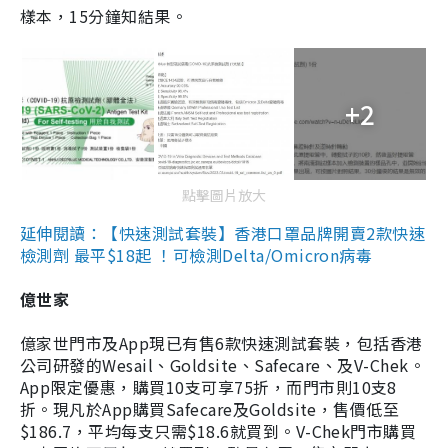
樣本，15分鐘知結果。
+2
點擊圖片放大
延伸閱讀：【快速測試套裝】香港口罩品牌開賣2款快速
檢測劑 最平$18起 ！可檢測Delta/Omicron病毒
億世家
億家世門市及App現已有售6款快速測試套裝，包括香港
公司研發的Wesail、Goldsite、Safecare、及V-Chek。
App限定優惠，購買10支可享75折，而門市則10支8
折。現凡於App購買Safecare及Goldsite，售價低至
$186.7，平均每支只需$18.6就買到。V-Chek門市購買