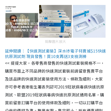
點擊圖片放大
延伸閱讀：【快速測試套裝】深水埗電子特賣城$15快速
抗原測試劑 現貨發售！買10支再送3支檢測棒
<< 提提大家，各零售商發售的快速測試套裝規格不一，
購買市面上不同品牌的快速測試套裝前請留意售賣平台
及該品牌的快速測試套裝使用方法、條款及細則，大家
亦可參考香港衞生署表列認可2019冠狀病毒病快速抗原
測試、歐盟2019冠狀病毒病快速抗原測試通用名單，購
買前留意訂購平台的使用條款及細則，一切以訂購平台
公佈的價錢為準。數量有限，售完即止；所有優惠細則