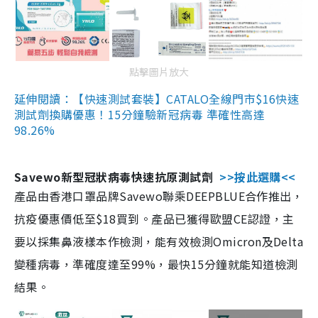
點擊圖片放大
延伸閱讀：【快速測試套裝】CATALO全線門市$16快速
測試劑換購優惠！15分鐘驗新冠病毒 準確性高達
98.26%
Savewo新型冠狀病毒快速抗原測試劑
>>按此選購<<
產品由香港口罩品牌Savewo聯乘DEEPBLUE合作推出，
抗疫優惠價低至$18買到。產品已獲得歐盟CE認證，主
要以採集鼻液樣本作檢測，能有效檢測Omicron及Delta
變種病毒，準確度達至99%，最快15分鐘就能知道檢測
結果。