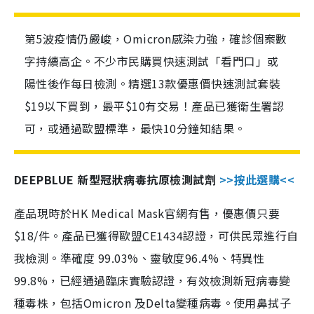
第5波疫情仍嚴峻，Omicron感染力強，確診個案數
字持續高企。不少市民購買快速測試「看門口」或
陽性後作每日檢測。精選13款優惠價快速測試套裝
$19以下買到，最平$10有交易！產品已獲衛生署認
可，或通過歐盟標準，最快10分鐘知結果。
DEEPBLUE 新型冠狀病毒抗原檢測試劑
>>按此選購<<
產品現時於HK Medical Mask官網有售，優惠價只要
$18/件。產品已獲得歐盟CE1434認證，可供民眾進行自
我檢測。準確度 99.03%、靈敏度96.4%、特異性
99.8%，已經通過臨床實驗認證，有效檢測新冠病毒變
種毒株，包括Omicron 及Delta變種病毒。使用鼻拭子