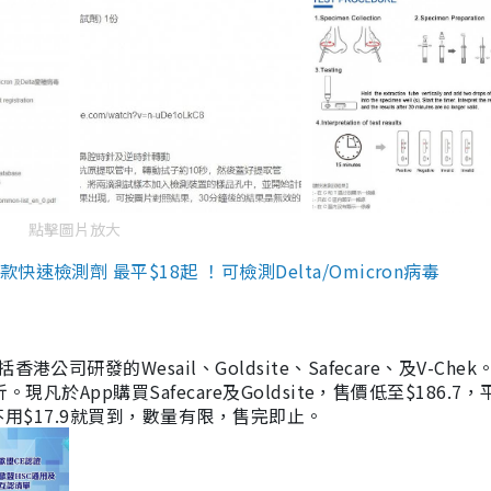
點擊圖片放大
檢測劑 最平$18起 ！可檢測Delta/Omicron病毒
研發的Wesail、Goldsite、Safecare、及V-Chek。
凡於App購買Safecare及Goldsite，售價低至$186.7
均不用$17.9就買到，數量有限，售完即止。