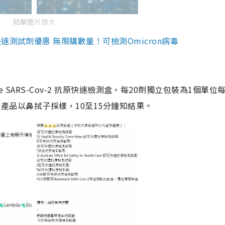
點擊圖片放大
測試劑優惠 無限購數量！可檢測Omicron病毒
are SARS-Cov-2 抗原快速檢測盒，每20劑獨立包裝為1個單位
5。產品以鼻拭子採樣，10至15分鐘知結果。