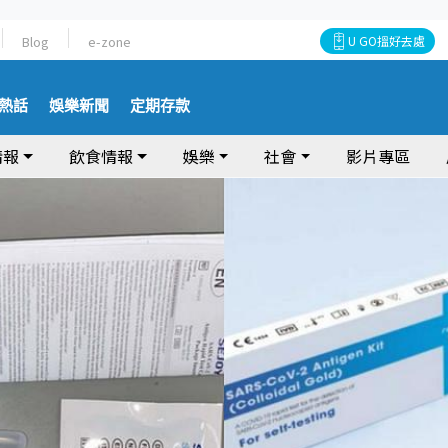
Blog
e-zone
U GO搵好去處
熱話
娛樂新聞
定期存款
情報
飲食情報
娛樂
社會
影片專區