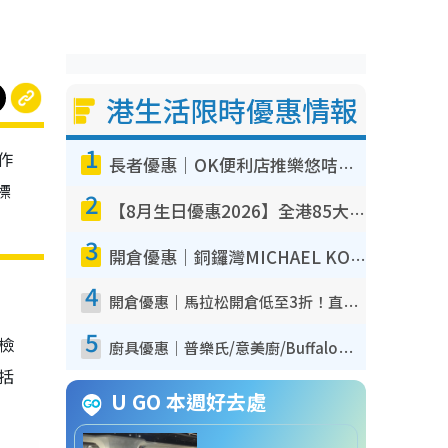
港生活限時優惠情報
1
作
長者優惠｜OK便利店推樂悠咭優惠！買麵包/牛奶/保健品拍卡即減
標
2
【8月生日優惠2026】全港85大食買玩著數攻略 自助餐/火鍋放題同行免費＋誠品/DONKI送現金券
3
開倉優惠｜銅鑼灣MICHAEL KORS開倉低至17折！直擊$500起買手袋/銀包/鞋款 必買經典Jet Set系列
4
開倉優惠｜馬拉松開倉低至3折！直擊$99起買adidas／New Balance／Puma鞋款 STANLEY保溫杯劈價至$119起
5
我檢
廚具優惠｜普樂氏/意美廚/Buffalo廚具低至3折！$89起買煎鍋／炒鑊／個人鍋 同場小家電激減至$99起
包括
U GO 本週好去處