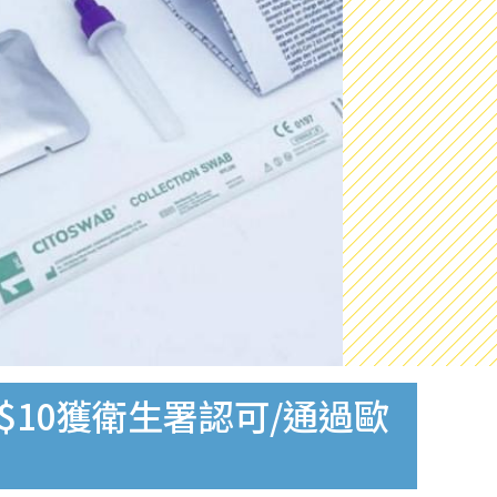
$10獲衛生署認可/通過歐