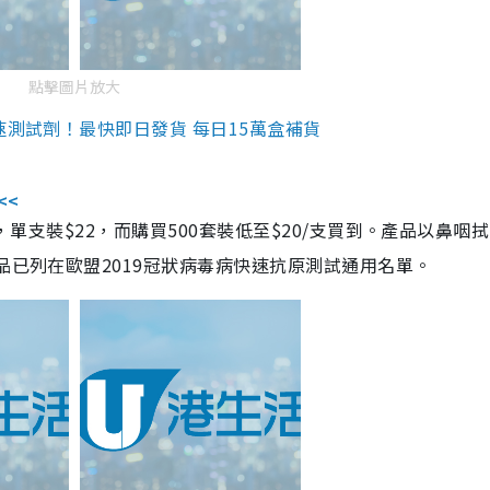
點擊圖片放大
速測試劑！最快即日發貨 每日15萬盒補貨
<<
，單支裝$22，而購買500套裝低至$20/支買到。產品以鼻咽
品已列在歐盟2019冠狀病毒病快速抗原測試通用名單。