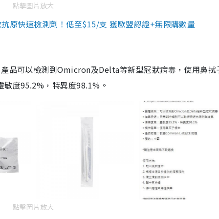
點擊圖片放大
3款抗原快速檢測劑！低至$15/支 獲歐盟認證+無限購數量
品可以檢測到Omicron及Delta等新型冠狀病毒，使用鼻拭
度95.2%，特異度98.1%。
點擊圖片放大