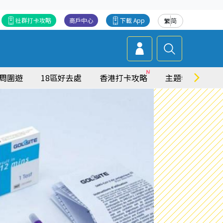
社群打卡攻略
商戶中心
下載 App
繁
简
周圍遊
18區好去處
香港打卡攻略
主題特集