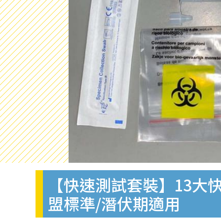
【快速測試套裝】13大快
盟標準/潛伏期適用