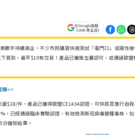
在Google追蹤
《UHK 港生活》
診個案數字持續高企。不少市民購買快速測試「看門口」或陽性後
以下買到，最平$10有交易！產品已獲衛生署認可，或通過歐盟
選購<<
惠價只要$18/件。產品已獲得歐盟CE1434認證，可供民眾進行自
性99.8%，已經通過臨床實驗認證，有效檢測新冠病毒變種毒株，
，15分鐘知結果。