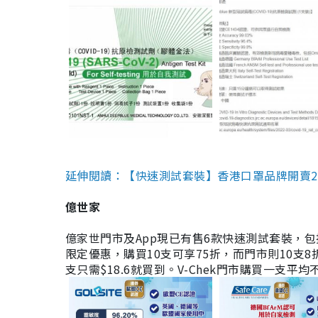
延伸閱讀：【快速測試套裝】香港口罩品牌開賣2款快速
億世家
億家世門市及App現已有售6款快速測試套裝，包括香港公司
限定優惠，購買10支可享75折，而門市則10支8折。現
支只需$18.6就買到。V-Chek門市購買一支平