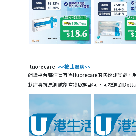
fluorecare
>>按此選購<<
網購平台鄰住買有售fluorecare的快速測試
狀病毒抗原測試劑盒獲歐盟認可，可檢測到Delta及