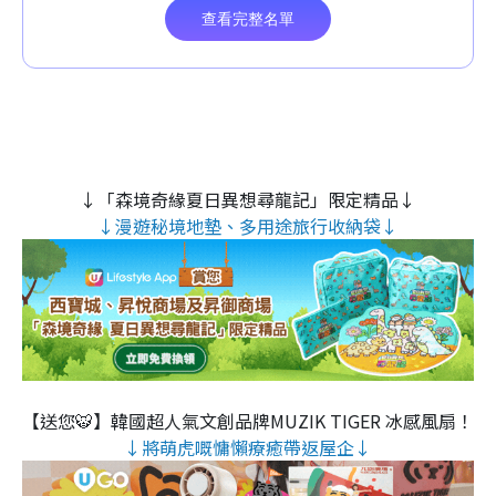
↓「森境奇緣夏日異想尋龍記」限定精品↓
↓漫遊秘境地墊、多用途旅行收納袋↓
【送您🐯】韓國超人氣文創品牌MUZIK TIGER 冰感風扇！
↓將萌虎嘅慵懶療癒帶返屋企↓