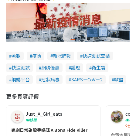
著數
疫情
新冠肺炎
快速測試套裝
快速測試
網購優惠
護理
衞生署
網購平台
冠狀病毒
SARS－CoV－2
歐盟
更多真實評價
Just_A_Girl_eats
co c
娛樂
吹
台灣
追劇日常🎬 殺手媽咪 A Bona Fide Killer
台灣地鐵宣