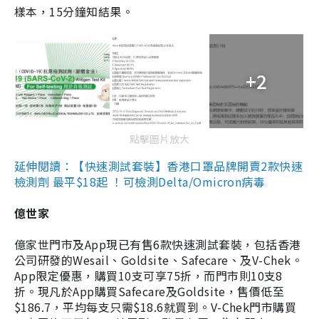
樣本，15分鐘知結果。
+2
點擊圖片放大
延伸閱讀：【快速測試套裝】香港口罩品牌開賣2款快速
檢測劑 最平$18起 ！可檢測Delta/Omicron病毒
億世家
億家世門市及App現已有售6款快速測試套裝，包括香港
公司研發的Wesail、Goldsite、Safecare、及V-Chek。
App限定優惠，購買10支可享75折，而門市則10支8
折。現凡於App購買Safecare及Goldsite，售價低至
$186.7，平均每支只需$18.6就買到。V-Chek門市購買