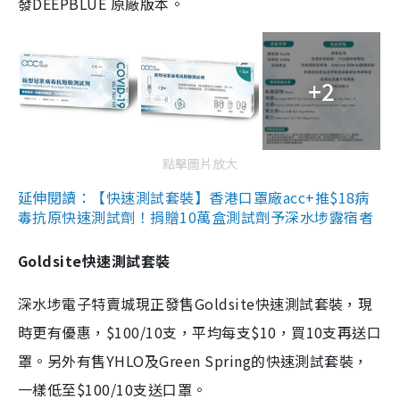
發DEEPBLUE 原廠版本。
+2
點擊圖片放大
延伸閱讀：【快速測試套裝】香港口罩廠acc+推$18病
毒抗原快速測試劑！捐贈10萬盒測試劑予深水埗露宿者
Goldsite快速測試套裝
深水埗電子特賣城現正發售Goldsite快速測試套裝，現
時更有優惠，$100/10支，平均每支$10，買10支再送口
罩。另外有售YHLO及Green Spring的快速測試套裝，
一樣低至$100/10支送口罩。