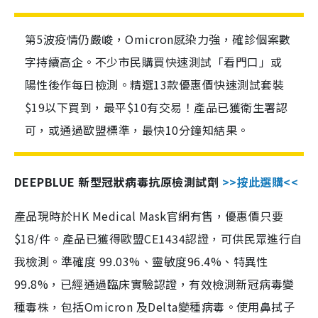
第5波疫情仍嚴峻，Omicron感染力強，確診個案數
字持續高企。不少市民購買快速測試「看門口」或
陽性後作每日檢測。精選13款優惠價快速測試套裝
$19以下買到，最平$10有交易！產品已獲衛生署認
可，或通過歐盟標準，最快10分鐘知結果。
DEEPBLUE 新型冠狀病毒抗原檢測試劑
>>按此選購<<
產品現時於HK Medical Mask官網有售，優惠價只要
$18/件。產品已獲得歐盟CE1434認證，可供民眾進行自
我檢測。準確度 99.03%、靈敏度96.4%、特異性
99.8%，已經通過臨床實驗認證，有效檢測新冠病毒變
種毒株，包括Omicron 及Delta變種病毒。使用鼻拭子