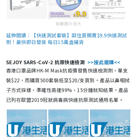
點擊圖片放大
延伸閱讀：【快速測試套裝】鄰住買開賣$9.9快速測試
劑！最快即日發貨 每日15萬盒補貨
SEJOY SARS-CoV-2 抗原快速檢測
>>按此選購<<
香港口罩品牌HK-M Mask抗疫價發售快速檢測劑，單支
裝$22，而購買500套裝低至$20/支買到。產品以鼻咽拭
子方式採樣，準確性高達99%，15分鐘就知結果。產品
已列在歐盟2019冠狀病毒病快速抗原測試通用名單。