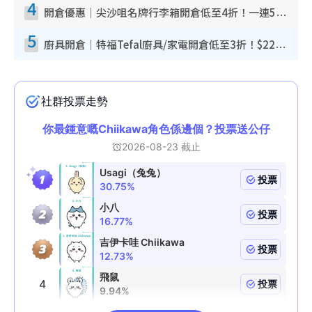
4
開倉優惠｜尖沙咀名牌行李箱開倉低至4折！一連5日 American Tourister/ace./Hallmark $200起！
5
廚具開倉｜特福Tefal廚具/家電開倉低至3折！$220起買平底鍋/炒鑊/湯煲！電飯煲/吸塵機/燙斗$418起