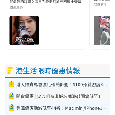
我最愛的韓國女演員孔曉振終於要回歸小螢幕啦!這次的劇本改編自同名
閱讀更多
閱讀更多
港生活限時優惠情報
1
港大推賽馬會強化骨骼計劃！$100骨質密度X光檢查 完成免費運動訓練送超市禮券！附參加資格
2
開倉優惠 | 尖沙咀海港城名牌波鞋開倉低至1折！On鞋$899起／Joy&Peace鞋履$98起
3
豐澤優惠勁減低至44折！Mac mini/iPhone17Pro大減價！廚房家電$220起