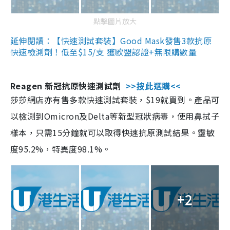
點擊圖片放大
延伸閱讀：【快速測試套裝】Good Mask發售3款抗原
快速檢測劑！低至$15/支 獲歐盟認證+無限購數量
Reagen 新冠抗原快速測試劑
>>按此選購<<
莎莎網店亦有售多款快速測試套裝，$19就買到。產品可
以檢測到Omicron及Delta等新型冠狀病毒，使用鼻拭子
樣本，只需15分鐘就可以取得快速抗原測試結果。靈敏
度95.2%，特異度98.1%。
+2