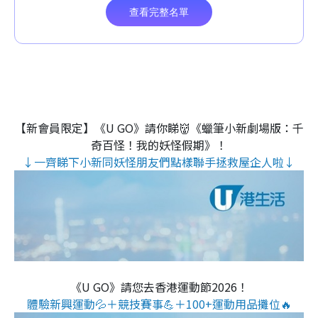
【新會員限定】《U GO》請你睇👹《蠟筆小新劇場版：千
奇百怪！我的妖怪假期》！
↓一齊睇下小新同妖怪朋友們點樣聯手拯救屋企人啦↓
《U GO》請您去香港運動節2026！
體驗新興運動💦＋競技賽事💪＋100+運動用品攤位🔥