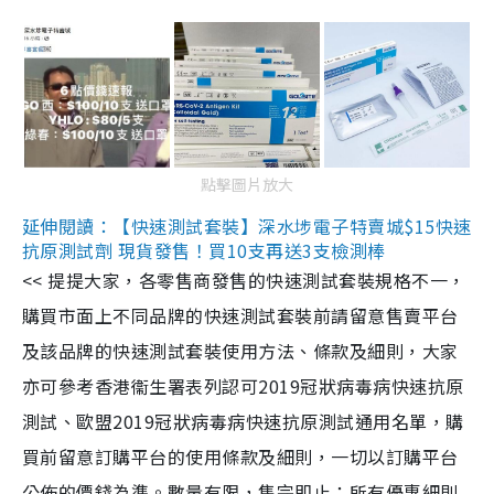
點擊圖片放大
延伸閱讀：【快速測試套裝】深水埗電子特賣城$15快速
抗原測試劑 現貨發售！買10支再送3支檢測棒
<< 提提大家，各零售商發售的快速測試套裝規格不一，
購買市面上不同品牌的快速測試套裝前請留意售賣平台
及該品牌的快速測試套裝使用方法、條款及細則，大家
亦可參考香港衞生署表列認可2019冠狀病毒病快速抗原
測試、歐盟2019冠狀病毒病快速抗原測試通用名單，購
買前留意訂購平台的使用條款及細則，一切以訂購平台
公佈的價錢為準。數量有限，售完即止；所有優惠細則