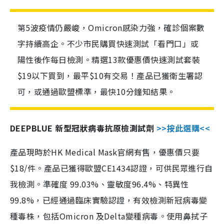
第5波疫情仍嚴峻，Omicron感染力強，確診個案數
字持續高企。不少市民購買快速測試「看門口」或
陽性後作每日檢測。精選13款優惠價快速測試套裝
$19以下買到，最平$10有交易！產品已獲衛生署認
可，或通過歐盟標準，最快10分鐘知結果。
DEEPBLUE 新型冠狀病毒抗原檢測試劑
>>按此選購<<
產品現時於HK Medical Mask官網有售，優惠價只要
$18/件。產品已獲得歐盟CE1434認證，可供民眾進行自
我檢測。準確度 99.03%、靈敏度96.4%、特異性
99.8%，已經通過臨床實驗認證，有效檢測新冠病毒變
種毒株，包括Omicron 及Delta變種病毒。使用鼻拭子