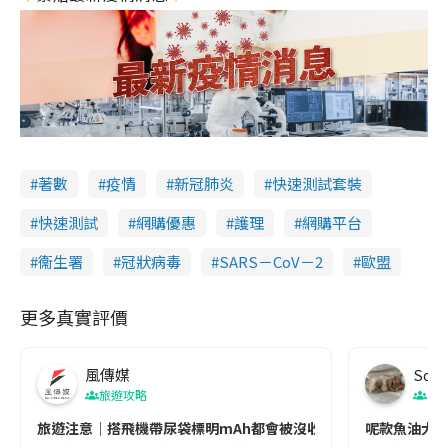
著數
疫情
新冠肺炎
快速測試套裝
快速測試
網購優惠
護理
網購平台
衞生署
冠狀病毒
SARS－CoV－2
歐盟
更多真實評價
風傳媒
Soul
旅遊攻略
生
旅遊注意｜搭飛機帶尿袋標明mAh都會被沒收😱出發前切記檢查「1
呢款魚油大家