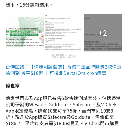
樣本，15分鐘知結果。
+2
點擊圖片放大
延伸閱讀：【快速測試套裝】香港口罩品牌開賣2款快速
檢測劑 最平$18起 ！可檢測Delta/Omicron病毒
億世家
億家世門市及App現已有售6款快速測試套裝，包括香港
公司研發的Wesail、Goldsite、Safecare、及V-Chek。
App限定優惠，購買10支可享75折，而門市則10支8
折。現凡於App購買Safecare及Goldsite，售價低至
$186.7，平均每支只需$18.6就買到。V-Chek門市購買