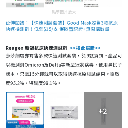
點擊圖片放大
延伸閱讀：【快速測試套裝】Good Mask發售3款抗原
快速檢測劑！低至$15/支 獲歐盟認證+無限購數量
Reagen 新冠抗原快速測試劑
>>按此選購<<
莎莎網店亦有售多款快速測試套裝，$19就買到。產品可
以檢測到Omicron及Delta等新型冠狀病毒，使用鼻拭子
樣本，只需15分鐘就可以取得快速抗原測試結果。靈敏
度95.2%，特異度98.1%。
+2