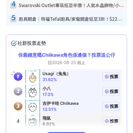
4
Swarovski Outlet專區低至半價！人氣水晶飾物/小擺設$138起！迪士尼款/水晶高跟鞋都有平
5
廚具開倉｜特福Tefal廚具/家電開倉低至3折！$220起買平底鍋/炒鑊/湯煲！電飯煲/吸塵機/燙斗$418起