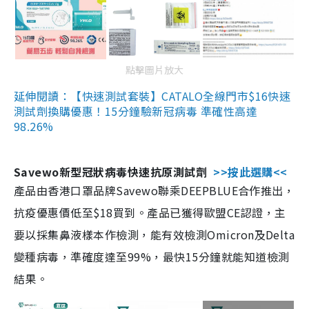
點擊圖片放大
延伸閱讀：【快速測試套裝】CATALO全線門市$16快速
測試劑換購優惠！15分鐘驗新冠病毒 準確性高達
98.26%
Savewo新型冠狀病毒快速抗原測試劑
>>按此選購<<
產品由香港口罩品牌Savewo聯乘DEEPBLUE合作推出，
抗疫優惠價低至$18買到。產品已獲得歐盟CE認證，主
要以採集鼻液樣本作檢測，能有效檢測Omicron及Delta
變種病毒，準確度達至99%，最快15分鐘就能知道檢測
結果。