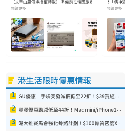
（文章由風傳媒授權轉載） 準備前往韓國旅遊的民眾，近期要特別留
💊 ｢精神返
閱讀更多
閱讀更多
港生活限時優惠情報
1
GU優惠｜手袋突發減價低至22折！$39買經典波士頓包/餃子袋！飾物同步減價$29起！
2
豐澤優惠勁減低至44折！Mac mini/iPhone17Pro大減價！廚房家電$220起
3
港大推賽馬會強化骨骼計劃！$100骨質密度X光檢查 完成免費運動訓練送超市禮券！附參加資格