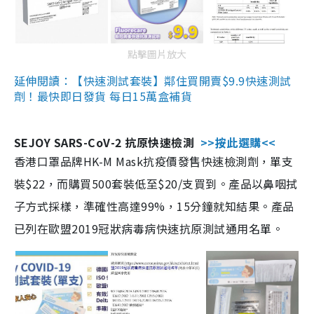
點擊圖片放大
延伸閱讀：【快速測試套裝】鄰住買開賣$9.9快速測試
劑！最快即日發貨 每日15萬盒補貨
SEJOY SARS-CoV-2 抗原快速檢測
>>按此選購<<
香港口罩品牌HK-M Mask抗疫價發售快速檢測劑，單支
裝$22，而購買500套裝低至$20/支買到。產品以鼻咽拭
子方式採樣，準確性高達99%，15分鐘就知結果。產品
已列在歐盟2019冠狀病毒病快速抗原測試通用名單。