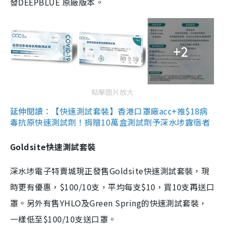
發DEEPBLUE 原廠版本。
+2
點擊圖片放大
延伸閱讀：【快速測試套裝】香港口罩廠acc+推$18病
毒抗原快速測試劑！捐贈10萬盒測試劑予深水埗露宿者
Goldsite快速測試套裝
深水埗電子特賣城現正發售Goldsite快速測試套裝，現
時更有優惠，$100/10支，平均每支$10，買10支再送口
罩。另外有售YHLO及Green Spring的快速測試套裝，
一樣低至$100/10支送口罩。