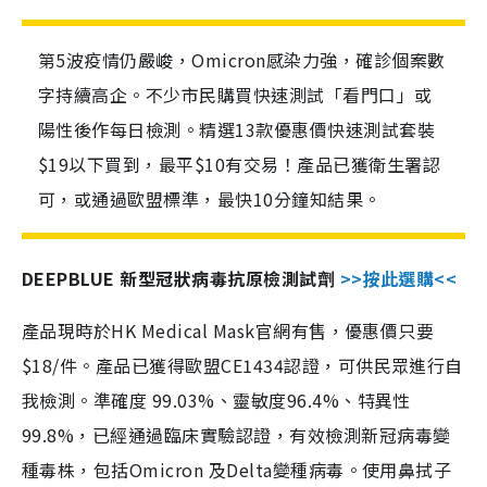
第5波疫情仍嚴峻，Omicron感染力強，確診個案數
字持續高企。不少市民購買快速測試「看門口」或
陽性後作每日檢測。精選13款優惠價快速測試套裝
$19以下買到，最平$10有交易！產品已獲衛生署認
可，或通過歐盟標準，最快10分鐘知結果。
DEEPBLUE 新型冠狀病毒抗原檢測試劑
>>按此選購<<
產品現時於HK Medical Mask官網有售，優惠價只要
$18/件。產品已獲得歐盟CE1434認證，可供民眾進行自
我檢測。準確度 99.03%、靈敏度96.4%、特異性
99.8%，已經通過臨床實驗認證，有效檢測新冠病毒變
種毒株，包括Omicron 及Delta變種病毒。使用鼻拭子