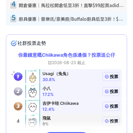
4
開倉優惠｜馬拉松開倉低至3折！直擊$99起買adidas／New Balance／Puma鞋款 STANLEY保溫杯劈價至$119起
5
廚具優惠｜普樂氏/意美廚/Buffalo廚具低至3折！$89起買煎鍋／炒鑊／個人鍋 同場小家電激減至$99起