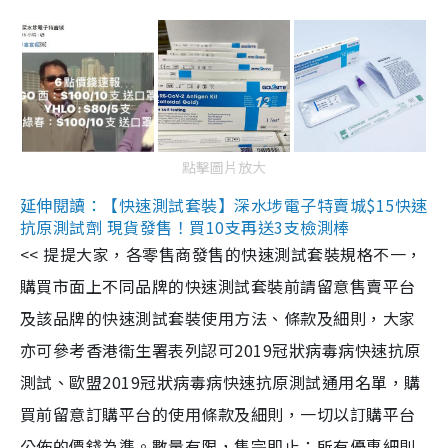
點擊圖片放大
延伸閱讀：【快速測試套裝】深水埗電子特賣城$15快速
抗原測試劑 現貨發售！買10支再送3支檢測棒
<< 提提大家，各零售商發售的快速測試套裝規格不一，
購買市面上不同品牌的快速測試套裝前請留意售賣平台
及該品牌的快速測試套裝使用方法、條款及細則，大家
亦可參考香港衞生署表列認可2019冠狀病毒病快速抗原
測試、歐盟2019冠狀病毒病快速抗原測試通用名單，購
買前留意訂購平台的使用條款及細則，一切以訂購平台
公佈的價錢為準。數量有限，售完即止；所有優惠細則