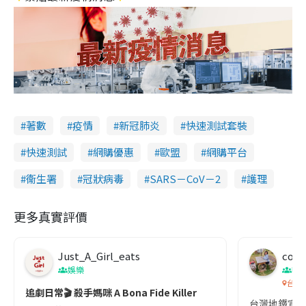
著數
疫情
新冠肺炎
快速測試套裝
快速測試
網購優惠
歐盟
網購平台
衞生署
冠狀病毒
SARS－CoV－2
護理
更多真實評價
Just_A_Girl_eats
co c
娛樂
吹
台灣
追劇日常🎬 殺手媽咪 A Bona Fide Killer
台灣地鐵宣