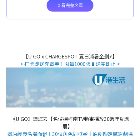
【U GO x CHARGESPOT 夏日消暑企劃⚡】
> 打卡即送充電券！限量1000張🔋送完即止 <
《U GO》請您去【名偵探柯南TV動畫播放30週年紀念
展】！
還原經典名場面📹＋30位角色同框📸＋原創限定感謝劇場