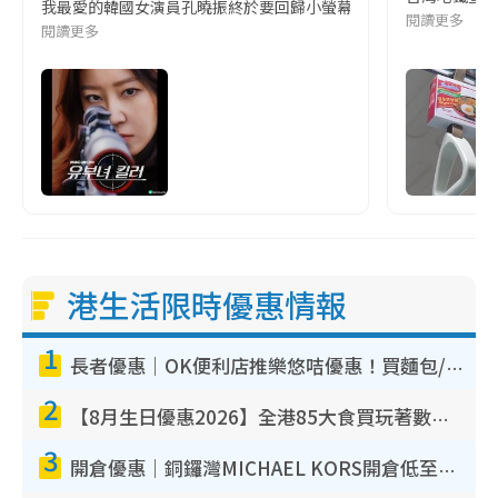
我最愛的韓國女演員孔曉振終於要回歸小螢幕啦!這次的劇本改編自同名
閱讀更多
閱讀更多
港生活限時優惠情報
1
長者優惠｜OK便利店推樂悠咭優惠！買麵包/牛奶/保健品拍卡即減
2
【8月生日優惠2026】全港85大食買玩著數攻略 自助餐/火鍋放題同行免費＋誠品/DONKI送現金券
3
開倉優惠｜銅鑼灣MICHAEL KORS開倉低至17折！直擊$500起買手袋/銀包/鞋款 必買經典Jet Set系列