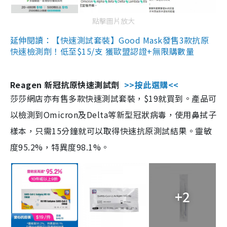
點擊圖片放大
延伸閱讀：【快速測試套裝】Good Mask發售3款抗原
快速檢測劑！低至$15/支 獲歐盟認證+無限購數量
Reagen 新冠抗原快速測試劑
>>按此選購<<
莎莎網店亦有售多款快速測試套裝，$19就買到。產品可
以檢測到Omicron及Delta等新型冠狀病毒，使用鼻拭子
樣本，只需15分鐘就可以取得快速抗原測試結果。靈敏
度95.2%，特異度98.1%。
+2