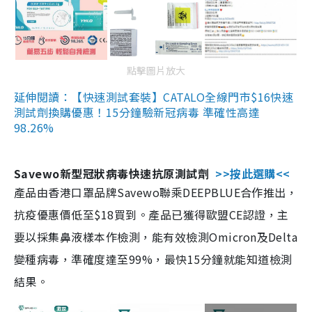
點擊圖片放大
延伸閱讀：【快速測試套裝】CATALO全線門市$16快速
測試劑換購優惠！15分鐘驗新冠病毒 準確性高達
98.26%
Savewo新型冠狀病毒快速抗原測試劑
>>按此選購<<
產品由香港口罩品牌Savewo聯乘DEEPBLUE合作推出，
抗疫優惠價低至$18買到。產品已獲得歐盟CE認證，主
要以採集鼻液樣本作檢測，能有效檢測Omicron及Delta
變種病毒，準確度達至99%，最快15分鐘就能知道檢測
結果。