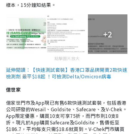
樣本，15分鐘知結果。
+2
點擊圖片放大
延伸閱讀：【快速測試套裝】香港口罩品牌開賣2款快速
檢測劑 最平$18起 ！可檢測Delta/Omicron病毒
億世家
億家世門市及App現已有售6款快速測試套裝，包括香港
公司研發的Wesail、Goldsite、Safecare、及V-Chek。
App限定優惠，購買10支可享75折，而門市則10支8
折。現凡於App購買Safecare及Goldsite，售價低至
$186.7，平均每支只需$18.6就買到。V-Chek門市購買