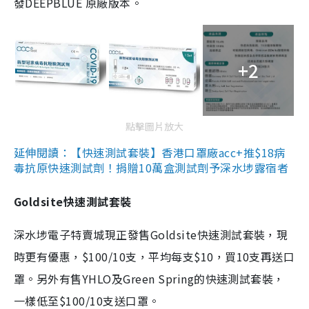
發DEEPBLUE 原廠版本。
+2
點擊圖片放大
延伸閱讀：【快速測試套裝】香港口罩廠acc+推$18病
毒抗原快速測試劑！捐贈10萬盒測試劑予深水埗露宿者
Goldsite快速測試套裝
深水埗電子特賣城現正發售Goldsite快速測試套裝，現
時更有優惠，$100/10支，平均每支$10，買10支再送口
罩。另外有售YHLO及Green Spring的快速測試套裝，
一樣低至$100/10支送口罩。