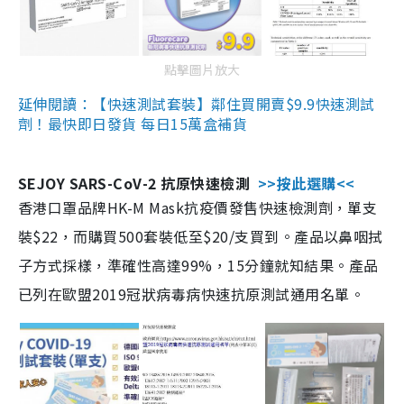
點擊圖片放大
延伸閱讀：【快速測試套裝】鄰住買開賣$9.9快速測試
劑！最快即日發貨 每日15萬盒補貨
SEJOY SARS-CoV-2 抗原快速檢測
>>按此選購<<
香港口罩品牌HK-M Mask抗疫價發售快速檢測劑，單支
裝$22，而購買500套裝低至$20/支買到。產品以鼻咽拭
子方式採樣，準確性高達99%，15分鐘就知結果。產品
已列在歐盟2019冠狀病毒病快速抗原測試通用名單。