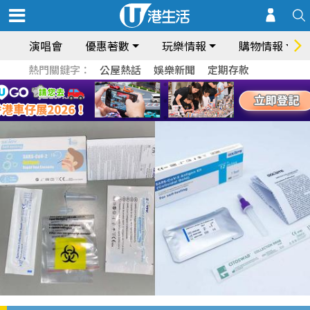
演唱會
優惠著數
玩樂情報
購物情報
熱門關鍵字：
公屋熱話
娛樂新聞
定期存款