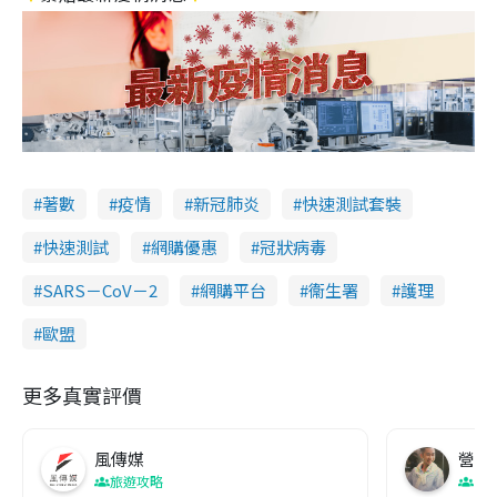
著數
疫情
新冠肺炎
快速測試套裝
快速測試
網購優惠
冠狀病毒
SARS－CoV－2
網購平台
衞生署
護理
歐盟
更多真實評價
風傳媒
營養教
旅遊攻略
生