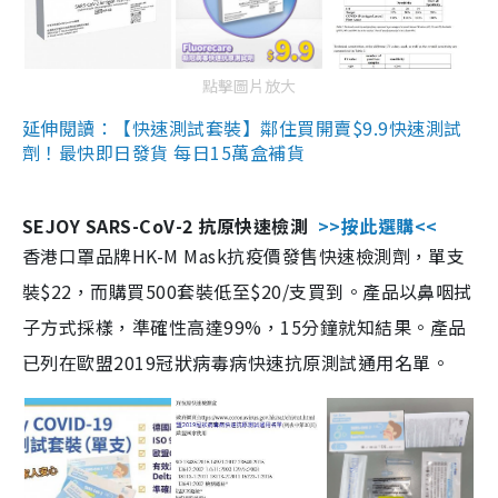
點擊圖片放大
延伸閱讀：【快速測試套裝】鄰住買開賣$9.9快速測試
劑！最快即日發貨 每日15萬盒補貨
SEJOY SARS-CoV-2 抗原快速檢測
>>按此選購<<
香港口罩品牌HK-M Mask抗疫價發售快速檢測劑，單支
裝$22，而購買500套裝低至$20/支買到。產品以鼻咽拭
子方式採樣，準確性高達99%，15分鐘就知結果。產品
已列在歐盟2019冠狀病毒病快速抗原測試通用名單。