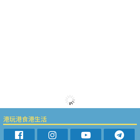
港玩港食港生活