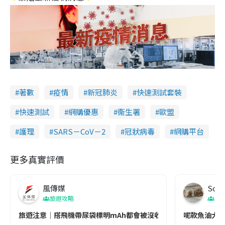
著數
疫情
新冠肺炎
快速測試套裝
快速測試
網購優惠
衞生署
歐盟
護理
SARS－CoV－2
冠狀病毒
網購平台
更多真實評價
風傳媒
Soul
旅遊攻略
生
旅遊注意｜搭飛機帶尿袋標明mAh都會被沒收😱出發前切記檢查「1
呢款魚油大家