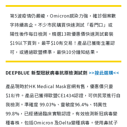
第5波疫情仍嚴峻，Omicron感染力強，確診個案數
字持續高企。不少市民購買快速測試「看門口」或
陽性後作每日檢測。精選13款優惠價快速測試套裝
$19以下買到，最平$10有交易！產品已獲衛生署認
可，或通過歐盟標準，最快10分鐘知結果。
DEEPBLUE 新型冠狀病毒抗原檢測試劑
>>按此選購<<
產品現時於HK Medical Mask官網有售，優惠價只要
$18/件。產品已獲得歐盟CE1434認證，可供民眾進行自
我檢測。準確度 99.03%、靈敏度96.4%、特異性
99.8%，已經通過臨床實驗認證，有效檢測新冠病毒變
種毒株，包括Omicron 及Delta變種病毒。使用鼻拭子