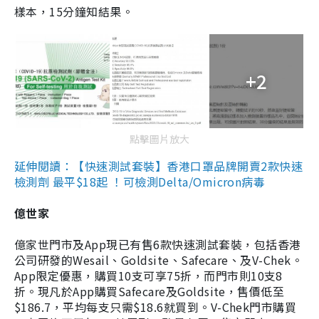
樣本，15分鐘知結果。
+2
點擊圖片放大
延伸閱讀：【快速測試套裝】香港口罩品牌開賣2款快速
檢測劑 最平$18起 ！可檢測Delta/Omicron病毒
億世家
億家世門市及App現已有售6款快速測試套裝，包括香港
公司研發的Wesail、Goldsite、Safecare、及V-Chek。
App限定優惠，購買10支可享75折，而門市則10支8
折。現凡於App購買Safecare及Goldsite，售價低至
$186.7，平均每支只需$18.6就買到。V-Chek門市購買