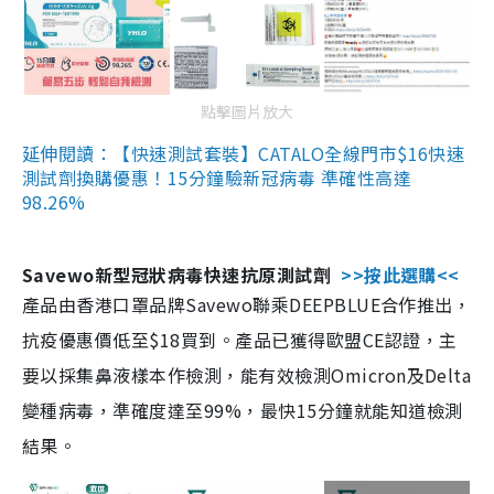
點擊圖片放大
延伸閱讀：【快速測試套裝】CATALO全線門市$16快速
測試劑換購優惠！15分鐘驗新冠病毒 準確性高達
98.26%
Savewo新型冠狀病毒快速抗原測試劑
>>按此選購<<
產品由香港口罩品牌Savewo聯乘DEEPBLUE合作推出，
抗疫優惠價低至$18買到。產品已獲得歐盟CE認證，主
要以採集鼻液樣本作檢測，能有效檢測Omicron及Delta
變種病毒，準確度達至99%，最快15分鐘就能知道檢測
結果。