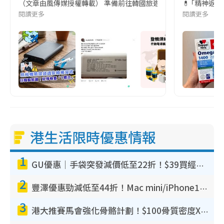
（文章由風傳媒授權轉載） 準備前往韓國旅遊的民眾，近期要特別留
💊 ｢精神返
閱讀更多
閱讀更多
港生活限時優惠情報
1
GU優惠｜手袋突發減價低至22折！$39買經典波士頓包/餃子袋！飾物同步減價$29起！
2
豐澤優惠勁減低至44折！Mac mini/iPhone17Pro大減價！廚房家電$220起
3
港大推賽馬會強化骨骼計劃！$100骨質密度X光檢查 完成免費運動訓練送超市禮券！附參加資格