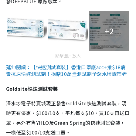
發DEEPBLUE 原廠版本。
+2
點擊圖片放大
延伸閱讀：【快速測試套裝】香港口罩廠acc+推$18病
毒抗原快速測試劑！捐贈10萬盒測試劑予深水埗露宿者
Goldsite快速測試套裝
深水埗電子特賣城現正發售Goldsite快速測試套裝，現
時更有優惠，$100/10支，平均每支$10，買10支再送口
罩。另外有售YHLO及Green Spring的快速測試套裝，
一樣低至$100/10支送口罩。