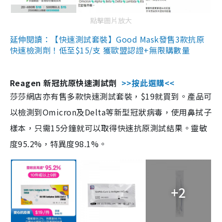
點擊圖片放大
延伸閱讀：【快速測試套裝】Good Mask發售3款抗原
快速檢測劑！低至$15/支 獲歐盟認證+無限購數量
Reagen 新冠抗原快速測試劑
>>按此選購<<
莎莎網店亦有售多款快速測試套裝，$19就買到。產品可
以檢測到Omicron及Delta等新型冠狀病毒，使用鼻拭子
樣本，只需15分鐘就可以取得快速抗原測試結果。靈敏
度95.2%，特異度98.1%。
+2