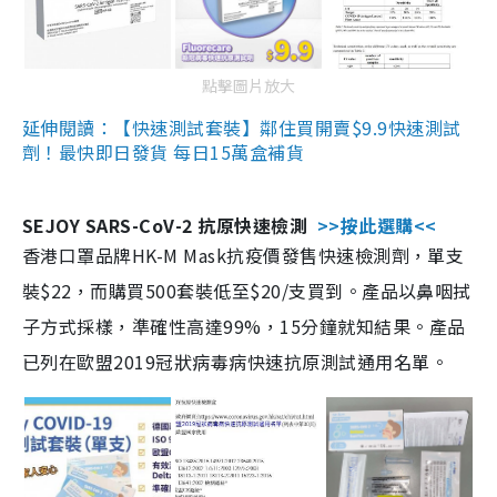
點擊圖片放大
延伸閱讀：【快速測試套裝】鄰住買開賣$9.9快速測試
劑！最快即日發貨 每日15萬盒補貨
SEJOY SARS-CoV-2 抗原快速檢測
>>按此選購<<
香港口罩品牌HK-M Mask抗疫價發售快速檢測劑，單支
裝$22，而購買500套裝低至$20/支買到。產品以鼻咽拭
子方式採樣，準確性高達99%，15分鐘就知結果。產品
已列在歐盟2019冠狀病毒病快速抗原測試通用名單。