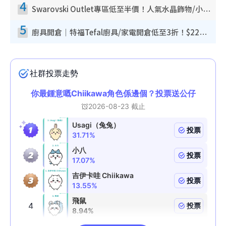
4
Swarovski Outlet專區低至半價！人氣水晶飾物/小擺設$138起！迪士尼款/水晶高跟鞋都有平
5
廚具開倉｜特福Tefal廚具/家電開倉低至3折！$220起買平底鍋/炒鑊/湯煲！電飯煲/吸塵機/燙斗$418起