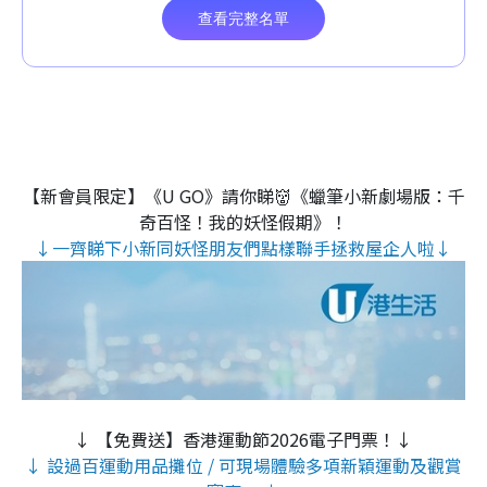
【新會員限定】《U GO》請你睇👹《蠟筆小新劇場版：千
奇百怪！我的妖怪假期》！
↓一齊睇下小新同妖怪朋友們點樣聯手拯救屋企人啦↓
↓ 【免費送】香港運動節2026電子門票！↓
↓ 設過百運動用品攤位 / 可現場體驗多項新穎運動及觀賞