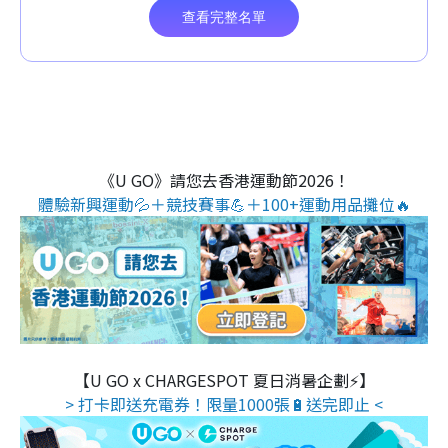
《U GO》請您去香港運動節2026！
體驗新興運動💦＋競技賽事💪＋100+運動用品攤位🔥
【U GO x CHARGESPOT 夏日消暑企劃⚡】
> 打卡即送充電券！限量1000張🔋送完即止 <