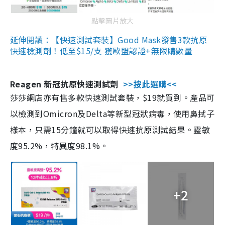
點擊圖片放大
延伸閱讀：【快速測試套裝】Good Mask發售3款抗原
快速檢測劑！低至$15/支 獲歐盟認證+無限購數量
Reagen 新冠抗原快速測試劑
>>按此選購<<
莎莎網店亦有售多款快速測試套裝，$19就買到。產品可
以檢測到Omicron及Delta等新型冠狀病毒，使用鼻拭子
樣本，只需15分鐘就可以取得快速抗原測試結果。靈敏
度95.2%，特異度98.1%。
+2