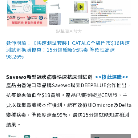
點擊圖片放大
延伸閱讀：【快速測試套裝】CATALO全線門市$16快速
測試劑換購優惠！15分鐘驗新冠病毒 準確性高達
98.26%
Savewo新型冠狀病毒快速抗原測試劑
>>按此選購<<
產品由香港口罩品牌Savewo聯乘DEEPBLUE合作推出，
抗疫優惠價低至$18買到。產品已獲得歐盟CE認證，主
要以採集鼻液樣本作檢測，能有效檢測Omicron及Delta
變種病毒，準確度達至99%，最快15分鐘就能知道檢測
結果。