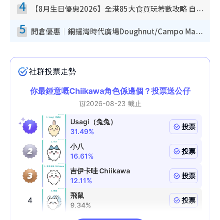
4
【8月生日優惠2026】全港85大食買玩著數攻略 自助餐/火鍋放題同行免費＋誠品/DONKI送現金券
5
開倉優惠｜銅鑼灣時代廣場Doughnut/Campo Marzio開倉低至1折！背囊、書包、手袋劈價$200起