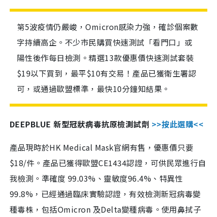
第5波疫情仍嚴峻，Omicron感染力強，確診個案數
字持續高企。不少市民購買快速測試「看門口」或
陽性後作每日檢測。精選13款優惠價快速測試套裝
$19以下買到，最平$10有交易！產品已獲衛生署認
可，或通過歐盟標準，最快10分鐘知結果。
DEEPBLUE 新型冠狀病毒抗原檢測試劑
>>按此選購<<
產品現時於HK Medical Mask官網有售，優惠價只要
$18/件。產品已獲得歐盟CE1434認證，可供民眾進行自
我檢測。準確度 99.03%、靈敏度96.4%、特異性
99.8%，已經通過臨床實驗認證，有效檢測新冠病毒變
種毒株，包括Omicron 及Delta變種病毒。使用鼻拭子