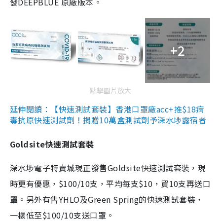
發DEEPBLUE 原廠版本。
+2
點擊圖片放大
延伸閱讀：【快速測試套裝】香港口罩廠acc+推$18病
毒抗原快速測試劑！捐贈10萬盒測試劑予深水埗露宿者
Goldsite快速測試套裝
深水埗電子特賣城現正發售Goldsite快速測試套裝，現
時更有優惠，$100/10支，平均每支$10，買10支再送口
罩。另外有售YHLO及Green Spring的快速測試套裝，
一樣低至$100/10支送口罩。