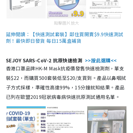
點擊圖片放大
延伸閱讀：【快速測試套裝】鄰住買開賣$9.9快速測試
劑！最快即日發貨 每日15萬盒補貨
SEJOY SARS-CoV-2 抗原快速檢測
>>按此選購<<
香港口罩品牌HK-M Mask抗疫價發售快速檢測劑，單支
裝$22，而購買500套裝低至$20/支買到。產品以鼻咽拭
子方式採樣，準確性高達99%，15分鐘就知結果。產品
已列在歐盟2019冠狀病毒病快速抗原測試通用名單。