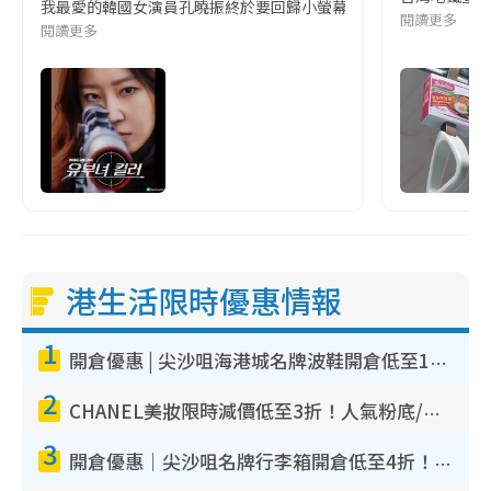
我最愛的韓國女演員孔曉振終於要回歸小螢幕啦!這次的劇本改編自同名
閱讀更多
閱讀更多
港生活限時優惠情報
1
開倉優惠 | 尖沙咀海港城名牌波鞋開倉低至1折！On鞋$899起／Joy&Peace鞋履$98起
2
CHANEL美妝限時減價低至3折！人氣粉底/唇膏/精華液低至$275！COCO香水都有平
3
開倉優惠｜尖沙咀名牌行李箱開倉低至4折！一連5日 American Tourister/ace./Hallmark $200起！