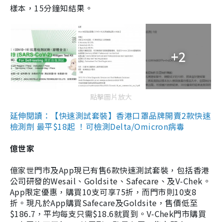
樣本，15分鐘知結果。
+2
點擊圖片放大
延伸閱讀：【快速測試套裝】香港口罩品牌開賣2款快速
檢測劑 最平$18起 ！可檢測Delta/Omicron病毒
億世家
億家世門市及App現已有售6款快速測試套裝，包括香港
公司研發的Wesail、Goldsite、Safecare、及V-Chek。
App限定優惠，購買10支可享75折，而門市則10支8
折。現凡於App購買Safecare及Goldsite，售價低至
$186.7，平均每支只需$18.6就買到。V-Chek門市購買