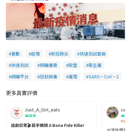
著數
疫情
新冠肺炎
快速測試套裝
快速測試
網購優惠
歐盟
衞生署
網購平台
冠狀病毒
護理
SARS－CoV－2
更多真實評價
Just_A_Girl_eats
co c
娛樂
吹
台灣
追劇日常🎬 殺手媽咪 A Bona Fide Killer
台灣地鐵宣