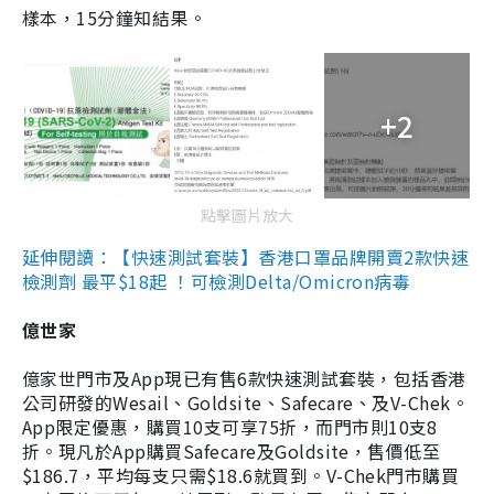
樣本，15分鐘知結果。
+2
點擊圖片放大
延伸閱讀：【快速測試套裝】香港口罩品牌開賣2款快速
檢測劑 最平$18起 ！可檢測Delta/Omicron病毒
億世家
億家世門市及App現已有售6款快速測試套裝，包括香港
公司研發的Wesail、Goldsite、Safecare、及V-Chek。
App限定優惠，購買10支可享75折，而門市則10支8
折。現凡於App購買Safecare及Goldsite，售價低至
$186.7，平均每支只需$18.6就買到。V-Chek門市購買