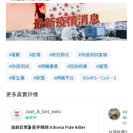
著數
疫情
新冠肺炎
快速測試套裝
快速測試
網購優惠
冠狀病毒
護理
衞生署
歐盟
網購平台
SARS－CoV－2
更多真實評價
Just_A_Girl_eats
co c
娛樂
吹
台灣
追劇日常🎬 殺手媽咪 A Bona Fide Killer
台灣地鐵宣