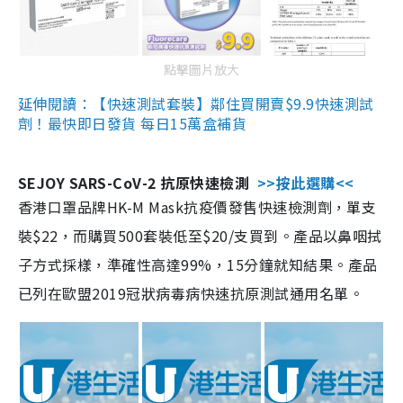
點擊圖片放大
延伸閱讀：【快速測試套裝】鄰住買開賣$9.9快速測試
劑！最快即日發貨 每日15萬盒補貨
SEJOY SARS-CoV-2 抗原快速檢測
>>按此選購<<
香港口罩品牌HK-M Mask抗疫價發售快速檢測劑，單支
裝$22，而購買500套裝低至$20/支買到。產品以鼻咽拭
子方式採樣，準確性高達99%，15分鐘就知結果。產品
已列在歐盟2019冠狀病毒病快速抗原測試通用名單。