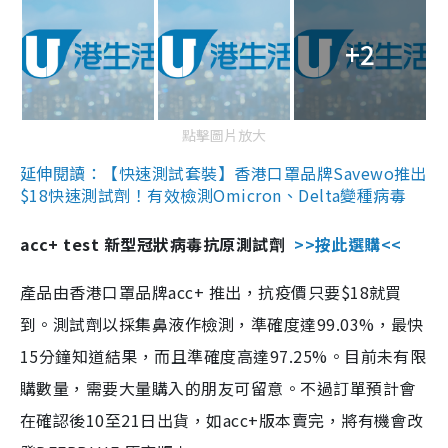
+2
點擊圖片放大
延伸閱讀：【快速測試套裝】香港口罩品牌Savewo推出
$18快速測試劑！有效檢測Omicron、Delta變種病毒
acc+ test 新型冠狀病毒抗原測試劑
>>按此選購<<
產品由香港口罩品牌acc+ 推出，抗疫價只要$18就買
到。測試劑以採集鼻液作檢測，準確度達99.03%，最快
15分鐘知道結果，而且準確度高達97.25%。目前未有限
購數量，需要大量購入的朋友可留意。不過訂單預計會
在確認後10至21日出貨，如acc+版本賣完，將有機會改