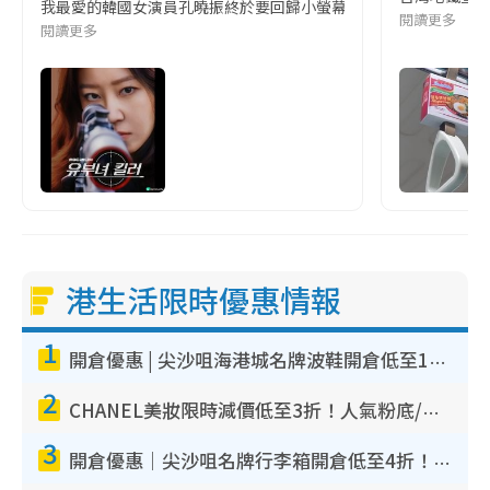
我最愛的韓國女演員孔曉振終於要回歸小螢幕啦!這次的劇本改編自同名
閱讀更多
閱讀更多
港生活限時優惠情報
1
開倉優惠 | 尖沙咀海港城名牌波鞋開倉低至1折！On鞋$899起／Joy&Peace鞋履$98起
2
CHANEL美妝限時減價低至3折！人氣粉底/唇膏/精華液低至$275！COCO香水都有平
3
開倉優惠｜尖沙咀名牌行李箱開倉低至4折！一連5日 American Tourister/ace./Hallmark $200起！