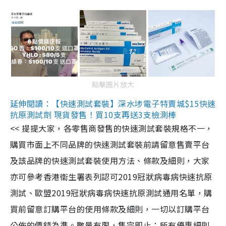
點擊圖片放大
延伸閱讀：【快速測試套裝】深水埗電子特賣城$15快速
抗原測試劑 現貨發售！買10支再送3支檢測棒
<< 提提大家，各零售商發售的快速測試套裝規格不一，
購買市面上不同品牌的快速測試套裝前請留意售賣平台
及該品牌的快速測試套裝使用方法、條款及細則，大家
亦可參考香港衞生署表列認可2019冠狀病毒病快速抗原
測試、歐盟2019冠狀病毒病快速抗原測試通用名單，購
買前留意訂購平台的使用條款及細則，一切以訂購平台
公佈的價錢為準。數量有限，售完即止；所有優惠細則