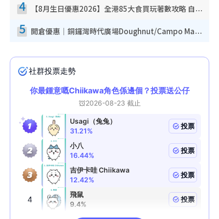
4
【8月生日優惠2026】全港85大食買玩著數攻略 自助餐/火鍋放題同行免費＋誠品/DONKI送現金券
5
開倉優惠｜銅鑼灣時代廣場Doughnut/Campo Marzio開倉低至1折！背囊、書包、手袋劈價$200起