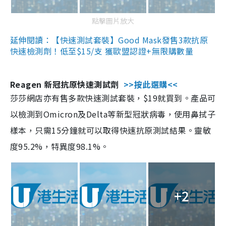
點擊圖片放大
延伸閱讀：【快速測試套裝】Good Mask發售3款抗原
快速檢測劑！低至$15/支 獲歐盟認證+無限購數量
Reagen 新冠抗原快速測試劑
>>按此選購<<
莎莎網店亦有售多款快速測試套裝，$19就買到。產品可
以檢測到Omicron及Delta等新型冠狀病毒，使用鼻拭子
樣本，只需15分鐘就可以取得快速抗原測試結果。靈敏
度95.2%，特異度98.1%。
+2