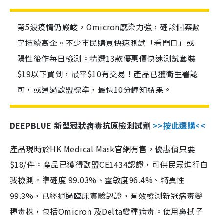
第5波疫情仍嚴峻，Omicron感染力強，確診個案數
字持續高企。不少市民購買快速測試「看門口」或
陽性後作每日檢測。精選13款優惠價快速測試套裝
$19以下買到，最平$10有交易！產品已獲衛生署認
可，或通過歐盟標準，最快10分鐘知結果。
DEEPBLUE 新型冠狀病毒抗原檢測試劑
>>按此選購<<
產品現時於HK Medical Mask官網有售，優惠價只要
$18/件。產品已獲得歐盟CE1434認證，可供民眾進行自
我檢測。準確度 99.03%、靈敏度96.4%、特異性
99.8%，已經通過臨床實驗認證，有效檢測新冠病毒變
種毒株，包括Omicron 及Delta變種病毒。使用鼻拭子