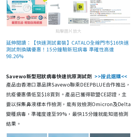
點擊圖片放大
延伸閱讀：【快速測試套裝】CATALO全線門市$16快速
測試劑換購優惠！15分鐘驗新冠病毒 準確性高達
98.26%
Savewo新型冠狀病毒快速抗原測試劑
>>按此選購<<
產品由香港口罩品牌Savewo聯乘DEEPBLUE合作推出，
抗疫優惠價低至$18買到。產品已獲得歐盟CE認證，主
要以採集鼻液樣本作檢測，能有效檢測Omicron及Delta
變種病毒，準確度達至99%，最快15分鐘就能知道檢測
結果。