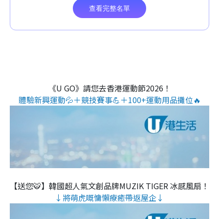
《U GO》請您去香港運動節2026！
體驗新興運動💦＋競技賽事💪＋100+運動用品攤位🔥
【送您🐯】韓國超人氣文創品牌MUZIK TIGER 冰感風扇！
↓將萌虎嘅慵懶療癒帶返屋企↓