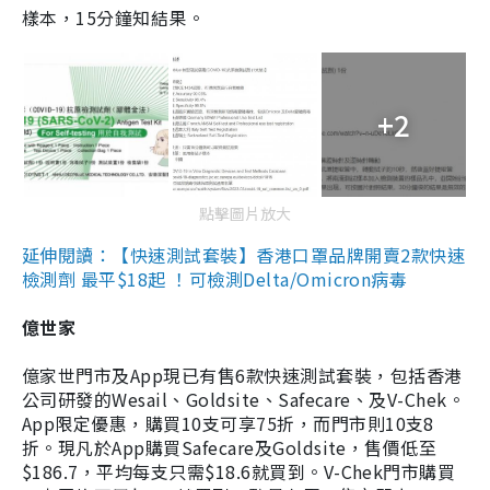
樣本，15分鐘知結果。
+2
點擊圖片放大
延伸閱讀：【快速測試套裝】香港口罩品牌開賣2款快速
檢測劑 最平$18起 ！可檢測Delta/Omicron病毒
億世家
億家世門市及App現已有售6款快速測試套裝，包括香港
公司研發的Wesail、Goldsite、Safecare、及V-Chek。
App限定優惠，購買10支可享75折，而門市則10支8
折。現凡於App購買Safecare及Goldsite，售價低至
$186.7，平均每支只需$18.6就買到。V-Chek門市購買