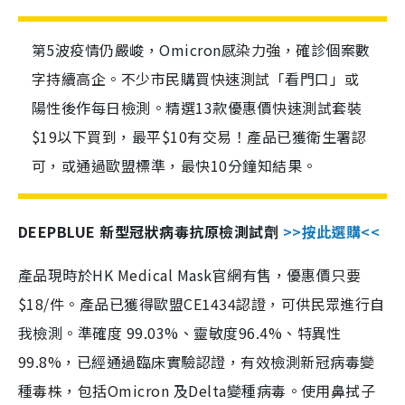
第5波疫情仍嚴峻，Omicron感染力強，確診個案數
字持續高企。不少市民購買快速測試「看門口」或
陽性後作每日檢測。精選13款優惠價快速測試套裝
$19以下買到，最平$10有交易！產品已獲衛生署認
可，或通過歐盟標準，最快10分鐘知結果。
DEEPBLUE 新型冠狀病毒抗原檢測試劑
>>按此選購<<
產品現時於HK Medical Mask官網有售，優惠價只要
$18/件。產品已獲得歐盟CE1434認證，可供民眾進行自
我檢測。準確度 99.03%、靈敏度96.4%、特異性
99.8%，已經通過臨床實驗認證，有效檢測新冠病毒變
種毒株，包括Omicron 及Delta變種病毒。使用鼻拭子