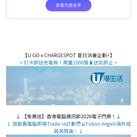
【U GO x CHARGESPOT 夏日消暑企劃⚡】
> 打卡即送充電券！限量1000張🔋送完即止 <
↓ 【免費送】香港電腦通訊節2026電子門票！↓
↓ 首創舊電腦即場Trade-in計劃🧑‍💻Fubon Angels海外成
員將現身✨ ↓