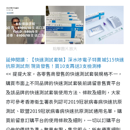
點擊圖片放大
延伸閱讀：【快速測試套裝】深水埗電子特賣城$15快速
抗原測試劑 現貨發售！買10支再送3支檢測棒
<< 提提大家，各零售商發售的快速測試套裝規格不一，
購買市面上不同品牌的快速測試套裝前請留意售賣平台
及該品牌的快速測試套裝使用方法、條款及細則，大家
亦可參考香港衞生署表列認可2019冠狀病毒病快速抗原
測試、歐盟2019冠狀病毒病快速抗原測試通用名單，購
買前留意訂購平台的使用條款及細則，一切以訂購平台
公佈的價錢為準。數量有限，售完即止；所有優惠細則