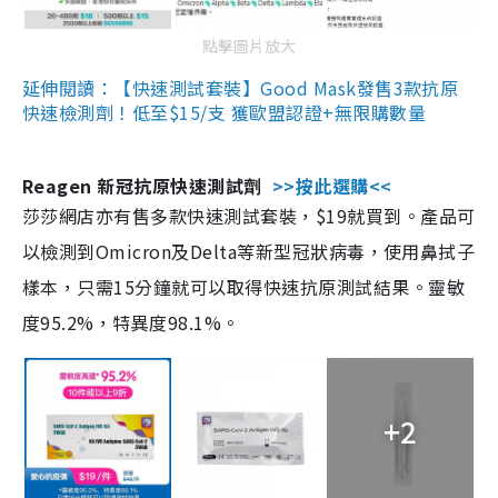
點擊圖片放大
延伸閱讀：【快速測試套裝】Good Mask發售3款抗原
快速檢測劑！低至$15/支 獲歐盟認證+無限購數量
Reagen 新冠抗原快速測試劑
>>按此選購<<
莎莎網店亦有售多款快速測試套裝，$19就買到。產品可
以檢測到Omicron及Delta等新型冠狀病毒，使用鼻拭子
樣本，只需15分鐘就可以取得快速抗原測試結果。靈敏
度95.2%，特異度98.1%。
+2