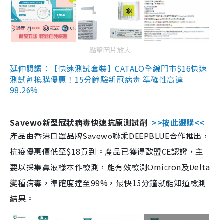
點擊圖片放大
延伸閱讀：【快速測試套裝】CATALO全線門市$16快速
測試劑換購優惠！15分鐘驗新冠病毒 準確性高達
98.26%
Savewo新型冠狀病毒快速抗原測試劑
>>按此選購<<
產品由香港口罩品牌Savewo聯乘DEEPBLUE合作推出，
抗疫優惠價低至$18買到。產品已獲得歐盟CE認證，主
要以採集鼻液樣本作檢測，能有效檢測Omicron及Delta
變種病毒，準確度達至99%，最快15分鐘就能知道檢測
結果。