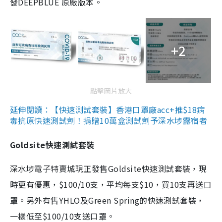
發DEEPBLUE 原廠版本。
+2
點擊圖片放大
延伸閱讀：【快速測試套裝】香港口罩廠acc+推$18病
毒抗原快速測試劑！捐贈10萬盒測試劑予深水埗露宿者
Goldsite快速測試套裝
深水埗電子特賣城現正發售Goldsite快速測試套裝，現
時更有優惠，$100/10支，平均每支$10，買10支再送口
罩。另外有售YHLO及Green Spring的快速測試套裝，
一樣低至$100/10支送口罩。