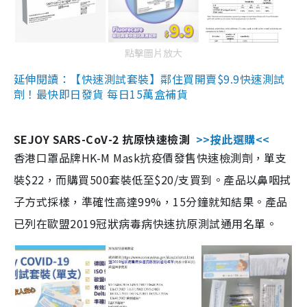
點擊圖片放大
延伸閱讀：【快速測試套裝】鄰住買開賣$9.9快速測試
劑！最快即日發貨 每日15萬盒補貨
SEJOY SARS-CoV-2 抗原快速檢測
>>按此選購<<
香港口罩品牌HK-M Mask抗疫價發售快速檢測劑，單支
裝$22，而購買500套裝低至$20/支買到。產品以鼻咽拭
子方式採樣，準確性高達99%，15分鐘就知結果。產品
已列在歐盟2019冠狀病毒病快速抗原測試通用名單。