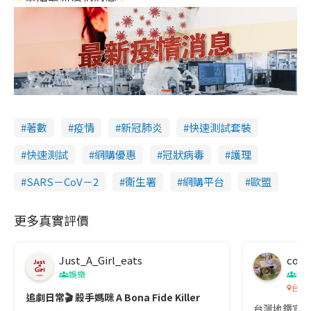
著數
疫情
新冠肺炎
快速測試套裝
快速測試
網購優惠
冠狀病毒
護理
SARS－CoV－2
衞生署
網購平台
歐盟
更多真實評價
Just_A_Girl_eats
co c
娛樂
吹
台灣
追劇日常🎬 殺手媽咪 A Bona Fide Killer
台灣地鐵宣