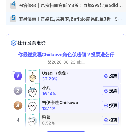
4
開倉優惠｜馬拉松開倉低至3折！直擊$99起買adidas／New Balance／Puma鞋款 STANLEY保溫杯劈價至$119起
5
廚具優惠｜普樂氏/意美廚/Buffalo廚具低至3折！$89起買煎鍋／炒鑊／個人鍋 同場小家電激減至$99起