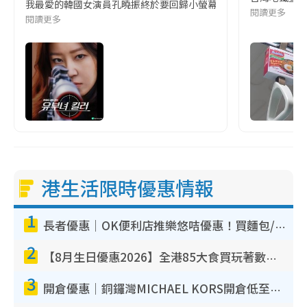
我最愛的韓國女演員孔曉振終於要回歸小螢幕啦!這次的劇本改編自同名
閱讀更多
閱讀更多
港生活限時優惠情報
1
長者優惠｜OK便利店推樂悠咭優惠！買麵包/牛奶/保健品拍卡即減
2
【8月生日優惠2026】全港85大食買玩著數攻略 自助餐/火鍋放題同行免費＋誠品/DONKI送現金券
3
開倉優惠｜銅鑼灣MICHAEL KORS開倉低至17折！直擊$500起買手袋/銀包/鞋款 必買經典Jet Set系列