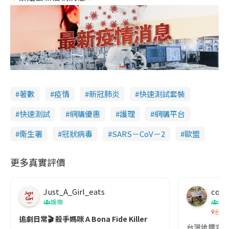
著數
疫情
新冠肺炎
快速測試套裝
快速測試
網購優惠
護理
網購平台
衞生署
冠狀病毒
SARS－CoV－2
歐盟
更多真實評價
Just_A_Girl_eats
co c
娛樂
吹
台灣
追劇日常🎬 殺手媽咪 A Bona Fide Killer
台灣地鐵宣