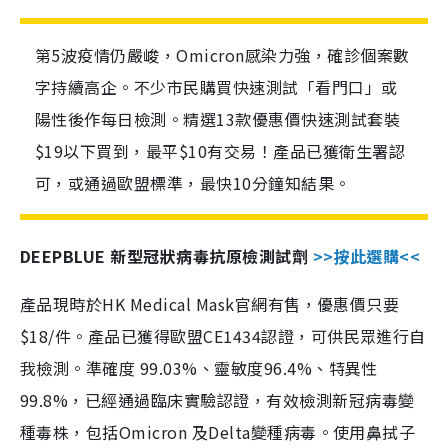
第5波疫情仍嚴峻，Omicron感染力強，確診個案數
字持續高企。不少市民購買快速測試「看門口」或
陽性後作每日檢測。精選13款優惠價快速測試套裝
$19以下買到，最平$10有交易！產品已獲衛生署認
可，或通過歐盟標準，最快10分鐘知結果。
DEEPBLUE 新型冠狀病毒抗原檢測試劑
>>按此選購<<
產品現時於HK Medical Mask官網有售，優惠價只要
$18/件。產品已獲得歐盟CE1434認證，可供民眾進行自
我檢測。準確度 99.03%、靈敏度96.4%、特異性
99.8%，已經通過臨床實驗認證，有效檢測新冠病毒變
種毒株，包括Omicron 及Delta變種病毒。使用鼻拭子