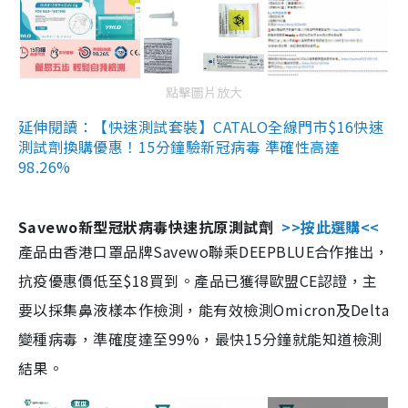
點擊圖片放大
延伸閱讀：【快速測試套裝】CATALO全線門市$16快速
測試劑換購優惠！15分鐘驗新冠病毒 準確性高達
98.26%
Savewo新型冠狀病毒快速抗原測試劑
>>按此選購<<
產品由香港口罩品牌Savewo聯乘DEEPBLUE合作推出，
抗疫優惠價低至$18買到。產品已獲得歐盟CE認證，主
要以採集鼻液樣本作檢測，能有效檢測Omicron及Delta
變種病毒，準確度達至99%，最快15分鐘就能知道檢測
結果。