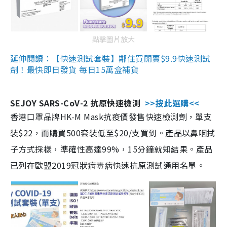
點擊圖片放大
延伸閱讀：【快速測試套裝】鄰住買開賣$9.9快速測試
劑！最快即日發貨 每日15萬盒補貨
SEJOY SARS-CoV-2 抗原快速檢測
>>按此選購<<
香港口罩品牌HK-M Mask抗疫價發售快速檢測劑，單支
裝$22，而購買500套裝低至$20/支買到。產品以鼻咽拭
子方式採樣，準確性高達99%，15分鐘就知結果。產品
已列在歐盟2019冠狀病毒病快速抗原測試通用名單。