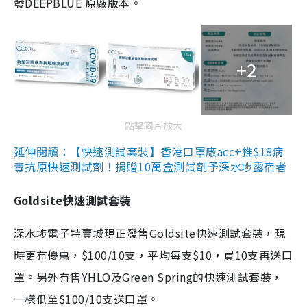
發DEEPBLUE 原廠版本。
+2
點擊圖片放大
延伸閱讀：【快速測試套裝】香港口罩廠acc+推$18病
毒抗原快速測試劑！捐贈10萬盒測試劑予深水埗露宿者
Goldsite快速測試套裝
深水埗電子特賣城現正發售Goldsite快速測試套裝，現
時更有優惠，$100/10支，平均每支$10，買10支再送口
罩。另外有售YHLO及Green Spring的快速測試套裝，
一樣低至$100/10支送口罩。