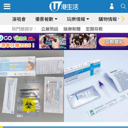
演唱會
優惠著數
玩樂情報
購物情報
熱門關鍵字：
公屋熱話
娛樂新聞
定期存款