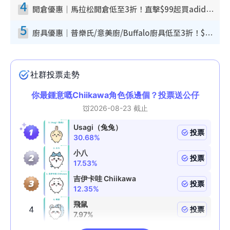
4
開倉優惠｜馬拉松開倉低至3折！直擊$99起買adidas／New Balance／Puma鞋款 STANLEY保溫杯劈價至$119起
5
廚具優惠｜普樂氏/意美廚/Buffalo廚具低至3折！$89起買煎鍋／炒鑊／個人鍋 同場小家電激減至$99起