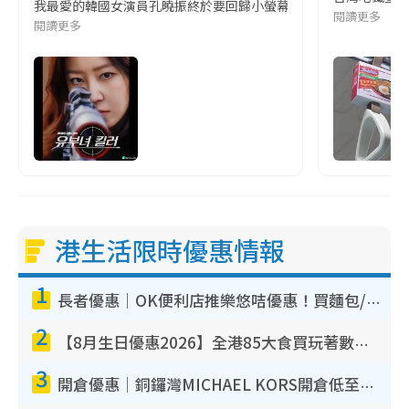
我最愛的韓國女演員孔曉振終於要回歸小螢幕啦!這次的劇本改編自同名
閱讀更多
閱讀更多
港生活限時優惠情報
1
長者優惠｜OK便利店推樂悠咭優惠！買麵包/牛奶/保健品拍卡即減
2
【8月生日優惠2026】全港85大食買玩著數攻略 自助餐/火鍋放題同行免費＋誠品/DONKI送現金券
3
開倉優惠｜銅鑼灣MICHAEL KORS開倉低至17折！直擊$500起買手袋/銀包/鞋款 必買經典Jet Set系列