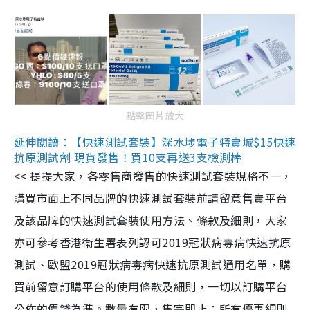
點擊圖片放大
延伸閱讀：【快速測試套裝】深水埗電子特賣城$15快速
抗原測試劑 現貨發售！買10支再送3支檢測棒
<< 提提大家，各零售商發售的快速測試套裝規格不一，
購買市面上不同品牌的快速測試套裝前請留意售賣平台
及該品牌的快速測試套裝使用方法、條款及細則，大家
亦可參考香港衞生署表列認可2019冠狀病毒病快速抗原
測試、歐盟2019冠狀病毒病快速抗原測試通用名單，購
買前留意訂購平台的使用條款及細則，一切以訂購平台
公佈的價錢為準。數量有限，售完即止；所有優惠細則