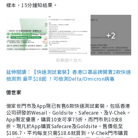
樣本，15分鐘知結果。
+2
點擊圖片放大
延伸閱讀：【快速測試套裝】香港口罩品牌開賣2款快速
檢測劑 最平$18起 ！可檢測Delta/Omicron病毒
億世家
億家世門市及App現已有售6款快速測試套裝，包括香港
公司研發的Wesail、Goldsite、Safecare、及V-Chek。
App限定優惠，購買10支可享75折，而門市則10支8
折。現凡於App購買Safecare及Goldsite，售價低至
$186.7，平均每支只需$18.6就買到。V-Chek門市購買