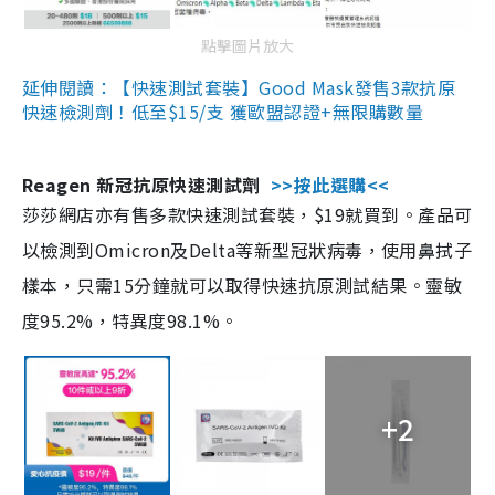
點擊圖片放大
延伸閱讀：【快速測試套裝】Good Mask發售3款抗原
快速檢測劑！低至$15/支 獲歐盟認證+無限購數量
Reagen 新冠抗原快速測試劑
>>按此選購<<
莎莎網店亦有售多款快速測試套裝，$19就買到。產品可
以檢測到Omicron及Delta等新型冠狀病毒，使用鼻拭子
樣本，只需15分鐘就可以取得快速抗原測試結果。靈敏
度95.2%，特異度98.1%。
+2