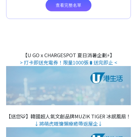
【U GO x CHARGESPOT 夏日消暑企劃⚡】
> 打卡即送充電券！限量1000張🔋送完即止 <
【送您🐯】韓國超人氣文創品牌MUZIK TIGER 冰感風扇！
↓將萌虎嘅慵懶療癒帶返屋企↓