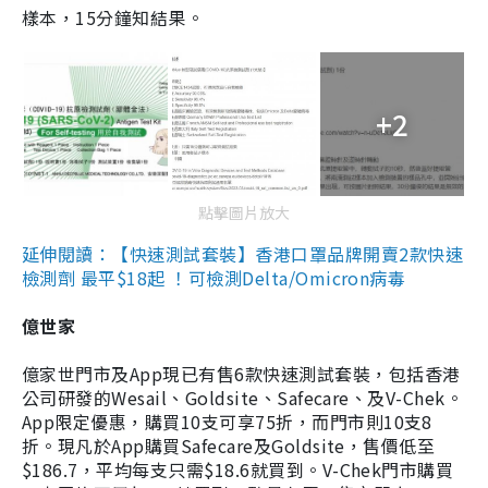
樣本，15分鐘知結果。
+2
點擊圖片放大
延伸閱讀：【快速測試套裝】香港口罩品牌開賣2款快速
檢測劑 最平$18起 ！可檢測Delta/Omicron病毒
億世家
億家世門市及App現已有售6款快速測試套裝，包括香港
公司研發的Wesail、Goldsite、Safecare、及V-Chek。
App限定優惠，購買10支可享75折，而門市則10支8
折。現凡於App購買Safecare及Goldsite，售價低至
$186.7，平均每支只需$18.6就買到。V-Chek門市購買