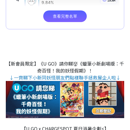
【新會員限定】《U GO》請你睇👹《蠟筆小新劇場版：千
奇百怪！我的妖怪假期》！
↓一齊睇下小新同妖怪朋友們點樣聯手拯救屋企人啦↓
【U GO x CHARGESPOT 夏日消暑企劃⚡】