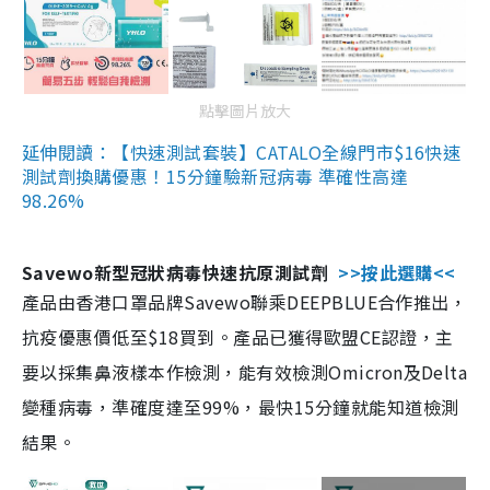
點擊圖片放大
延伸閱讀：【快速測試套裝】CATALO全線門市$16快速
測試劑換購優惠！15分鐘驗新冠病毒 準確性高達
98.26%
Savewo新型冠狀病毒快速抗原測試劑
>>按此選購<<
產品由香港口罩品牌Savewo聯乘DEEPBLUE合作推出，
抗疫優惠價低至$18買到。產品已獲得歐盟CE認證，主
要以採集鼻液樣本作檢測，能有效檢測Omicron及Delta
變種病毒，準確度達至99%，最快15分鐘就能知道檢測
結果。