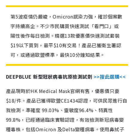
第5波疫情仍嚴峻，Omicron感染力強，確診個案數
字持續高企。不少市民購買快速測試「看門口」或
陽性後作每日檢測。精選13款優惠價快速測試套裝
$19以下買到，最平$10有交易！產品已獲衛生署認
可，或通過歐盟標準，最快10分鐘知結果。
DEEPBLUE 新型冠狀病毒抗原檢測試劑
>>按此選購<<
產品現時於HK Medical Mask官網有售，優惠價只要
$18/件。產品已獲得歐盟CE1434認證，可供民眾進行自
我檢測。準確度 99.03%、靈敏度96.4%、特異性
99.8%，已經通過臨床實驗認證，有效檢測新冠病毒變
種毒株，包括Omicron 及Delta變種病毒。使用鼻拭子