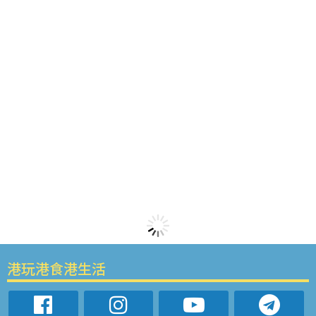
港玩港食港生活