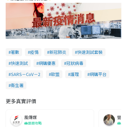
著數
疫情
新冠肺炎
快速測試套裝
快速測試
網購優惠
冠狀病毒
SARS－CoV－2
歐盟
護理
網購平台
衞生署
更多真實評價
風傳媒
營養教
旅遊攻略
生