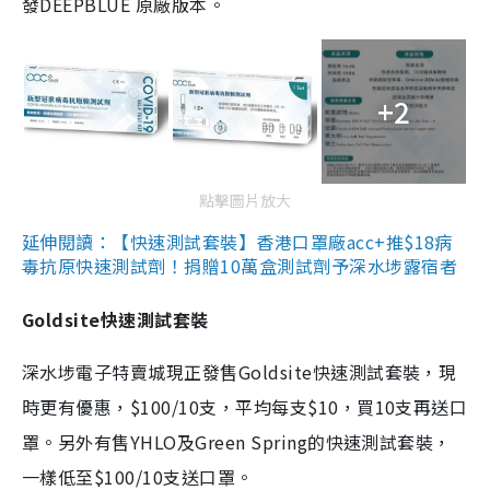
發DEEPBLUE 原廠版本。
+2
點擊圖片放大
延伸閱讀：【快速測試套裝】香港口罩廠acc+推$18病
毒抗原快速測試劑！捐贈10萬盒測試劑予深水埗露宿者
Goldsite快速測試套裝
深水埗電子特賣城現正發售Goldsite快速測試套裝，現
時更有優惠，$100/10支，平均每支$10，買10支再送口
罩。另外有售YHLO及Green Spring的快速測試套裝，
一樣低至$100/10支送口罩。