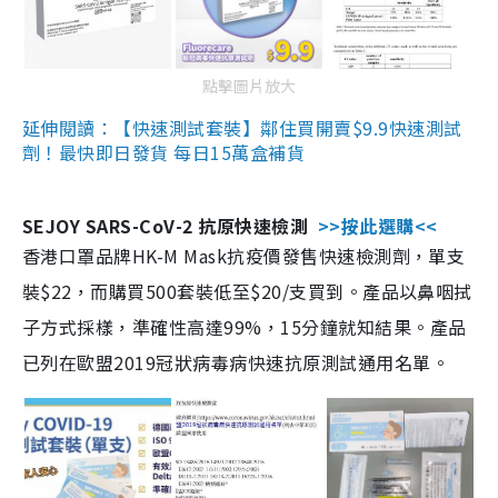
點擊圖片放大
延伸閱讀：【快速測試套裝】鄰住買開賣$9.9快速測試
劑！最快即日發貨 每日15萬盒補貨
SEJOY SARS-CoV-2 抗原快速檢測
>>按此選購<<
香港口罩品牌HK-M Mask抗疫價發售快速檢測劑，單支
裝$22，而購買500套裝低至$20/支買到。產品以鼻咽拭
子方式採樣，準確性高達99%，15分鐘就知結果。產品
已列在歐盟2019冠狀病毒病快速抗原測試通用名單。