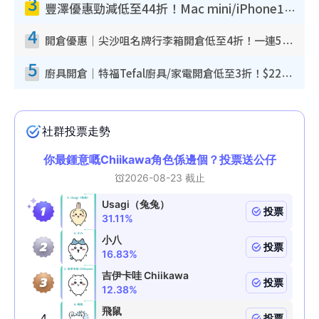
3
豐澤優惠勁減低至44折！Mac mini/iPhone17Pro大減價！廚房家電$220起
4
開倉優惠｜尖沙咀名牌行李箱開倉低至4折！一連5日 American Tourister/ace./Hallmark $200起！
5
廚具開倉｜特福Tefal廚具/家電開倉低至3折！$220起買平底鍋/炒鑊/湯煲！電飯煲/吸塵機/燙斗$418起