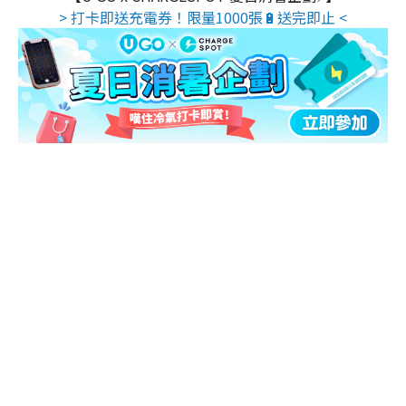
> 打卡即送充電券！限量1000張🔋送完即止 <