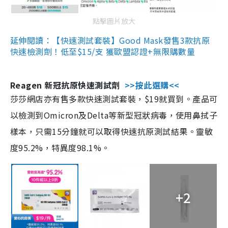
點擊圖片放大
延伸閱讀：【快速測試套裝】Good Mask發售3款抗原
快速檢測劑！低至$15/支 獲歐盟認證+無限購數量
Reagen 新冠抗原快速測試劑
>>按此選購<<
莎莎網店亦有售多款快速測試套裝，$19就買到。產品可
以檢測到Omicron及Delta等新型冠狀病毒，使用鼻拭子
樣本，只需15分鐘就可以取得快速抗原測試結果。靈敏
度95.2%，特異度98.1%。
+2