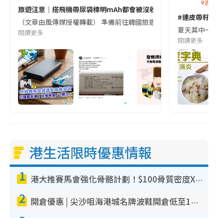
香港
旅遊注意｜搭飛機帶尿袋標明mAh都會被沒收😱出發前切記檢查「1
#連皮帶籽都
（文章由風傳媒授權轉載） 準備前往韓國旅遊的民眾，近期要特別留
夏天其中一種時
閱讀更多
閱讀更多
港生活限時優惠情報
1
港大推賽馬會強化骨骼計劃！$100骨質密度X光檢查 完成免費運動訓練送超市禮券！附參加資格
2
開倉優惠 | 尖沙咀海港城名牌波鞋開倉低至1折！On鞋$899起／Joy&Peace鞋履$98起