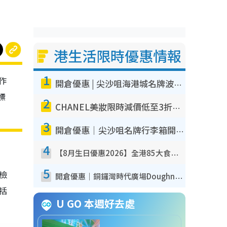
港生活限時優惠情報
1
作
開倉優惠 | 尖沙咀海港城名牌波鞋開倉低至1折！On鞋$899起／Joy&Peace鞋履$98起
標
2
CHANEL美妝限時減價低至3折！人氣粉底/唇膏/精華液低至$275！COCO香水都有平
3
開倉優惠｜尖沙咀名牌行李箱開倉低至4折！一連5日 American Tourister/ace./Hallmark $200起！
4
【8月生日優惠2026】全港85大食買玩著數攻略 自助餐/火鍋放題同行免費＋誠品/DONKI送現金券
5
我檢
開倉優惠｜銅鑼灣時代廣場Doughnut/Campo Marzio開倉低至1折！背囊、書包、手袋劈價$200起
包括
U GO 本週好去處