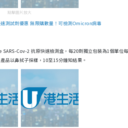
點擊圖片放大
測試劑優惠 無限購數量！可檢測Omicron病毒
are SARS-Cov-2 抗原快速檢測盒，每20劑獨立包裝為1個單位
5。產品以鼻拭子採樣，10至15分鐘知結果。