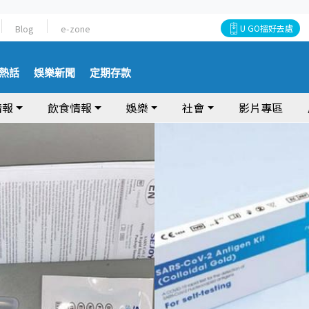
Blog
e-zone
U GO搵好去處
熱話
娛樂新聞
定期存款
情報
飲食情報
娛樂
社會
影片專區