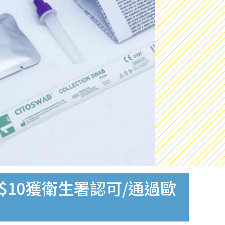
$10獲衛生署認可/通過歐