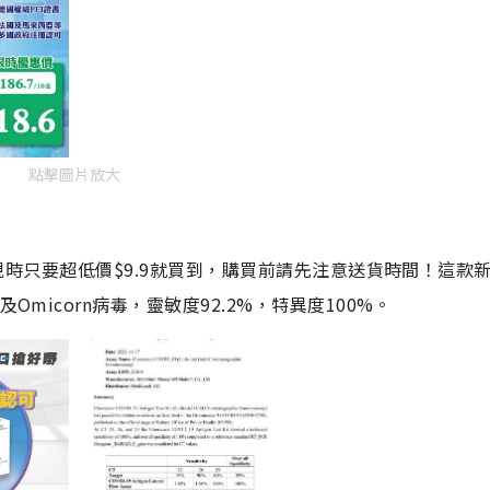
點擊圖片放大
劑，現時只要超低價$9.9就買到，購買前請先注意送貨時間！這款
Omicorn病毒，靈敏度92.2%，特異度100%。