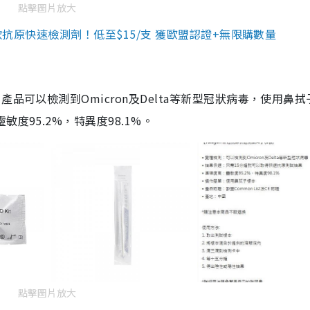
點擊圖片放大
3款抗原快速檢測劑！低至$15/支 獲歐盟認證+無限購數量
品可以檢測到Omicron及Delta等新型冠狀病毒，使用鼻拭
度95.2%，特異度98.1%。
點擊圖片放大