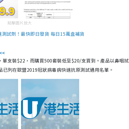
點擊圖片放大
速測試劑！最快即日發貨 每日15萬盒補貨
<<
，單支裝$22，而購買500套裝低至$20/支買到。產品以鼻咽
品已列在歐盟2019冠狀病毒病快速抗原測試通用名單。