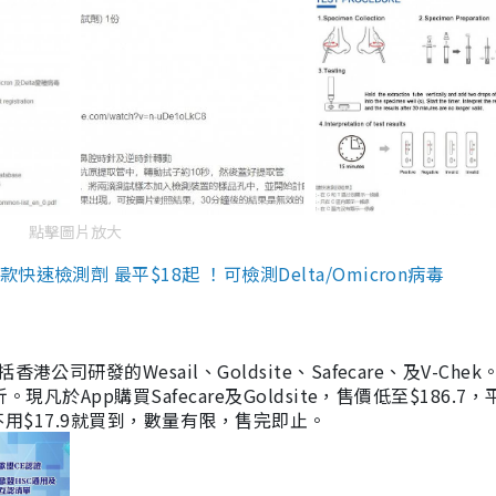
點擊圖片放大
檢測劑 最平$18起 ！可檢測Delta/Omicron病毒
研發的Wesail、Goldsite、Safecare、及V-Chek。
凡於App購買Safecare及Goldsite，售價低至$186.7
均不用$17.9就買到，數量有限，售完即止。