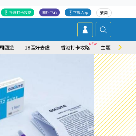
社群打卡攻略
商戶中心
下載 App
繁
简
周圍遊
18區好去處
香港打卡攻略
主題特集