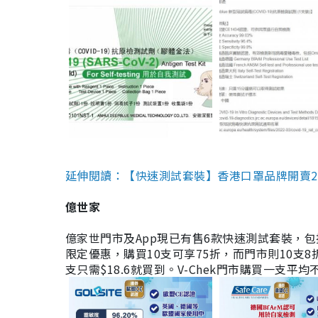
延伸閱讀：【快速測試套裝】香港口罩品牌開賣2款快速
億世家
億家世門市及App現已有售6款快速測試套裝，包括香港公司
限定優惠，購買10支可享75折，而門市則10支8折。現
支只需$18.6就買到。V-Chek門市購買一支平