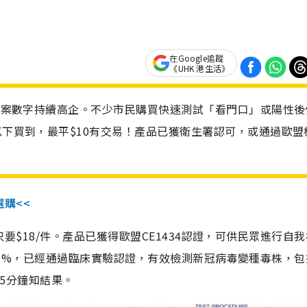
在Google追蹤
《UHK 港生活》
診個案數字持續高企。不少市民購買快速測試「看門口」或陽性後
以下買到，最平$10有交易！產品已獲衛生署認可，或通過歐盟
選購<<
惠價只要$18/件。產品已獲得歐盟CE1434認證，可供民眾進行自
性99.8%，已經通過臨床實驗認證，有效檢測新冠病毒變種毒株，
，15分鐘知結果。