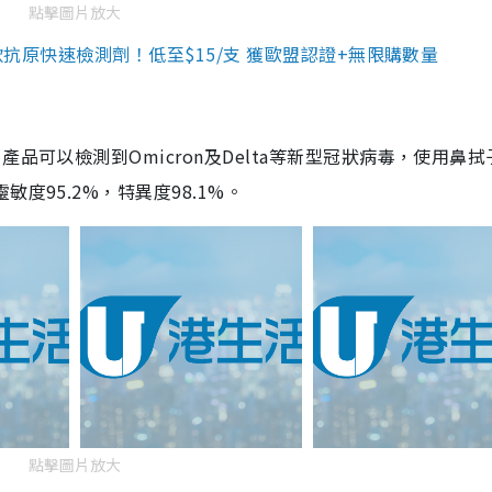
點擊圖片放大
3款抗原快速檢測劑！低至$15/支 獲歐盟認證+無限購數量
品可以檢測到Omicron及Delta等新型冠狀病毒，使用鼻拭
度95.2%，特異度98.1%。
點擊圖片放大