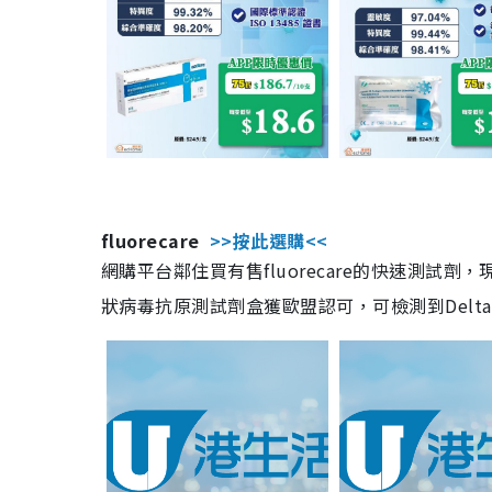
fluorecare
>>按此選購<<
網購平台鄰住買有售fluorecare的快速測試
狀病毒抗原測試劑盒獲歐盟認可，可檢測到Delta及