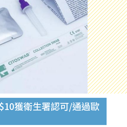
$10獲衛生署認可/通過歐