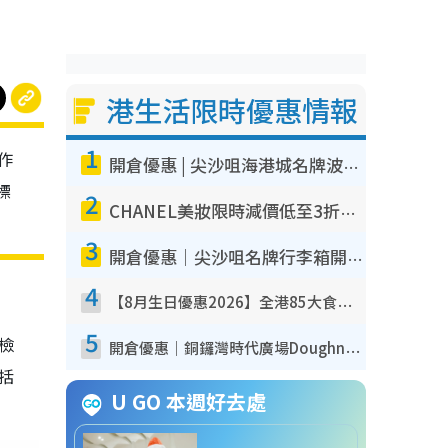
港生活限時優惠情報
1
作
開倉優惠 | 尖沙咀海港城名牌波鞋開倉低至1折！On鞋$899起／Joy&Peace鞋履$98起
標
2
CHANEL美妝限時減價低至3折！人氣粉底/唇膏/精華液低至$275！COCO香水都有平
3
開倉優惠｜尖沙咀名牌行李箱開倉低至4折！一連5日 American Tourister/ace./Hallmark $200起！
4
【8月生日優惠2026】全港85大食買玩著數攻略 自助餐/火鍋放題同行免費＋誠品/DONKI送現金券
5
我檢
開倉優惠｜銅鑼灣時代廣場Doughnut/Campo Marzio開倉低至1折！背囊、書包、手袋劈價$200起
包括
U GO 本週好去處