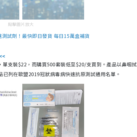
點擊圖片放大
速測試劑！最快即日發貨 每日15萬盒補貨
<<
，單支裝$22，而購買500套裝低至$20/支買到。產品以鼻咽
品已列在歐盟2019冠狀病毒病快速抗原測試通用名單。