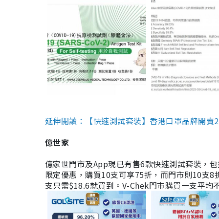
延伸閱讀：【快速測試套裝】香港口罩品牌開賣2款快速
億世家
億家世門市及App現已有售6款快速測試套裝，包括香港公司
限定優惠，購買10支可享75折，而門市則10支8折。現
支只需$18.6就買到。V-Chek門市購買一支平