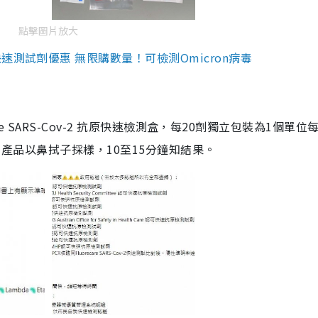
點擊圖片放大
測試劑優惠 無限購數量！可檢測Omicron病毒
are SARS-Cov-2 抗原快速檢測盒，每20劑獨立包裝為1個單位
5。產品以鼻拭子採樣，10至15分鐘知結果。