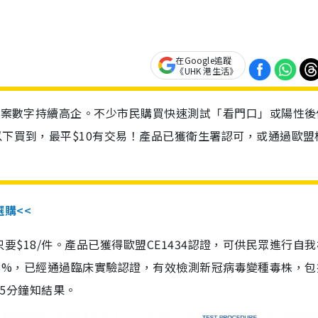
在Google追蹤
《UHK 港生活》
診個案數字持續高企。不少市民購買快速測試「看門口」或陽性後
以下買到，最平$10有交易！產品已獲衛生署認可，或通過歐盟
選購<<
惠價只要$18/件。產品已獲得歐盟CE1434認證，可供民眾進行自
性99.8%，已經通過臨床實驗認證，有效檢測新冠病毒變種毒株，
，15分鐘知結果。