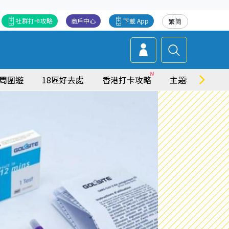
社群打卡攻略
商戶中心
下載 App
繁
简
周圍遊
18區好去處
香港打卡攻略
主題特集