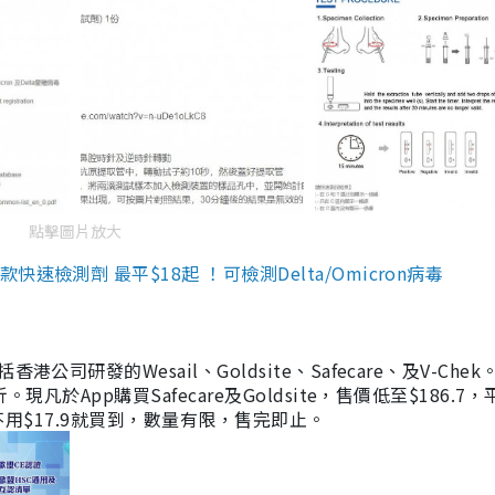
點擊圖片放大
檢測劑 最平$18起 ！可檢測Delta/Omicron病毒
研發的Wesail、Goldsite、Safecare、及V-Chek。
凡於App購買Safecare及Goldsite，售價低至$186.7
均不用$17.9就買到，數量有限，售完即止。