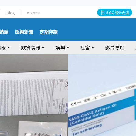
Blog
e-zone
U GO搵好去處
熱話
娛樂新聞
定期存款
情報
飲食情報
娛樂
社會
影片專區