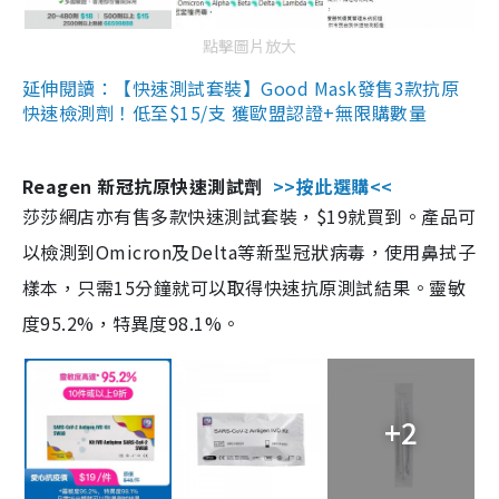
點擊圖片放大
延伸閱讀：【快速測試套裝】Good Mask發售3款抗原
快速檢測劑！低至$15/支 獲歐盟認證+無限購數量
Reagen 新冠抗原快速測試劑
>>按此選購<<
莎莎網店亦有售多款快速測試套裝，$19就買到。產品可
以檢測到Omicron及Delta等新型冠狀病毒，使用鼻拭子
樣本，只需15分鐘就可以取得快速抗原測試結果。靈敏
度95.2%，特異度98.1%。
+2