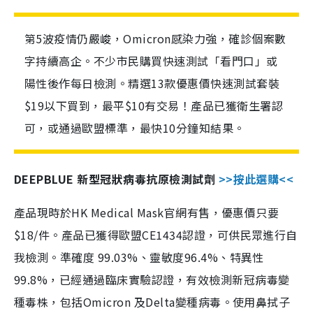
第5波疫情仍嚴峻，Omicron感染力強，確診個案數
字持續高企。不少市民購買快速測試「看門口」或
陽性後作每日檢測。精選13款優惠價快速測試套裝
$19以下買到，最平$10有交易！產品已獲衛生署認
可，或通過歐盟標準，最快10分鐘知結果。
DEEPBLUE 新型冠狀病毒抗原檢測試劑
>>按此選購<<
產品現時於HK Medical Mask官網有售，優惠價只要
$18/件。產品已獲得歐盟CE1434認證，可供民眾進行自
我檢測。準確度 99.03%、靈敏度96.4%、特異性
99.8%，已經通過臨床實驗認證，有效檢測新冠病毒變
種毒株，包括Omicron 及Delta變種病毒。使用鼻拭子