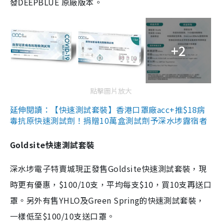
發DEEPBLUE 原廠版本。
+2
點擊圖片放大
延伸閱讀：【快速測試套裝】香港口罩廠acc+推$18病
毒抗原快速測試劑！捐贈10萬盒測試劑予深水埗露宿者
Goldsite快速測試套裝
深水埗電子特賣城現正發售Goldsite快速測試套裝，現
時更有優惠，$100/10支，平均每支$10，買10支再送口
罩。另外有售YHLO及Green Spring的快速測試套裝，
一樣低至$100/10支送口罩。