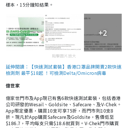
樣本，15分鐘知結果。
+2
點擊圖片放大
延伸閱讀：【快速測試套裝】香港口罩品牌開賣2款快速
檢測劑 最平$18起 ！可檢測Delta/Omicron病毒
億世家
億家世門市及App現已有售6款快速測試套裝，包括香港
公司研發的Wesail、Goldsite、Safecare、及V-Chek。
App限定優惠，購買10支可享75折，而門市則10支8
折。現凡於App購買Safecare及Goldsite，售價低至
$186.7，平均每支只需$18.6就買到。V-Chek門市購買