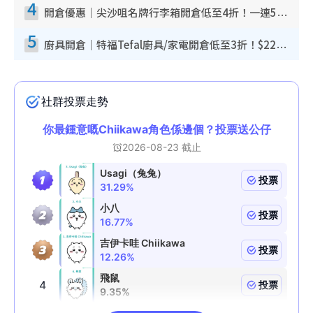
4
開倉優惠｜尖沙咀名牌行李箱開倉低至4折！一連5日 American Tourister/ace./Hallmark $200起！
5
廚具開倉｜特福Tefal廚具/家電開倉低至3折！$220起買平底鍋/炒鑊/湯煲！電飯煲/吸塵機/燙斗$418起