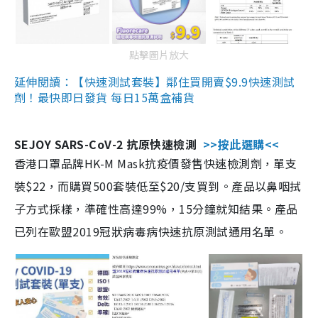
點擊圖片放大
延伸閱讀：【快速測試套裝】鄰住買開賣$9.9快速測試
劑！最快即日發貨 每日15萬盒補貨
SEJOY SARS-CoV-2 抗原快速檢測
>>按此選購<<
香港口罩品牌HK-M Mask抗疫價發售快速檢測劑，單支
裝$22，而購買500套裝低至$20/支買到。產品以鼻咽拭
子方式採樣，準確性高達99%，15分鐘就知結果。產品
已列在歐盟2019冠狀病毒病快速抗原測試通用名單。