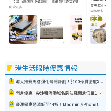
（文章由風傳媒授權轉載） 準備前往韓國旅遊的民眾，近期要特別留
夏天其中一種時
閱讀更多
閱讀更多
港生活限時優惠情報
1
港大推賽馬會強化骨骼計劃！$100骨質密度X光檢查 完成免費運動訓練送超市禮券！附參加資格
2
開倉優惠 | 尖沙咀海港城名牌波鞋開倉低至1折！On鞋$899起／Joy&Peace鞋履$98起
3
豐澤優惠勁減低至44折！Mac mini/iPhone17Pro大減價！廚房家電$220起