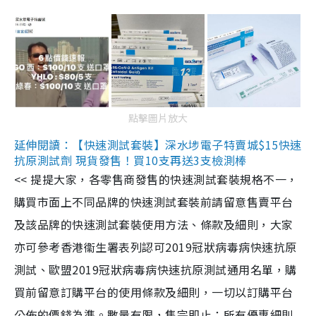
點擊圖片放大
延伸閱讀：【快速測試套裝】深水埗電子特賣城$15快速
抗原測試劑 現貨發售！買10支再送3支檢測棒
<< 提提大家，各零售商發售的快速測試套裝規格不一，
購買市面上不同品牌的快速測試套裝前請留意售賣平台
及該品牌的快速測試套裝使用方法、條款及細則，大家
亦可參考香港衞生署表列認可2019冠狀病毒病快速抗原
測試、歐盟2019冠狀病毒病快速抗原測試通用名單，購
買前留意訂購平台的使用條款及細則，一切以訂購平台
公佈的價錢為準。數量有限，售完即止；所有優惠細則