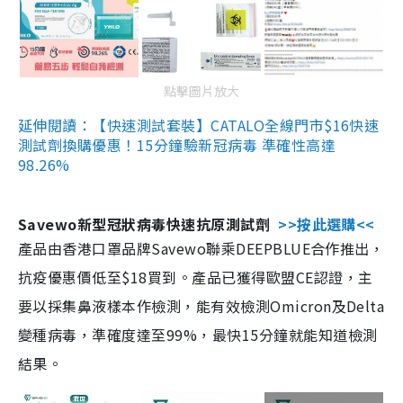
點擊圖片放大
延伸閱讀：【快速測試套裝】CATALO全線門市$16快速
測試劑換購優惠！15分鐘驗新冠病毒 準確性高達
98.26%
Savewo新型冠狀病毒快速抗原測試劑
>>按此選購<<
產品由香港口罩品牌Savewo聯乘DEEPBLUE合作推出，
抗疫優惠價低至$18買到。產品已獲得歐盟CE認證，主
要以採集鼻液樣本作檢測，能有效檢測Omicron及Delta
變種病毒，準確度達至99%，最快15分鐘就能知道檢測
結果。