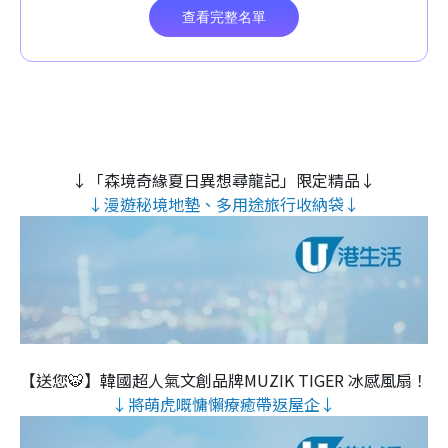
↓「森境奇緣夏日異想尋龍記」限定精品↓
↓漫遊秘境地墊、多用途旅行收納袋↓
【送您🐯】韓國超人氣文創品牌MUZIK TIGER 冰感風扇！
↓將萌虎嘅慵懶療癒帶返屋企↓