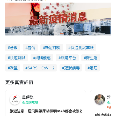
著數
疫情
新冠肺炎
快速測試套裝
快速測試
網購優惠
網購平台
衞生署
歐盟
SARS－CoV－2
冠狀病毒
護理
更多真實評價
風傳媒
營養教
旅遊攻略
生
香港
旅遊注意｜搭飛機帶尿袋標明mAh都會被沒收😱出發前切記檢查「1
#連皮帶籽都