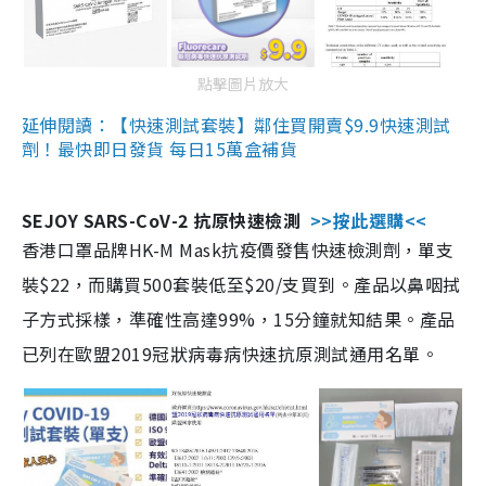
點擊圖片放大
延伸閱讀：【快速測試套裝】鄰住買開賣$9.9快速測試
劑！最快即日發貨 每日15萬盒補貨
SEJOY SARS-CoV-2 抗原快速檢測
>>按此選購<<
香港口罩品牌HK-M Mask抗疫價發售快速檢測劑，單支
裝$22，而購買500套裝低至$20/支買到。產品以鼻咽拭
子方式採樣，準確性高達99%，15分鐘就知結果。產品
已列在歐盟2019冠狀病毒病快速抗原測試通用名單。