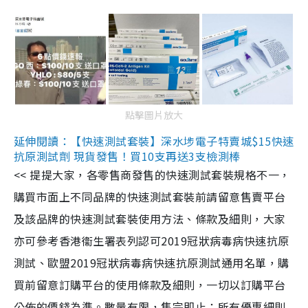
點擊圖片放大
延伸閱讀：【快速測試套裝】深水埗電子特賣城$15快速
抗原測試劑 現貨發售！買10支再送3支檢測棒
<< 提提大家，各零售商發售的快速測試套裝規格不一，
購買市面上不同品牌的快速測試套裝前請留意售賣平台
及該品牌的快速測試套裝使用方法、條款及細則，大家
亦可參考香港衞生署表列認可2019冠狀病毒病快速抗原
測試、歐盟2019冠狀病毒病快速抗原測試通用名單，購
買前留意訂購平台的使用條款及細則，一切以訂購平台
公佈的價錢為準。數量有限，售完即止；所有優惠細則