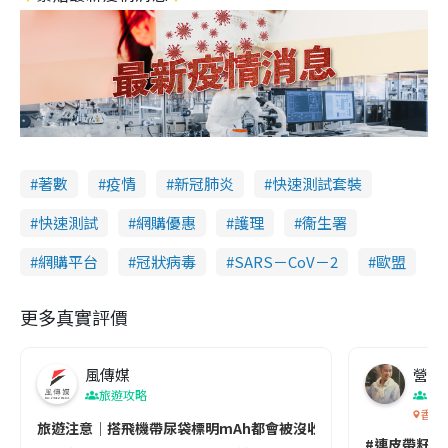
著數
疫情
新冠肺炎
快速測試套裝
快速測試
網購優惠
護理
衞生署
網購平台
冠狀病毒
SARS－CoV－2
歐盟
更多真實評價
風傳媒
營養教
旅遊攻略
生
香港
旅遊注意｜搭飛機帶尿袋標明mAh都會被沒收😱出發前切記檢查「1
#連皮帶籽都