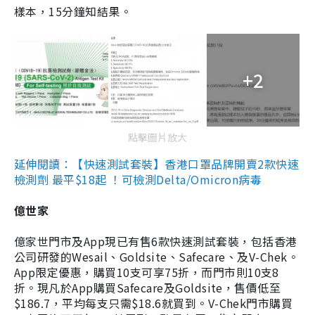
樣本，15分鐘知結果。
+2
點擊圖片放大
延伸閱讀：【快速測試套裝】香港口罩品牌開賣2款快速
檢測劑 最平$18起 ！可檢測Delta/Omicron病毒
億世家
億家世門市及App現已有售6款快速測試套裝，包括香港
公司研發的Wesail、Goldsite、Safecare、及V-Chek。
App限定優惠，購買10支可享75折，而門市則10支8
折。現凡於App購買Safecare及Goldsite，售價低至
$186.7，平均每支只需$18.6就買到。V-Chek門市購買