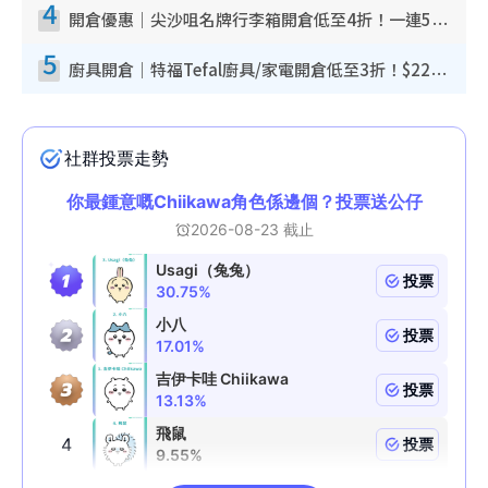
4
開倉優惠｜尖沙咀名牌行李箱開倉低至4折！一連5日 American Tourister/ace./Hallmark $200起！
5
廚具開倉｜特福Tefal廚具/家電開倉低至3折！$220起買平底鍋/炒鑊/湯煲！電飯煲/吸塵機/燙斗$418起