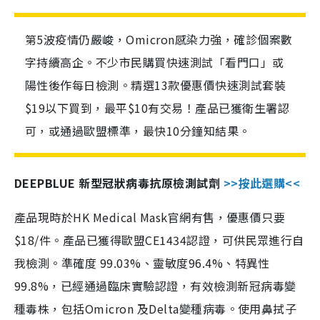
第5波疫情仍嚴峻，Omicron感染力強，確診個案數
字持續高企。不少市民購買快速測試「看門口」或
陽性後作每日檢測。精選13款優惠價快速測試套裝
$19以下買到，最平$10有交易！產品已獲衛生署認
可，或通過歐盟標準，最快10分鐘知結果。
DEEPBLUE 新型冠狀病毒抗原檢測試劑
>>按此選購<<
產品現時於HK Medical Mask官網有售，優惠價只要
$18/件。產品已獲得歐盟CE1434認證，可供民眾進行自
我檢測。準確度 99.03%、靈敏度96.4%、特異性
99.8%，已經通過臨床實驗認證，有效檢測新冠病毒變
種毒株，包括Omicron 及Delta變種病毒。使用鼻拭子