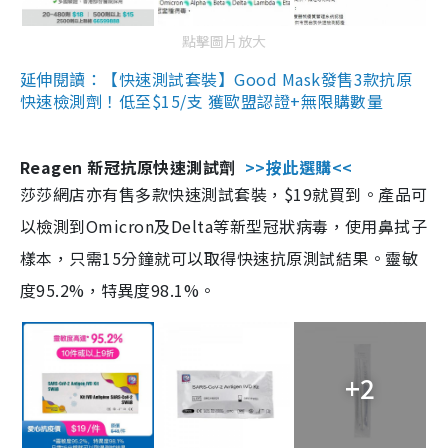
點擊圖片放大
延伸閱讀：【快速測試套裝】Good Mask發售3款抗原
快速檢測劑！低至$15/支 獲歐盟認證+無限購數量
Reagen 新冠抗原快速測試劑
>>按此選購<<
莎莎網店亦有售多款快速測試套裝，$19就買到。產品可
以檢測到Omicron及Delta等新型冠狀病毒，使用鼻拭子
樣本，只需15分鐘就可以取得快速抗原測試結果。靈敏
度95.2%，特異度98.1%。
+2