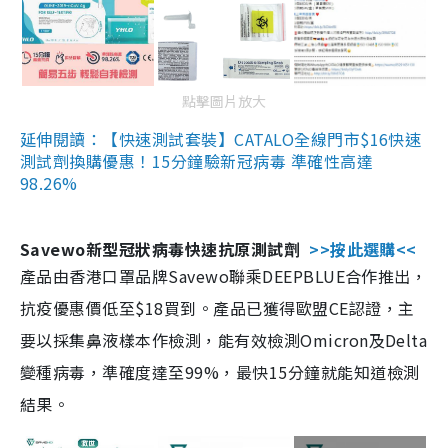
點擊圖片放大
延伸閱讀：【快速測試套裝】CATALO全線門市$16快速
測試劑換購優惠！15分鐘驗新冠病毒 準確性高達
98.26%
Savewo新型冠狀病毒快速抗原測試劑
>>按此選購<<
產品由香港口罩品牌Savewo聯乘DEEPBLUE合作推出，
抗疫優惠價低至$18買到。產品已獲得歐盟CE認證，主
要以採集鼻液樣本作檢測，能有效檢測Omicron及Delta
變種病毒，準確度達至99%，最快15分鐘就能知道檢測
結果。