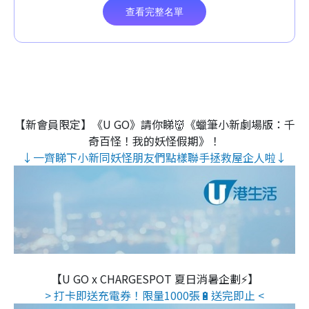
【新會員限定】《U GO》請你睇👹《蠟筆小新劇場版：千
奇百怪！我的妖怪假期》！
↓一齊睇下小新同妖怪朋友們點樣聯手拯救屋企人啦↓
【U GO x CHARGESPOT 夏日消暑企劃⚡】
> 打卡即送充電券！限量1000張🔋送完即止 <