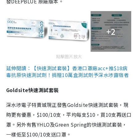
發DEEPBLUE 原廠版本。
+2
點擊圖片放大
延伸閱讀：【快速測試套裝】香港口罩廠acc+推$18病
毒抗原快速測試劑！捐贈10萬盒測試劑予深水埗露宿者
Goldsite快速測試套裝
深水埗電子特賣城現正發售Goldsite快速測試套裝，現
時更有優惠，$100/10支，平均每支$10，買10支再送口
罩。另外有售YHLO及Green Spring的快速測試套裝，
一樣低至$100/10支送口罩。