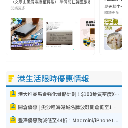
（文章由風傳媒授權轉載） 準備前往韓國旅遊的民眾，近期要特別留
夏天其中一種時
閱讀更多
閱讀更多
港生活限時優惠情報
1
港大推賽馬會強化骨骼計劃！$100骨質密度X光檢查 完成免費運動訓練送超市禮券！附參加資格
2
開倉優惠 | 尖沙咀海港城名牌波鞋開倉低至1折！On鞋$899起／Joy&Peace鞋履$98起
3
豐澤優惠勁減低至44折！Mac mini/iPhone17Pro大減價！廚房家電$220起