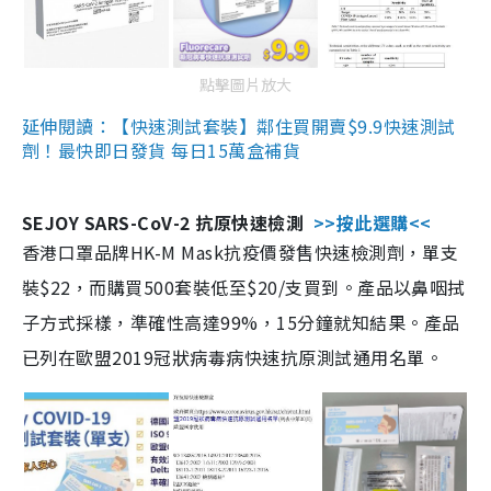
點擊圖片放大
延伸閱讀：【快速測試套裝】鄰住買開賣$9.9快速測試
劑！最快即日發貨 每日15萬盒補貨
SEJOY SARS-CoV-2 抗原快速檢測
>>按此選購<<
香港口罩品牌HK-M Mask抗疫價發售快速檢測劑，單支
裝$22，而購買500套裝低至$20/支買到。產品以鼻咽拭
子方式採樣，準確性高達99%，15分鐘就知結果。產品
已列在歐盟2019冠狀病毒病快速抗原測試通用名單。