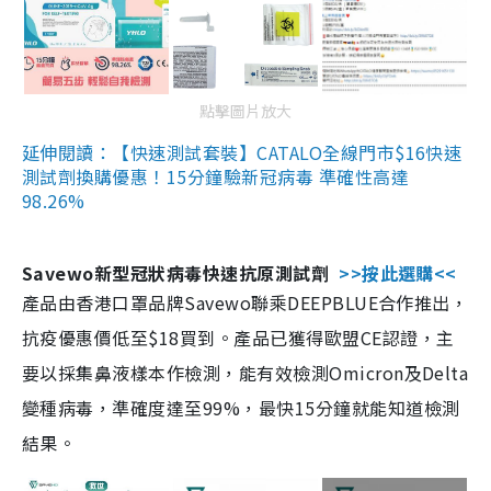
點擊圖片放大
延伸閱讀：【快速測試套裝】CATALO全線門市$16快速
測試劑換購優惠！15分鐘驗新冠病毒 準確性高達
98.26%
Savewo新型冠狀病毒快速抗原測試劑
>>按此選購<<
產品由香港口罩品牌Savewo聯乘DEEPBLUE合作推出，
抗疫優惠價低至$18買到。產品已獲得歐盟CE認證，主
要以採集鼻液樣本作檢測，能有效檢測Omicron及Delta
變種病毒，準確度達至99%，最快15分鐘就能知道檢測
結果。