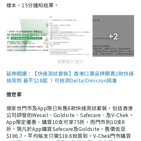
樣本，15分鐘知結果。
+2
點擊圖片放大
延伸閱讀：【快速測試套裝】香港口罩品牌開賣2款快速
檢測劑 最平$18起 ！可檢測Delta/Omicron病毒
億世家
億家世門市及App現已有售6款快速測試套裝，包括香港
公司研發的Wesail、Goldsite、Safecare、及V-Chek。
App限定優惠，購買10支可享75折，而門市則10支8
折。現凡於App購買Safecare及Goldsite，售價低至
$186.7，平均每支只需$18.6就買到。V-Chek門市購買