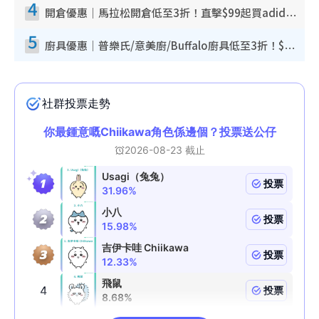
4
開倉優惠｜馬拉松開倉低至3折！直擊$99起買adidas／New Balance／Puma鞋款 STANLEY保溫杯劈價至$119起
5
廚具優惠｜普樂氏/意美廚/Buffalo廚具低至3折！$89起買煎鍋／炒鑊／個人鍋 同場小家電激減至$99起