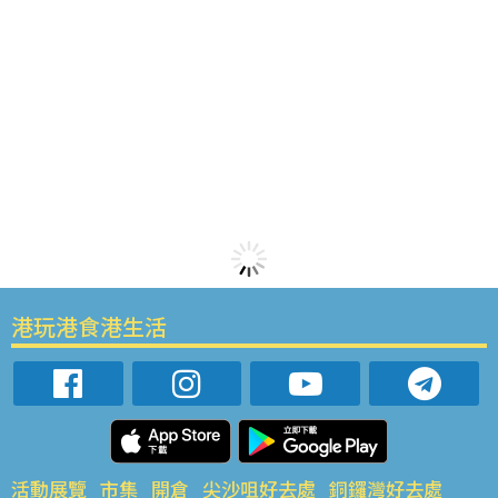
港玩港食港生活
活動展覽
市集
開倉
尖沙咀好去處
銅鑼灣好去處