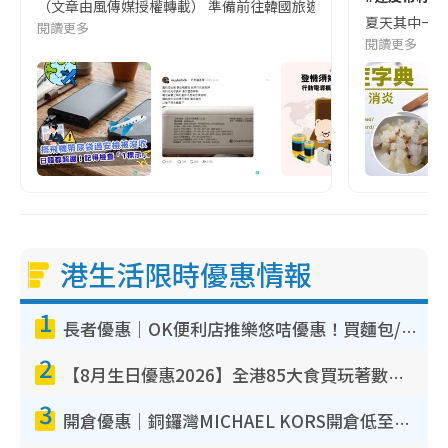
（文章由風傳媒授權轉載） 準備前往韓國旅遊的民眾，近期要特別留
夏天其中一種時
閱讀更多
閱讀更多
港生活限時優惠情報
1
長者優惠｜OK便利店推樂悠咭優惠！買麵包/牛奶/保健品拍卡即減
2
【8月生日優惠2026】全港85大食買玩著數攻略 自助餐/火鍋放題同行免費＋誠品/DONKI送現金券
3
開倉優惠｜銅鑼灣MICHAEL KORS開倉低至17折！直擊$500起買手袋/銀包/鞋款 必買經典Jet Set系列