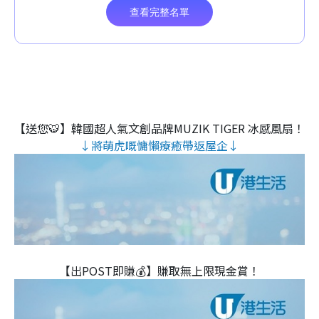
【送您🐯】韓國超人氣文創品牌MUZIK TIGER 冰感風扇！
↓將萌虎嘅慵懶療癒帶返屋企↓
【出POST即賺💰】賺取無上限現金賞！