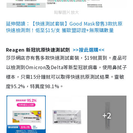
點擊圖片放大
延伸閱讀：【快速測試套裝】Good Mask發售3款抗原
快速檢測劑！低至$15/支 獲歐盟認證+無限購數量
Reagen 新冠抗原快速測試劑
>>按此選購<<
莎莎網店亦有售多款快速測試套裝，$19就買到。產品可
以檢測到Omicron及Delta等新型冠狀病毒，使用鼻拭子
樣本，只需15分鐘就可以取得快速抗原測試結果。靈敏
度95.2%，特異度98.1%。
+2