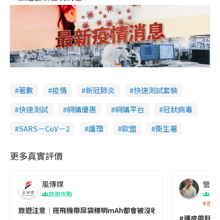
著數
疫情
新冠肺炎
快速測試套裝
快速測試
網購優惠
網購平台
冠狀病毒
SARS－CoV－2
護理
歐盟
衞生署
更多真實評價
風傳媒
營養教
旅遊攻略
生
香港
旅遊注意｜搭飛機帶尿袋標明mAh都會被沒收😱出發前切記檢查「1
#連皮帶籽都