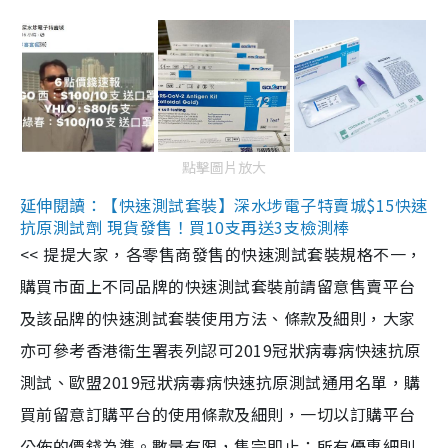
點擊圖片放大
延伸閱讀：【快速測試套裝】深水埗電子特賣城$15快速
抗原測試劑 現貨發售！買10支再送3支檢測棒
<< 提提大家，各零售商發售的快速測試套裝規格不一，
購買市面上不同品牌的快速測試套裝前請留意售賣平台
及該品牌的快速測試套裝使用方法、條款及細則，大家
亦可參考香港衞生署表列認可2019冠狀病毒病快速抗原
測試、歐盟2019冠狀病毒病快速抗原測試通用名單，購
買前留意訂購平台的使用條款及細則，一切以訂購平台
公佈的價錢為準。數量有限，售完即止；所有優惠細則