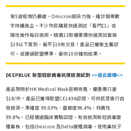
第5波疫情仍嚴峻，Omicron感染力強，確診個案數
字持續高企。不少市民購買快速測試「看門口」或
陽性後作每日檢測。精選13款優惠價快速測試套裝
$19以下買到，最平$10有交易！產品已獲衛生署認
可，或通過歐盟標準，最快10分鐘知結果。
DEEPBLUE 新型冠狀病毒抗原檢測試劑
>>按此選購<<
產品現時於HK Medical Mask官網有售，優惠價只要
$18/件。產品已獲得歐盟CE1434認證，可供民眾進行自
我檢測。準確度 99.03%、靈敏度96.4%、特異性
99.8%，已經通過臨床實驗認證，有效檢測新冠病毒變
種毒株，包括Omicron 及Delta變種病毒。使用鼻拭子