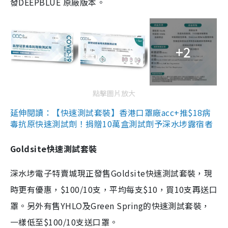
發DEEPBLUE 原廠版本。
+2
點擊圖片放大
延伸閱讀：【快速測試套裝】香港口罩廠acc+推$18病
毒抗原快速測試劑！捐贈10萬盒測試劑予深水埗露宿者
Goldsite快速測試套裝
深水埗電子特賣城現正發售Goldsite快速測試套裝，現
時更有優惠，$100/10支，平均每支$10，買10支再送口
罩。另外有售YHLO及Green Spring的快速測試套裝，
一樣低至$100/10支送口罩。