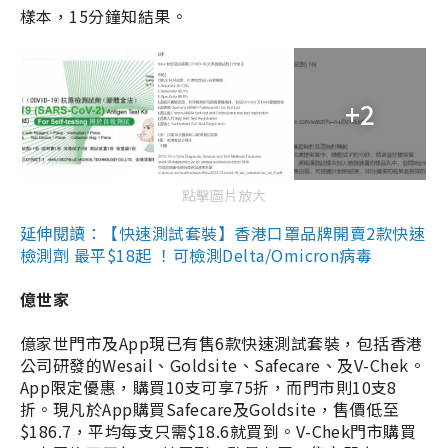
樣本，15分鐘知結果。
+2
點擊圖片放大
延伸閱讀：【快速測試套裝】香港口罩品牌開賣2款快速
檢測劑 最平$18起 ！可檢測Delta/Omicron病毒
億世家
億家世門市及App現已有售6款快速測試套裝，包括香港
公司研發的Wesail、Goldsite、Safecare、及V-Chek。
App限定優惠，購買10支可享75折，而門市則10支8
折。現凡於App購買Safecare及Goldsite，售價低至
$186.7，平均每支只需$18.6就買到。V-Chek門市購買