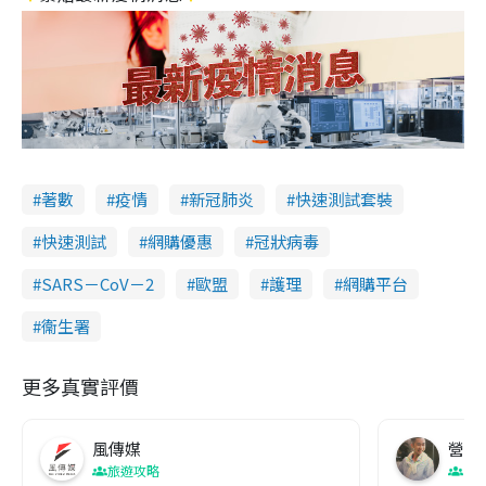
著數
疫情
新冠肺炎
快速測試套裝
快速測試
網購優惠
冠狀病毒
SARS－CoV－2
歐盟
護理
網購平台
衞生署
更多真實評價
風傳媒
營養教
旅遊攻略
生