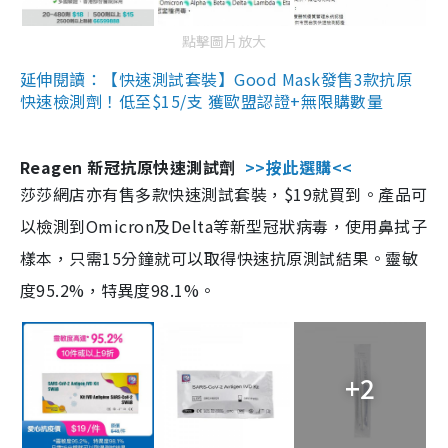
點擊圖片放大
延伸閱讀：【快速測試套裝】Good Mask發售3款抗原
快速檢測劑！低至$15/支 獲歐盟認證+無限購數量
Reagen 新冠抗原快速測試劑
>>按此選購<<
莎莎網店亦有售多款快速測試套裝，$19就買到。產品可
以檢測到Omicron及Delta等新型冠狀病毒，使用鼻拭子
樣本，只需15分鐘就可以取得快速抗原測試結果。靈敏
度95.2%，特異度98.1%。
+2