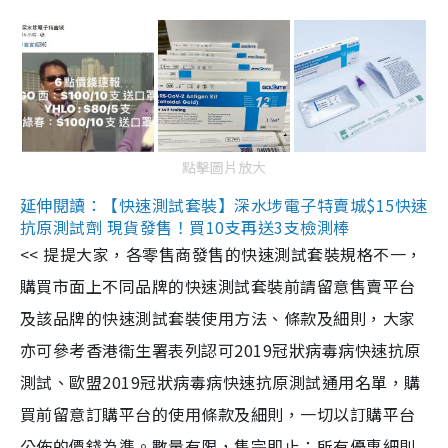
點擊圖片放大
延伸閱讀：【快速測試套裝】深水埗電子特賣城$15快速
抗原測試劑 現貨發售！買10支再送3支檢測棒
<< 提提大家，各零售商發售的快速測試套裝規格不一，
購買市面上不同品牌的快速測試套裝前請留意售賣平台
及該品牌的快速測試套裝使用方法、條款及細則，大家
亦可參考香港衞生署表列認可2019冠狀病毒病快速抗原
測試、歐盟2019冠狀病毒病快速抗原測試通用名單，購
買前留意訂購平台的使用條款及細則，一切以訂購平台
公佈的價錢為準。數量有限，售完即止；所有優惠細則