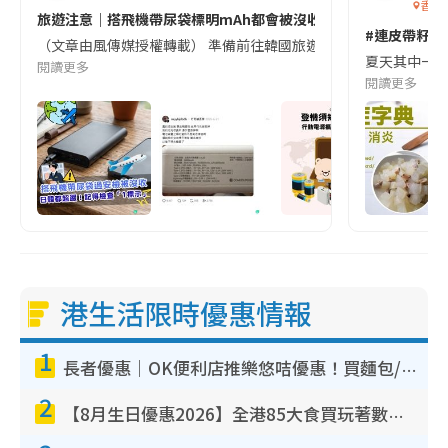
香港
旅遊注意｜搭飛機帶尿袋標明mAh都會被沒收😱出發前切記檢查「1
#連皮帶籽都
（文章由風傳媒授權轉載） 準備前往韓國旅遊的民眾，近期要特別留
夏天其中一種時
閱讀更多
閱讀更多
港生活限時優惠情報
1
長者優惠｜OK便利店推樂悠咭優惠！買麵包/牛奶/保健品拍卡即減
2
【8月生日優惠2026】全港85大食買玩著數攻略 自助餐/火鍋放題同行免費＋誠品/DONKI送現金券