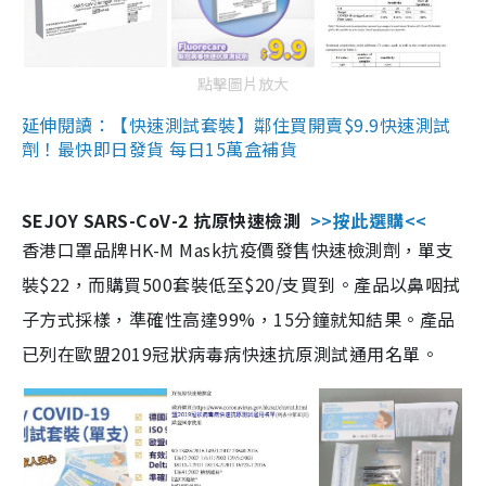
點擊圖片放大
延伸閱讀：【快速測試套裝】鄰住買開賣$9.9快速測試
劑！最快即日發貨 每日15萬盒補貨
SEJOY SARS-CoV-2 抗原快速檢測
>>按此選購<<
香港口罩品牌HK-M Mask抗疫價發售快速檢測劑，單支
裝$22，而購買500套裝低至$20/支買到。產品以鼻咽拭
子方式採樣，準確性高達99%，15分鐘就知結果。產品
已列在歐盟2019冠狀病毒病快速抗原測試通用名單。