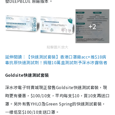
發DEEPBLUE 原廠版本。
+2
點擊圖片放大
延伸閱讀：【快速測試套裝】香港口罩廠acc+推$18病
毒抗原快速測試劑！捐贈10萬盒測試劑予深水埗露宿者
Goldsite快速測試套裝
深水埗電子特賣城現正發售Goldsite快速測試套裝，現
時更有優惠，$100/10支，平均每支$10，買10支再送口
罩。另外有售YHLO及Green Spring的快速測試套裝，
一樣低至$100/10支送口罩。