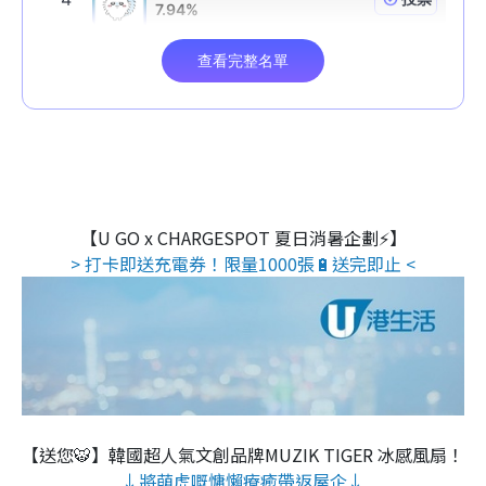
【U GO x CHARGESPOT 夏日消暑企劃⚡】
> 打卡即送充電券！限量1000張🔋送完即止 <
【送您🐯】韓國超人氣文創品牌MUZIK TIGER 冰感風扇！
↓將萌虎嘅慵懶療癒帶返屋企↓