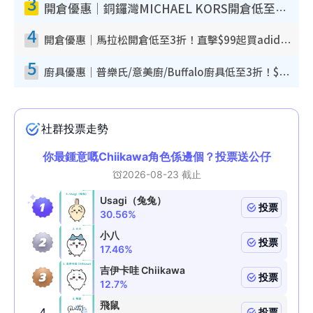
3
開倉優惠｜銅鑼灣MICHAEL KORS開倉低至17折！直擊$500起買手袋/銀包/鞋款 必買經典Jet Set系列
4
開倉優惠｜馬拉松開倉低至3折！直擊$99起買adidas／New Balance／Puma鞋款 STANLEY保溫杯劈價至$119起
5
廚具優惠｜普樂氏/意美廚/Buffalo廚具低至3折！$89起買煎鍋／炒鑊／個人鍋 同場小家電激減至$99起