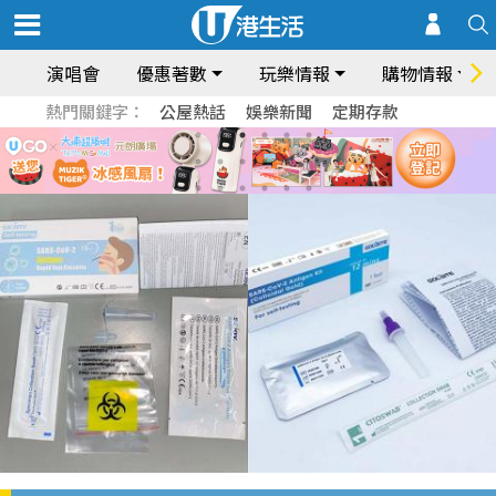
演唱會
優惠著數
玩樂情報
購物情報
熱門關鍵字：
公屋熱話
娛樂新聞
定期存款