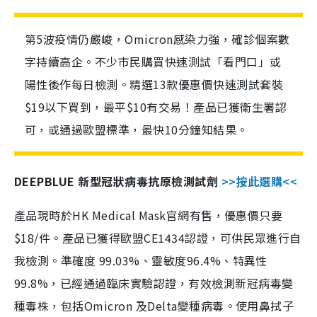
第5波疫情仍嚴峻，Omicron感染力強，確診個案數
字持續高企。不少市民購買快速測試「看門口」或
陽性後作每日檢測。精選13款優惠價快速測試套裝
$19以下買到，最平$10有交易！產品已獲衛生署認
可，或通過歐盟標準，最快10分鐘知結果。
DEEPBLUE 新型冠狀病毒抗原檢測試劑
>>按此選購<<
產品現時於HK Medical Mask官網有售，優惠價只要
$18/件。產品已獲得歐盟CE1434認證，可供民眾進行自
我檢測。準確度 99.03%、靈敏度96.4%、特異性
99.8%，已經通過臨床實驗認證，有效檢測新冠病毒變
種毒株，包括Omicron 及Delta變種病毒。使用鼻拭子