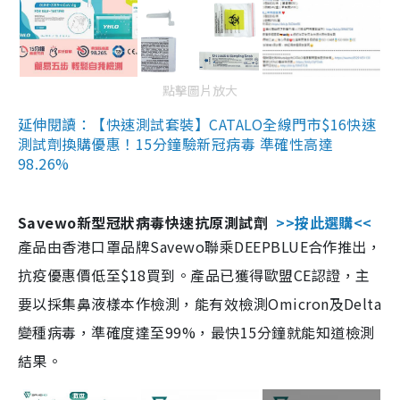
點擊圖片放大
延伸閱讀：【快速測試套裝】CATALO全線門市$16快速
測試劑換購優惠！15分鐘驗新冠病毒 準確性高達
98.26%
Savewo新型冠狀病毒快速抗原測試劑
>>按此選購<<
產品由香港口罩品牌Savewo聯乘DEEPBLUE合作推出，
抗疫優惠價低至$18買到。產品已獲得歐盟CE認證，主
要以採集鼻液樣本作檢測，能有效檢測Omicron及Delta
變種病毒，準確度達至99%，最快15分鐘就能知道檢測
結果。