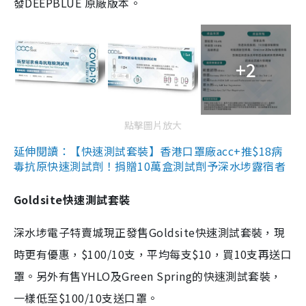
發DEEPBLUE 原廠版本。
+2
點擊圖片放大
延伸閱讀：【快速測試套裝】香港口罩廠acc+推$18病
毒抗原快速測試劑！捐贈10萬盒測試劑予深水埗露宿者
Goldsite快速測試套裝
深水埗電子特賣城現正發售Goldsite快速測試套裝，現
時更有優惠，$100/10支，平均每支$10，買10支再送口
罩。另外有售YHLO及Green Spring的快速測試套裝，
一樣低至$100/10支送口罩。