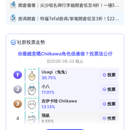
4
開倉優惠｜尖沙咀名牌行李箱開倉低至4折！一連5日 American Tourister/ace./Hallmark $200起！
5
廚具開倉｜特福Tefal廚具/家電開倉低至3折！$220起買平底鍋/炒鑊/湯煲！電飯煲/吸塵機/燙斗$418起