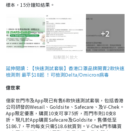
樣本，15分鐘知結果。
+2
點擊圖片放大
延伸閱讀：【快速測試套裝】香港口罩品牌開賣2款快速
檢測劑 最平$18起 ！可檢測Delta/Omicron病毒
億世家
億家世門市及App現已有售6款快速測試套裝，包括香港
公司研發的Wesail、Goldsite、Safecare、及V-Chek。
App限定優惠，購買10支可享75折，而門市則10支8
折。現凡於App購買Safecare及Goldsite，售價低至
$186.7，平均每支只需$18.6就買到。V-Chek門市購買