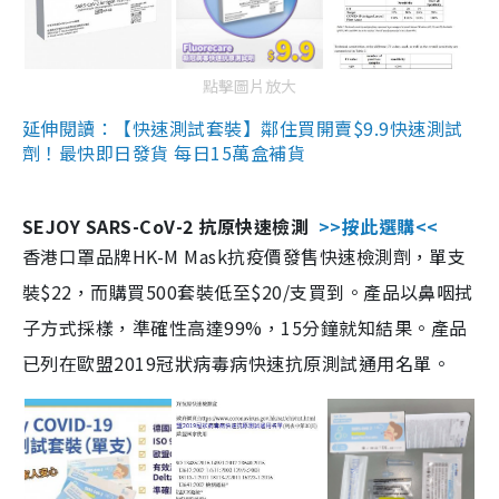
點擊圖片放大
延伸閱讀：【快速測試套裝】鄰住買開賣$9.9快速測試
劑！最快即日發貨 每日15萬盒補貨
SEJOY SARS-CoV-2 抗原快速檢測
>>按此選購<<
香港口罩品牌HK-M Mask抗疫價發售快速檢測劑，單支
裝$22，而購買500套裝低至$20/支買到。產品以鼻咽拭
子方式採樣，準確性高達99%，15分鐘就知結果。產品
已列在歐盟2019冠狀病毒病快速抗原測試通用名單。