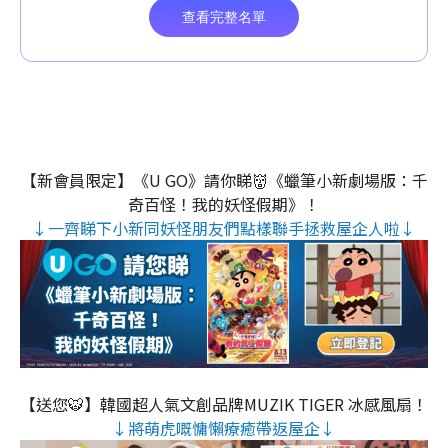
【新會員限定】《U GO》請你睇👹《蠟筆小新劇場版：千
奇百怪！我的妖怪假期》！
↓一齊睇下小新同妖怪朋友們點樣聯手拯救屋企人啦↓
【送您🐯】韓國超人氣文創品牌MUZIK TIGER 冰感風扇！
↓將萌虎嘅慵懶療癒帶返屋企↓