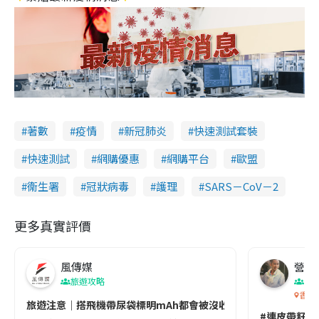
著數
疫情
新冠肺炎
快速測試套裝
快速測試
網購優惠
網購平台
歐盟
衞生署
冠狀病毒
護理
SARS－CoV－2
更多真實評價
風傳媒
營養教
旅遊攻略
生
香港
旅遊注意｜搭飛機帶尿袋標明mAh都會被沒收😱出發前切記檢查「1
#連皮帶籽都