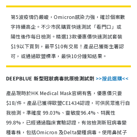
第5波疫情仍嚴峻，Omicron感染力強，確診個案數
字持續高企。不少市民購買快速測試「看門口」或
陽性後作每日檢測。精選13款優惠價快速測試套裝
$19以下買到，最平$10有交易！產品已獲衛生署認
可，或通過歐盟標準，最快10分鐘知結果。
DEEPBLUE 新型冠狀病毒抗原檢測試劑
>>按此選購<<
產品現時於HK Medical Mask官網有售，優惠價只要
$18/件。產品已獲得歐盟CE1434認證，可供民眾進行自
我檢測。準確度 99.03%、靈敏度96.4%、特異性
99.8%，已經通過臨床實驗認證，有效檢測新冠病毒變
種毒株，包括Omicron 及Delta變種病毒。使用鼻拭子