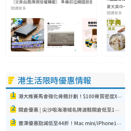
（文章由風傳媒授權轉載） 準備前往韓國旅遊的民眾，近期要特別留
夏天其中一種時
閱讀更多
閱讀更多
港生活限時優惠情報
1
港大推賽馬會強化骨骼計劃！$100骨質密度X光檢查 完成免費運動訓練送超市禮券！附參加資格
2
開倉優惠 | 尖沙咀海港城名牌波鞋開倉低至1折！On鞋$899起／Joy&Peace鞋履$98起
3
豐澤優惠勁減低至44折！Mac mini/iPhone17Pro大減價！廚房家電$220起