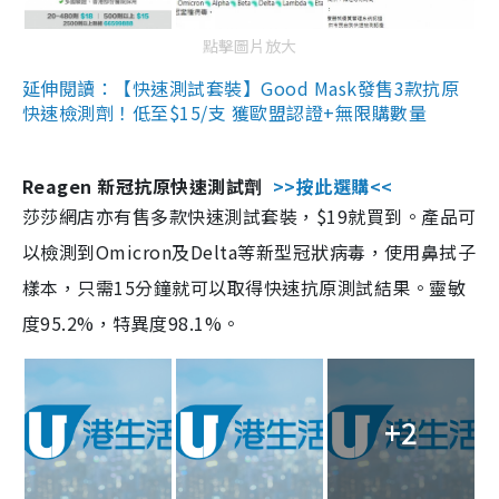
點擊圖片放大
延伸閱讀：【快速測試套裝】Good Mask發售3款抗原
快速檢測劑！低至$15/支 獲歐盟認證+無限購數量
Reagen 新冠抗原快速測試劑
>>按此選購<<
莎莎網店亦有售多款快速測試套裝，$19就買到。產品可
以檢測到Omicron及Delta等新型冠狀病毒，使用鼻拭子
樣本，只需15分鐘就可以取得快速抗原測試結果。靈敏
度95.2%，特異度98.1%。
+2