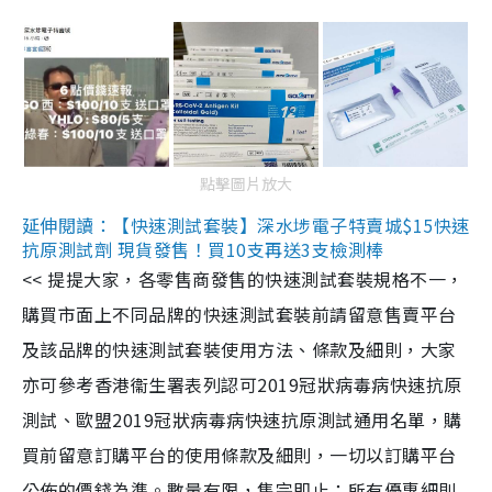
點擊圖片放大
延伸閱讀：【快速測試套裝】深水埗電子特賣城$15快速
抗原測試劑 現貨發售！買10支再送3支檢測棒
<< 提提大家，各零售商發售的快速測試套裝規格不一，
購買市面上不同品牌的快速測試套裝前請留意售賣平台
及該品牌的快速測試套裝使用方法、條款及細則，大家
亦可參考香港衞生署表列認可2019冠狀病毒病快速抗原
測試、歐盟2019冠狀病毒病快速抗原測試通用名單，購
買前留意訂購平台的使用條款及細則，一切以訂購平台
公佈的價錢為準。數量有限，售完即止；所有優惠細則