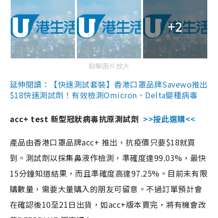
+2
點擊圖片放大
延伸閱讀：【快速測試套裝】香港口罩品牌Savewo推出
$18快速測試劑！有效檢測Omicron、Delta變種病毒
acc+ test 新型冠狀病毒抗原測試劑
>>按此選購<<
產品由香港口罩品牌acc+ 推出，抗疫價只要$18就買
到。測試劑以採集鼻液作檢測，準確度達99.03%，最快
15分鐘知道結果，而且準確度高達97.25%。目前未有限
購數量，需要大量購入的朋友可留意。不過訂單預計會
在確認後10至21日出貨，如acc+版本賣完，將有機會改