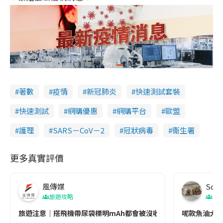
著數
疫情
新冠肺炎
快速測試套裝
快速測試
網購優惠
網購平台
歐盟
護理
SARS－CoV－2
冠狀病毒
衞生署
更多真實評價
風傳媒
Soul
旅遊攻略
生
旅遊注意｜搭飛機帶尿袋標明mAh都會被沒收😱出發前切記檢查「1
呢款魚油大家