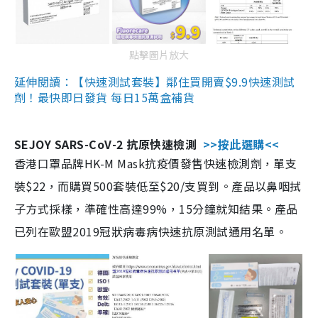
點擊圖片放大
延伸閱讀：【快速測試套裝】鄰住買開賣$9.9快速測試
劑！最快即日發貨 每日15萬盒補貨
SEJOY SARS-CoV-2 抗原快速檢測
>>按此選購<<
香港口罩品牌HK-M Mask抗疫價發售快速檢測劑，單支
裝$22，而購買500套裝低至$20/支買到。產品以鼻咽拭
子方式採樣，準確性高達99%，15分鐘就知結果。產品
已列在歐盟2019冠狀病毒病快速抗原測試通用名單。