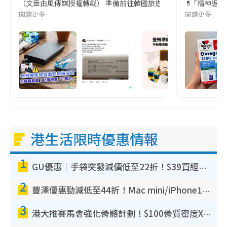
（文章由風傳媒授權轉載） 準備前往韓國旅遊的民眾，近期要特別留
💊 ｢精神返
閱讀更多
閱讀更多
港生活限時優惠情報
1
GU優惠｜手袋突發減價低至22折！$39買經典波士頓包/餃子袋！飾物同步減價$29起！
2
豐澤優惠勁減低至44折！Mac mini/iPhone17Pro大減價！廚房家電$220起
3
港大推賽馬會強化骨骼計劃！$100骨質密度X光檢查 完成免費運動訓練送超市禮券！附參加資格