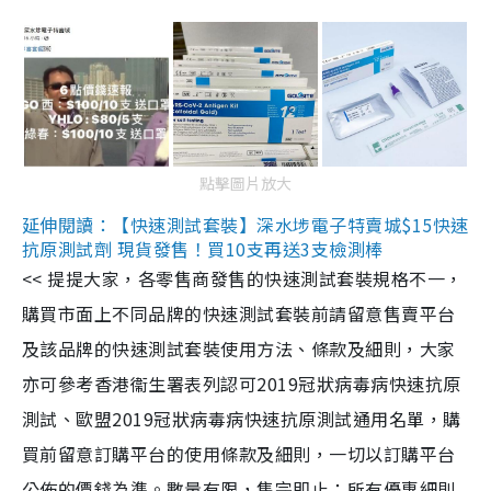
點擊圖片放大
延伸閱讀：【快速測試套裝】深水埗電子特賣城$15快速
抗原測試劑 現貨發售！買10支再送3支檢測棒
<< 提提大家，各零售商發售的快速測試套裝規格不一，
購買市面上不同品牌的快速測試套裝前請留意售賣平台
及該品牌的快速測試套裝使用方法、條款及細則，大家
亦可參考香港衞生署表列認可2019冠狀病毒病快速抗原
測試、歐盟2019冠狀病毒病快速抗原測試通用名單，購
買前留意訂購平台的使用條款及細則，一切以訂購平台
公佈的價錢為準。數量有限，售完即止；所有優惠細則