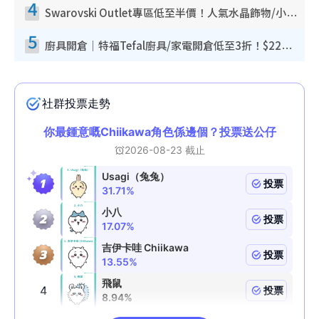
4
Swarovski Outlet專區低至半價！人氣水晶飾物/小擺設$138起！迪士尼款/水晶高跟鞋都有平
5
廚具開倉｜特福Tefal廚具/家電開倉低至3折！$220起買平底鍋/炒鑊/湯煲！電飯煲/吸塵機/燙斗$418起