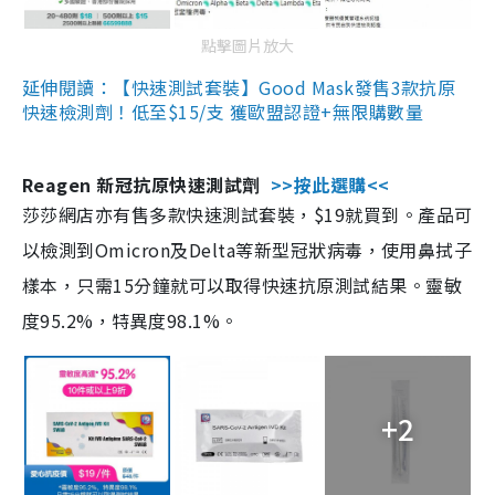
點擊圖片放大
延伸閱讀：【快速測試套裝】Good Mask發售3款抗原
快速檢測劑！低至$15/支 獲歐盟認證+無限購數量
Reagen 新冠抗原快速測試劑
>>按此選購<<
莎莎網店亦有售多款快速測試套裝，$19就買到。產品可
以檢測到Omicron及Delta等新型冠狀病毒，使用鼻拭子
樣本，只需15分鐘就可以取得快速抗原測試結果。靈敏
度95.2%，特異度98.1%。
+2