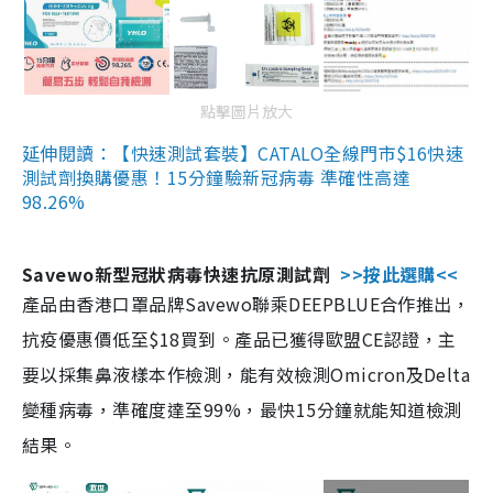
點擊圖片放大
延伸閱讀：【快速測試套裝】CATALO全線門市$16快速
測試劑換購優惠！15分鐘驗新冠病毒 準確性高達
98.26%
Savewo新型冠狀病毒快速抗原測試劑
>>按此選購<<
產品由香港口罩品牌Savewo聯乘DEEPBLUE合作推出，
抗疫優惠價低至$18買到。產品已獲得歐盟CE認證，主
要以採集鼻液樣本作檢測，能有效檢測Omicron及Delta
變種病毒，準確度達至99%，最快15分鐘就能知道檢測
結果。