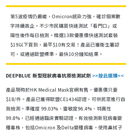
第5波疫情仍嚴峻，Omicron感染力強，確診個案數
字持續高企。不少市民購買快速測試「看門口」或
陽性後作每日檢測。精選13款優惠價快速測試套裝
$19以下買到，最平$10有交易！產品已獲衛生署認
可，或通過歐盟標準，最快10分鐘知結果。
DEEPBLUE 新型冠狀病毒抗原檢測試劑
>>按此選購<<
產品現時於HK Medical Mask官網有售，優惠價只要
$18/件。產品已獲得歐盟CE1434認證，可供民眾進行自
我檢測。準確度 99.03%、靈敏度96.4%、特異性
99.8%，已經通過臨床實驗認證，有效檢測新冠病毒變
種毒株，包括Omicron 及Delta變種病毒。使用鼻拭子