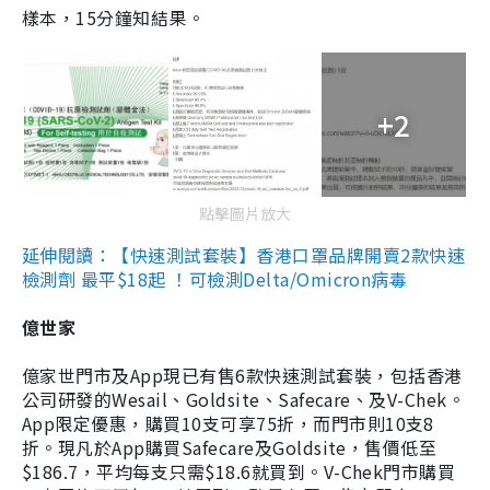
樣本，15分鐘知結果。
+2
點擊圖片放大
延伸閱讀：【快速測試套裝】香港口罩品牌開賣2款快速
檢測劑 最平$18起 ！可檢測Delta/Omicron病毒
億世家
億家世門市及App現已有售6款快速測試套裝，包括香港
公司研發的Wesail、Goldsite、Safecare、及V-Chek。
App限定優惠，購買10支可享75折，而門市則10支8
折。現凡於App購買Safecare及Goldsite，售價低至
$186.7，平均每支只需$18.6就買到。V-Chek門市購買