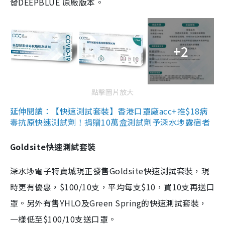
發DEEPBLUE 原廠版本。
+2
點擊圖片放大
延伸閱讀：【快速測試套裝】香港口罩廠acc+推$18病
毒抗原快速測試劑！捐贈10萬盒測試劑予深水埗露宿者
Goldsite快速測試套裝
深水埗電子特賣城現正發售Goldsite快速測試套裝，現
時更有優惠，$100/10支，平均每支$10，買10支再送口
罩。另外有售YHLO及Green Spring的快速測試套裝，
一樣低至$100/10支送口罩。