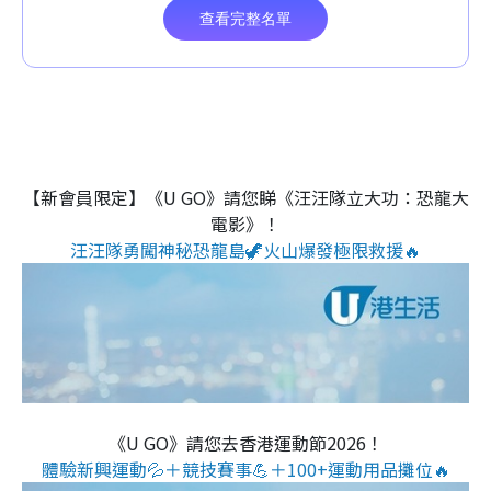
【新會員限定】《U GO》請您睇《汪汪隊立大功：恐龍大
電影》！
汪汪隊勇闖神秘恐龍島🦖火山爆發極限救援🔥
《U GO》請您去香港運動節2026！
體驗新興運動💦＋競技賽事💪＋100+運動用品攤位🔥