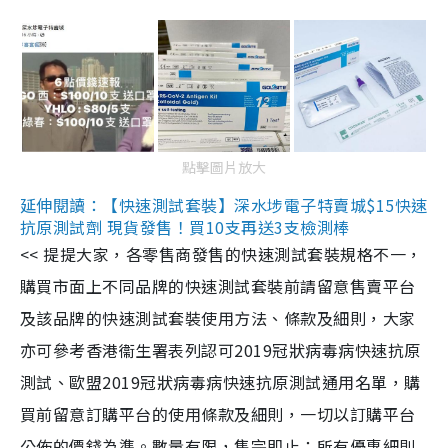
點擊圖片放大
延伸閱讀：【快速測試套裝】深水埗電子特賣城$15快速
抗原測試劑 現貨發售！買10支再送3支檢測棒
<< 提提大家，各零售商發售的快速測試套裝規格不一，
購買市面上不同品牌的快速測試套裝前請留意售賣平台
及該品牌的快速測試套裝使用方法、條款及細則，大家
亦可參考香港衞生署表列認可2019冠狀病毒病快速抗原
測試、歐盟2019冠狀病毒病快速抗原測試通用名單，購
買前留意訂購平台的使用條款及細則，一切以訂購平台
公佈的價錢為準。數量有限，售完即止；所有優惠細則