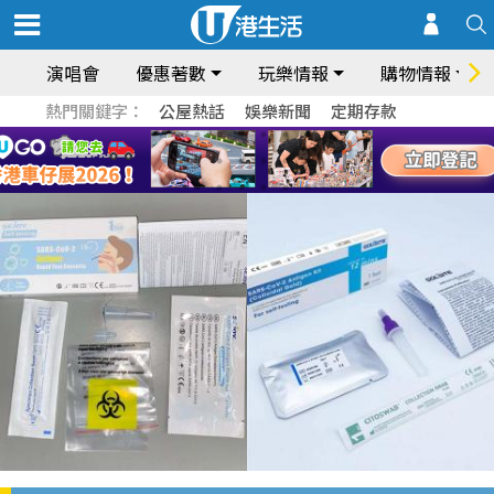
演唱會
優惠著數
玩樂情報
購物情報
熱門關鍵字：
公屋熱話
娛樂新聞
定期存款