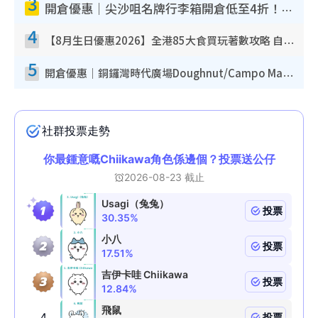
3
開倉優惠｜尖沙咀名牌行李箱開倉低至4折！一連5日 American Tourister/ace./Hallmark $200起！
4
【8月生日優惠2026】全港85大食買玩著數攻略 自助餐/火鍋放題同行免費＋誠品/DONKI送現金券
5
開倉優惠｜銅鑼灣時代廣場Doughnut/Campo Marzio開倉低至1折！背囊、書包、手袋劈價$200起