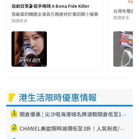
台灣
追劇日常🎬 殺手媽咪 A Bona Fide Killer
台灣地鐵宣
我最愛的韓國女演員孔曉振終於要回歸小螢幕啦!這次的劇本改編自同名
閱讀更多
閱讀更多
港生活限時優惠情報
1
開倉優惠 | 尖沙咀海港城名牌波鞋開倉低至1折！On鞋$899起／Joy&Peace鞋履$98起
2
CHANEL美妝限時減價低至3折！人氣粉底/唇膏/精華液低至$275！COCO香水都有平