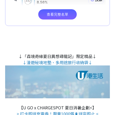
↓「森境奇緣夏日異想尋龍記」限定精品↓
↓漫遊秘境地墊、多用途旅行收納袋↓
【U GO x CHARGESPOT 夏日消暑企劃⚡】
> 打卡即送充電券！限量1000張🔋送完即止 <