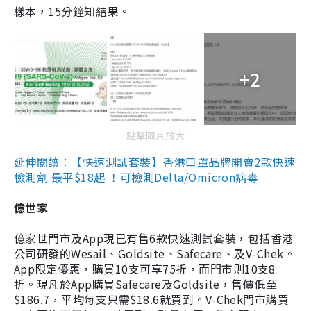
樣本，15分鐘知結果。
+2
點擊圖片放大
延伸閱讀：【快速測試套裝】香港口罩品牌開賣2款快速
檢測劑 最平$18起 ！可檢測Delta/Omicron病毒
億世家
億家世門市及App現已有售6款快速測試套裝，包括香港
公司研發的Wesail、Goldsite、Safecare、及V-Chek。
App限定優惠，購買10支可享75折，而門市則10支8
折。現凡於App購買Safecare及Goldsite，售價低至
$186.7，平均每支只需$18.6就買到。V-Chek門市購買