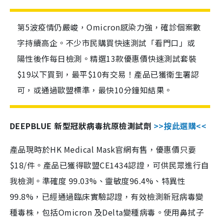
第5波疫情仍嚴峻，Omicron感染力強，確診個案數
字持續高企。不少市民購買快速測試「看門口」或
陽性後作每日檢測。精選13款優惠價快速測試套裝
$19以下買到，最平$10有交易！產品已獲衛生署認
可，或通過歐盟標準，最快10分鐘知結果。
DEEPBLUE 新型冠狀病毒抗原檢測試劑
>>按此選購<<
產品現時於HK Medical Mask官網有售，優惠價只要
$18/件。產品已獲得歐盟CE1434認證，可供民眾進行自
我檢測。準確度 99.03%、靈敏度96.4%、特異性
99.8%，已經通過臨床實驗認證，有效檢測新冠病毒變
種毒株，包括Omicron 及Delta變種病毒。使用鼻拭子