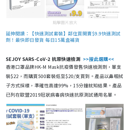
點擊圖片放大
延伸閱讀：【快速測試套裝】鄰住買開賣$9.9快速測試
劑！最快即日發貨 每日15萬盒補貨
SEJOY SARS-CoV-2 抗原快速檢測
>>按此選購<<
香港口罩品牌HK-M Mask抗疫價發售快速檢測劑，單支
裝$22，而購買500套裝低至$20/支買到。產品以鼻咽拭
子方式採樣，準確性高達99%，15分鐘就知結果。產品
已列在歐盟2019冠狀病毒病快速抗原測試通用名單。