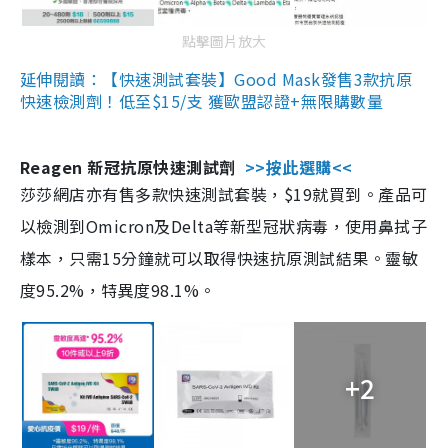
點擊圖片放大
延伸閱讀：【快速測試套裝】Good Mask發售3款抗原
快速檢測劑！低至$15/支 獲歐盟認證+無限購數量
Reagen 新冠抗原快速測試劑
>>按此選購<<
莎莎網店亦有售多款快速測試套裝，$19就買到。產品可
以檢測到Omicron及Delta等新型冠狀病毒，使用鼻拭子
樣本，只需15分鐘就可以取得快速抗原測試結果。靈敏
度95.2%，特異度98.1%。
+2