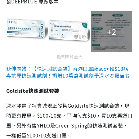
發DEEPBLUE 原廠版本。
+2
點擊圖片放大
延伸閱讀：【快速測試套裝】香港口罩廠acc+推$18病
毒抗原快速測試劑！捐贈10萬盒測試劑予深水埗露宿者
Goldsite快速測試套裝
深水埗電子特賣城現正發售Goldsite快速測試套裝，現
時更有優惠，$100/10支，平均每支$10，買10支再送口
罩。另外有售YHLO及Green Spring的快速測試套裝，
一樣低至$100/10支送口罩。