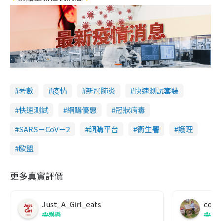
著數
疫情
新冠肺炎
快速測試套裝
快速測試
網購優惠
冠狀病毒
SARS－CoV－2
網購平台
衞生署
護理
歐盟
更多真實評價
Just_A_Girl_eats
co c
娛樂
吹