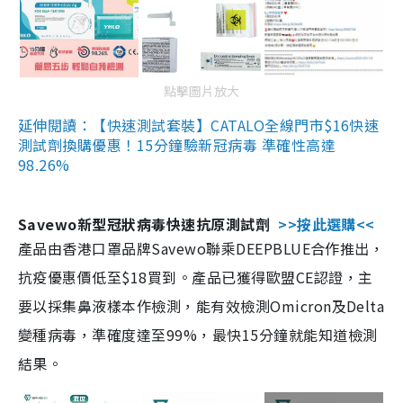
點擊圖片放大
延伸閱讀：【快速測試套裝】CATALO全線門市$16快速
測試劑換購優惠！15分鐘驗新冠病毒 準確性高達
98.26%
Savewo新型冠狀病毒快速抗原測試劑
>>按此選購<<
產品由香港口罩品牌Savewo聯乘DEEPBLUE合作推出，
抗疫優惠價低至$18買到。產品已獲得歐盟CE認證，主
要以採集鼻液樣本作檢測，能有效檢測Omicron及Delta
變種病毒，準確度達至99%，最快15分鐘就能知道檢測
結果。