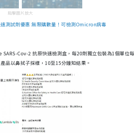
點擊圖片放大
測試劑優惠 無限購數量！可檢測Omicron病毒
are SARS-Cov-2 抗原快速檢測盒，每20劑獨立包裝為1個單位
5。產品以鼻拭子採樣，10至15分鐘知結果。