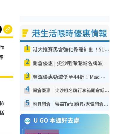
港生活限時優惠情報
1
作
港大推賽馬會強化骨骼計劃！$100骨質密度X光檢查 完成免費運動訓練送超市禮券！附參加資格
標
2
開倉優惠 | 尖沙咀海港城名牌波鞋開倉低至1折！On鞋$899起／Joy&Peace鞋履$98起
3
豐澤優惠勁減低至44折！Mac mini/iPhone17Pro大減價！廚房家電$220起
4
開倉優惠｜尖沙咀名牌行李箱開倉低至4折！一連5日 American Tourister/ace./Hallmark $200起！
5
我檢
廚具開倉｜特福Tefal廚具/家電開倉低至3折！$220起買平底鍋/炒鑊/湯煲！電飯煲/吸塵機/燙斗$418起
包括
U GO 本週好去處