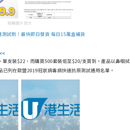
點擊圖片放大
速測試劑！最快即日發貨 每日15萬盒補貨
<<
，單支裝$22，而購買500套裝低至$20/支買到。產品以鼻咽
品已列在歐盟2019冠狀病毒病快速抗原測試通用名單。