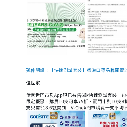
延伸閱讀：【快速測試套裝】香港口罩品牌開賣2款快速
億世家
億家世門市及App現已有售6款快速測試套裝，包括香港公司
限定優惠，購買10支可享75折，而門市則10支8折。現
支只需$18.6就買到。V-Chek門市購買一支平