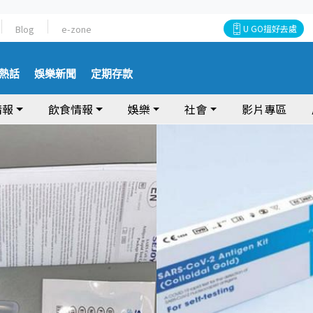
Blog
e-zone
U GO搵好去處
熱話
娛樂新聞
定期存款
情報
飲食情報
娛樂
社會
影片專區