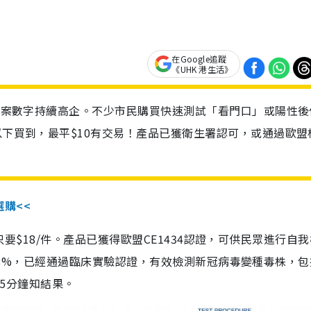
在Google追蹤
《UHK 港生活》
診個案數字持續高企。不少市民購買快速測試「看門口」或陽性後
以下買到，最平$10有交易！產品已獲衛生署認可，或通過歐盟
選購<<
惠價只要$18/件。產品已獲得歐盟CE1434認證，可供民眾進行自
性99.8%，已經通過臨床實驗認證，有效檢測新冠病毒變種毒株，
，15分鐘知結果。