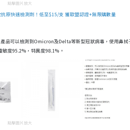
點擊圖片放大
3款抗原快速檢測劑！低至$15/支 獲歐盟認證+無限購數量
品可以檢測到Omicron及Delta等新型冠狀病毒，使用鼻拭
度95.2%，特異度98.1%。
點擊圖片放大