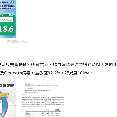
點擊圖片放大
劑，現時只要超低價$9.9就買到，購買前請先注意送貨時間！這款
Omicorn病毒，靈敏度92.2%，特異度100%。