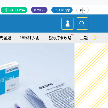
社群打卡攻略
商戶中心
下載 App
繁
简
周圍遊
18區好去處
香港打卡攻略
主題特集