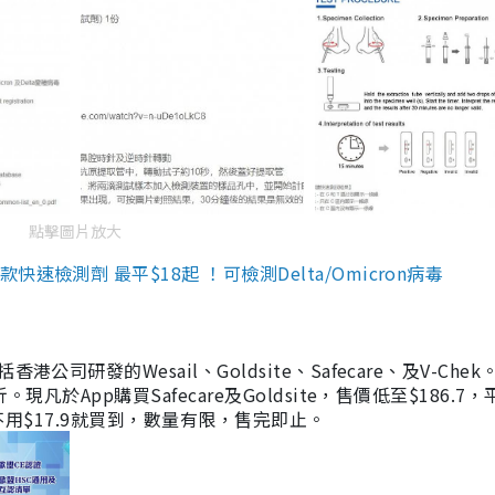
點擊圖片放大
檢測劑 最平$18起 ！可檢測Delta/Omicron病毒
研發的Wesail、Goldsite、Safecare、及V-Chek。
凡於App購買Safecare及Goldsite，售價低至$186.7
均不用$17.9就買到，數量有限，售完即止。