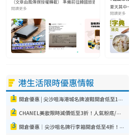
（文章由風傳媒授權轉載） 準備前往韓國旅遊的民眾，近期要特別留
夏天其中一種時
閱讀更多
閱讀更多
港生活限時優惠情報
1
開倉優惠 | 尖沙咀海港城名牌波鞋開倉低至1折！On鞋$899起／Joy&Peace鞋履$98起
2
CHANEL美妝限時減價低至3折！人氣粉底/唇膏/精華液低至$275！COCO香水都有平
3
開倉優惠｜尖沙咀名牌行李箱開倉低至4折！一連5日 American Tourister/ace./Hallmark $200起！