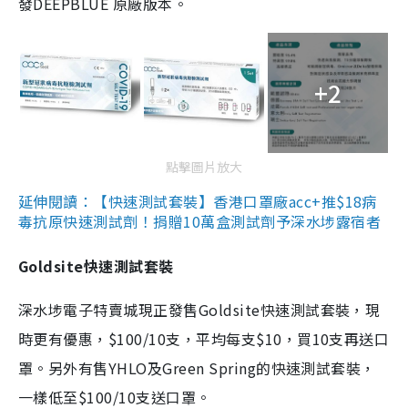
發DEEPBLUE 原廠版本。
+2
點擊圖片放大
延伸閱讀：【快速測試套裝】香港口罩廠acc+推$18病
毒抗原快速測試劑！捐贈10萬盒測試劑予深水埗露宿者
Goldsite快速測試套裝
深水埗電子特賣城現正發售Goldsite快速測試套裝，現
時更有優惠，$100/10支，平均每支$10，買10支再送口
罩。另外有售YHLO及Green Spring的快速測試套裝，
一樣低至$100/10支送口罩。