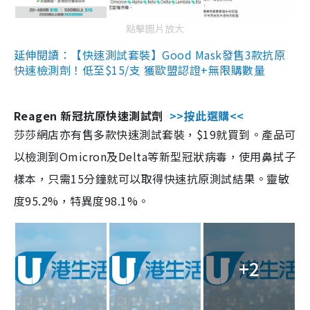
點擊圖片放大
延伸閱讀：【快速測試套裝】Good Mask發售3款抗原
快速檢測劑！低至$15/支 獲歐盟認證+無限購數量
Reagen 新冠抗原快速測試劑
>>按此選購<<
莎莎網店亦有售多款快速測試套裝，$19就買到。產品可
以檢測到Omicron及Delta等新型冠狀病毒，使用鼻拭子
樣本，只需15分鐘就可以取得快速抗原測試結果。靈敏
度95.2%，特異度98.1%。
+2