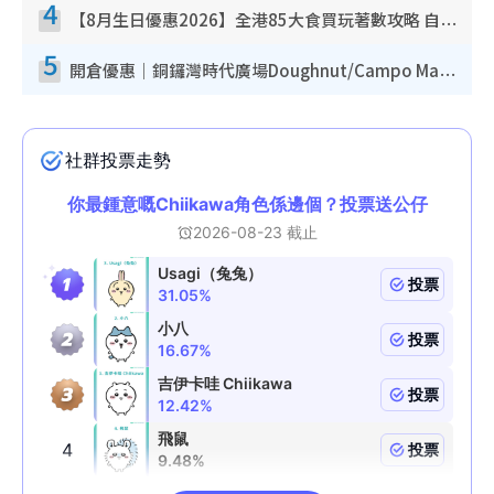
4
【8月生日優惠2026】全港85大食買玩著數攻略 自助餐/火鍋放題同行免費＋誠品/DONKI送現金券
5
開倉優惠｜銅鑼灣時代廣場Doughnut/Campo Marzio開倉低至1折！背囊、書包、手袋劈價$200起