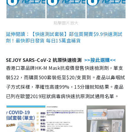
點擊圖片放大
延伸閱讀：【快速測試套裝】鄰住買開賣$9.9快速測試
劑！最快即日發貨 每日15萬盒補貨
SEJOY SARS-CoV-2 抗原快速檢測
>>按此選購<<
香港口罩品牌HK-M Mask抗疫價發售快速檢測劑，單支
裝$22，而購買500套裝低至$20/支買到。產品以鼻咽拭
子方式採樣，準確性高達99%，15分鐘就知結果。產品
已列在歐盟2019冠狀病毒病快速抗原測試通用名單。