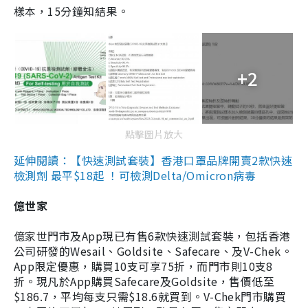
樣本，15分鐘知結果。
+2
點擊圖片放大
延伸閱讀：【快速測試套裝】香港口罩品牌開賣2款快速
檢測劑 最平$18起 ！可檢測Delta/Omicron病毒
億世家
億家世門市及App現已有售6款快速測試套裝，包括香港
公司研發的Wesail、Goldsite、Safecare、及V-Chek。
App限定優惠，購買10支可享75折，而門市則10支8
折。現凡於App購買Safecare及Goldsite，售價低至
$186.7，平均每支只需$18.6就買到。V-Chek門市購買