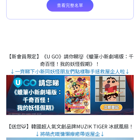
【新會員限定】《U GO》請你睇👹《蠟筆小新劇場版：千
奇百怪！我的妖怪假期》！
↓一齊睇下小新同妖怪朋友們點樣聯手拯救屋企人啦↓
【送您🐯】韓國超人氣文創品牌MUZIK TIGER 冰感風扇！
↓將萌虎嘅慵懶療癒帶返屋企↓