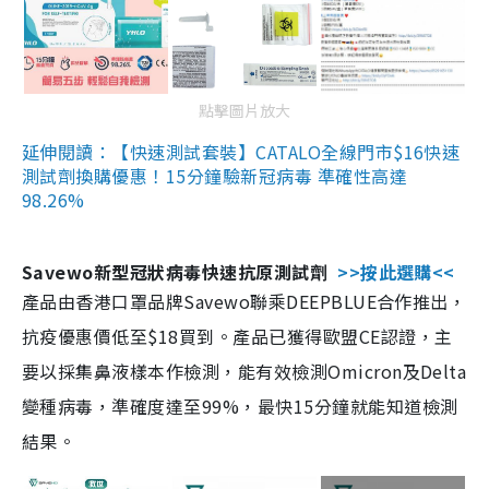
點擊圖片放大
延伸閱讀：【快速測試套裝】CATALO全線門市$16快速
測試劑換購優惠！15分鐘驗新冠病毒 準確性高達
98.26%
Savewo新型冠狀病毒快速抗原測試劑
>>按此選購<<
產品由香港口罩品牌Savewo聯乘DEEPBLUE合作推出，
抗疫優惠價低至$18買到。產品已獲得歐盟CE認證，主
要以採集鼻液樣本作檢測，能有效檢測Omicron及Delta
變種病毒，準確度達至99%，最快15分鐘就能知道檢測
結果。