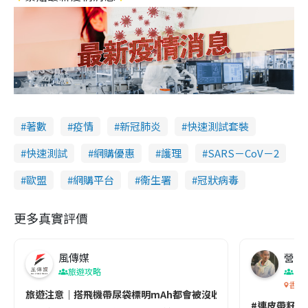
著數
疫情
新冠肺炎
快速測試套裝
快速測試
網購優惠
護理
SARS－CoV－2
歐盟
網購平台
衞生署
冠狀病毒
更多真實評價
風傳媒
營養教
旅遊攻略
生
香港
旅遊注意｜搭飛機帶尿袋標明mAh都會被沒收😱出發前切記檢查「1
#連皮帶籽都