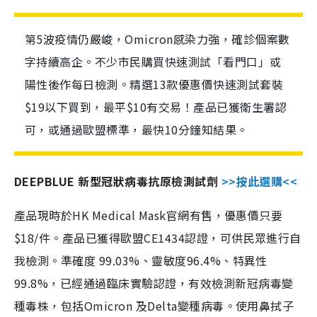
第5波疫情仍嚴峻，Omicron感染力強，確診個案數
字持續高企。不少市民購買快速測試「看門口」或
陽性後作每日檢測。精選13款優惠價快速測試套裝
$19以下買到，最平$10有交易！產品已獲衛生署認
可，或通過歐盟標準，最快10分鐘知結果。
DEEPBLUE 新型冠狀病毒抗原檢測試劑
>>按此選購<<
產品現時於HK Medical Mask官網有售，優惠價只要
$18/件。產品已獲得歐盟CE1434認證，可供民眾進行自
我檢測。準確度 99.03%、靈敏度96.4%、特異性
99.8%，已經通過臨床實驗認證，有效檢測新冠病毒變
種毒株，包括Omicron 及Delta變種病毒。使用鼻拭子