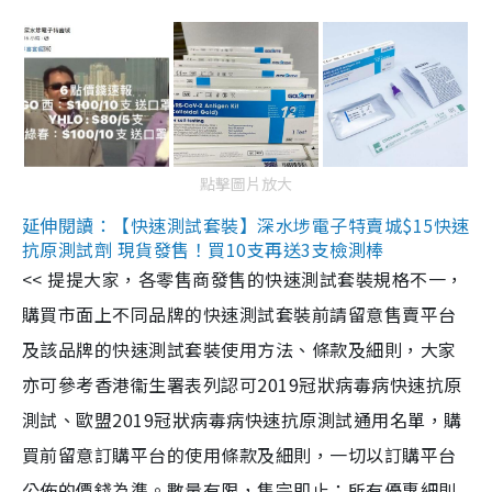
點擊圖片放大
延伸閱讀：【快速測試套裝】深水埗電子特賣城$15快速
抗原測試劑 現貨發售！買10支再送3支檢測棒
<< 提提大家，各零售商發售的快速測試套裝規格不一，
購買市面上不同品牌的快速測試套裝前請留意售賣平台
及該品牌的快速測試套裝使用方法、條款及細則，大家
亦可參考香港衞生署表列認可2019冠狀病毒病快速抗原
測試、歐盟2019冠狀病毒病快速抗原測試通用名單，購
買前留意訂購平台的使用條款及細則，一切以訂購平台
公佈的價錢為準。數量有限，售完即止；所有優惠細則