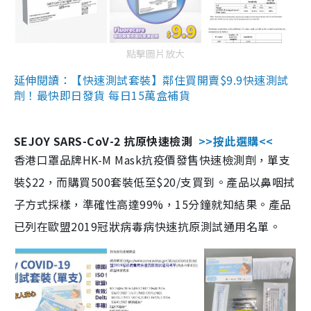
點擊圖片放大
延伸閱讀：【快速測試套裝】鄰住買開賣$9.9快速測試
劑！最快即日發貨 每日15萬盒補貨
SEJOY SARS-CoV-2 抗原快速檢測
>>按此選購<<
香港口罩品牌HK-M Mask抗疫價發售快速檢測劑，單支
裝$22，而購買500套裝低至$20/支買到。產品以鼻咽拭
子方式採樣，準確性高達99%，15分鐘就知結果。產品
已列在歐盟2019冠狀病毒病快速抗原測試通用名單。