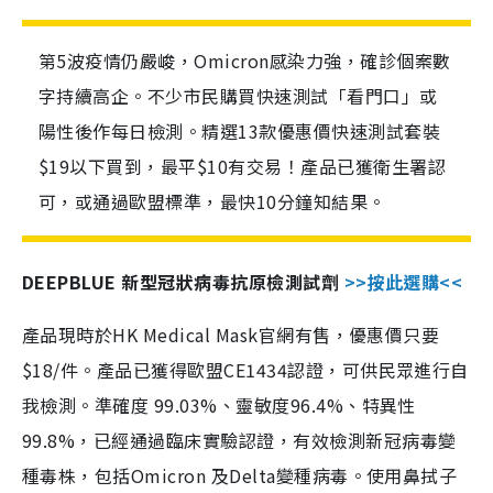
第5波疫情仍嚴峻，Omicron感染力強，確診個案數
字持續高企。不少市民購買快速測試「看門口」或
陽性後作每日檢測。精選13款優惠價快速測試套裝
$19以下買到，最平$10有交易！產品已獲衛生署認
可，或通過歐盟標準，最快10分鐘知結果。
DEEPBLUE 新型冠狀病毒抗原檢測試劑
>>按此選購<<
產品現時於HK Medical Mask官網有售，優惠價只要
$18/件。產品已獲得歐盟CE1434認證，可供民眾進行自
我檢測。準確度 99.03%、靈敏度96.4%、特異性
99.8%，已經通過臨床實驗認證，有效檢測新冠病毒變
種毒株，包括Omicron 及Delta變種病毒。使用鼻拭子