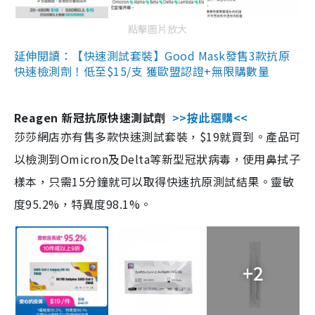
點擊圖片放大
延伸閱讀：【快速測試套裝】Good Mask發售3款抗原
快速檢測劑！低至$15/支 獲歐盟認證+無限購數量
Reagen 新冠抗原快速測試劑
>>按此選購<<
莎莎網店亦有售多款快速測試套裝，$19就買到。產品可
以檢測到Omicron及Delta等新型冠狀病毒，使用鼻拭子
樣本，只需15分鐘就可以取得快速抗原測試結果。靈敏
度95.2%，特異度98.1%。
+2