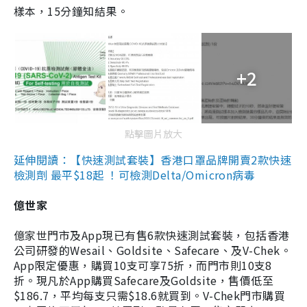
樣本，15分鐘知結果。
+2
點擊圖片放大
延伸閱讀：【快速測試套裝】香港口罩品牌開賣2款快速
檢測劑 最平$18起 ！可檢測Delta/Omicron病毒
億世家
億家世門市及App現已有售6款快速測試套裝，包括香港
公司研發的Wesail、Goldsite、Safecare、及V-Chek。
App限定優惠，購買10支可享75折，而門市則10支8
折。現凡於App購買Safecare及Goldsite，售價低至
$186.7，平均每支只需$18.6就買到。V-Chek門市購買