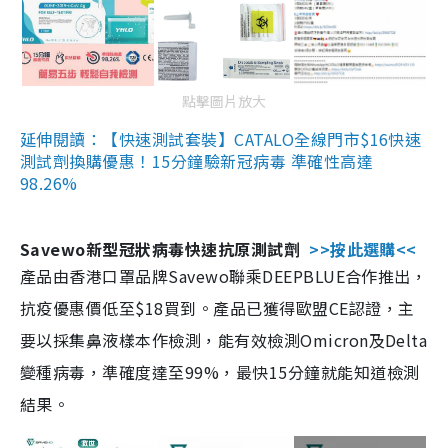
點擊圖片放大
延伸閱讀：【快速測試套裝】CATALO全線門市$16快速
測試劑換購優惠！15分鐘驗新冠病毒 準確性高達
98.26%
Savewo新型冠狀病毒快速抗原測試劑
>>按此選購<<
產品由香港口罩品牌Savewo聯乘DEEPBLUE合作推出，
抗疫優惠價低至$18買到。產品已獲得歐盟CE認證，主
要以採集鼻液樣本作檢測，能有效檢測Omicron及Delta
變種病毒，準確度達至99%，最快15分鐘就能知道檢測
結果。