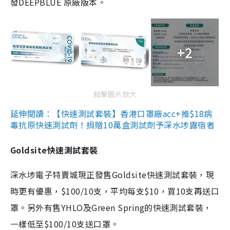
發DEEPBLUE 原廠版本。
+2
點擊圖片放大
延伸閱讀：【快速測試套裝】香港口罩廠acc+推$18病
毒抗原快速測試劑！捐贈10萬盒測試劑予深水埗露宿者
Goldsite快速測試套裝
深水埗電子特賣城現正發售Goldsite快速測試套裝，現
時更有優惠，$100/10支，平均每支$10，買10支再送口
罩。另外有售YHLO及Green Spring的快速測試套裝，
一樣低至$100/10支送口罩。