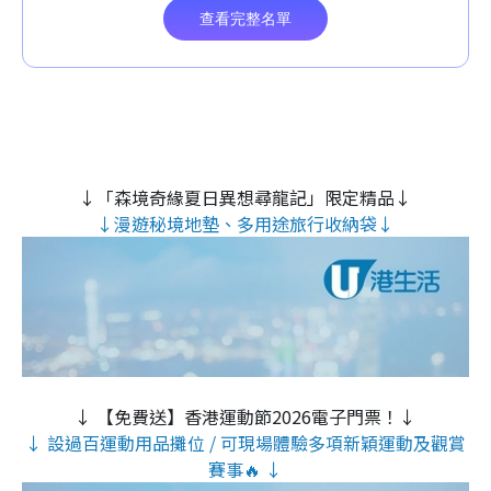
↓「森境奇緣夏日異想尋龍記」限定精品↓
↓漫遊秘境地墊、多用途旅行收納袋↓
↓ 【免費送】香港運動節2026電子門票！↓
↓ 設過百運動用品攤位 / 可現場體驗多項新穎運動及觀賞
賽事🔥 ↓