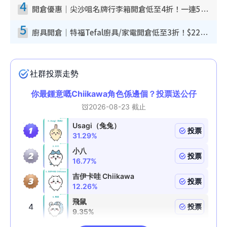
4
開倉優惠｜尖沙咀名牌行李箱開倉低至4折！一連5日 American Tourister/ace./Hallmark $200起！
5
廚具開倉｜特福Tefal廚具/家電開倉低至3折！$220起買平底鍋/炒鑊/湯煲！電飯煲/吸塵機/燙斗$418起