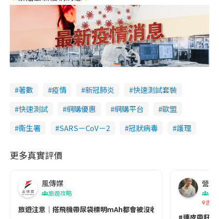
著數
疫情
新冠肺炎
快速測試套裝
快速測試
網購優惠
網購平台
歐盟
衞生署
SARS－CoV－2
冠狀病毒
護理
更多真實評價
風傳媒
營養教
旅遊攻略
生
香港
旅遊注意｜搭飛機帶尿袋標明mAh都會被沒收😱出發前切記檢查「1
#連皮帶籽都