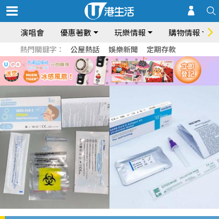
演唱會
優惠著數
玩樂情報
購物情報
熱門關鍵字：
公屋熱話
娛樂新聞
定期存款