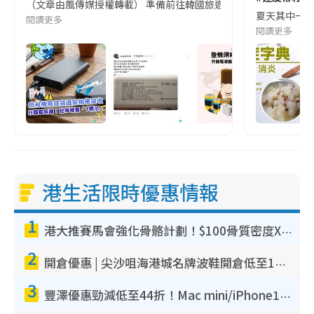
（文章由風傳媒授權轉載） 準備前往韓國旅遊的民眾，近期要特別留
夏天其中一種時
閱讀更多
閱讀更多
港生活限時優惠情報
1
港大推賽馬會強化骨骼計劃！$100骨質密度X光檢查 完成免費運動訓練送超市禮券！附參加資格
2
開倉優惠 | 尖沙咀海港城名牌波鞋開倉低至1折！On鞋$899起／Joy&Peace鞋履$98起
3
豐澤優惠勁減低至44折！Mac mini/iPhone17Pro大減價！廚房家電$220起