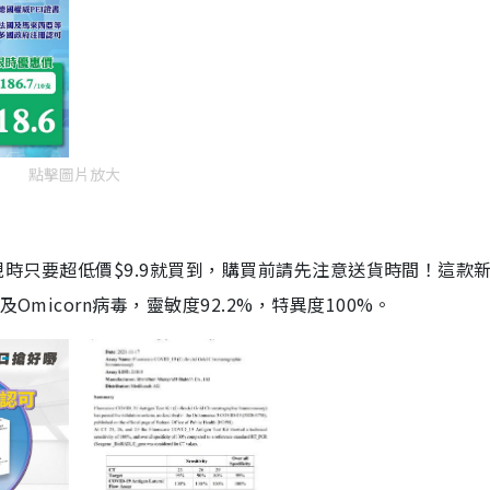
點擊圖片放大
劑，現時只要超低價$9.9就買到，購買前請先注意送貨時間！這款
Omicorn病毒，靈敏度92.2%，特異度100%。