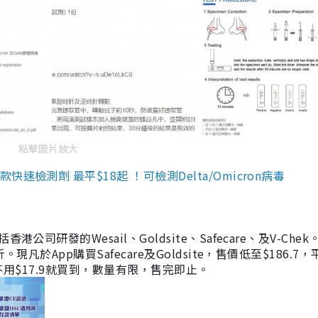
點擊圖片放大
檢測劑 最平$18起 ！可檢測Delta/Omicron病毒
研發的Wesail、Goldsite、Safecare、及V-Chek。
凡於App購買Safecare及Goldsite，售價低至$186.7
均不用$17.9就買到，數量有限，售完即止。