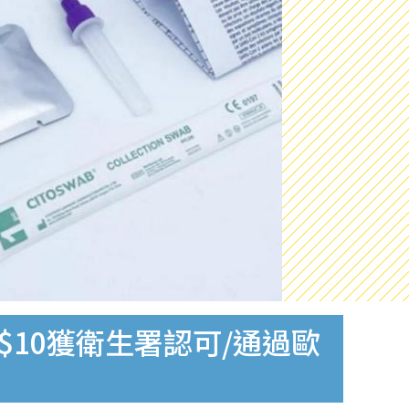
$10獲衛生署認可/通過歐