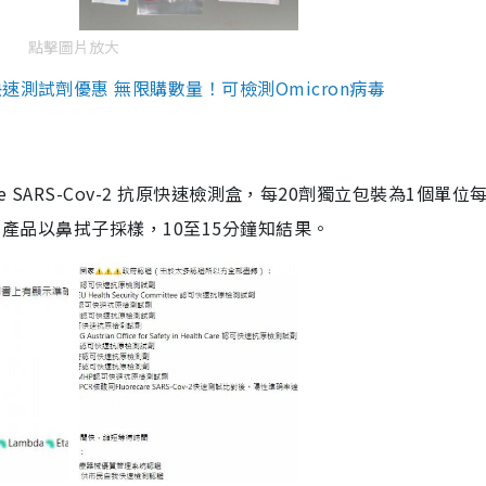
點擊圖片放大
測試劑優惠 無限購數量！可檢測Omicron病毒
are SARS-Cov-2 抗原快速檢測盒，每20劑獨立包裝為1個單位
5。產品以鼻拭子採樣，10至15分鐘知結果。