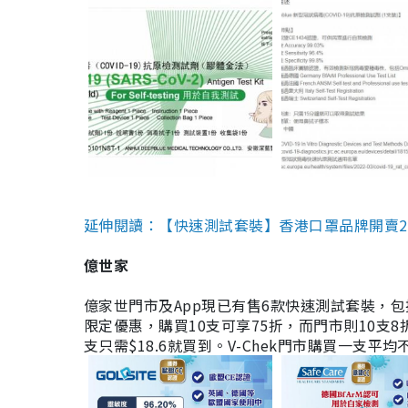
延伸閱讀：【快速測試套裝】香港口罩品牌開賣2款快速
億世家
億家世門市及App現已有售6款快速測試套裝，包括香港公司
限定優惠，購買10支可享75折，而門市則10支8折。現
支只需$18.6就買到。V-Chek門市購買一支平