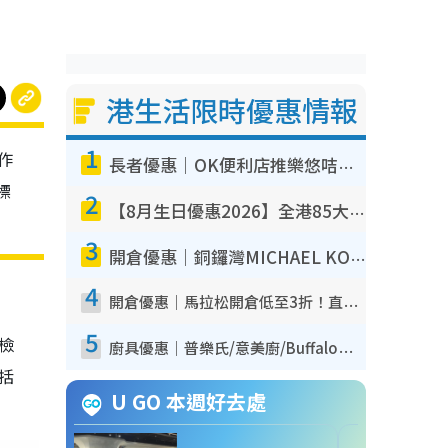
港生活限時優惠情報
1
作
長者優惠｜OK便利店推樂悠咭優惠！買麵包/牛奶/保健品拍卡即減
標
2
【8月生日優惠2026】全港85大食買玩著數攻略 自助餐/火鍋放題同行免費＋誠品/DONKI送現金券
3
開倉優惠｜銅鑼灣MICHAEL KORS開倉低至17折！直擊$500起買手袋/銀包/鞋款 必買經典Jet Set系列
4
開倉優惠｜馬拉松開倉低至3折！直擊$99起買adidas／New Balance／Puma鞋款 STANLEY保溫杯劈價至$119起
5
我檢
廚具優惠｜普樂氏/意美廚/Buffalo廚具低至3折！$89起買煎鍋／炒鑊／個人鍋 同場小家電激減至$99起
包括
U GO 本週好去處