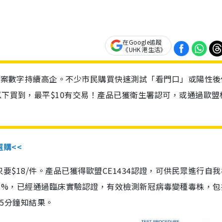
在Google追蹤
《UHK 港生活》
診個案數字持續高企。不少市民購買快速測試「看門口」或陽性後
以下買到，最平$10有交易！產品已獲衛生署認可，或通過歐盟
選購<<
惠價只要$18/件。產品已獲得歐盟CE1434認證，可供民眾進行自
性99.8%，已經通過臨床實驗認證，有效檢測新冠病毒變種毒株，
，15分鐘知結果。