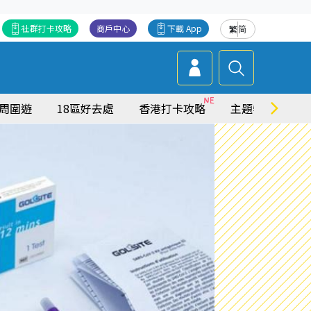
社群打卡攻略
商戶中心
下載 App
繁
简
周圍遊
18區好去處
香港打卡攻略
主題特集