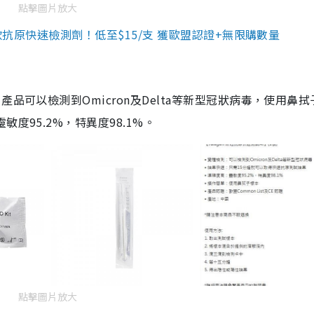
點擊圖片放大
3款抗原快速檢測劑！低至$15/支 獲歐盟認證+無限購數量
品可以檢測到Omicron及Delta等新型冠狀病毒，使用鼻拭
度95.2%，特異度98.1%。
點擊圖片放大