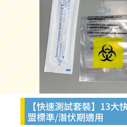
【快速測試套裝】13大快
盟標準/潛伏期適用