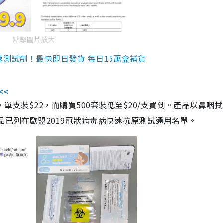
點擊圖片放大
速測試劑！最快即日發貨 每日15萬盒補貨
<<
，單支裝$22，而購買500套裝低至$20/支買到。產品以鼻咽
品已列在歐盟2019冠狀病毒病快速抗原測試通用名單。