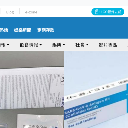
Blog
e-zone
U GO搵好去處
熱話
娛樂新聞
定期存款
情報
飲食情報
娛樂
社會
影片專區