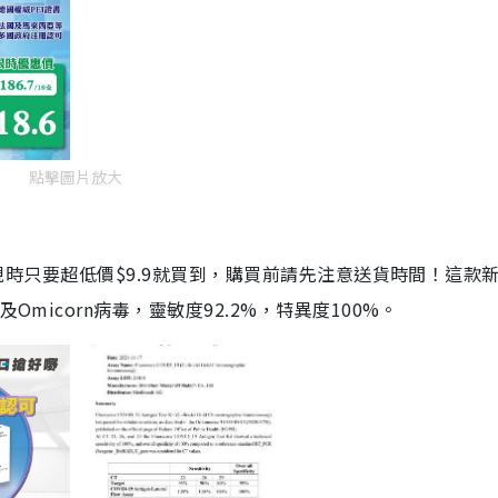
點擊圖片放大
劑，現時只要超低價$9.9就買到，購買前請先注意送貨時間！這款
Omicorn病毒，靈敏度92.2%，特異度100%。