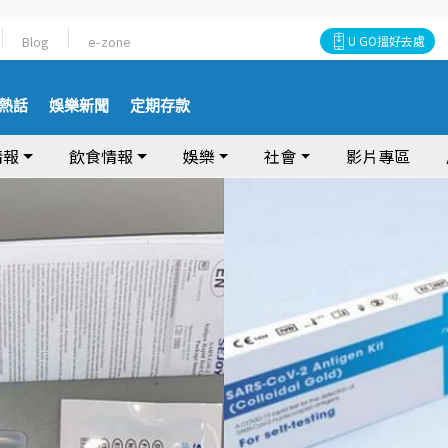
Blog
e-zone
U GO搵好去處
熱話
娛樂新聞
定期存款
情報
飲食情報
娛樂
社會
影片專區