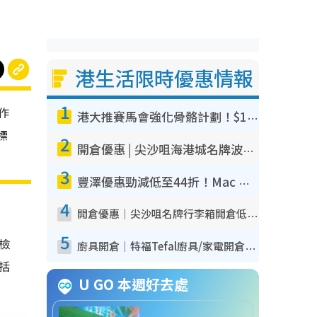
港生活限時優惠情報
1
作
港大推賽馬會強化骨骼計劃！$100骨質密度X光檢查 完成免費運動訓練送超市禮券！附參加資格
標
2
開倉優惠 | 尖沙咀海港城名牌波鞋開倉低至1折！On鞋$899起／Joy&Peace鞋履$98起
3
豐澤優惠勁減低至44折！Mac mini/iPhone17Pro大減價！廚房家電$220起
4
開倉優惠｜尖沙咀名牌行李箱開倉低至4折！一連5日 American Tourister/ace./Hallmark $200起！
5
我檢
廚具開倉｜特福Tefal廚具/家電開倉低至3折！$220起買平底鍋/炒鑊/湯煲！電飯煲/吸塵機/燙斗$418起
包括
U GO 本週好去處