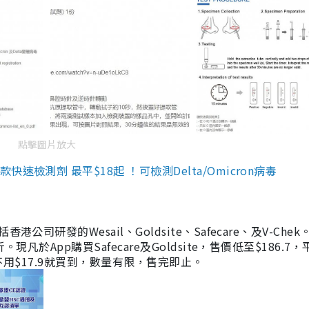
點擊圖片放大
檢測劑 最平$18起 ！可檢測Delta/Omicron病毒
研發的Wesail、Goldsite、Safecare、及V-Chek。
凡於App購買Safecare及Goldsite，售價低至$186.7
均不用$17.9就買到，數量有限，售完即止。