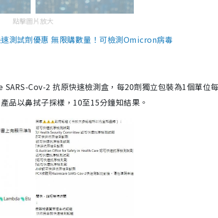
點擊圖片放大
測試劑優惠 無限購數量！可檢測Omicron病毒
are SARS-Cov-2 抗原快速檢測盒，每20劑獨立包裝為1個單位
5。產品以鼻拭子採樣，10至15分鐘知結果。