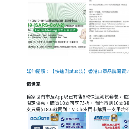
延伸閱讀：【快速測試套裝】香港口罩品牌開賣2款快速
億世家
億家世門市及App現已有售6款快速測試套裝，包括香港公司
限定優惠，購買10支可享75折，而門市則10支8折。現
支只需$18.6就買到。V-Chek門市購買一支平