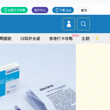
社群打卡攻略
商戶中心
下載 App
繁
简
周圍遊
18區好去處
香港打卡攻略
主題特集