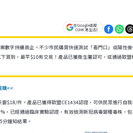
在Google追蹤
《UHK 港生活》
診個案數字持續高企。不少市民購買快速測試「看門口」或陽性後
以下買到，最平$10有交易！產品已獲衛生署認可，或通過歐盟
選購<<
惠價只要$18/件。產品已獲得歐盟CE1434認證，可供民眾進行自
性99.8%，已經通過臨床實驗認證，有效檢測新冠病毒變種毒株，
，15分鐘知結果。