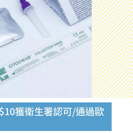
$10獲衛生署認可/通過歐