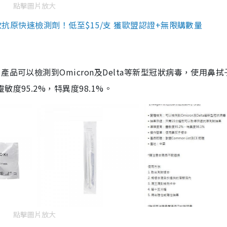
點擊圖片放大
3款抗原快速檢測劑！低至$15/支 獲歐盟認證+無限購數量
品可以檢測到Omicron及Delta等新型冠狀病毒，使用鼻拭
度95.2%，特異度98.1%。
點擊圖片放大