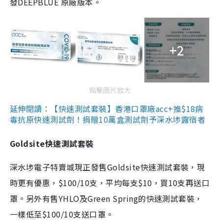
發DEEPBLUE 原廠版本。
+2
點擊圖片放大
延伸閱讀：【快速測試套裝】香港口罩廠acc+推$18病
毒抗原快速測試劑！捐贈10萬盒測試劑予深水埗露宿者
Goldsite快速測試套裝
深水埗電子特賣城現正發售Goldsite快速測試套裝，現
時更有優惠，$100/10支，平均每支$10，買10支再送口
罩。另外有售YHLO及Green Spring的快速測試套裝，
一樣低至$100/10支送口罩。