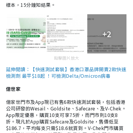
樣本，15分鐘知結果。
+2
點擊圖片放大
延伸閱讀：【快速測試套裝】香港口罩品牌開賣2款快速
檢測劑 最平$18起 ！可檢測Delta/Omicron病毒
億世家
億家世門市及App現已有售6款快速測試套裝，包括香港
公司研發的Wesail、Goldsite、Safecare、及V-Chek。
App限定優惠，購買10支可享75折，而門市則10支8
折。現凡於App購買Safecare及Goldsite，售價低至
$186.7，平均每支只需$18.6就買到。V-Chek門市購買