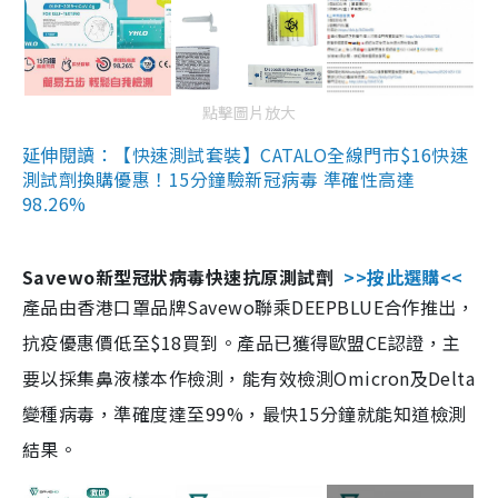
點擊圖片放大
延伸閱讀：【快速測試套裝】CATALO全線門市$16快速
測試劑換購優惠！15分鐘驗新冠病毒 準確性高達
98.26%
Savewo新型冠狀病毒快速抗原測試劑
>>按此選購<<
產品由香港口罩品牌Savewo聯乘DEEPBLUE合作推出，
抗疫優惠價低至$18買到。產品已獲得歐盟CE認證，主
要以採集鼻液樣本作檢測，能有效檢測Omicron及Delta
變種病毒，準確度達至99%，最快15分鐘就能知道檢測
結果。