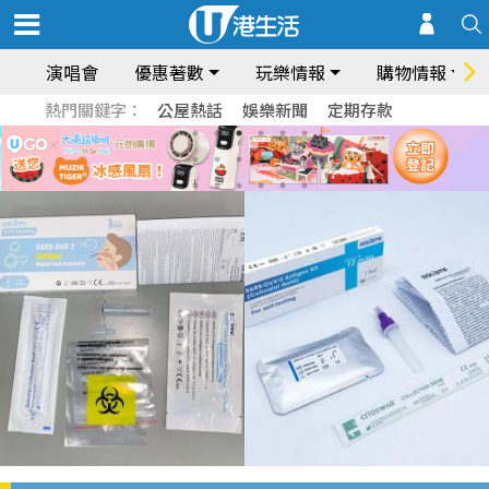
演唱會
優惠著數
玩樂情報
購物情報
熱門關鍵字：
公屋熱話
娛樂新聞
定期存款