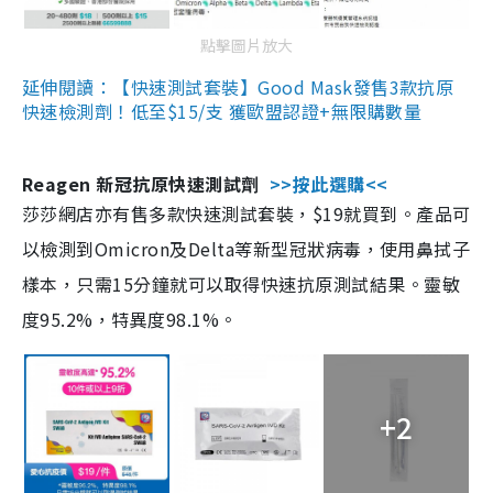
點擊圖片放大
延伸閱讀：【快速測試套裝】Good Mask發售3款抗原
快速檢測劑！低至$15/支 獲歐盟認證+無限購數量
Reagen 新冠抗原快速測試劑
>>按此選購<<
莎莎網店亦有售多款快速測試套裝，$19就買到。產品可
以檢測到Omicron及Delta等新型冠狀病毒，使用鼻拭子
樣本，只需15分鐘就可以取得快速抗原測試結果。靈敏
度95.2%，特異度98.1%。
+2