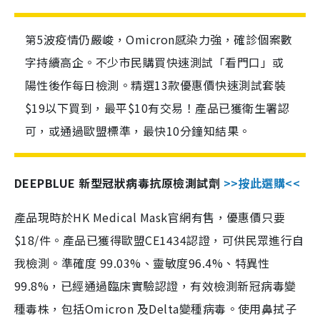
第5波疫情仍嚴峻，Omicron感染力強，確診個案數
字持續高企。不少市民購買快速測試「看門口」或
陽性後作每日檢測。精選13款優惠價快速測試套裝
$19以下買到，最平$10有交易！產品已獲衛生署認
可，或通過歐盟標準，最快10分鐘知結果。
DEEPBLUE 新型冠狀病毒抗原檢測試劑
>>按此選購<<
產品現時於HK Medical Mask官網有售，優惠價只要
$18/件。產品已獲得歐盟CE1434認證，可供民眾進行自
我檢測。準確度 99.03%、靈敏度96.4%、特異性
99.8%，已經通過臨床實驗認證，有效檢測新冠病毒變
種毒株，包括Omicron 及Delta變種病毒。使用鼻拭子