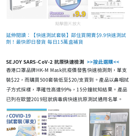
點擊圖片放大
延伸閱讀：【快速測試套裝】鄰住買開賣$9.9快速測試
劑！最快即日發貨 每日15萬盒補貨
SEJOY SARS-CoV-2 抗原快速檢測
>>按此選購<<
香港口罩品牌HK-M Mask抗疫價發售快速檢測劑，單支
裝$22，而購買500套裝低至$20/支買到。產品以鼻咽拭
子方式採樣，準確性高達99%，15分鐘就知結果。產品
已列在歐盟2019冠狀病毒病快速抗原測試通用名單。