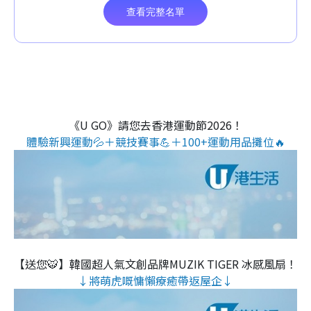
《U GO》請您去香港運動節2026！
體驗新興運動💦＋競技賽事💪＋100+運動用品攤位🔥
【送您🐯】韓國超人氣文創品牌MUZIK TIGER 冰感風扇！
↓將萌虎嘅慵懶療癒帶返屋企↓