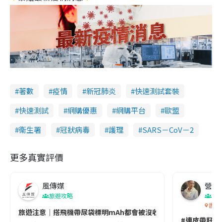
著數
疫情
新冠肺炎
快速測試套裝
快速測試
網購優惠
網購平台
歐盟
衞生署
冠狀病毒
護理
SARS－CoV－2
更多真實評價
風傳媒
營養教
旅遊攻略
生
香港
旅遊注意｜搭飛機帶尿袋標明mAh都會被沒收😱出發前切記檢查「1
#連皮帶籽都