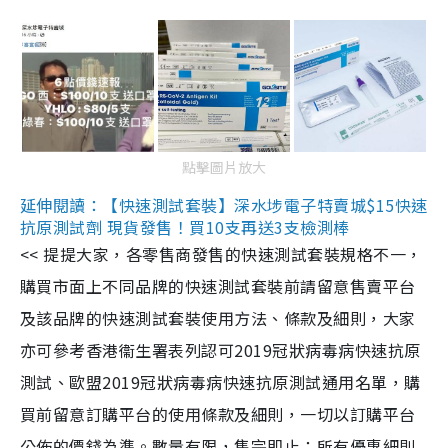
點擊圖片放大
延伸閱讀：【快速測試套裝】深水埗電子特賣城$15快速
抗原測試劑 現貨發售！買10支再送3支檢測棒
<< 提提大家，各零售商發售的快速測試套裝規格不一，
購買市面上不同品牌的快速測試套裝前請留意售賣平台
及該品牌的快速測試套裝使用方法、條款及細則，大家
亦可參考香港衞生署表列認可2019冠狀病毒病快速抗原
測試、歐盟2019冠狀病毒病快速抗原測試通用名單，購
買前留意訂購平台的使用條款及細則，一切以訂購平台
公佈的價錢為準。數量有限，售完即止；所有優惠細則