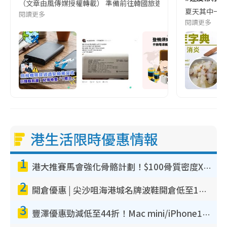
（文章由風傳媒授權轉載） 準備前往韓國旅遊的民眾，近期要特別留
夏天其中一種時
閱讀更多
閱讀更多
港生活限時優惠情報
1
港大推賽馬會強化骨骼計劃！$100骨質密度X光檢查 完成免費運動訓練送超市禮券！附參加資格
2
開倉優惠 | 尖沙咀海港城名牌波鞋開倉低至1折！On鞋$899起／Joy&Peace鞋履$98起
3
豐澤優惠勁減低至44折！Mac mini/iPhone17Pro大減價！廚房家電$220起