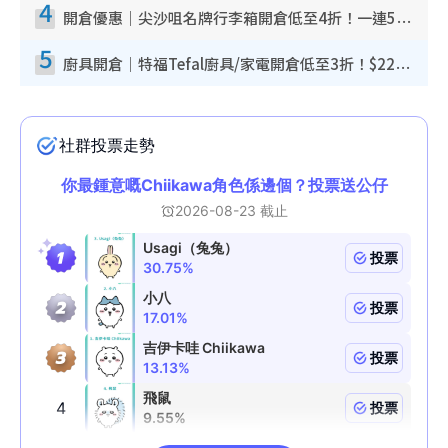
4
開倉優惠｜尖沙咀名牌行李箱開倉低至4折！一連5日 American Tourister/ace./Hallmark $200起！
5
廚具開倉｜特福Tefal廚具/家電開倉低至3折！$220起買平底鍋/炒鑊/湯煲！電飯煲/吸塵機/燙斗$418起