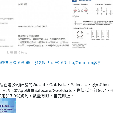
點擊圖片放大
檢測劑 最平$18起 ！可檢測Delta/Omicron病毒
研發的Wesail、Goldsite、Safecare、及V-Chek。
凡於App購買Safecare及Goldsite，售價低至$186.7
均不用$17.9就買到，數量有限，售完即止。