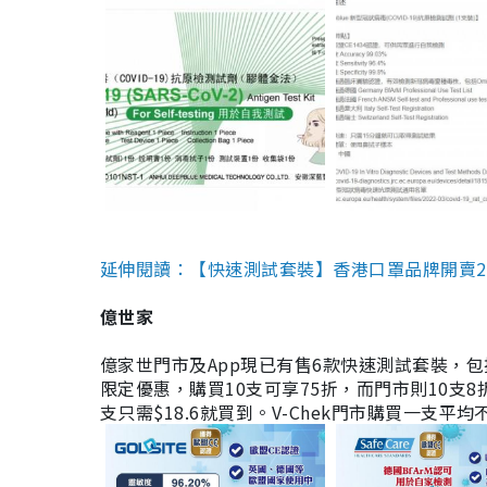
延伸閱讀：【快速測試套裝】香港口罩品牌開賣2款快速
億世家
億家世門市及App現已有售6款快速測試套裝，包括香港公司
限定優惠，購買10支可享75折，而門市則10支8折。現
支只需$18.6就買到。V-Chek門市購買一支平