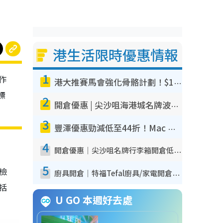
港生活限時優惠情報
1
作
港大推賽馬會強化骨骼計劃！$100骨質密度X光檢查 完成免費運動訓練送超市禮券！附參加資格
標
2
開倉優惠 | 尖沙咀海港城名牌波鞋開倉低至1折！On鞋$899起／Joy&Peace鞋履$98起
3
豐澤優惠勁減低至44折！Mac mini/iPhone17Pro大減價！廚房家電$220起
4
開倉優惠｜尖沙咀名牌行李箱開倉低至4折！一連5日 American Tourister/ace./Hallmark $200起！
5
我檢
廚具開倉｜特福Tefal廚具/家電開倉低至3折！$220起買平底鍋/炒鑊/湯煲！電飯煲/吸塵機/燙斗$418起
包括
U GO 本週好去處