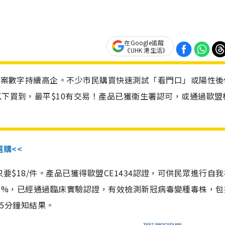
在Google追蹤
《UHK 港生活》
診個案數字持續高企。不少市民購買快速測試「看門口」或陽性後
以下買到，最平$10有交易！產品已獲衛生署認可，或通過歐盟
選購<<
惠價只要$18/件。產品已獲得歐盟CE1434認證，可供民眾進行自
性99.8%，已經通過臨床實驗認證，有效檢測新冠病毒變種毒株，
，15分鐘知結果。