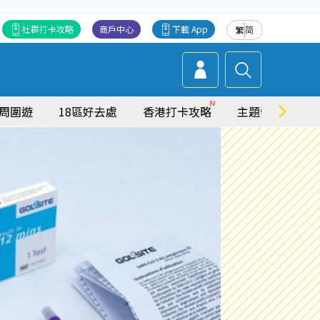
社群打卡攻略
商戶中心
下載 App
繁
简
周圍遊
18區好去處
香港打卡攻略
主題特集