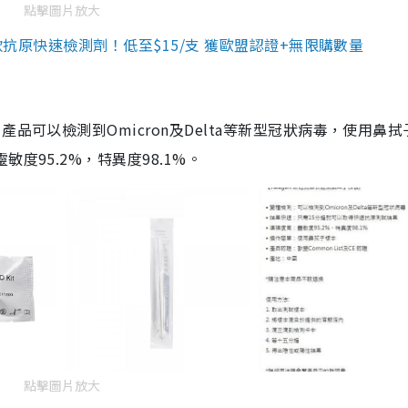
點擊圖片放大
3款抗原快速檢測劑！低至$15/支 獲歐盟認證+無限購數量
品可以檢測到Omicron及Delta等新型冠狀病毒，使用鼻拭
度95.2%，特異度98.1%。
點擊圖片放大