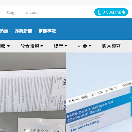
Blog
e-zone
U GO搵好去處
熱話
娛樂新聞
定期存款
情報
飲食情報
娛樂
社會
影片專區