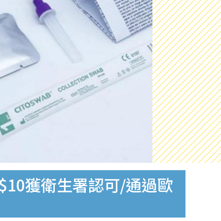
$10獲衛生署認可/通過歐