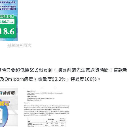
點擊圖片放大
劑，現時只要超低價$9.9就買到，購買前請先注意送貨時間！這款
Omicorn病毒，靈敏度92.2%，特異度100%。