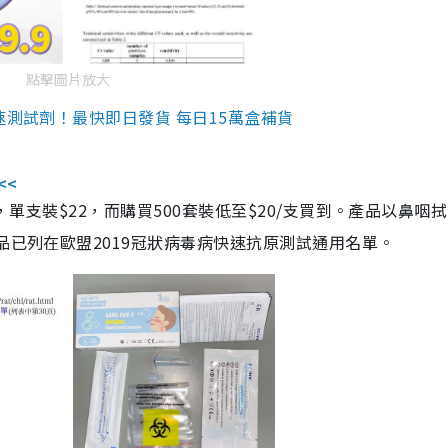
點擊圖片放大
速測試劑！最快即日發貨 每日15萬盒補貨
<<
，單支裝$22，而購買500套裝低至$20/支買到。產品以鼻咽
品已列在歐盟2019冠狀病毒病快速抗原測試通用名單。