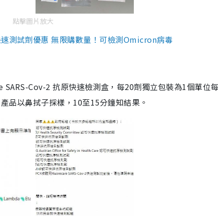
點擊圖片放大
測試劑優惠 無限購數量！可檢測Omicron病毒
are SARS-Cov-2 抗原快速檢測盒，每20劑獨立包裝為1個單位
5。產品以鼻拭子採樣，10至15分鐘知結果。