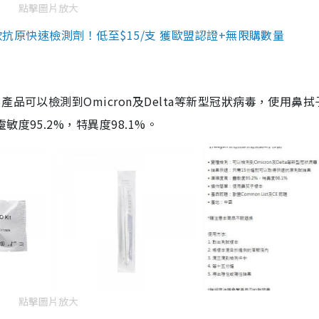
點擊圖片放大
3款抗原快速檢測劑！低至$15/支 獲歐盟認證+無限購數量
品可以檢測到Omicron及Delta等新型冠狀病毒，使用鼻拭
度95.2%，特異度98.1%。
點擊圖片放大