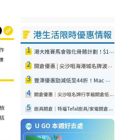
港生活限時優惠情報
1
作
港大推賽馬會強化骨骼計劃！$100骨質密度X光檢查 完成免費運動訓練送超市禮券！附參加資格
標
2
開倉優惠 | 尖沙咀海港城名牌波鞋開倉低至1折！On鞋$899起／Joy&Peace鞋履$98起
3
豐澤優惠勁減低至44折！Mac mini/iPhone17Pro大減價！廚房家電$220起
4
開倉優惠｜尖沙咀名牌行李箱開倉低至4折！一連5日 American Tourister/ace./Hallmark $200起！
5
我檢
廚具開倉｜特福Tefal廚具/家電開倉低至3折！$220起買平底鍋/炒鑊/湯煲！電飯煲/吸塵機/燙斗$418起
包括
U GO 本週好去處