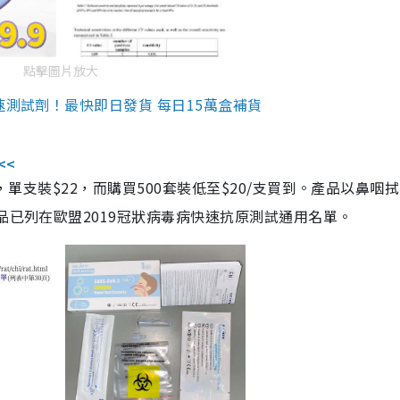
點擊圖片放大
速測試劑！最快即日發貨 每日15萬盒補貨
<<
，單支裝$22，而購買500套裝低至$20/支買到。產品以鼻咽
品已列在歐盟2019冠狀病毒病快速抗原測試通用名單。