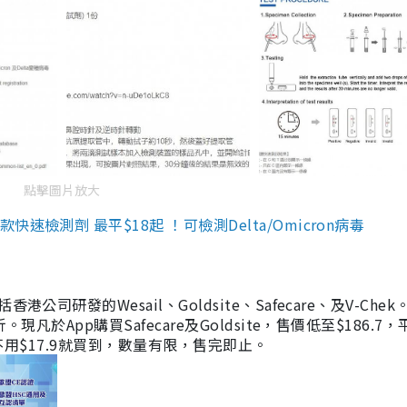
點擊圖片放大
檢測劑 最平$18起 ！可檢測Delta/Omicron病毒
研發的Wesail、Goldsite、Safecare、及V-Chek。
凡於App購買Safecare及Goldsite，售價低至$186.7
均不用$17.9就買到，數量有限，售完即止。