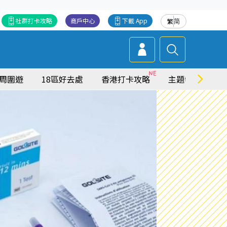
社群打卡攻略
商戶中心
下載 App
繁
简
周圍遊
18區好去處
香港打卡攻略
主題特集