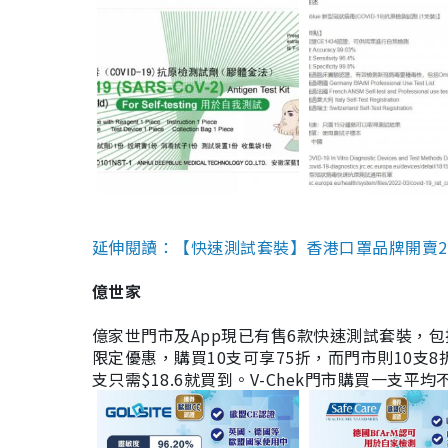
延伸閱讀：【快速測試套裝】香港口罩品牌開賣2款快速
億世家
億家世門市及App現已有售6款快速測試套裝，包括香港公司
限定優惠，購買10支可享75折，而門市則10支8折。現
支只需$18.6就買到。V-Chek門市購買一支平