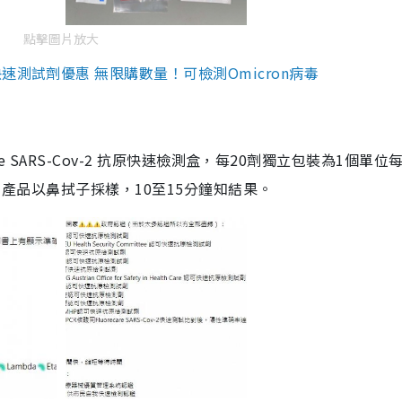
點擊圖片放大
測試劑優惠 無限購數量！可檢測Omicron病毒
are SARS-Cov-2 抗原快速檢測盒，每20劑獨立包裝為1個單位
5。產品以鼻拭子採樣，10至15分鐘知結果。