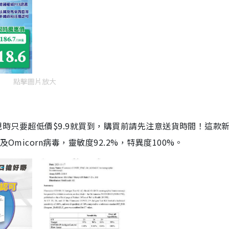
點擊圖片放大
劑，現時只要超低價$9.9就買到，購買前請先注意送貨時間！這款
Omicorn病毒，靈敏度92.2%，特異度100%。