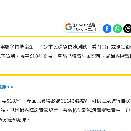
在Google追蹤
《UHK 港生活》
診個案數字持續高企。不少市民購買快速測試「看門口」或陽性後
以下買到，最平$10有交易！產品已獲衛生署認可，或通過歐盟
選購<<
惠價只要$18/件。產品已獲得歐盟CE1434認證，可供民眾進行自
性99.8%，已經通過臨床實驗認證，有效檢測新冠病毒變種毒株，
，15分鐘知結果。