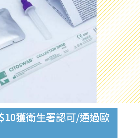
$10獲衛生署認可/通過歐