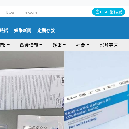
Blog
e-zone
U GO搵好去處
熱話
娛樂新聞
定期存款
情報
飲食情報
娛樂
社會
影片專區