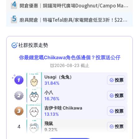
4
開倉優惠｜銅鑼灣時代廣場Doughnut/Campo Marzio開倉低至1折！背囊、書包、手袋劈價$200起
5
廚具開倉｜特福Tefal廚具/家電開倉低至3折！$220起買平底鍋/炒鑊/湯煲！電飯煲/吸塵機/燙斗$418起