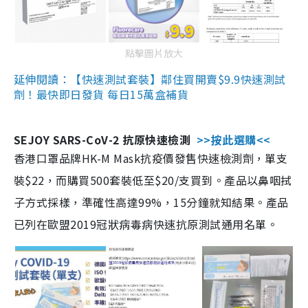
點擊圖片放大
延伸閱讀：【快速測試套裝】鄰住買開賣$9.9快速測試
劑！最快即日發貨 每日15萬盒補貨
SEJOY SARS-CoV-2 抗原快速檢測
>>按此選購<<
香港口罩品牌HK-M Mask抗疫價發售快速檢測劑，單支
裝$22，而購買500套裝低至$20/支買到。產品以鼻咽拭
子方式採樣，準確性高達99%，15分鐘就知結果。產品
已列在歐盟2019冠狀病毒病快速抗原測試通用名單。