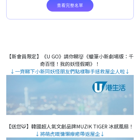
【新會員限定】《U GO》請你睇👹《蠟筆小新劇場版：千
奇百怪！我的妖怪假期》！
↓一齊睇下小新同妖怪朋友們點樣聯手拯救屋企人啦↓
【送您🐯】韓國超人氣文創品牌MUZIK TIGER 冰感風扇！
↓將萌虎嘅慵懶療癒帶返屋企↓