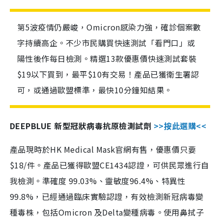
第5波疫情仍嚴峻，Omicron感染力強，確診個案數
字持續高企。不少市民購買快速測試「看門口」或
陽性後作每日檢測。精選13款優惠價快速測試套裝
$19以下買到，最平$10有交易！產品已獲衛生署認
可，或通過歐盟標準，最快10分鐘知結果。
DEEPBLUE 新型冠狀病毒抗原檢測試劑
>>按此選購<<
產品現時於HK Medical Mask官網有售，優惠價只要
$18/件。產品已獲得歐盟CE1434認證，可供民眾進行自
我檢測。準確度 99.03%、靈敏度96.4%、特異性
99.8%，已經通過臨床實驗認證，有效檢測新冠病毒變
種毒株，包括Omicron 及Delta變種病毒。使用鼻拭子