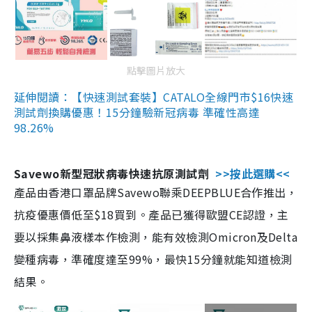
點擊圖片放大
延伸閱讀：【快速測試套裝】CATALO全線門市$16快速
測試劑換購優惠！15分鐘驗新冠病毒 準確性高達
98.26%
Savewo新型冠狀病毒快速抗原測試劑
>>按此選購<<
產品由香港口罩品牌Savewo聯乘DEEPBLUE合作推出，
抗疫優惠價低至$18買到。產品已獲得歐盟CE認證，主
要以採集鼻液樣本作檢測，能有效檢測Omicron及Delta
變種病毒，準確度達至99%，最快15分鐘就能知道檢測
結果。