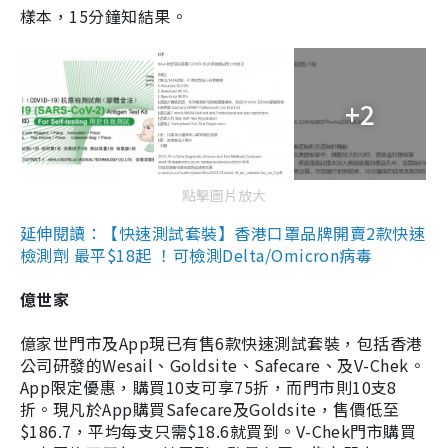
樣本，15分鐘知結果。
+2
點擊圖片放大
延伸閱讀：【快速測試套裝】香港口罩品牌開賣2款快速
檢測劑 最平$18起 ！可檢測Delta/Omicron病毒
億世家
億家世門市及App現已有售6款快速測試套裝，包括香港
公司研發的Wesail、Goldsite、Safecare、及V-Chek。
App限定優惠，購買10支可享75折，而門市則10支8
折。現凡於App購買Safecare及Goldsite，售價低至
$186.7，平均每支只需$18.6就買到。V-Chek門市購買