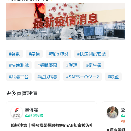
著數
疫情
新冠肺炎
快速測試套裝
快速測試
網購優惠
護理
衞生署
網購平台
冠狀病毒
SARS－CoV－2
歐盟
更多真實評價
風傳媒
營養教
旅遊攻略
生
香港
旅遊注意｜搭飛機帶尿袋標明mAh都會被沒收😱出發前切記檢查「1
#連皮帶籽都