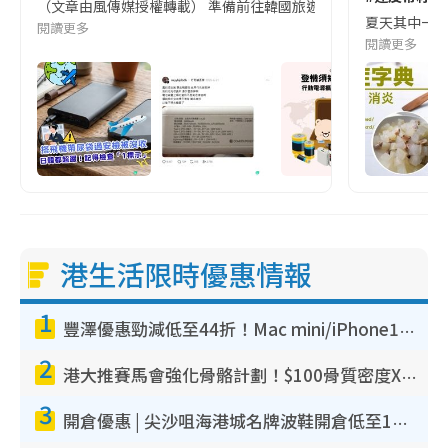
（文章由風傳媒授權轉載） 準備前往韓國旅遊的民眾，近期要特別留
夏天其中一種時
閱讀更多
閱讀更多
港生活限時優惠情報
1
豐澤優惠勁減低至44折！Mac mini/iPhone17Pro大減價！廚房家電$220起
2
港大推賽馬會強化骨骼計劃！$100骨質密度X光檢查 完成免費運動訓練送超市禮券！附參加資格
3
開倉優惠 | 尖沙咀海港城名牌波鞋開倉低至1折！On鞋$899起／Joy&Peace鞋履$98起