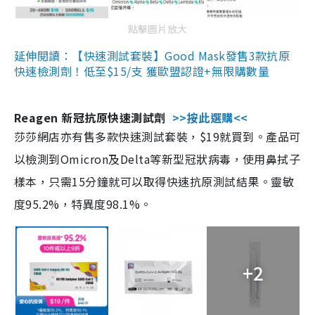
點擊圖片放大
延伸閱讀：【快速測試套裝】Good Mask發售3款抗原
快速檢測劑！低至$15/支 獲歐盟認證+無限購數量
Reagen 新冠抗原快速測試劑
>>按此選購<<
莎莎網店亦有售多款快速測試套裝，$19就買到。產品可
以檢測到Omicron及Delta等新型冠狀病毒，使用鼻拭子
樣本，只需15分鐘就可以取得快速抗原測試結果。靈敏
度95.2%，特異度98.1%。
+2