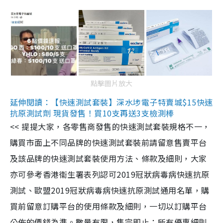
點擊圖片放大
延伸閱讀：【快速測試套裝】深水埗電子特賣城$15快速
抗原測試劑 現貨發售！買10支再送3支檢測棒
<< 提提大家，各零售商發售的快速測試套裝規格不一，
購買市面上不同品牌的快速測試套裝前請留意售賣平台
及該品牌的快速測試套裝使用方法、條款及細則，大家
亦可參考香港衞生署表列認可2019冠狀病毒病快速抗原
測試、歐盟2019冠狀病毒病快速抗原測試通用名單，購
買前留意訂購平台的使用條款及細則，一切以訂購平台
公佈的價錢為準。數量有限，售完即止；所有優惠細則