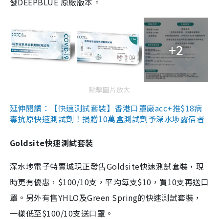
發DEEPBLUE 原廠版本。
+2
點擊圖片放大
延伸閱讀：【快速測試套裝】香港口罩廠acc+推$18病
毒抗原快速測試劑！捐贈10萬盒測試劑予深水埗露宿者
Goldsite快速測試套裝
深水埗電子特賣城現正發售Goldsite快速測試套裝，現
時更有優惠，$100/10支，平均每支$10，買10支再送口
罩。另外有售YHLO及Green Spring的快速測試套裝，
一樣低至$100/10支送口罩。