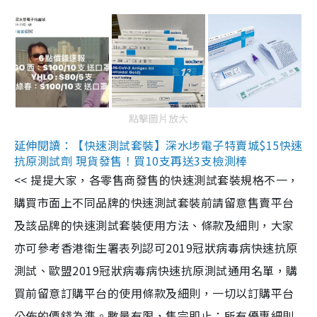
點擊圖片放大
延伸閱讀：【快速測試套裝】深水埗電子特賣城$15快速
抗原測試劑 現貨發售！買10支再送3支檢測棒
<< 提提大家，各零售商發售的快速測試套裝規格不一，
購買市面上不同品牌的快速測試套裝前請留意售賣平台
及該品牌的快速測試套裝使用方法、條款及細則，大家
亦可參考香港衞生署表列認可2019冠狀病毒病快速抗原
測試、歐盟2019冠狀病毒病快速抗原測試通用名單，購
買前留意訂購平台的使用條款及細則，一切以訂購平台
公佈的價錢為準。數量有限，售完即止；所有優惠細則