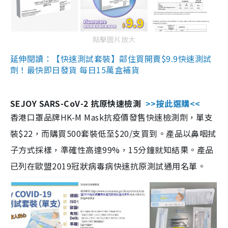
點擊圖片放大
延伸閱讀：【快速測試套裝】鄰住買開賣$9.9快速測試
劑！最快即日發貨 每日15萬盒補貨
SEJOY SARS-CoV-2 抗原快速檢測
>>按此選購<<
香港口罩品牌HK-M Mask抗疫價發售快速檢測劑，單支
裝$22，而購買500套裝低至$20/支買到。產品以鼻咽拭
子方式採樣，準確性高達99%，15分鐘就知結果。產品
已列在歐盟2019冠狀病毒病快速抗原測試通用名單。