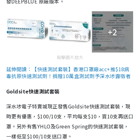
發DEEPBLUE 原廠版本。
+2
點擊圖片放大
延伸閱讀：【快速測試套裝】香港口罩廠acc+推$18病
毒抗原快速測試劑！捐贈10萬盒測試劑予深水埗露宿者
Goldsite快速測試套裝
深水埗電子特賣城現正發售Goldsite快速測試套裝，現
時更有優惠，$100/10支，平均每支$10，買10支再送口
罩。另外有售YHLO及Green Spring的快速測試套裝，
一樣低至$100/10支送口罩。