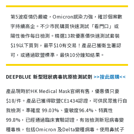
第5波疫情仍嚴峻，Omicron感染力強，確診個案數
字持續高企。不少市民購買快速測試「看門口」或
陽性後作每日檢測。精選13款優惠價快速測試套裝
$19以下買到，最平$10有交易！產品已獲衛生署認
可，或通過歐盟標準，最快10分鐘知結果。
DEEPBLUE 新型冠狀病毒抗原檢測試劑
>>按此選購<<
產品現時於HK Medical Mask官網有售，優惠價只要
$18/件。產品已獲得歐盟CE1434認證，可供民眾進行自
我檢測。準確度 99.03%、靈敏度96.4%、特異性
99.8%，已經通過臨床實驗認證，有效檢測新冠病毒變
種毒株，包括Omicron 及Delta變種病毒。使用鼻拭子