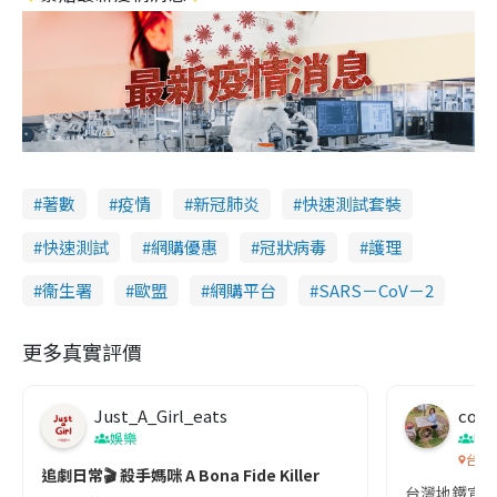
著數
疫情
新冠肺炎
快速測試套裝
快速測試
網購優惠
冠狀病毒
護理
衞生署
歐盟
網購平台
SARS－CoV－2
更多真實評價
Just_A_Girl_eats
co c
娛樂
吹
台灣
追劇日常🎬 殺手媽咪 A Bona Fide Killer
台灣地鐵宣