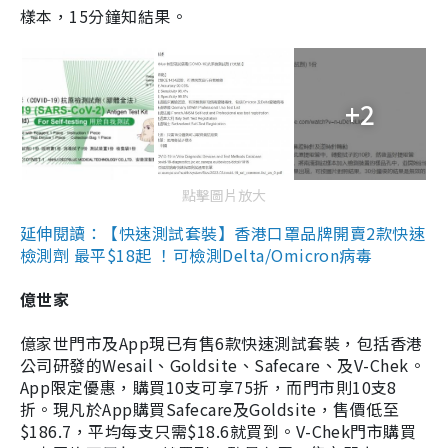
樣本，15分鐘知結果。
+2
點擊圖片放大
延伸閱讀：【快速測試套裝】香港口罩品牌開賣2款快速
檢測劑 最平$18起 ！可檢測Delta/Omicron病毒
億世家
億家世門市及App現已有售6款快速測試套裝，包括香港
公司研發的Wesail、Goldsite、Safecare、及V-Chek。
App限定優惠，購買10支可享75折，而門市則10支8
折。現凡於App購買Safecare及Goldsite，售價低至
$186.7，平均每支只需$18.6就買到。V-Chek門市購買