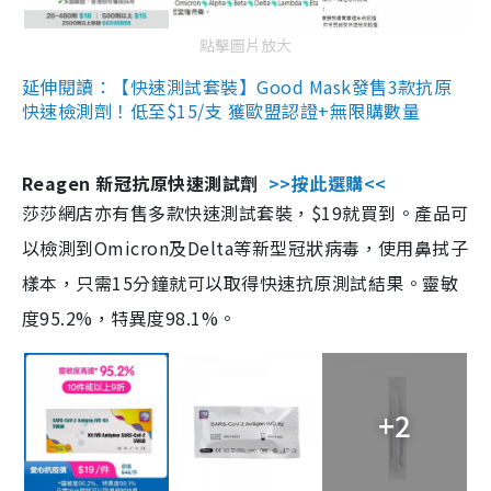
點擊圖片放大
延伸閱讀：【快速測試套裝】Good Mask發售3款抗原
快速檢測劑！低至$15/支 獲歐盟認證+無限購數量
Reagen 新冠抗原快速測試劑
>>按此選購<<
莎莎網店亦有售多款快速測試套裝，$19就買到。產品可
以檢測到Omicron及Delta等新型冠狀病毒，使用鼻拭子
樣本，只需15分鐘就可以取得快速抗原測試結果。靈敏
度95.2%，特異度98.1%。
+2