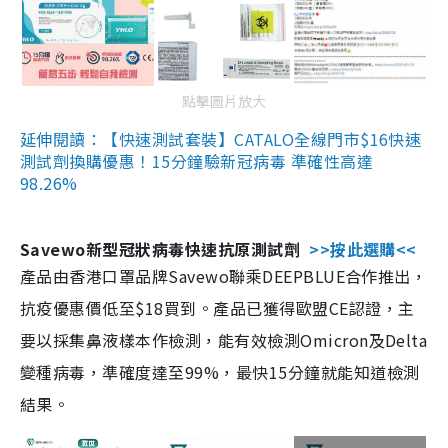
點擊圖片放大
延伸閱讀：【快速測試套裝】CATALO全線門市$16快速
測試劑換購優惠！15分鐘驗新冠病毒 準確性高達
98.26%
Savewo新型冠狀病毒快速抗原測試劑
>>按此選購<<
產品由香港口罩品牌Savewo聯乘DEEPBLUE合作推出，
抗疫優惠價低至$18買到。產品已獲得歐盟CE認證，主
要以採集鼻液樣本作檢測，能有效檢測Omicron及Delta
變種病毒，準確度達至99%，最快15分鐘就能知道檢測
結果。