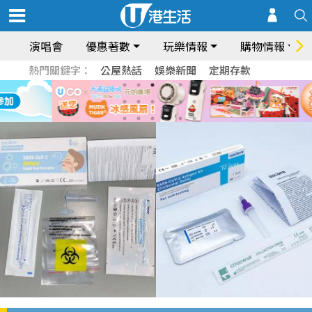
演唱會
優惠著數
玩樂情報
購物情報
熱門關鍵字：
公屋熱話
娛樂新聞
定期存款