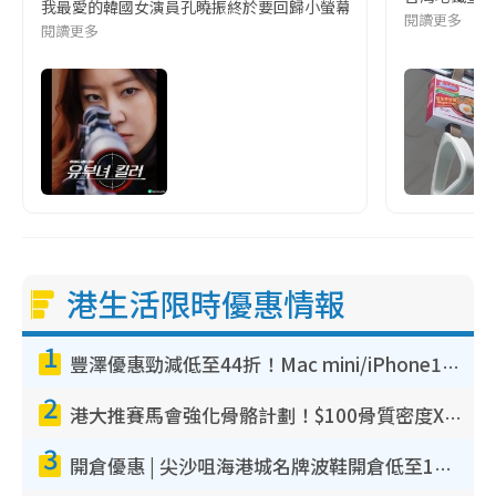
我最愛的韓國女演員孔曉振終於要回歸小螢幕啦!這次的劇本改編自同名
閱讀更多
閱讀更多
港生活限時優惠情報
1
豐澤優惠勁減低至44折！Mac mini/iPhone17Pro大減價！廚房家電$220起
2
港大推賽馬會強化骨骼計劃！$100骨質密度X光檢查 完成免費運動訓練送超市禮券！附參加資格
3
開倉優惠 | 尖沙咀海港城名牌波鞋開倉低至1折！On鞋$899起／Joy&Peace鞋履$98起