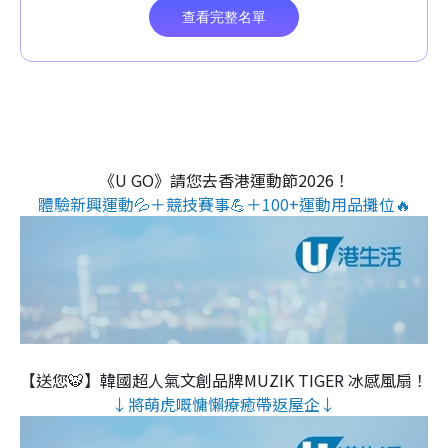
《U GO》請您去香港運動節2026！
體驗新興運動💦＋競技賽事💪＋100+運動用品攤位🔥
【送您🐯】韓國超人氣文創品牌MUZIK TIGER 冰感風扇！
↓將萌虎嘅慵懶療癒帶返屋企↓