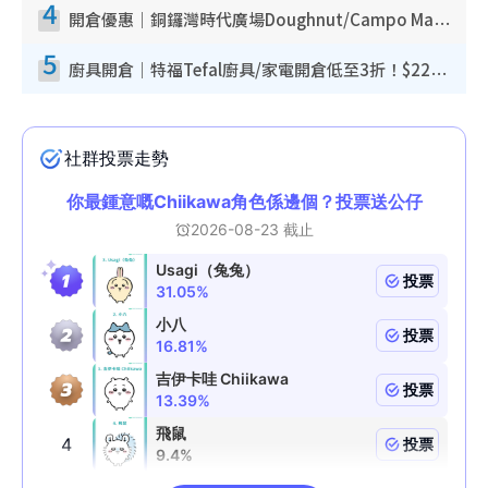
4
開倉優惠｜銅鑼灣時代廣場Doughnut/Campo Marzio開倉低至1折！背囊、書包、手袋劈價$200起
5
廚具開倉｜特福Tefal廚具/家電開倉低至3折！$220起買平底鍋/炒鑊/湯煲！電飯煲/吸塵機/燙斗$418起