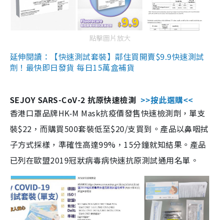
點擊圖片放大
延伸閱讀：【快速測試套裝】鄰住買開賣$9.9快速測試
劑！最快即日發貨 每日15萬盒補貨
SEJOY SARS-CoV-2 抗原快速檢測
>>按此選購<<
香港口罩品牌HK-M Mask抗疫價發售快速檢測劑，單支
裝$22，而購買500套裝低至$20/支買到。產品以鼻咽拭
子方式採樣，準確性高達99%，15分鐘就知結果。產品
已列在歐盟2019冠狀病毒病快速抗原測試通用名單。