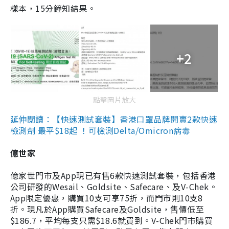
樣本，15分鐘知結果。
+2
點擊圖片放大
延伸閱讀：【快速測試套裝】香港口罩品牌開賣2款快速
檢測劑 最平$18起 ！可檢測Delta/Omicron病毒
億世家
億家世門市及App現已有售6款快速測試套裝，包括香港
公司研發的Wesail、Goldsite、Safecare、及V-Chek。
App限定優惠，購買10支可享75折，而門市則10支8
折。現凡於App購買Safecare及Goldsite，售價低至
$186.7，平均每支只需$18.6就買到。V-Chek門市購買