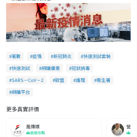
著數
疫情
新冠肺炎
快速測試套裝
快速測試
網購優惠
冠狀病毒
SARS－CoV－2
歐盟
護理
衞生署
網購平台
更多真實評價
風傳媒
營養教
旅遊攻略
生