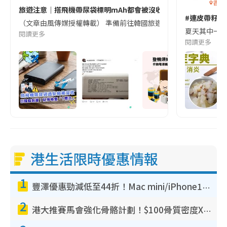
香港
旅遊注意｜搭飛機帶尿袋標明mAh都會被沒收😱出發前切記檢查「1
#連皮帶籽都
（文章由風傳媒授權轉載） 準備前往韓國旅遊的民眾，近期要特別留
夏天其中一種時
閱讀更多
閱讀更多
港生活限時優惠情報
1
豐澤優惠勁減低至44折！Mac mini/iPhone17Pro大減價！廚房家電$220起
2
港大推賽馬會強化骨骼計劃！$100骨質密度X光檢查 完成免費運動訓練送超市禮券！附參加資格