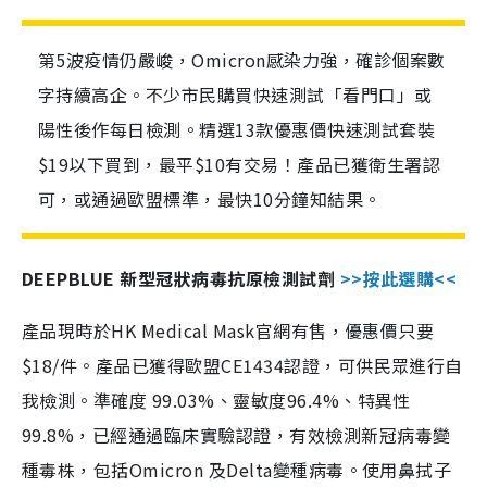
第5波疫情仍嚴峻，Omicron感染力強，確診個案數
字持續高企。不少市民購買快速測試「看門口」或
陽性後作每日檢測。精選13款優惠價快速測試套裝
$19以下買到，最平$10有交易！產品已獲衛生署認
可，或通過歐盟標準，最快10分鐘知結果。
DEEPBLUE 新型冠狀病毒抗原檢測試劑
>>按此選購<<
產品現時於HK Medical Mask官網有售，優惠價只要
$18/件。產品已獲得歐盟CE1434認證，可供民眾進行自
我檢測。準確度 99.03%、靈敏度96.4%、特異性
99.8%，已經通過臨床實驗認證，有效檢測新冠病毒變
種毒株，包括Omicron 及Delta變種病毒。使用鼻拭子