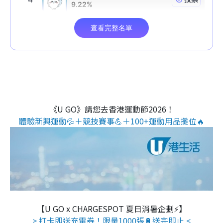
《U GO》請您去香港運動節2026！
體驗新興運動💦＋競技賽事💪＋100+運動用品攤位🔥
【U GO x CHARGESPOT 夏日消暑企劃⚡】
> 打卡即送充電券！限量1000張🔋送完即止 <