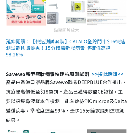
點擊圖片放大
延伸閱讀：【快速測試套裝】CATALO全線門市$16快速
測試劑換購優惠！15分鐘驗新冠病毒 準確性高達
98.26%
Savewo新型冠狀病毒快速抗原測試劑
>>按此選購<<
產品由香港口罩品牌Savewo聯乘DEEPBLUE合作推出，
抗疫優惠價低至$18買到。產品已獲得歐盟CE認證，主
要以採集鼻液樣本作檢測，能有效檢測Omicron及Delta
變種病毒，準確度達至99%，最快15分鐘就能知道檢測
結果。