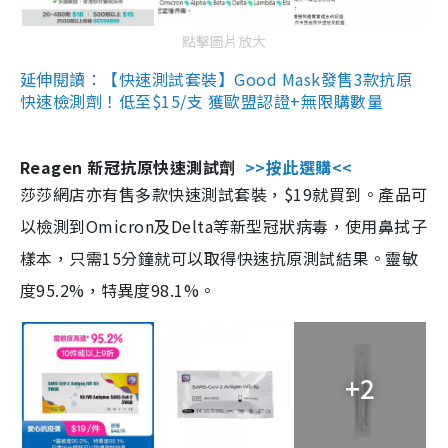
點擊圖片放大
延伸閱讀：【快速測試套裝】Good Mask發售3款抗原
快速檢測劑！低至$15/支 獲歐盟認證+無限購數量
Reagen 新冠抗原快速測試劑
>>按此選購<<
莎莎網店亦有售多款快速測試套裝，$19就買到。產品可
以檢測到Omicron及Delta等新型冠狀病毒，使用鼻拭子
樣本，只需15分鐘就可以取得快速抗原測試結果。靈敏
度95.2%，特異度98.1%。
+2