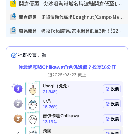
3
開倉優惠 | 尖沙咀海港城名牌波鞋開倉低至1折！On鞋$899起／Joy&Peace鞋履$98起
4
開倉優惠｜銅鑼灣時代廣場Doughnut/Campo Marzio開倉低至1折！背囊、書包、手袋劈價$200起
5
廚具開倉｜特福Tefal廚具/家電開倉低至3折！$220起買平底鍋/炒鑊/湯煲！電飯煲/吸塵機/燙斗$418起