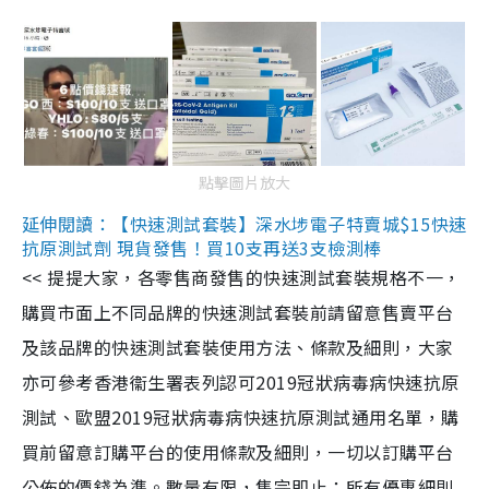
點擊圖片放大
延伸閱讀：【快速測試套裝】深水埗電子特賣城$15快速
抗原測試劑 現貨發售！買10支再送3支檢測棒
<< 提提大家，各零售商發售的快速測試套裝規格不一，
購買市面上不同品牌的快速測試套裝前請留意售賣平台
及該品牌的快速測試套裝使用方法、條款及細則，大家
亦可參考香港衞生署表列認可2019冠狀病毒病快速抗原
測試、歐盟2019冠狀病毒病快速抗原測試通用名單，購
買前留意訂購平台的使用條款及細則，一切以訂購平台
公佈的價錢為準。數量有限，售完即止；所有優惠細則