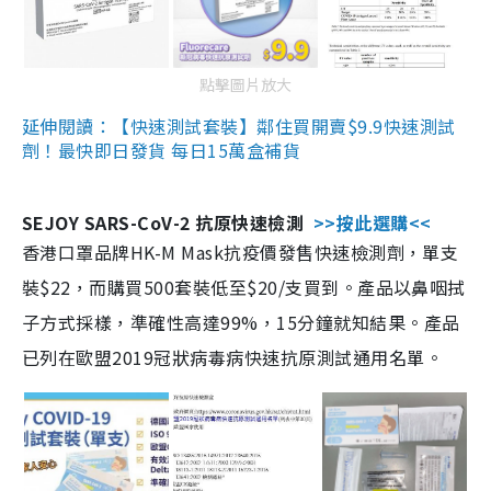
點擊圖片放大
延伸閱讀：【快速測試套裝】鄰住買開賣$9.9快速測試
劑！最快即日發貨 每日15萬盒補貨
SEJOY SARS-CoV-2 抗原快速檢測
>>按此選購<<
香港口罩品牌HK-M Mask抗疫價發售快速檢測劑，單支
裝$22，而購買500套裝低至$20/支買到。產品以鼻咽拭
子方式採樣，準確性高達99%，15分鐘就知結果。產品
已列在歐盟2019冠狀病毒病快速抗原測試通用名單。