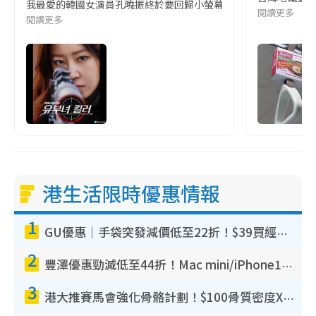
我最愛的韓國女演員孔曉振終於要回歸小螢幕啦!這次的劇本改編自同名
閱讀更多
閱讀更多
港生活限時優惠情報
1
GU優惠｜手袋突發減價低至22折！$39買經典波士頓包/餃子袋！飾物同步減價$29起！
2
豐澤優惠勁減低至44折！Mac mini/iPhone17Pro大減價！廚房家電$220起
3
港大推賽馬會強化骨骼計劃！$100骨質密度X光檢查 完成免費運動訓練送超市禮券！附參加資格