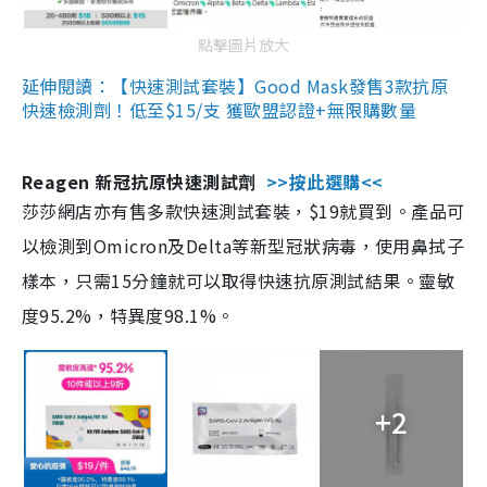
點擊圖片放大
延伸閱讀：【快速測試套裝】Good Mask發售3款抗原
快速檢測劑！低至$15/支 獲歐盟認證+無限購數量
Reagen 新冠抗原快速測試劑
>>按此選購<<
莎莎網店亦有售多款快速測試套裝，$19就買到。產品可
以檢測到Omicron及Delta等新型冠狀病毒，使用鼻拭子
樣本，只需15分鐘就可以取得快速抗原測試結果。靈敏
度95.2%，特異度98.1%。
+2