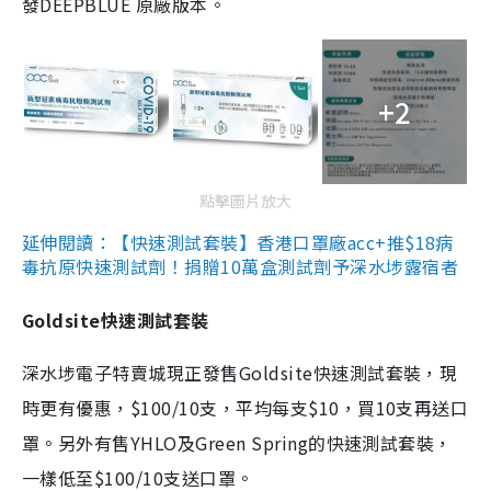
發DEEPBLUE 原廠版本。
+2
點擊圖片放大
延伸閱讀：【快速測試套裝】香港口罩廠acc+推$18病
毒抗原快速測試劑！捐贈10萬盒測試劑予深水埗露宿者
Goldsite快速測試套裝
深水埗電子特賣城現正發售Goldsite快速測試套裝，現
時更有優惠，$100/10支，平均每支$10，買10支再送口
罩。另外有售YHLO及Green Spring的快速測試套裝，
一樣低至$100/10支送口罩。