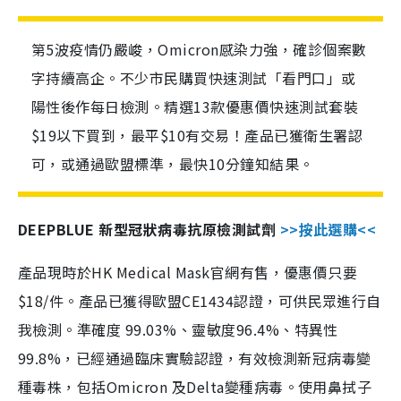
第5波疫情仍嚴峻，Omicron感染力強，確診個案數
字持續高企。不少市民購買快速測試「看門口」或
陽性後作每日檢測。精選13款優惠價快速測試套裝
$19以下買到，最平$10有交易！產品已獲衛生署認
可，或通過歐盟標準，最快10分鐘知結果。
DEEPBLUE 新型冠狀病毒抗原檢測試劑
>>按此選購<<
產品現時於HK Medical Mask官網有售，優惠價只要
$18/件。產品已獲得歐盟CE1434認證，可供民眾進行自
我檢測。準確度 99.03%、靈敏度96.4%、特異性
99.8%，已經通過臨床實驗認證，有效檢測新冠病毒變
種毒株，包括Omicron 及Delta變種病毒。使用鼻拭子