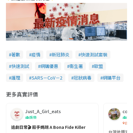
著數
疫情
新冠肺炎
快速測試套裝
快速測試
網購優惠
衞生署
歐盟
護理
SARS－CoV－2
冠狀病毒
網購平台
更多真實評價
Just_A_Girl_eats
co c
娛樂
吹
台灣
追劇日常🎬 殺手媽咪 A Bona Fide Killer
台灣地鐵宣