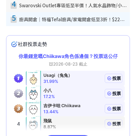
4
Swarovski Outlet專區低至半價！人氣水晶飾物/小擺設$138起！迪士尼款/水晶高跟鞋都有平
5
廚具開倉｜特福Tefal廚具/家電開倉低至3折！$220起買平底鍋/炒鑊/湯煲！電飯煲/吸塵機/燙斗$418起