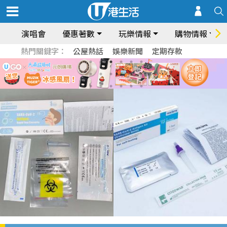
演唱會
優惠著數
玩樂情報
購物情報
熱門關鍵字：
公屋熱話
娛樂新聞
定期存款