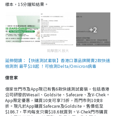
樣本，15分鐘知結果。
+2
點擊圖片放大
延伸閱讀：【快速測試套裝】香港口罩品牌開賣2款快速
檢測劑 最平$18起 ！可檢測Delta/Omicron病毒
億世家
億家世門市及App現已有售6款快速測試套裝，包括香港
公司研發的Wesail、Goldsite、Safecare、及V-Chek。
App限定優惠，購買10支可享75折，而門市則10支8
折。現凡於App購買Safecare及Goldsite，售價低至
$186.7，平均每支只需$18.6就買到。V-Chek門市購買