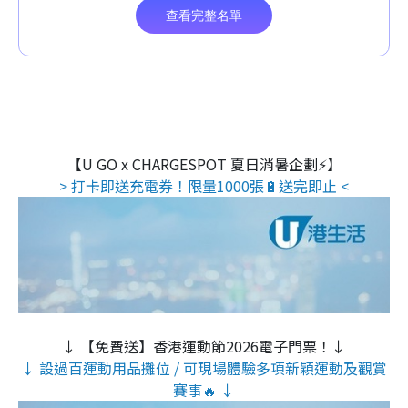
【U GO x CHARGESPOT 夏日消暑企劃⚡】
> 打卡即送充電券！限量1000張🔋送完即止 <
↓ 【免費送】香港運動節2026電子門票！↓
↓ 設過百運動用品攤位 / 可現場體驗多項新穎運動及觀賞
賽事🔥 ↓