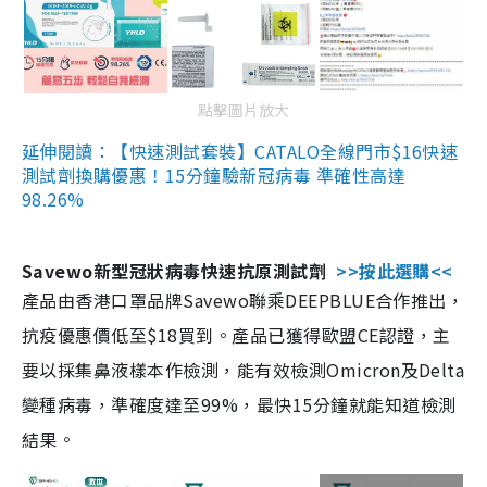
點擊圖片放大
延伸閱讀：【快速測試套裝】CATALO全線門市$16快速
測試劑換購優惠！15分鐘驗新冠病毒 準確性高達
98.26%
Savewo新型冠狀病毒快速抗原測試劑
>>按此選購<<
產品由香港口罩品牌Savewo聯乘DEEPBLUE合作推出，
抗疫優惠價低至$18買到。產品已獲得歐盟CE認證，主
要以採集鼻液樣本作檢測，能有效檢測Omicron及Delta
變種病毒，準確度達至99%，最快15分鐘就能知道檢測
結果。