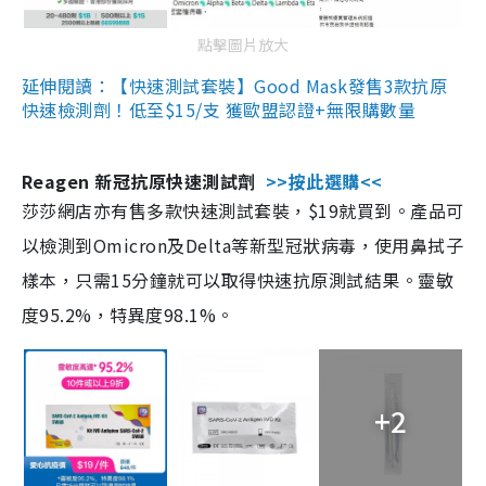
點擊圖片放大
延伸閱讀：【快速測試套裝】Good Mask發售3款抗原
快速檢測劑！低至$15/支 獲歐盟認證+無限購數量
Reagen 新冠抗原快速測試劑
>>按此選購<<
莎莎網店亦有售多款快速測試套裝，$19就買到。產品可
以檢測到Omicron及Delta等新型冠狀病毒，使用鼻拭子
樣本，只需15分鐘就可以取得快速抗原測試結果。靈敏
度95.2%，特異度98.1%。
+2