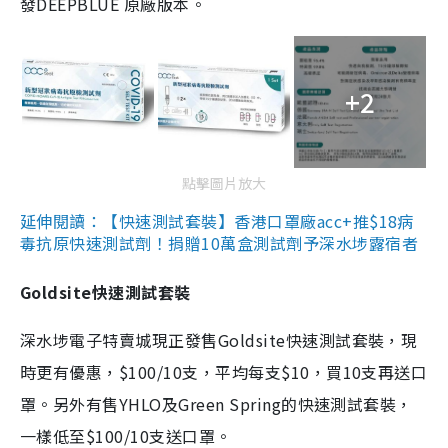
發DEEPBLUE 原廠版本。
+2
點擊圖片放大
延伸閱讀：【快速測試套裝】香港口罩廠acc+推$18病
毒抗原快速測試劑！捐贈10萬盒測試劑予深水埗露宿者
Goldsite快速測試套裝
深水埗電子特賣城現正發售Goldsite快速測試套裝，現
時更有優惠，$100/10支，平均每支$10，買10支再送口
罩。另外有售YHLO及Green Spring的快速測試套裝，
一樣低至$100/10支送口罩。