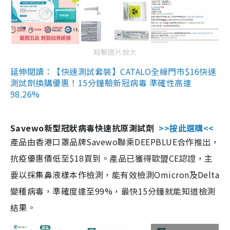
點擊圖片放大
延伸閱讀：【快速測試套裝】CATALO全線門市$16快速
測試劑換購優惠！15分鐘驗新冠病毒 準確性高達
98.26%
Savewo新型冠狀病毒快速抗原測試劑
>>按此選購<<
產品由香港口罩品牌Savewo聯乘DEEPBLUE合作推出，
抗疫優惠價低至$18買到。產品已獲得歐盟CE認證，主
要以採集鼻液樣本作檢測，能有效檢測Omicron及Delta
變種病毒，準確度達至99%，最快15分鐘就能知道檢測
結果。