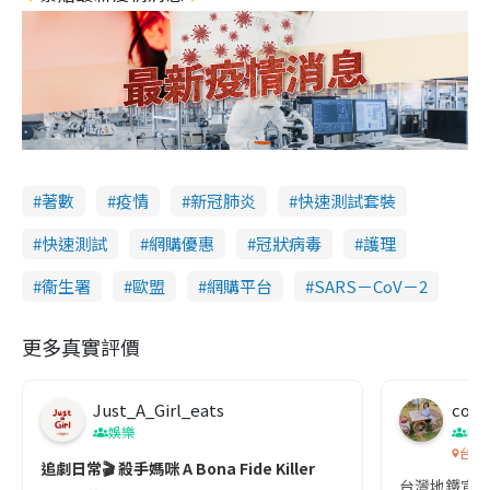
著數
疫情
新冠肺炎
快速測試套裝
快速測試
網購優惠
冠狀病毒
護理
衞生署
歐盟
網購平台
SARS－CoV－2
更多真實評價
Just_A_Girl_eats
co c
娛樂
吹
台灣
追劇日常🎬 殺手媽咪 A Bona Fide Killer
台灣地鐵宣