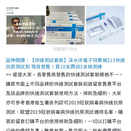
點擊圖片放大
延伸閱讀：【快速測試套裝】深水埗電子特賣城$15快速
抗原測試劑 現貨發售！買10支再送3支檢測棒
<< 提提大家，各零售商發售的快速測試套裝規格不一，
購買市面上不同品牌的快速測試套裝前請留意售賣平台
及該品牌的快速測試套裝使用方法、條款及細則，大家
亦可參考香港衞生署表列認可2019冠狀病毒病快速抗原
測試、歐盟2019冠狀病毒病快速抗原測試通用名單，購
買前留意訂購平台的使用條款及細則，一切以訂購平台
公佈的價錢為準。數量有限，售完即止；所有優惠細則