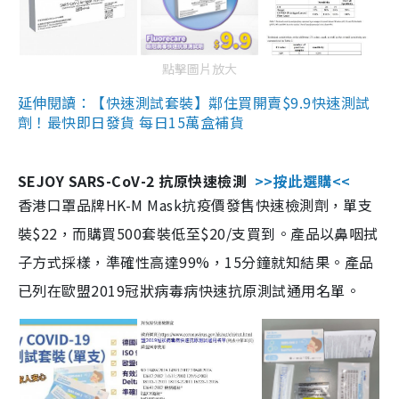
點擊圖片放大
延伸閱讀：【快速測試套裝】鄰住買開賣$9.9快速測試
劑！最快即日發貨 每日15萬盒補貨
SEJOY SARS-CoV-2 抗原快速檢測
>>按此選購<<
香港口罩品牌HK-M Mask抗疫價發售快速檢測劑，單支
裝$22，而購買500套裝低至$20/支買到。產品以鼻咽拭
子方式採樣，準確性高達99%，15分鐘就知結果。產品
已列在歐盟2019冠狀病毒病快速抗原測試通用名單。