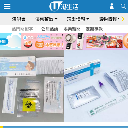
演唱會
優惠著數
玩樂情報
購物情報
熱門關鍵字：
公屋熱話
娛樂新聞
定期存款