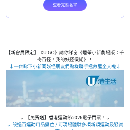
【新會員限定】《U GO》請你睇👹《蠟筆小新劇場版：千
奇百怪！我的妖怪假期》！
↓一齊睇下小新同妖怪朋友們點樣聯手拯救屋企人啦↓
↓ 【免費送】香港運動節2026電子門票！↓
↓ 設過百運動用品攤位 / 可現場體驗多項新穎運動及觀賞