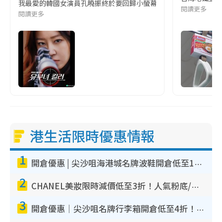
我最愛的韓國女演員孔曉振終於要回歸小螢幕啦!這次的劇本改編自同名
閱讀更多
閱讀更多
港生活限時優惠情報
1
開倉優惠 | 尖沙咀海港城名牌波鞋開倉低至1折！On鞋$899起／Joy&Peace鞋履$98起
2
CHANEL美妝限時減價低至3折！人氣粉底/唇膏/精華液低至$275！COCO香水都有平
3
開倉優惠｜尖沙咀名牌行李箱開倉低至4折！一連5日 American Tourister/ace./Hallmark $200起！