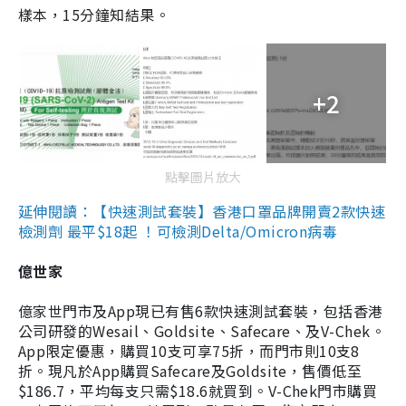
樣本，15分鐘知結果。
+2
點擊圖片放大
延伸閱讀：【快速測試套裝】香港口罩品牌開賣2款快速
檢測劑 最平$18起 ！可檢測Delta/Omicron病毒
億世家
億家世門市及App現已有售6款快速測試套裝，包括香港
公司研發的Wesail、Goldsite、Safecare、及V-Chek。
App限定優惠，購買10支可享75折，而門市則10支8
折。現凡於App購買Safecare及Goldsite，售價低至
$186.7，平均每支只需$18.6就買到。V-Chek門市購買