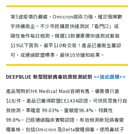
第5波疫情仍嚴峻，Omicron感染力強，確診個案數
字持續高企。不少市民購買快速測試「看門口」或
陽性後作每日檢測。精選13款優惠價快速測試套裝
$19以下買到，最平$10有交易！產品已獲衛生署認
可，或通過歐盟標準，最快10分鐘知結果。
DEEPBLUE 新型冠狀病毒抗原檢測試劑
>>按此選購<<
產品現時於HK Medical Mask官網有售，優惠價只要
$18/件。產品已獲得歐盟CE1434認證，可供民眾進行自
我檢測。準確度 99.03%、靈敏度96.4%、特異性
99.8%，已經通過臨床實驗認證，有效檢測新冠病毒變
種毒株，包括Omicron 及Delta變種病毒。使用鼻拭子