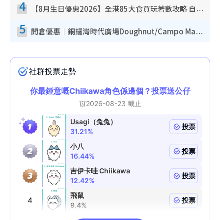
4
【8月生日優惠2026】全港85大食買玩著數攻略 自助餐/火鍋放題同行免費＋誠品/DONKI送現金券
5
開倉優惠｜銅鑼灣時代廣場Doughnut/Campo Marzio開倉低至1折！背囊、書包、手袋劈價$200起