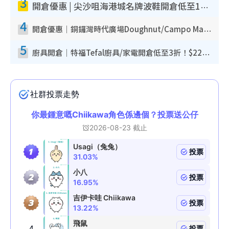
3
開倉優惠 | 尖沙咀海港城名牌波鞋開倉低至1折！On鞋$899起／Joy&Peace鞋履$98起
4
開倉優惠｜銅鑼灣時代廣場Doughnut/Campo Marzio開倉低至1折！背囊、書包、手袋劈價$200起
5
廚具開倉｜特福Tefal廚具/家電開倉低至3折！$220起買平底鍋/炒鑊/湯煲！電飯煲/吸塵機/燙斗$418起