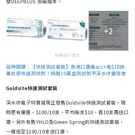
發DEEPBLUE 原廠版本。
+2
點擊圖片放大
延伸閱讀：【快速測試套裝】香港口罩廠acc+推$18病
毒抗原快速測試劑！捐贈10萬盒測試劑予深水埗露宿者
Goldsite快速測試套裝
深水埗電子特賣城現正發售Goldsite快速測試套裝，現
時更有優惠，$100/10支，平均每支$10，買10支再送口
罩。另外有售YHLO及Green Spring的快速測試套裝，
一樣低至$100/10支送口罩。