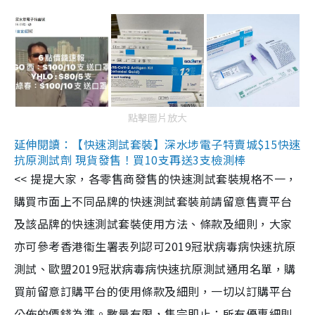
點擊圖片放大
延伸閱讀：【快速測試套裝】深水埗電子特賣城$15快速
抗原測試劑 現貨發售！買10支再送3支檢測棒
<< 提提大家，各零售商發售的快速測試套裝規格不一，
購買市面上不同品牌的快速測試套裝前請留意售賣平台
及該品牌的快速測試套裝使用方法、條款及細則，大家
亦可參考香港衞生署表列認可2019冠狀病毒病快速抗原
測試、歐盟2019冠狀病毒病快速抗原測試通用名單，購
買前留意訂購平台的使用條款及細則，一切以訂購平台
公佈的價錢為準。數量有限，售完即止；所有優惠細則