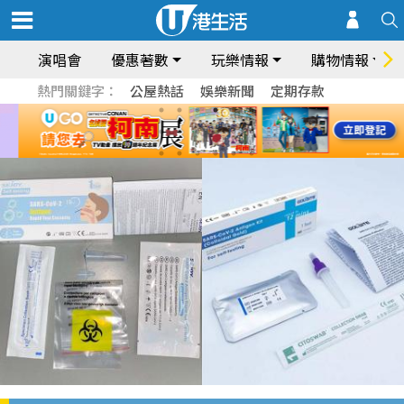
演唱會
優惠著數
玩樂情報
購物情報
熱門關鍵字：
公屋熱話
娛樂新聞
定期存款