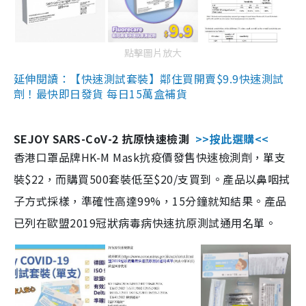
點擊圖片放大
延伸閱讀：【快速測試套裝】鄰住買開賣$9.9快速測試
劑！最快即日發貨 每日15萬盒補貨
SEJOY SARS-CoV-2 抗原快速檢測
>>按此選購<<
香港口罩品牌HK-M Mask抗疫價發售快速檢測劑，單支
裝$22，而購買500套裝低至$20/支買到。產品以鼻咽拭
子方式採樣，準確性高達99%，15分鐘就知結果。產品
已列在歐盟2019冠狀病毒病快速抗原測試通用名單。