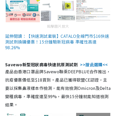
點擊圖片放大
延伸閱讀：【快速測試套裝】CATALO全線門市$16快速
測試劑換購優惠！15分鐘驗新冠病毒 準確性高達
98.26%
Savewo新型冠狀病毒快速抗原測試劑
>>按此選購<<
產品由香港口罩品牌Savewo聯乘DEEPBLUE合作推出，
抗疫優惠價低至$18買到。產品已獲得歐盟CE認證，主
要以採集鼻液樣本作檢測，能有效檢測Omicron及Delta
變種病毒，準確度達至99%，最快15分鐘就能知道檢測
結果。