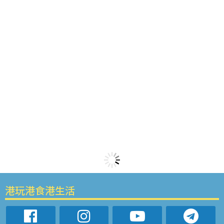
港玩港食港生活