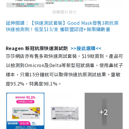
點擊圖片放大
延伸閱讀：【快速測試套裝】Good Mask發售3款抗原
快速檢測劑！低至$15/支 獲歐盟認證+無限購數量
Reagen 新冠抗原快速測試劑
>>按此選購<<
莎莎網店亦有售多款快速測試套裝，$19就買到。產品可
以檢測到Omicron及Delta等新型冠狀病毒，使用鼻拭子
樣本，只需15分鐘就可以取得快速抗原測試結果。靈敏
度95.2%，特異度98.1%。
+2