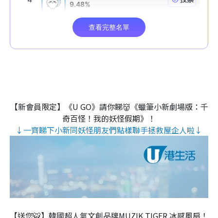
【新會員限定】《U GO》請你睇👹《蠟筆小新劇場版：千
奇百怪！我的妖怪假期》！
↓一齊睇下小新同妖怪朋友們點樣聯手拯救屋企人啦↓
【送您🐯】韓國超人氣文創品牌MUZIK TIGER 冰感風扇！