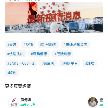
著數
疫情
新冠肺炎
快速測試套裝
快速測試
網購優惠
冠狀病毒
SARS－CoV－2
衞生署
網購平台
護理
歐盟
更多真實評價
風傳媒
營養教
旅遊攻略
生