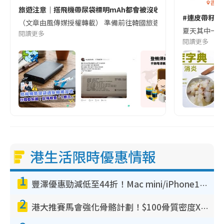
香港
旅遊注意｜搭飛機帶尿袋標明mAh都會被沒收😱出發前切記檢查「1
#連皮帶籽都
（文章由風傳媒授權轉載） 準備前往韓國旅遊的民眾，近期要特別留
夏天其中一種時
閱讀更多
閱讀更多
港生活限時優惠情報
1
豐澤優惠勁減低至44折！Mac mini/iPhone17Pro大減價！廚房家電$220起
2
港大推賽馬會強化骨骼計劃！$100骨質密度X光檢查 完成免費運動訓練送超市禮券！附參加資格