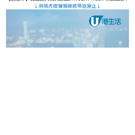
↓將萌虎嘅慵懶療癒帶返屋企↓