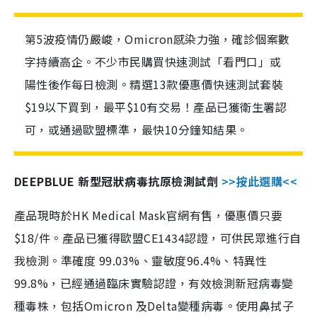
第5波疫情仍嚴峻，Omicron感染力強，確診個案數
字持續高企。不少市民購買快速測試「看門口」或
陽性後作每日檢測。精選13款優惠價快速測試套裝
$19以下買到，最平$10有交易！產品已獲衛生署認
可，或通過歐盟標準，最快10分鐘知結果。
DEEPBLUE 新型冠狀病毒抗原檢測試劑
>>按此選購<<
產品現時於HK Medical Mask官網有售，優惠價只要
$18/件。產品已獲得歐盟CE1434認證，可供民眾進行自
我檢測。準確度 99.03%、靈敏度96.4%、特異性
99.8%，已經通過臨床實驗認證，有效檢測新冠病毒變
種毒株，包括Omicron 及Delta變種病毒。使用鼻拭子