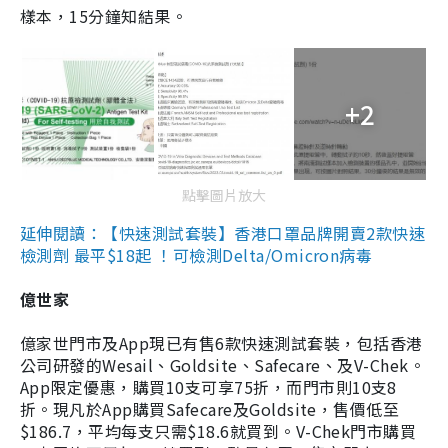
樣本，15分鐘知結果。
+2
點擊圖片放大
延伸閱讀：【快速測試套裝】香港口罩品牌開賣2款快速
檢測劑 最平$18起 ！可檢測Delta/Omicron病毒
億世家
億家世門市及App現已有售6款快速測試套裝，包括香港
公司研發的Wesail、Goldsite、Safecare、及V-Chek。
App限定優惠，購買10支可享75折，而門市則10支8
折。現凡於App購買Safecare及Goldsite，售價低至
$186.7，平均每支只需$18.6就買到。V-Chek門市購買