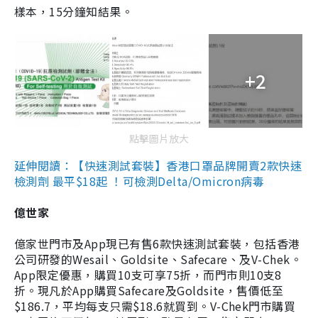
樣本，15分鐘知結果。
+2
點擊圖片放大
延伸閱讀：【快速測試套裝】香港口罩品牌開賣2款快速
檢測劑 最平$18起 ！可檢測Delta/Omicron病毒
億世家
億家世門市及App現已有售6款快速測試套裝，包括香港
公司研發的Wesail、Goldsite、Safecare、及V-Chek。
App限定優惠，購買10支可享75折，而門市則10支8
折。現凡於App購買Safecare及Goldsite，售價低至
$186.7，平均每支只需$18.6就買到。V-Chek門市購買