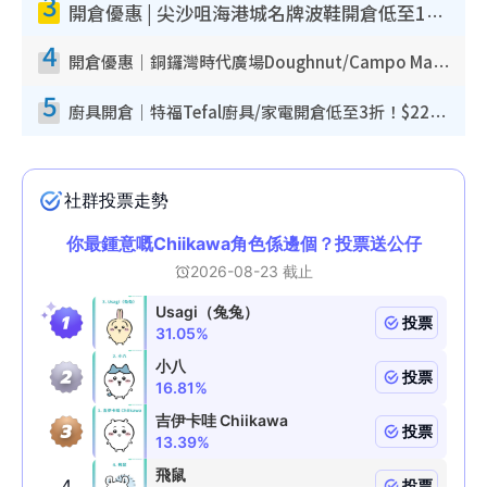
3
開倉優惠 | 尖沙咀海港城名牌波鞋開倉低至1折！On鞋$899起／Joy&Peace鞋履$98起
4
開倉優惠｜銅鑼灣時代廣場Doughnut/Campo Marzio開倉低至1折！背囊、書包、手袋劈價$200起
5
廚具開倉｜特福Tefal廚具/家電開倉低至3折！$220起買平底鍋/炒鑊/湯煲！電飯煲/吸塵機/燙斗$418起