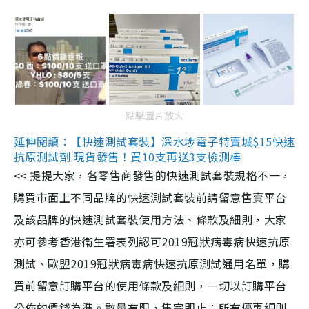
點擊圖片放大
延伸閱讀：【快速測試套裝】深水埗電子特賣城$15快速
抗原測試劑 現貨發售！買10支再送3支檢測棒
<< 提提大家，各零售商發售的快速測試套裝規格不一，
購買市面上不同品牌的快速測試套裝前請留意售賣平台
及該品牌的快速測試套裝使用方法、條款及細則，大家
亦可參考香港衞生署表列認可2019冠狀病毒病快速抗原
測試、歐盟2019冠狀病毒病快速抗原測試通用名單，購
買前留意訂購平台的使用條款及細則，一切以訂購平台
公佈的價錢為準。數量有限，售完即止；所有優惠細則