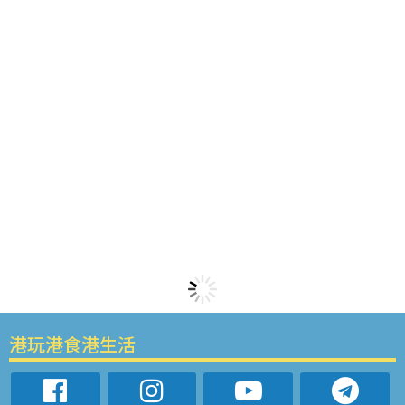
港玩港食港生活