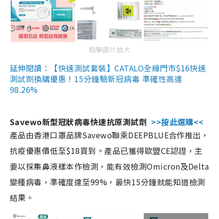
點擊圖片放大
延伸閱讀：【快速測試套裝】CATALO全線門市$16快速
測試劑換購優惠！15分鐘驗新冠病毒 準確性高達
98.26%
Savewo新型冠狀病毒快速抗原測試劑
>>按此選購<<
產品由香港口罩品牌Savewo聯乘DEEPBLUE合作推出，
抗疫優惠價低至$18買到。產品已獲得歐盟CE認證，主
要以採集鼻液樣本作檢測，能有效檢測Omicron及Delta
變種病毒，準確度達至99%，最快15分鐘就能知道檢測
結果。