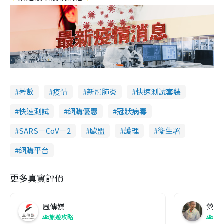
著數
疫情
新冠肺炎
快速測試套裝
快速測試
網購優惠
冠狀病毒
SARS－CoV－2
歐盟
護理
衞生署
網購平台
更多真實評價
風傳媒
營養教
旅遊攻略
生