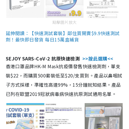
點擊圖片放大
延伸閱讀：【快速測試套裝】鄰住買開賣$9.9快速測試
劑！最快即日發貨 每日15萬盒補貨
SEJOY SARS-CoV-2 抗原快速檢測
>>按此選購<<
香港口罩品牌HK-M Mask抗疫價發售快速檢測劑，單支
裝$22，而購買500套裝低至$20/支買到。產品以鼻咽拭
子方式採樣，準確性高達99%，15分鐘就知結果。產品
已列在歐盟2019冠狀病毒病快速抗原測試通用名單。