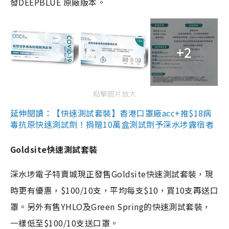
發DEEPBLUE 原廠版本。
+2
點擊圖片放大
延伸閱讀：【快速測試套裝】香港口罩廠acc+推$18病
毒抗原快速測試劑！捐贈10萬盒測試劑予深水埗露宿者
Goldsite快速測試套裝
深水埗電子特賣城現正發售Goldsite快速測試套裝，現
時更有優惠，$100/10支，平均每支$10，買10支再送口
罩。另外有售YHLO及Green Spring的快速測試套裝，
一樣低至$100/10支送口罩。