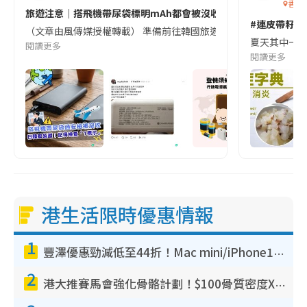
香港
旅遊注意｜搭飛機帶尿袋標明mAh都會被沒收😱出發前切記檢查「1
#連皮帶籽都
（文章由風傳媒授權轉載） 準備前往韓國旅遊的民眾，近期要特別留
夏天其中一種時
閱讀更多
閱讀更多
港生活限時優惠情報
1
豐澤優惠勁減低至44折！Mac mini/iPhone17Pro大減價！廚房家電$220起
2
港大推賽馬會強化骨骼計劃！$100骨質密度X光檢查 完成免費運動訓練送超市禮券！附參加資格