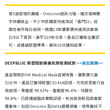
第5波疫情仍嚴峻，Omicron感染力強，確診個案數
字持續高企。不少市民購買快速測試「看門口」或
陽性後作每日檢測。精選13款優惠價快速測試套裝
$19以下買到，最平$10有交易！產品已獲衛生署認
可，或通過歐盟標準，最快10分鐘知結果。
DEEPBLUE 新型冠狀病毒抗原檢測試劑
>>按此選購<<
產品現時於HK Medical Mask官網有售，優惠價只要
$18/件。產品已獲得歐盟CE1434認證，可供民眾進行自
我檢測。準確度 99.03%、靈敏度96.4%、特異性
99.8%，已經通過臨床實驗認證，有效檢測新冠病毒變
種毒株，包括Omicron 及Delta變種病毒。使用鼻拭子