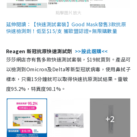
點擊圖片放大
延伸閱讀：【快速測試套裝】Good Mask發售3款抗原
快速檢測劑！低至$15/支 獲歐盟認證+無限購數量
Reagen 新冠抗原快速測試劑
>>按此選購<<
莎莎網店亦有售多款快速測試套裝，$19就買到。產品可
以檢測到Omicron及Delta等新型冠狀病毒，使用鼻拭子
樣本，只需15分鐘就可以取得快速抗原測試結果。靈敏
度95.2%，特異度98.1%。
+2