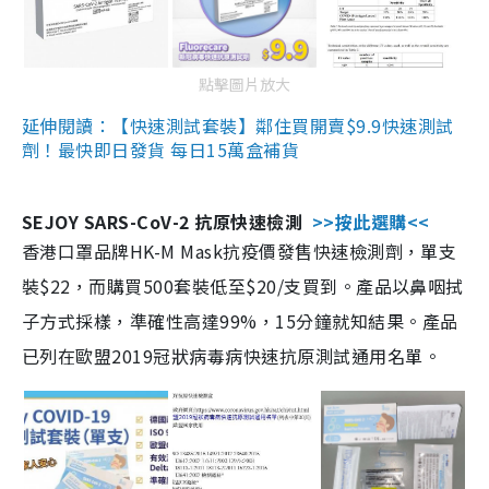
點擊圖片放大
延伸閱讀：【快速測試套裝】鄰住買開賣$9.9快速測試
劑！最快即日發貨 每日15萬盒補貨
SEJOY SARS-CoV-2 抗原快速檢測
>>按此選購<<
香港口罩品牌HK-M Mask抗疫價發售快速檢測劑，單支
裝$22，而購買500套裝低至$20/支買到。產品以鼻咽拭
子方式採樣，準確性高達99%，15分鐘就知結果。產品
已列在歐盟2019冠狀病毒病快速抗原測試通用名單。