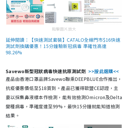
點擊圖片放大
延伸閱讀：【快速測試套裝】CATALO全線門市$16快速
測試劑換購優惠！15分鐘驗新冠病毒 準確性高達
98.26%
Savewo新型冠狀病毒快速抗原測試劑
>>按此選購<<
產品由香港口罩品牌Savewo聯乘DEEPBLUE合作推出，
抗疫優惠價低至$18買到。產品已獲得歐盟CE認證，主
要以採集鼻液樣本作檢測，能有效檢測Omicron及Delta
變種病毒，準確度達至99%，最快15分鐘就能知道檢測
結果。