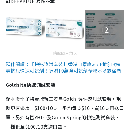
發DEEPBLUE 原廠版本。
+2
點擊圖片放大
延伸閱讀：【快速測試套裝】香港口罩廠acc+推$18病
毒抗原快速測試劑！捐贈10萬盒測試劑予深水埗露宿者
Goldsite快速測試套裝
深水埗電子特賣城現正發售Goldsite快速測試套裝，現
時更有優惠，$100/10支，平均每支$10，買10支再送口
罩。另外有售YHLO及Green Spring的快速測試套裝，
一樣低至$100/10支送口罩。