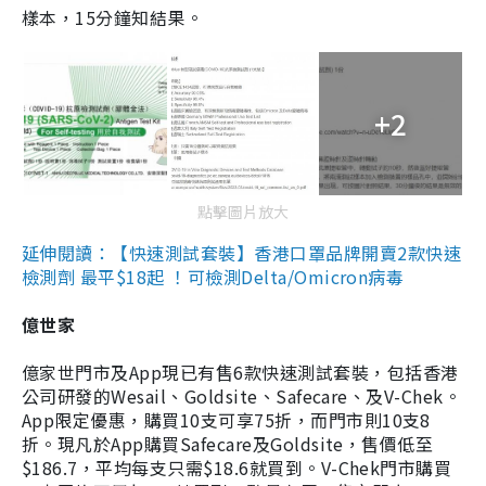
樣本，15分鐘知結果。
+2
點擊圖片放大
延伸閱讀：【快速測試套裝】香港口罩品牌開賣2款快速
檢測劑 最平$18起 ！可檢測Delta/Omicron病毒
億世家
億家世門市及App現已有售6款快速測試套裝，包括香港
公司研發的Wesail、Goldsite、Safecare、及V-Chek。
App限定優惠，購買10支可享75折，而門市則10支8
折。現凡於App購買Safecare及Goldsite，售價低至
$186.7，平均每支只需$18.6就買到。V-Chek門市購買