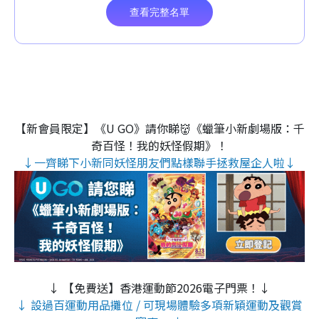
【新會員限定】《U GO》請你睇👹《蠟筆小新劇場版：千
奇百怪！我的妖怪假期》！
↓一齊睇下小新同妖怪朋友們點樣聯手拯救屋企人啦↓
↓ 【免費送】香港運動節2026電子門票！↓
↓ 設過百運動用品攤位 / 可現場體驗多項新穎運動及觀賞