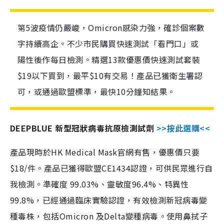
第5波疫情仍嚴峻，Omicron感染力強，確診個案數
字持續高企。不少市民購買快速測試「看門口」或
陽性後作每日檢測。精選13款優惠價快速測試套裝
$19以下買到，最平$10有交易！產品已獲衛生署認
可，或通過歐盟標準，最快10分鐘知結果。
DEEPBLUE 新型冠狀病毒抗原檢測試劑
>>按此選購<<
產品現時於HK Medical Mask官網有售，優惠價只要
$18/件。產品已獲得歐盟CE1434認證，可供民眾進行自
我檢測。準確度 99.03%、靈敏度96.4%、特異性
99.8%，已經通過臨床實驗認證，有效檢測新冠病毒變
種毒株，包括Omicron 及Delta變種病毒。使用鼻拭子