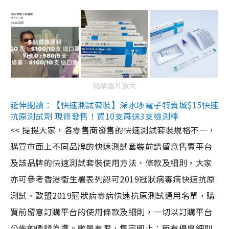
點擊圖片放大
延伸閱讀：【快速測試套裝】深水埗電子特賣城$15快速
抗原測試劑 現貨發售！買10支再送3支檢測棒
<< 提提大家，各零售商發售的快速測試套裝規格不一，
購買市面上不同品牌的快速測試套裝前請留意售賣平台
及該品牌的快速測試套裝使用方法、條款及細則，大家
亦可參考香港衞生署表列認可2019冠狀病毒病快速抗原
測試、歐盟2019冠狀病毒病快速抗原測試通用名單，購
買前留意訂購平台的使用條款及細則，一切以訂購平台
公佈的價錢為準。數量有限，售完即止；所有優惠細則