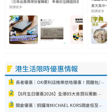
（文章由風傳媒授權轉載） 準備前往韓國旅遊的民眾，近期要特別留
夏天其中一種時
閱讀更多
閱讀更多
港生活限時優惠情報
1
長者優惠｜OK便利店推樂悠咭優惠！買麵包/牛奶/保健品拍卡即減
2
【8月生日優惠2026】全港85大食買玩著數攻略 自助餐/火鍋放題同行免費＋誠品/DONKI送現金券
3
開倉優惠｜銅鑼灣MICHAEL KORS開倉低至17折！直擊$500起買手袋/銀包/鞋款 必買經典Jet Set系列