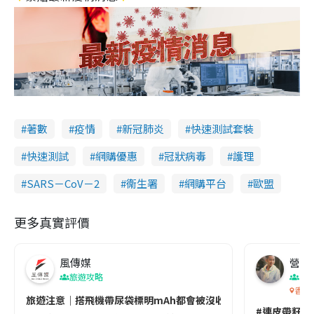
著數
疫情
新冠肺炎
快速測試套裝
快速測試
網購優惠
冠狀病毒
護理
SARS－CoV－2
衞生署
網購平台
歐盟
更多真實評價
風傳媒
營養教
旅遊攻略
生
香港
旅遊注意｜搭飛機帶尿袋標明mAh都會被沒收😱出發前切記檢查「1
#連皮帶籽都