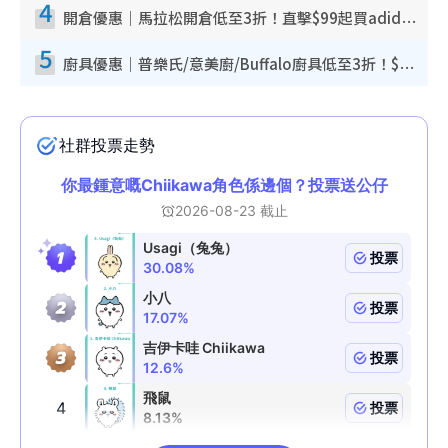
4
開倉優惠｜馬拉松開倉低至3折！直擊$99起買adidas／New Balance／Puma鞋款 STANLEY保溫杯劈價至$119起
5
廚具優惠｜普樂氏/意美廚/Buffalo廚具低至3折！$89起買煎鍋／炒鑊／個人鍋 同場小家電激減至$99起