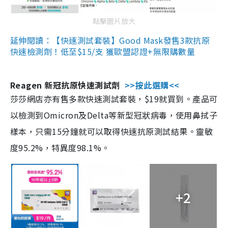
點擊圖片放大
延伸閱讀：【快速測試套裝】Good Mask發售3款抗原
快速檢測劑！低至$15/支 獲歐盟認證+無限購數量
Reagen 新冠抗原快速測試劑
>>按此選購<<
莎莎網店亦有售多款快速測試套裝，$19就買到。產品可
以檢測到Omicron及Delta等新型冠狀病毒，使用鼻拭子
樣本，只需15分鐘就可以取得快速抗原測試結果。靈敏
度95.2%，特異度98.1%。
+2