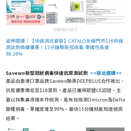
點擊圖片放大
延伸閱讀：【快速測試套裝】CATALO全線門市$16快速
測試劑換購優惠！15分鐘驗新冠病毒 準確性高達
98.26%
Savewo新型冠狀病毒快速抗原測試劑
>>按此選購<<
產品由香港口罩品牌Savewo聯乘DEEPBLUE合作推出，
抗疫優惠價低至$18買到。產品已獲得歐盟CE認證，主
要以採集鼻液樣本作檢測，能有效檢測Omicron及Delta
變種病毒，準確度達至99%，最快15分鐘就能知道檢測
結果。