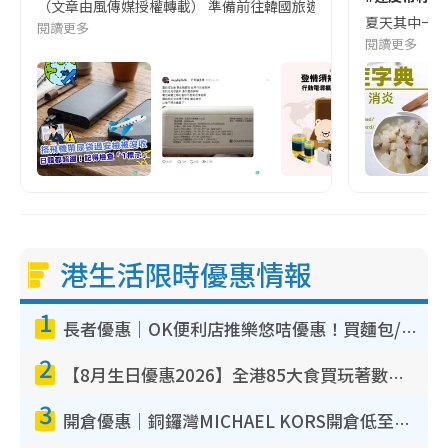
（文章由風傳媒授權轉載） 準備前往韓國旅遊的民眾，近期要特別留
夏天其中一種時
閱讀更多
閱讀更多
港生活限時優惠情報
1
長者優惠｜OK便利店推樂悠咭優惠！買麵包/牛奶/保健品拍卡即減
2
【8月生日優惠2026】全港85大食買玩著數攻略 自助餐/火鍋放題同行免費＋誠品/DONKI送現金券
3
開倉優惠｜銅鑼灣MICHAEL KORS開倉低至17折！直擊$500起買手袋/銀包/鞋款 必買經典Jet Set系列