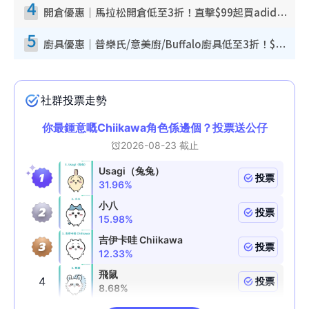
4
開倉優惠｜馬拉松開倉低至3折！直擊$99起買adidas／New Balance／Puma鞋款 STANLEY保溫杯劈價至$119起
5
廚具優惠｜普樂氏/意美廚/Buffalo廚具低至3折！$89起買煎鍋／炒鑊／個人鍋 同場小家電激減至$99起