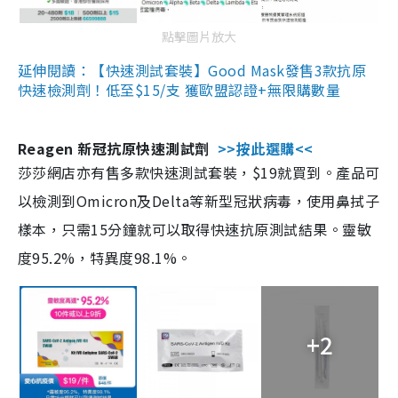
點擊圖片放大
延伸閱讀：【快速測試套裝】Good Mask發售3款抗原
快速檢測劑！低至$15/支 獲歐盟認證+無限購數量
Reagen 新冠抗原快速測試劑
>>按此選購<<
莎莎網店亦有售多款快速測試套裝，$19就買到。產品可
以檢測到Omicron及Delta等新型冠狀病毒，使用鼻拭子
樣本，只需15分鐘就可以取得快速抗原測試結果。靈敏
度95.2%，特異度98.1%。
+2