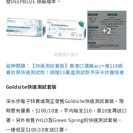
發DEEPBLUE 原廠版本。
+2
點擊圖片放大
延伸閱讀：【快速測試套裝】香港口罩廠acc+推$18病
毒抗原快速測試劑！捐贈10萬盒測試劑予深水埗露宿者
Goldsite快速測試套裝
深水埗電子特賣城現正發售Goldsite快速測試套裝，現
時更有優惠，$100/10支，平均每支$10，買10支再送口
罩。另外有售YHLO及Green Spring的快速測試套裝，
一樣低至$100/10支送口罩。