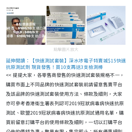
點擊圖片放大
延伸閱讀：【快速測試套裝】深水埗電子特賣城$15快速
抗原測試劑 現貨發售！買10支再送3支檢測棒
<< 提提大家，各零售商發售的快速測試套裝規格不一，
購買市面上不同品牌的快速測試套裝前請留意售賣平台
及該品牌的快速測試套裝使用方法、條款及細則，大家
亦可參考香港衞生署表列認可2019冠狀病毒病快速抗原
測試、歐盟2019冠狀病毒病快速抗原測試通用名單，購
買前留意訂購平台的使用條款及細則，一切以訂購平台
公佈的價錢為準。數量有限，售完即止；所有優惠細則