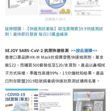
點擊圖片放大
延伸閱讀：【快速測試套裝】鄰住買開賣$9.9快速測試
劑！最快即日發貨 每日15萬盒補貨
SEJOY SARS-CoV-2 抗原快速檢測
>>按此選購<<
香港口罩品牌HK-M Mask抗疫價發售快速檢測劑，單支
裝$22，而購買500套裝低至$20/支買到。產品以鼻咽拭
子方式採樣，準確性高達99%，15分鐘就知結果。產品
已列在歐盟2019冠狀病毒病快速抗原測試通用名單。