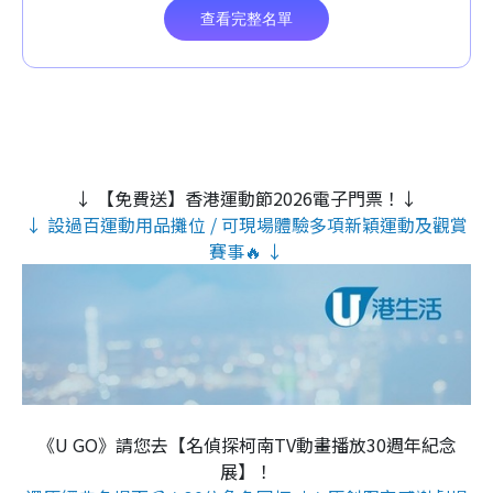
↓ 【免費送】香港運動節2026電子門票！↓
↓ 設過百運動用品攤位 / 可現場體驗多項新穎運動及觀賞
賽事🔥 ↓
《U GO》請您去【名偵探柯南TV動畫播放30週年紀念
展】！