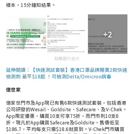
樣本，15分鐘知結果。
+2
點擊圖片放大
延伸閱讀：【快速測試套裝】香港口罩品牌開賣2款快速
檢測劑 最平$18起 ！可檢測Delta/Omicron病毒
億世家
億家世門市及App現已有售6款快速測試套裝，包括香港
公司研發的Wesail、Goldsite、Safecare、及V-Chek。
App限定優惠，購買10支可享75折，而門市則10支8
折。現凡於App購買Safecare及Goldsite，售價低至
$186.7，平均每支只需$18.6就買到。V-Chek門市購買