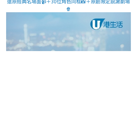
還原經典名場面📹＋30位角色同框📸＋原創限定感謝劇場
🍿