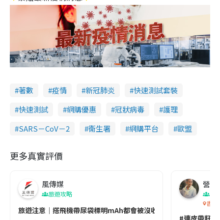
著數
疫情
新冠肺炎
快速測試套裝
快速測試
網購優惠
冠狀病毒
護理
SARS－CoV－2
衞生署
網購平台
歐盟
更多真實評價
風傳媒
營養教
旅遊攻略
生
香港
旅遊注意｜搭飛機帶尿袋標明mAh都會被沒收😱出發前切記檢查「1
#連皮帶籽都