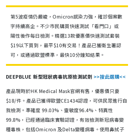
第5波疫情仍嚴峻，Omicron感染力強，確診個案數
字持續高企。不少市民購買快速測試「看門口」或
陽性後作每日檢測。精選13款優惠價快速測試套裝
$19以下買到，最平$10有交易！產品已獲衛生署認
可，或通過歐盟標準，最快10分鐘知結果。
DEEPBLUE 新型冠狀病毒抗原檢測試劑
>>按此選購<<
產品現時於HK Medical Mask官網有售，優惠價只要
$18/件。產品已獲得歐盟CE1434認證，可供民眾進行自
我檢測。準確度 99.03%、靈敏度96.4%、特異性
99.8%，已經通過臨床實驗認證，有效檢測新冠病毒變
種毒株，包括Omicron 及Delta變種病毒。使用鼻拭子