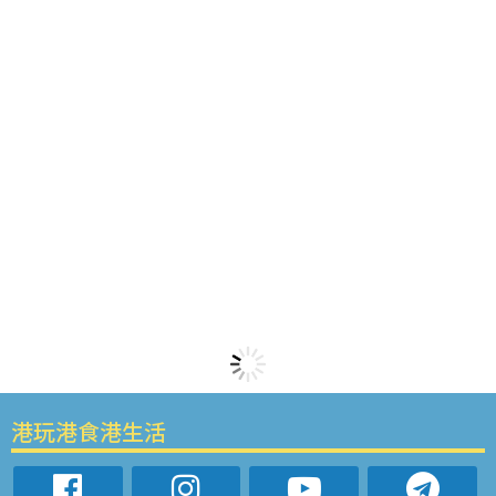
港玩港食港生活