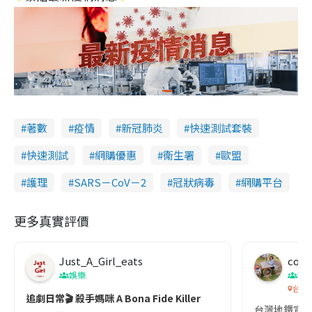
著數
疫情
新冠肺炎
快速測試套裝
快速測試
網購優惠
衞生署
歐盟
護理
SARS－CoV－2
冠狀病毒
網購平台
更多真實評價
Just_A_Girl_eats
co c
娛樂
吹
台灣
追劇日常🎬 殺手媽咪 A Bona Fide Killer
台灣地鐵宣