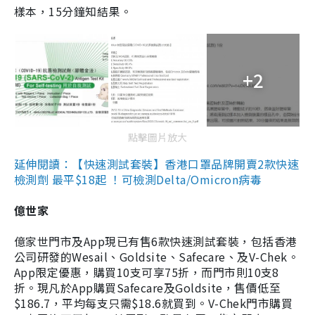
樣本，15分鐘知結果。
+2
點擊圖片放大
延伸閱讀：【快速測試套裝】香港口罩品牌開賣2款快速
檢測劑 最平$18起 ！可檢測Delta/Omicron病毒
億世家
億家世門市及App現已有售6款快速測試套裝，包括香港
公司研發的Wesail、Goldsite、Safecare、及V-Chek。
App限定優惠，購買10支可享75折，而門市則10支8
折。現凡於App購買Safecare及Goldsite，售價低至
$186.7，平均每支只需$18.6就買到。V-Chek門市購買