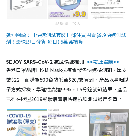
點擊圖片放大
延伸閱讀：【快速測試套裝】鄰住買開賣$9.9快速測試
劑！最快即日發貨 每日15萬盒補貨
SEJOY SARS-CoV-2 抗原快速檢測
>>按此選購<<
香港口罩品牌HK-M Mask抗疫價發售快速檢測劑，單支
裝$22，而購買500套裝低至$20/支買到。產品以鼻咽拭
子方式採樣，準確性高達99%，15分鐘就知結果。產品
已列在歐盟2019冠狀病毒病快速抗原測試通用名單。