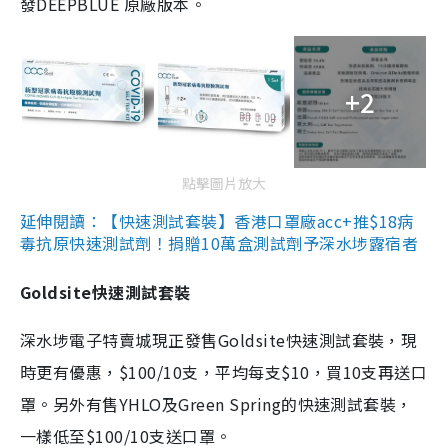
發DEEPBLUE 原廠版本。
+2
點擊圖片放大
延伸閱讀：【快速測試套裝】香港口罩廠acc+推$18病
毒抗原快速測試劑！捐贈10萬盒測試劑予深水埗露宿者
Goldsite快速測試套裝
深水埗電子特賣城現正發售Goldsite快速測試套裝，現
時更有優惠，$100/10支，平均每支$10，買10支再送口
罩。另外有售YHLO及Green Spring的快速測試套裝，
一樣低至$100/10支送口罩。