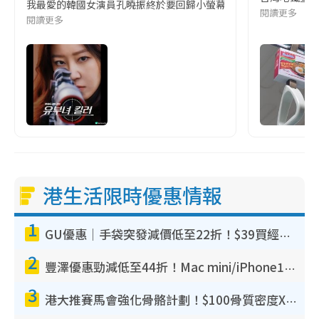
我最愛的韓國女演員孔曉振終於要回歸小螢幕啦!這次的劇本改編自同名
閱讀更多
閱讀更多
港生活限時優惠情報
1
GU優惠｜手袋突發減價低至22折！$39買經典波士頓包/餃子袋！飾物同步減價$29起！
2
豐澤優惠勁減低至44折！Mac mini/iPhone17Pro大減價！廚房家電$220起
3
港大推賽馬會強化骨骼計劃！$100骨質密度X光檢查 完成免費運動訓練送超市禮券！附參加資格