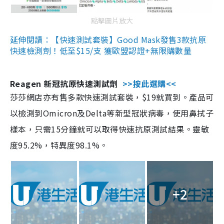
點擊圖片放大
延伸閱讀：【快速測試套裝】Good Mask發售3款抗原
快速檢測劑！低至$15/支 獲歐盟認證+無限購數量
Reagen 新冠抗原快速測試劑
>>按此選購<<
莎莎網店亦有售多款快速測試套裝，$19就買到。產品可
以檢測到Omicron及Delta等新型冠狀病毒，使用鼻拭子
樣本，只需15分鐘就可以取得快速抗原測試結果。靈敏
度95.2%，特異度98.1%。
+2