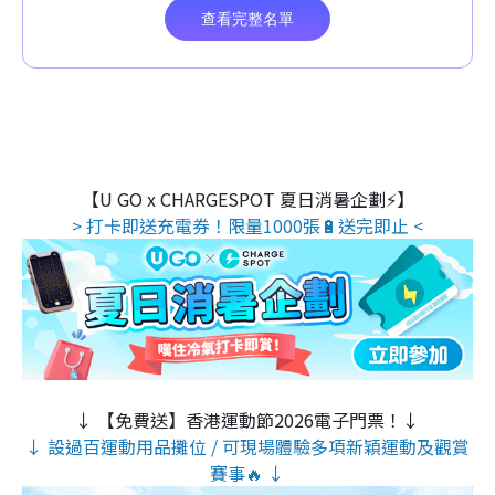
【U GO x CHARGESPOT 夏日消暑企劃⚡】
> 打卡即送充電券！限量1000張🔋送完即止 <
↓ 【免費送】香港運動節2026電子門票！↓
↓ 設過百運動用品攤位 / 可現場體驗多項新穎運動及觀賞
賽事🔥 ↓