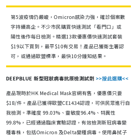
第5波疫情仍嚴峻，Omicron感染力強，確診個案數
字持續高企。不少市民購買快速測試「看門口」或
陽性後作每日檢測。精選13款優惠價快速測試套裝
$19以下買到，最平$10有交易！產品已獲衛生署認
可，或通過歐盟標準，最快10分鐘知結果。
DEEPBLUE 新型冠狀病毒抗原檢測試劑
>>按此選購<<
產品現時於HK Medical Mask官網有售，優惠價只要
$18/件。產品已獲得歐盟CE1434認證，可供民眾進行自
我檢測。準確度 99.03%、靈敏度96.4%、特異性
99.8%，已經通過臨床實驗認證，有效檢測新冠病毒變
種毒株，包括Omicron 及Delta變種病毒。使用鼻拭子