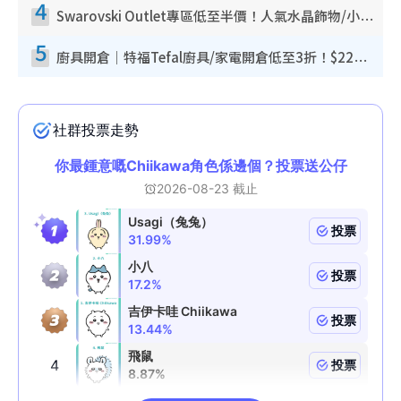
4
Swarovski Outlet專區低至半價！人氣水晶飾物/小擺設$138起！迪士尼款/水晶高跟鞋都有平
5
廚具開倉｜特福Tefal廚具/家電開倉低至3折！$220起買平底鍋/炒鑊/湯煲！電飯煲/吸塵機/燙斗$418起