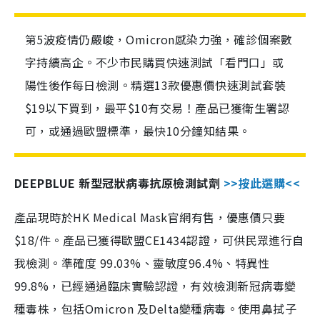
第5波疫情仍嚴峻，Omicron感染力強，確診個案數
字持續高企。不少市民購買快速測試「看門口」或
陽性後作每日檢測。精選13款優惠價快速測試套裝
$19以下買到，最平$10有交易！產品已獲衛生署認
可，或通過歐盟標準，最快10分鐘知結果。
DEEPBLUE 新型冠狀病毒抗原檢測試劑
>>按此選購<<
產品現時於HK Medical Mask官網有售，優惠價只要
$18/件。產品已獲得歐盟CE1434認證，可供民眾進行自
我檢測。準確度 99.03%、靈敏度96.4%、特異性
99.8%，已經通過臨床實驗認證，有效檢測新冠病毒變
種毒株，包括Omicron 及Delta變種病毒。使用鼻拭子