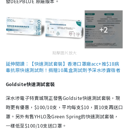
發DEEPBLUE 原廠版本。
+2
點擊圖片放大
延伸閱讀：【快速測試套裝】香港口罩廠acc+推$18病
毒抗原快速測試劑！捐贈10萬盒測試劑予深水埗露宿者
Goldsite快速測試套裝
深水埗電子特賣城現正發售Goldsite快速測試套裝，現
時更有優惠，$100/10支，平均每支$10，買10支再送口
罩。另外有售YHLO及Green Spring的快速測試套裝，
一樣低至$100/10支送口罩。