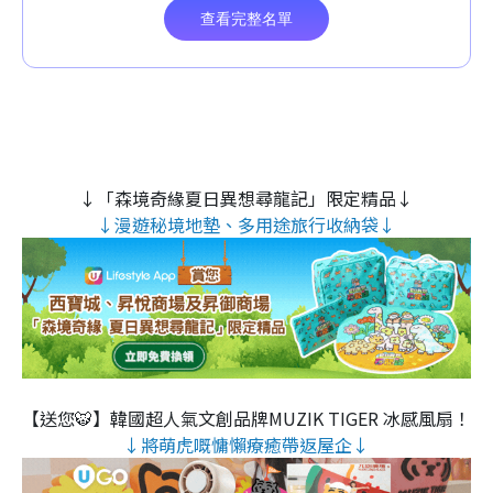
↓「森境奇緣夏日異想尋龍記」限定精品↓
↓漫遊秘境地墊、多用途旅行收納袋↓
【送您🐯】韓國超人氣文創品牌MUZIK TIGER 冰感風扇！
↓將萌虎嘅慵懶療癒帶返屋企↓