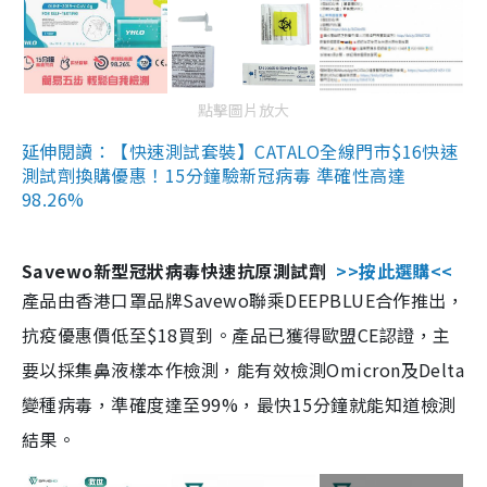
點擊圖片放大
延伸閱讀：【快速測試套裝】CATALO全線門市$16快速
測試劑換購優惠！15分鐘驗新冠病毒 準確性高達
98.26%
Savewo新型冠狀病毒快速抗原測試劑
>>按此選購<<
產品由香港口罩品牌Savewo聯乘DEEPBLUE合作推出，
抗疫優惠價低至$18買到。產品已獲得歐盟CE認證，主
要以採集鼻液樣本作檢測，能有效檢測Omicron及Delta
變種病毒，準確度達至99%，最快15分鐘就能知道檢測
結果。