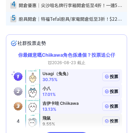
4
開倉優惠｜尖沙咀名牌行李箱開倉低至4折！一連5日 American Tourister/ace./Hallmark $200起！
5
廚具開倉｜特福Tefal廚具/家電開倉低至3折！$220起買平底鍋/炒鑊/湯煲！電飯煲/吸塵機/燙斗$418起