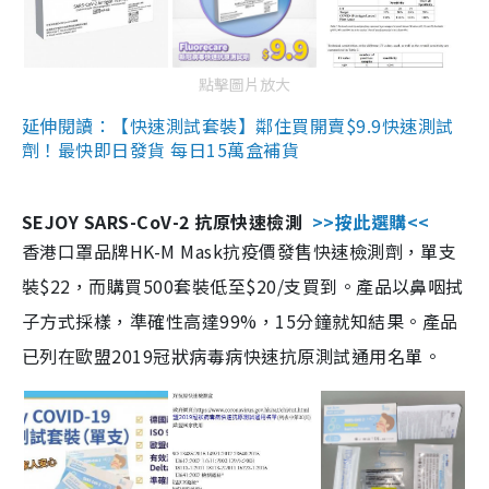
點擊圖片放大
延伸閱讀：【快速測試套裝】鄰住買開賣$9.9快速測試
劑！最快即日發貨 每日15萬盒補貨
SEJOY SARS-CoV-2 抗原快速檢測
>>按此選購<<
香港口罩品牌HK-M Mask抗疫價發售快速檢測劑，單支
裝$22，而購買500套裝低至$20/支買到。產品以鼻咽拭
子方式採樣，準確性高達99%，15分鐘就知結果。產品
已列在歐盟2019冠狀病毒病快速抗原測試通用名單。