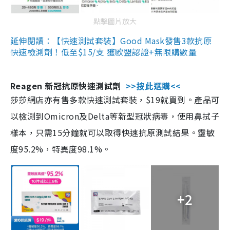
點擊圖片放大
延伸閱讀：【快速測試套裝】Good Mask發售3款抗原
快速檢測劑！低至$15/支 獲歐盟認證+無限購數量
Reagen 新冠抗原快速測試劑
>>按此選購<<
莎莎網店亦有售多款快速測試套裝，$19就買到。產品可
以檢測到Omicron及Delta等新型冠狀病毒，使用鼻拭子
樣本，只需15分鐘就可以取得快速抗原測試結果。靈敏
度95.2%，特異度98.1%。
+2