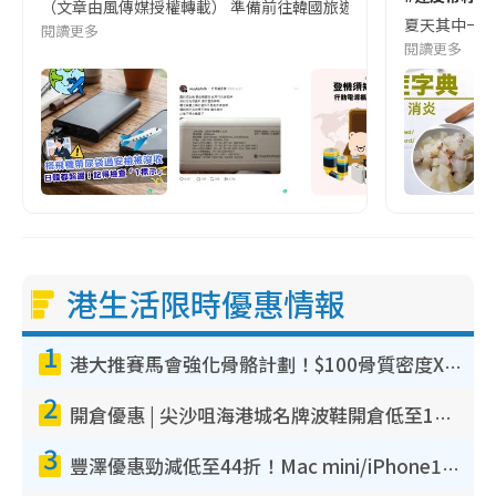
（文章由風傳媒授權轉載） 準備前往韓國旅遊的民眾，近期要特別留
夏天其中一種時
閱讀更多
閱讀更多
港生活限時優惠情報
1
港大推賽馬會強化骨骼計劃！$100骨質密度X光檢查 完成免費運動訓練送超市禮券！附參加資格
2
開倉優惠 | 尖沙咀海港城名牌波鞋開倉低至1折！On鞋$899起／Joy&Peace鞋履$98起
3
豐澤優惠勁減低至44折！Mac mini/iPhone17Pro大減價！廚房家電$220起