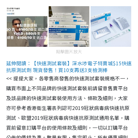
點擊圖片放大
延伸閱讀：【快速測試套裝】深水埗電子特賣城$15快速
抗原測試劑 現貨發售！買10支再送3支檢測棒
<< 提提大家，各零售商發售的快速測試套裝規格不一，
購買市面上不同品牌的快速測試套裝前請留意售賣平台
及該品牌的快速測試套裝使用方法、條款及細則，大家
亦可參考香港衞生署表列認可2019冠狀病毒病快速抗原
測試、歐盟2019冠狀病毒病快速抗原測試通用名單，購
買前留意訂購平台的使用條款及細則，一切以訂購平台
公佈的價錢為準。數量有限，售完即止；所有優惠細則