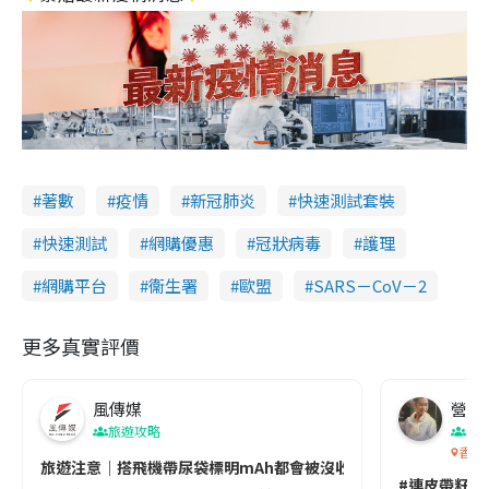
著數
疫情
新冠肺炎
快速測試套裝
快速測試
網購優惠
冠狀病毒
護理
網購平台
衞生署
歐盟
SARS－CoV－2
更多真實評價
風傳媒
營養教
旅遊攻略
生
香港
旅遊注意｜搭飛機帶尿袋標明mAh都會被沒收😱出發前切記檢查「1
#連皮帶籽都