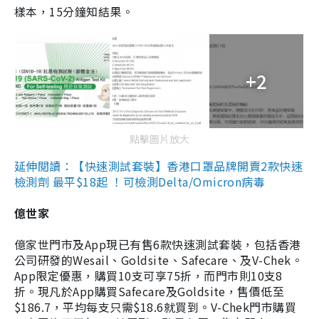
樣本，15分鐘知結果。
+2
點擊圖片放大
延伸閱讀：【快速測試套裝】香港口罩品牌開賣2款快速
檢測劑 最平$18起 ！可檢測Delta/Omicron病毒
億世家
億家世門市及App現已有售6款快速測試套裝，包括香港
公司研發的Wesail、Goldsite、Safecare、及V-Chek。
App限定優惠，購買10支可享75折，而門市則10支8
折。現凡於App購買Safecare及Goldsite，售價低至
$186.7，平均每支只需$18.6就買到。V-Chek門市購買