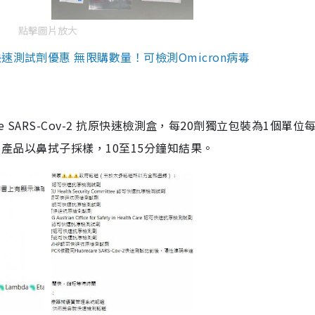
點擊圖片放大
測試劑優惠 無限購數量！可檢測Omicron病毒
are SARS-Cov-2 抗原快速檢測盒，每20劑獨立包裝為1個單位
5。產品以鼻拭子採樣，10至15分鐘知結果。