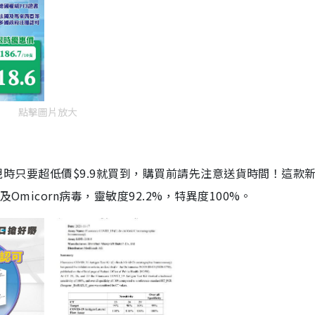
點擊圖片放大
劑，現時只要超低價$9.9就買到，購買前請先注意送貨時間！這款
Omicorn病毒，靈敏度92.2%，特異度100%。