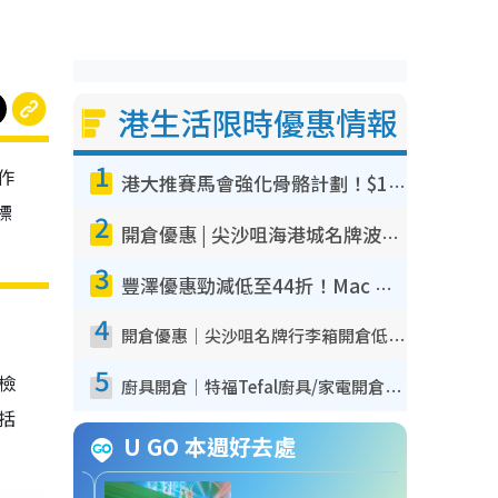
港生活限時優惠情報
1
作
港大推賽馬會強化骨骼計劃！$100骨質密度X光檢查 完成免費運動訓練送超市禮券！附參加資格
標
2
開倉優惠 | 尖沙咀海港城名牌波鞋開倉低至1折！On鞋$899起／Joy&Peace鞋履$98起
3
豐澤優惠勁減低至44折！Mac mini/iPhone17Pro大減價！廚房家電$220起
4
開倉優惠｜尖沙咀名牌行李箱開倉低至4折！一連5日 American Tourister/ace./Hallmark $200起！
5
我檢
廚具開倉｜特福Tefal廚具/家電開倉低至3折！$220起買平底鍋/炒鑊/湯煲！電飯煲/吸塵機/燙斗$418起
包括
U GO 本週好去處