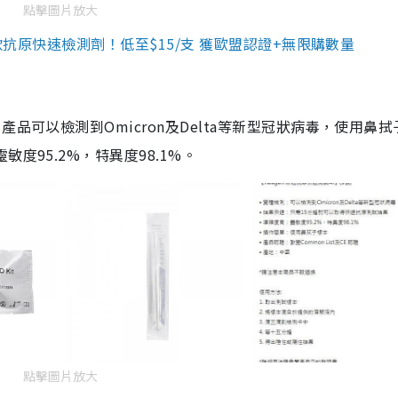
點擊圖片放大
3款抗原快速檢測劑！低至$15/支 獲歐盟認證+無限購數量
品可以檢測到Omicron及Delta等新型冠狀病毒，使用鼻拭
度95.2%，特異度98.1%。
點擊圖片放大