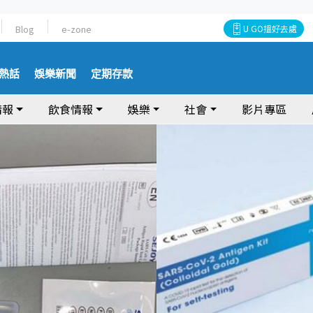
Blog
e-zone
U GO搵好去處
熱話
娛樂新聞
定期存款
情報
飲食情報
娛樂
社會
影片專區