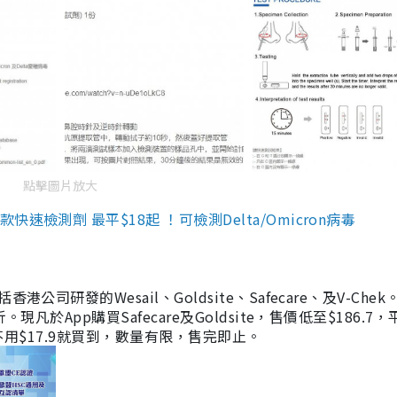
點擊圖片放大
檢測劑 最平$18起 ！可檢測Delta/Omicron病毒
研發的Wesail、Goldsite、Safecare、及V-Chek。
凡於App購買Safecare及Goldsite，售價低至$186.7
均不用$17.9就買到，數量有限，售完即止。