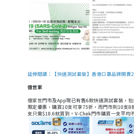
延伸閱讀：【快速測試套裝】香港口罩品牌開賣2款快速
億世家
億家世門市及App現已有售6款快速測試套裝，包括香港公司
限定優惠，購買10支可享75折，而門市則10支8折。現
支只需$18.6就買到。V-Chek門市購買一支平