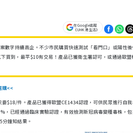
在Google追蹤
《UHK 港生活》
診個案數字持續高企。不少市民購買快速測試「看門口」或陽性後
以下買到，最平$10有交易！產品已獲衛生署認可，或通過歐盟
選購<<
惠價只要$18/件。產品已獲得歐盟CE1434認證，可供民眾進行自
性99.8%，已經通過臨床實驗認證，有效檢測新冠病毒變種毒株，
，15分鐘知結果。