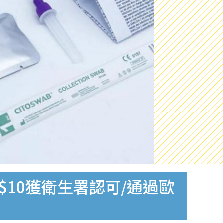
$10獲衛生署認可/通過歐