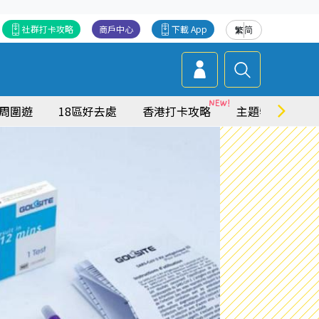
社群打卡攻略
商戶中心
下載 App
繁
简
周圍遊
18區好去處
香港打卡攻略
主題特集