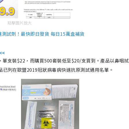
點擊圖片放大
速測試劑！最快即日發貨 每日15萬盒補貨
<<
，單支裝$22，而購買500套裝低至$20/支買到。產品以鼻咽
品已列在歐盟2019冠狀病毒病快速抗原測試通用名單。