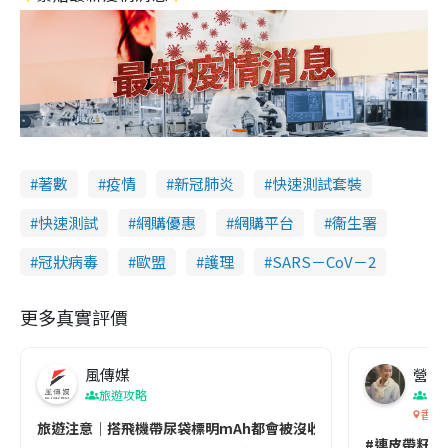
著數
疫情
新冠肺炎
快速測試套裝
快速測試
網購優惠
網購平台
衞生署
冠狀病毒
歐盟
護理
SARS－CoV－2
更多真實評價
風傳媒
營養教
旅遊攻略
生
香港
旅遊注意｜搭飛機帶尿袋標明mAh都會被沒收😱出發前切記檢查「1
#連皮帶籽都