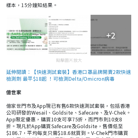
樣本，15分鐘知結果。
+2
點擊圖片放大
延伸閱讀：【快速測試套裝】香港口罩品牌開賣2款快速
檢測劑 最平$18起 ！可檢測Delta/Omicron病毒
億世家
億家世門市及App現已有售6款快速測試套裝，包括香港
公司研發的Wesail、Goldsite、Safecare、及V-Chek。
App限定優惠，購買10支可享75折，而門市則10支8
折。現凡於App購買Safecare及Goldsite，售價低至
$186.7，平均每支只需$18.6就買到。V-Chek門市購買