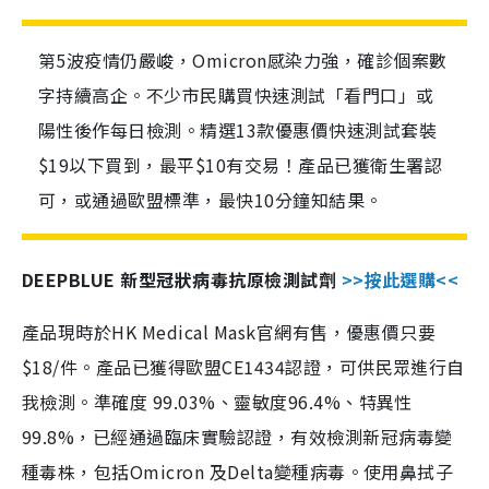
第5波疫情仍嚴峻，Omicron感染力強，確診個案數
字持續高企。不少市民購買快速測試「看門口」或
陽性後作每日檢測。精選13款優惠價快速測試套裝
$19以下買到，最平$10有交易！產品已獲衛生署認
可，或通過歐盟標準，最快10分鐘知結果。
DEEPBLUE 新型冠狀病毒抗原檢測試劑
>>按此選購<<
產品現時於HK Medical Mask官網有售，優惠價只要
$18/件。產品已獲得歐盟CE1434認證，可供民眾進行自
我檢測。準確度 99.03%、靈敏度96.4%、特異性
99.8%，已經通過臨床實驗認證，有效檢測新冠病毒變
種毒株，包括Omicron 及Delta變種病毒。使用鼻拭子