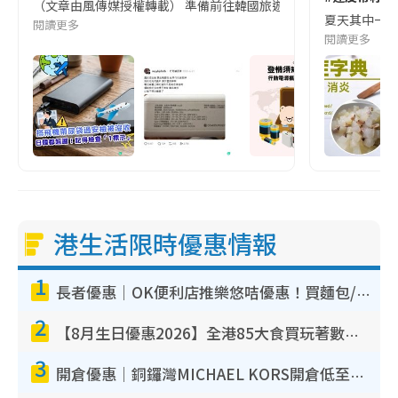
（文章由風傳媒授權轉載） 準備前往韓國旅遊的民眾，近期要特別留
夏天其中一種時
閱讀更多
閱讀更多
港生活限時優惠情報
1
長者優惠｜OK便利店推樂悠咭優惠！買麵包/牛奶/保健品拍卡即減
2
【8月生日優惠2026】全港85大食買玩著數攻略 自助餐/火鍋放題同行免費＋誠品/DONKI送現金券
3
開倉優惠｜銅鑼灣MICHAEL KORS開倉低至17折！直擊$500起買手袋/銀包/鞋款 必買經典Jet Set系列