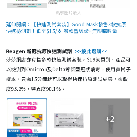
點擊圖片放大
延伸閱讀：【快速測試套裝】Good Mask發售3款抗原
快速檢測劑！低至$15/支 獲歐盟認證+無限購數量
Reagen 新冠抗原快速測試劑
>>按此選購<<
莎莎網店亦有售多款快速測試套裝，$19就買到。產品可
以檢測到Omicron及Delta等新型冠狀病毒，使用鼻拭子
樣本，只需15分鐘就可以取得快速抗原測試結果。靈敏
度95.2%，特異度98.1%。
+2