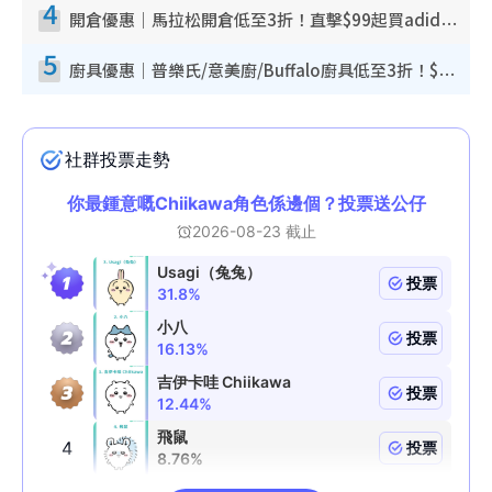
4
開倉優惠｜馬拉松開倉低至3折！直擊$99起買adidas／New Balance／Puma鞋款 STANLEY保溫杯劈價至$119起
5
廚具優惠｜普樂氏/意美廚/Buffalo廚具低至3折！$89起買煎鍋／炒鑊／個人鍋 同場小家電激減至$99起