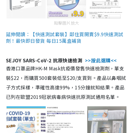
點擊圖片放大
延伸閱讀：【快速測試套裝】鄰住買開賣$9.9快速測試
劑！最快即日發貨 每日15萬盒補貨
SEJOY SARS-CoV-2 抗原快速檢測
>>按此選購<<
香港口罩品牌HK-M Mask抗疫價發售快速檢測劑，單支
裝$22，而購買500套裝低至$20/支買到。產品以鼻咽拭
子方式採樣，準確性高達99%，15分鐘就知結果。產品
已列在歐盟2019冠狀病毒病快速抗原測試通用名單。