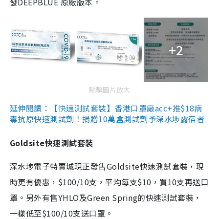
發DEEPBLUE 原廠版本。
+2
點擊圖片放大
延伸閱讀：【快速測試套裝】香港口罩廠acc+推$18病
毒抗原快速測試劑！捐贈10萬盒測試劑予深水埗露宿者
Goldsite快速測試套裝
深水埗電子特賣城現正發售Goldsite快速測試套裝，現
時更有優惠，$100/10支，平均每支$10，買10支再送口
罩。另外有售YHLO及Green Spring的快速測試套裝，
一樣低至$100/10支送口罩。