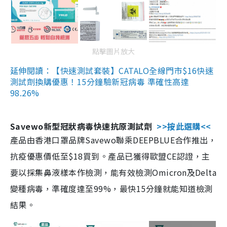
點擊圖片放大
延伸閱讀：【快速測試套裝】CATALO全線門市$16快速
測試劑換購優惠！15分鐘驗新冠病毒 準確性高達
98.26%
Savewo新型冠狀病毒快速抗原測試劑
>>按此選購<<
產品由香港口罩品牌Savewo聯乘DEEPBLUE合作推出，
抗疫優惠價低至$18買到。產品已獲得歐盟CE認證，主
要以採集鼻液樣本作檢測，能有效檢測Omicron及Delta
變種病毒，準確度達至99%，最快15分鐘就能知道檢測
結果。