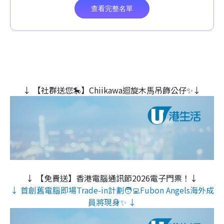
↓ 【社群送您🎠】Chiikawa迴旋木⾺吊飾公仔✨↓
↓ 【免費送】香港電腦通訊節2026電子門票！↓
↓ 首創舊電腦即場Trade-in計劃🧑‍💻Fubon Angels海外成
員將現身✨ ↓