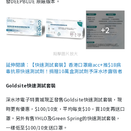
發DEEPBLUE 原廠版本。
+2
點擊圖片放大
延伸閱讀：【快速測試套裝】香港口罩廠acc+推$18病
毒抗原快速測試劑！捐贈10萬盒測試劑予深水埗露宿者
Goldsite快速測試套裝
深水埗電子特賣城現正發售Goldsite快速測試套裝，現
時更有優惠，$100/10支，平均每支$10，買10支再送口
罩。另外有售YHLO及Green Spring的快速測試套裝，
一樣低至$100/10支送口罩。