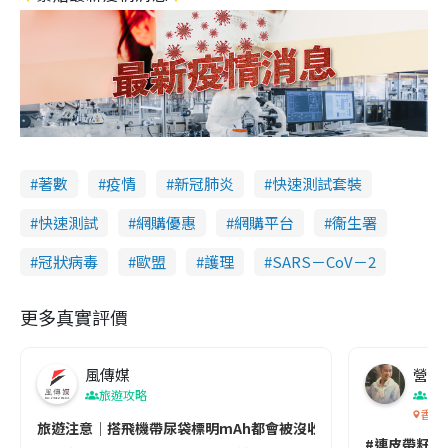
著數
疫情
新冠肺炎
快速測試套裝
快速測試
網購優惠
網購平台
衞生署
冠狀病毒
歐盟
護理
SARS－CoV－2
更多真實評價
風傳媒
營養教
旅遊攻略
生
香港
旅遊注意｜搭飛機帶尿袋標明mAh都會被沒收😱出發前切記檢查「1
#連皮帶籽都