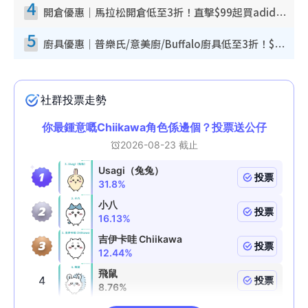
4
開倉優惠｜馬拉松開倉低至3折！直擊$99起買adidas／New Balance／Puma鞋款 STANLEY保溫杯劈價至$119起
5
廚具優惠｜普樂氏/意美廚/Buffalo廚具低至3折！$89起買煎鍋／炒鑊／個人鍋 同場小家電激減至$99起