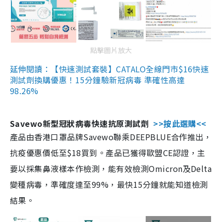
點擊圖片放大
延伸閱讀：【快速測試套裝】CATALO全線門市$16快速
測試劑換購優惠！15分鐘驗新冠病毒 準確性高達
98.26%
Savewo新型冠狀病毒快速抗原測試劑
>>按此選購<<
產品由香港口罩品牌Savewo聯乘DEEPBLUE合作推出，
抗疫優惠價低至$18買到。產品已獲得歐盟CE認證，主
要以採集鼻液樣本作檢測，能有效檢測Omicron及Delta
變種病毒，準確度達至99%，最快15分鐘就能知道檢測
結果。