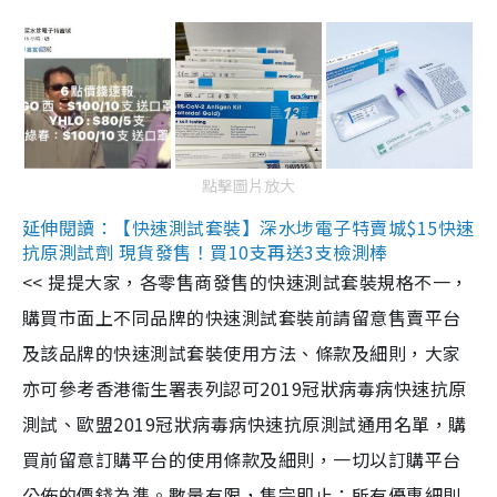
點擊圖片放大
延伸閱讀：【快速測試套裝】深水埗電子特賣城$15快速
抗原測試劑 現貨發售！買10支再送3支檢測棒
<< 提提大家，各零售商發售的快速測試套裝規格不一，
購買市面上不同品牌的快速測試套裝前請留意售賣平台
及該品牌的快速測試套裝使用方法、條款及細則，大家
亦可參考香港衞生署表列認可2019冠狀病毒病快速抗原
測試、歐盟2019冠狀病毒病快速抗原測試通用名單，購
買前留意訂購平台的使用條款及細則，一切以訂購平台
公佈的價錢為準。數量有限，售完即止；所有優惠細則