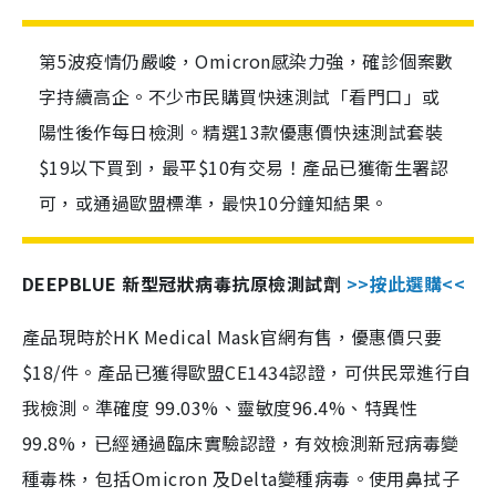
第5波疫情仍嚴峻，Omicron感染力強，確診個案數
字持續高企。不少市民購買快速測試「看門口」或
陽性後作每日檢測。精選13款優惠價快速測試套裝
$19以下買到，最平$10有交易！產品已獲衛生署認
可，或通過歐盟標準，最快10分鐘知結果。
DEEPBLUE 新型冠狀病毒抗原檢測試劑
>>按此選購<<
產品現時於HK Medical Mask官網有售，優惠價只要
$18/件。產品已獲得歐盟CE1434認證，可供民眾進行自
我檢測。準確度 99.03%、靈敏度96.4%、特異性
99.8%，已經通過臨床實驗認證，有效檢測新冠病毒變
種毒株，包括Omicron 及Delta變種病毒。使用鼻拭子