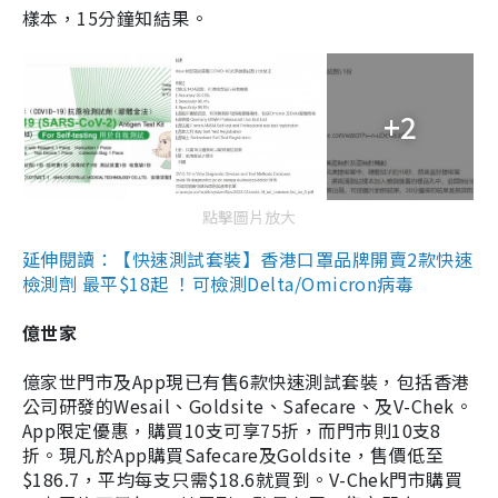
樣本，15分鐘知結果。
+2
點擊圖片放大
延伸閱讀：【快速測試套裝】香港口罩品牌開賣2款快速
檢測劑 最平$18起 ！可檢測Delta/Omicron病毒
億世家
億家世門市及App現已有售6款快速測試套裝，包括香港
公司研發的Wesail、Goldsite、Safecare、及V-Chek。
App限定優惠，購買10支可享75折，而門市則10支8
折。現凡於App購買Safecare及Goldsite，售價低至
$186.7，平均每支只需$18.6就買到。V-Chek門市購買