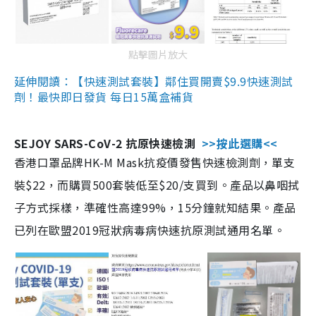
點擊圖片放大
延伸閱讀：【快速測試套裝】鄰住買開賣$9.9快速測試
劑！最快即日發貨 每日15萬盒補貨
SEJOY SARS-CoV-2 抗原快速檢測
>>按此選購<<
香港口罩品牌HK-M Mask抗疫價發售快速檢測劑，單支
裝$22，而購買500套裝低至$20/支買到。產品以鼻咽拭
子方式採樣，準確性高達99%，15分鐘就知結果。產品
已列在歐盟2019冠狀病毒病快速抗原測試通用名單。