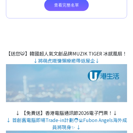
【送您🐯】韓國超人氣文創品牌MUZIK TIGER 冰感風扇！
↓將萌虎嘅慵懶療癒帶返屋企↓
↓ 【免費送】香港電腦通訊節2026電子門票！↓
↓ 首創舊電腦即場Trade-in計劃🧑‍💻Fubon Angels海外成
員將現身✨ ↓