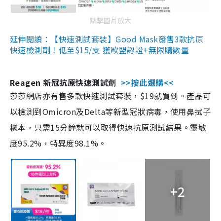
點擊圖片放大
延伸閱讀：【快速測試套裝】Good Mask發售3款抗原
快速檢測劑！低至$15/支 獲歐盟認證+無限購數量
Reagen 新冠抗原快速測試劑
>>按此選購<<
莎莎網店亦有售多款快速測試套裝，$19就買到。產品可
以檢測到Omicron及Delta等新型冠狀病毒，使用鼻拭子
樣本，只需15分鐘就可以取得快速抗原測試結果。靈敏
度95.2%，特異度98.1%。
+2