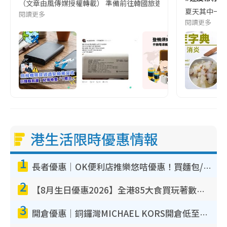
（文章由風傳媒授權轉載） 準備前往韓國旅遊的民眾，近期要特別留
夏天其中一種時
閱讀更多
閱讀更多
港生活限時優惠情報
1
長者優惠｜OK便利店推樂悠咭優惠！買麵包/牛奶/保健品拍卡即減
2
【8月生日優惠2026】全港85大食買玩著數攻略 自助餐/火鍋放題同行免費＋誠品/DONKI送現金券
3
開倉優惠｜銅鑼灣MICHAEL KORS開倉低至17折！直擊$500起買手袋/銀包/鞋款 必買經典Jet Set系列