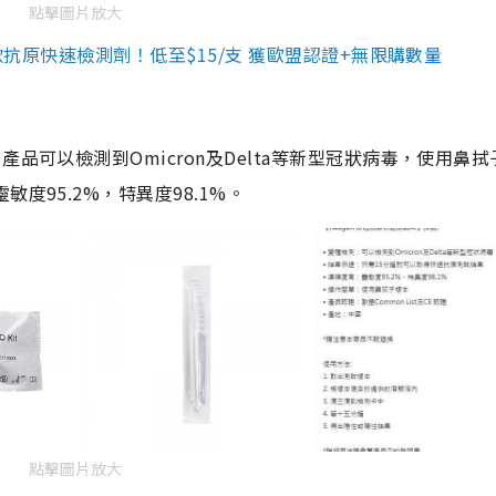
點擊圖片放大
3款抗原快速檢測劑！低至$15/支 獲歐盟認證+無限購數量
品可以檢測到Omicron及Delta等新型冠狀病毒，使用鼻拭
度95.2%，特異度98.1%。
點擊圖片放大