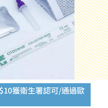
$10獲衛生署認可/通過歐