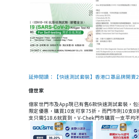
延伸閱讀：【快速測試套裝】香港口罩品牌開賣2款快速
億世家
億家世門市及App現已有售6款快速測試套裝，包括香港公司
限定優惠，購買10支可享75折，而門市則10支8折。現
支只需$18.6就買到。V-Chek門市購買一支平