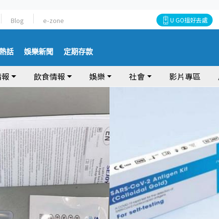
Blog
e-zone
U GO搵好去處
熱話
娛樂新聞
定期存款
情報
飲食情報
娛樂
社會
影片專區