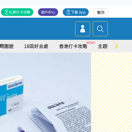
社群打卡攻略
商戶中心
下載 App
繁
简
周圍遊
18區好去處
香港打卡攻略
主題特集