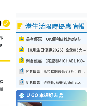
港生活限時優惠情報
1
作
長者優惠｜OK便利店推樂悠咭優惠！買麵包/牛奶/保健品拍卡即減
標
2
【8月生日優惠2026】全港85大食買玩著數攻略 自助餐/火鍋放題同行免費＋誠品/DONKI送現金券
3
開倉優惠｜銅鑼灣MICHAEL KORS開倉低至17折！直擊$500起買手袋/銀包/鞋款 必買經典Jet Set系列
4
開倉優惠｜馬拉松開倉低至3折！直擊$99起買adidas／New Balance／Puma鞋款 STANLEY保溫杯劈價至$119起
5
我檢
廚具優惠｜普樂氏/意美廚/Buffalo廚具低至3折！$89起買煎鍋／炒鑊／個人鍋 同場小家電激減至$99起
包括
U GO 本週好去處