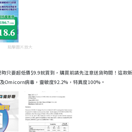
點擊圖片放大
劑，現時只要超低價$9.9就買到，購買前請先注意送貨時間！這款
Omicorn病毒，靈敏度92.2%，特異度100%。