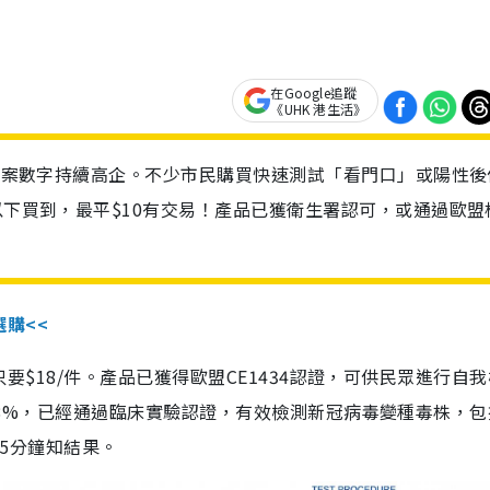
在Google追蹤
《UHK 港生活》
診個案數字持續高企。不少市民購買快速測試「看門口」或陽性後
以下買到，最平$10有交易！產品已獲衛生署認可，或通過歐盟
選購<<
惠價只要$18/件。產品已獲得歐盟CE1434認證，可供民眾進行自
性99.8%，已經通過臨床實驗認證，有效檢測新冠病毒變種毒株，
，15分鐘知結果。