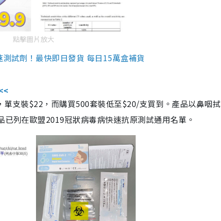
點擊圖片放大
速測試劑！最快即日發貨 每日15萬盒補貨
<<
，單支裝$22，而購買500套裝低至$20/支買到。產品以鼻咽
品已列在歐盟2019冠狀病毒病快速抗原測試通用名單。