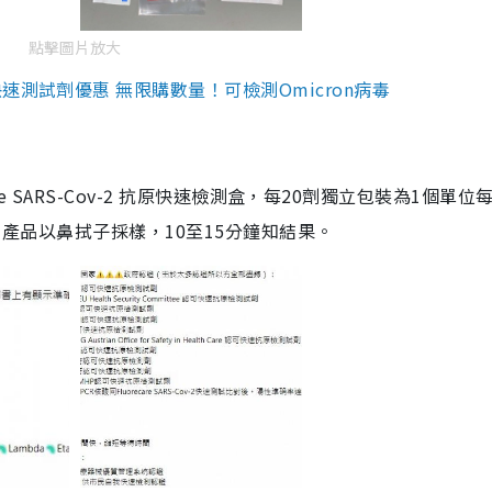
點擊圖片放大
測試劑優惠 無限購數量！可檢測Omicron病毒
are SARS-Cov-2 抗原快速檢測盒，每20劑獨立包裝為1個單位
5。產品以鼻拭子採樣，10至15分鐘知結果。