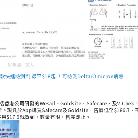
點擊圖片放大
檢測劑 最平$18起 ！可檢測Delta/Omicron病毒
研發的Wesail、Goldsite、Safecare、及V-Chek。
凡於App購買Safecare及Goldsite，售價低至$186.7
均不用$17.9就買到，數量有限，售完即止。