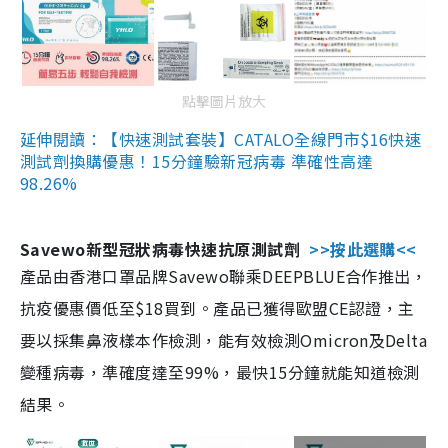
點擊圖片放大
延伸閱讀：【快速測試套裝】CATALO全線門市$16快速
測試劑換購優惠！15分鐘驗新冠病毒 準確性高達
98.26%
Savewo新型冠狀病毒快速抗原測試劑
>>按此選購<<
產品由香港口罩品牌Savewo聯乘DEEPBLUE合作推出，
抗疫優惠價低至$18買到。產品已獲得歐盟CE認證，主
要以採集鼻液樣本作檢測，能有效檢測Omicron及Delta
變種病毒，準確度達至99%，最快15分鐘就能知道檢測
結果。