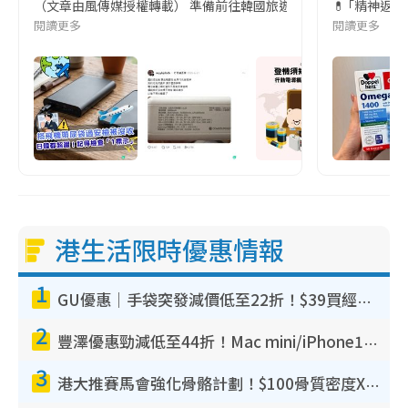
（文章由風傳媒授權轉載） 準備前往韓國旅遊的民眾，近期要特別留
💊 ｢精神返
閱讀更多
閱讀更多
港生活限時優惠情報
1
GU優惠｜手袋突發減價低至22折！$39買經典波士頓包/餃子袋！飾物同步減價$29起！
2
豐澤優惠勁減低至44折！Mac mini/iPhone17Pro大減價！廚房家電$220起
3
港大推賽馬會強化骨骼計劃！$100骨質密度X光檢查 完成免費運動訓練送超市禮券！附參加資格