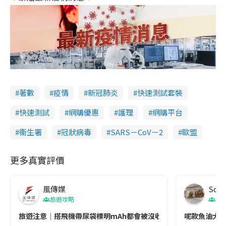
著數
疫情
新冠肺炎
快速測試套裝
快速測試
網購優惠
護理
網購平台
衞生署
冠狀病毒
SARS－CoV－2
歐盟
更多真實評價
風傳媒
Soul
旅遊攻略
生
旅遊注意｜搭飛機帶尿袋標明mAh都會被沒收😱出發前切記檢查「1
呢款魚油大家