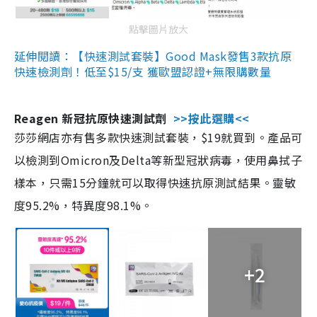
點擊圖片放大
延伸閱讀：【快速測試套裝】Good Mask發售3款抗原
快速檢測劑！低至$15/支 獲歐盟認證+無限購數量
Reagen 新冠抗原快速測試劑
>>按此選購<<
莎莎網店亦有售多款快速測試套裝，$19就買到。產品可
以檢測到Omicron及Delta等新型冠狀病毒，使用鼻拭子
樣本，只需15分鐘就可以取得快速抗原測試結果。靈敏
度95.2%，特異度98.1%。
+2