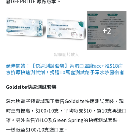
發DEEPBLUE 原廠版本。
+2
點擊圖片放大
延伸閱讀：【快速測試套裝】香港口罩廠acc+推$18病
毒抗原快速測試劑！捐贈10萬盒測試劑予深水埗露宿者
Goldsite快速測試套裝
深水埗電子特賣城現正發售Goldsite快速測試套裝，現
時更有優惠，$100/10支，平均每支$10，買10支再送口
罩。另外有售YHLO及Green Spring的快速測試套裝，
一樣低至$100/10支送口罩。