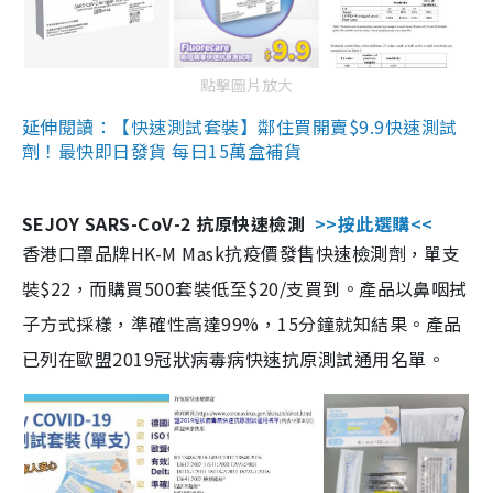
點擊圖片放大
延伸閱讀：【快速測試套裝】鄰住買開賣$9.9快速測試
劑！最快即日發貨 每日15萬盒補貨
SEJOY SARS-CoV-2 抗原快速檢測
>>按此選購<<
香港口罩品牌HK-M Mask抗疫價發售快速檢測劑，單支
裝$22，而購買500套裝低至$20/支買到。產品以鼻咽拭
子方式採樣，準確性高達99%，15分鐘就知結果。產品
已列在歐盟2019冠狀病毒病快速抗原測試通用名單。