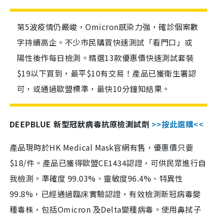
第5波疫情仍嚴峻，Omicron感染力強，確診個案數
字持續高企。不少市民購買快速測試「看門口」或
陽性後作每日檢測。精選13款優惠價快速測試套裝
$19以下買到，最平$10有交易！產品已獲衛生署認
可，或通過歐盟標準，最快10分鐘知結果。
DEEPBLUE 新型冠狀病毒抗原檢測試劑
>>按此選購<<
產品現時於HK Medical Mask官網有售，優惠價只要
$18/件。產品已獲得歐盟CE1434認證，可供民眾進行自
我檢測。準確度 99.03%、靈敏度96.4%、特異性
99.8%，已經通過臨床實驗認證，有效檢測新冠病毒變
種毒株，包括Omicron 及Delta變種病毒。使用鼻拭子