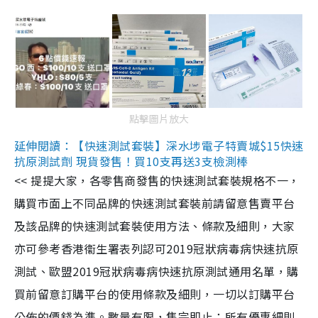
點擊圖片放大
延伸閱讀：【快速測試套裝】深水埗電子特賣城$15快速
抗原測試劑 現貨發售！買10支再送3支檢測棒
<< 提提大家，各零售商發售的快速測試套裝規格不一，
購買市面上不同品牌的快速測試套裝前請留意售賣平台
及該品牌的快速測試套裝使用方法、條款及細則，大家
亦可參考香港衞生署表列認可2019冠狀病毒病快速抗原
測試、歐盟2019冠狀病毒病快速抗原測試通用名單，購
買前留意訂購平台的使用條款及細則，一切以訂購平台
公佈的價錢為準。數量有限，售完即止；所有優惠細則