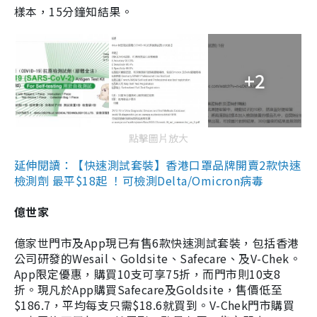
樣本，15分鐘知結果。
+2
點擊圖片放大
延伸閱讀：【快速測試套裝】香港口罩品牌開賣2款快速
檢測劑 最平$18起 ！可檢測Delta/Omicron病毒
億世家
億家世門市及App現已有售6款快速測試套裝，包括香港
公司研發的Wesail、Goldsite、Safecare、及V-Chek。
App限定優惠，購買10支可享75折，而門市則10支8
折。現凡於App購買Safecare及Goldsite，售價低至
$186.7，平均每支只需$18.6就買到。V-Chek門市購買