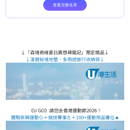
↓「森境奇緣夏日異想尋龍記」限定精品↓
↓漫遊秘境地墊、多用途旅行收納袋↓
《U GO》請您去香港運動節2026！
體驗新興運動💦＋競技賽事💪＋100+運動用品攤位🔥