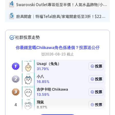
4
Swarovski Outlet專區低至半價！人氣水晶飾物/小擺設$138起！迪士尼款/水晶高跟鞋都有平
5
廚具開倉｜特福Tefal廚具/家電開倉低至3折！$220起買平底鍋/炒鑊/湯煲！電飯煲/吸塵機/燙斗$418起