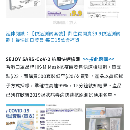
點擊圖片放大
延伸閱讀：【快速測試套裝】鄰住買開賣$9.9快速測試
劑！最快即日發貨 每日15萬盒補貨
SEJOY SARS-CoV-2 抗原快速檢測
>>按此選購<<
香港口罩品牌HK-M Mask抗疫價發售快速檢測劑，單支
裝$22，而購買500套裝低至$20/支買到。產品以鼻咽拭
子方式採樣，準確性高達99%，15分鐘就知結果。產品
已列在歐盟2019冠狀病毒病快速抗原測試通用名單。