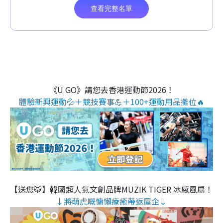
《U GO》請您去香港運動節2026！
體驗新興運動💦＋競技賽事💪＋100+運動用品攤位🔥
【送您🐯】韓國超人氣文創品牌MUZIK TIGER 冰感風扇！
↓將萌虎嘅慵懶療癒帶返屋企↓