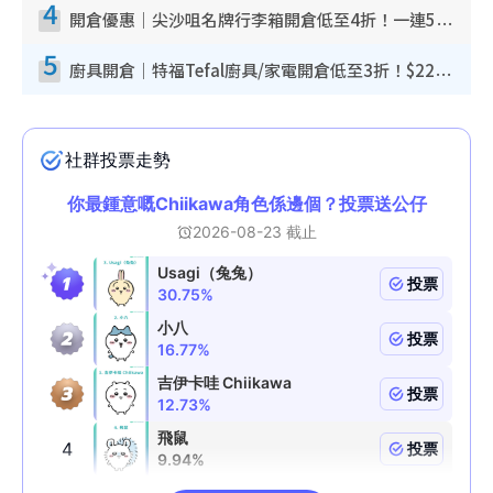
4
開倉優惠｜尖沙咀名牌行李箱開倉低至4折！一連5日 American Tourister/ace./Hallmark $200起！
5
廚具開倉｜特福Tefal廚具/家電開倉低至3折！$220起買平底鍋/炒鑊/湯煲！電飯煲/吸塵機/燙斗$418起