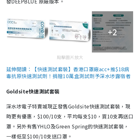
發DEEPBLUE 原廠版本。
+2
點擊圖片放大
延伸閱讀：【快速測試套裝】香港口罩廠acc+推$18病
毒抗原快速測試劑！捐贈10萬盒測試劑予深水埗露宿者
Goldsite快速測試套裝
深水埗電子特賣城現正發售Goldsite快速測試套裝，現
時更有優惠，$100/10支，平均每支$10，買10支再送口
罩。另外有售YHLO及Green Spring的快速測試套裝，
一樣低至$100/10支送口罩。