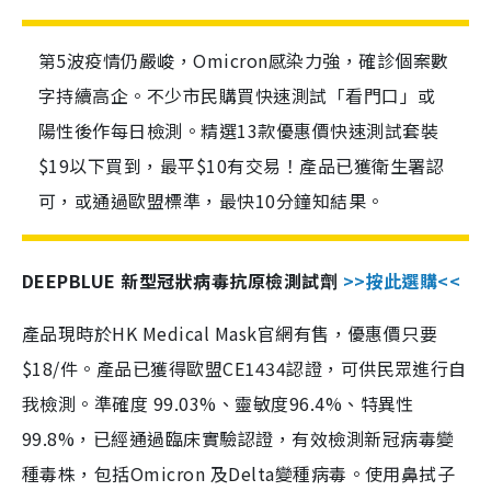
第5波疫情仍嚴峻，Omicron感染力強，確診個案數
字持續高企。不少市民購買快速測試「看門口」或
陽性後作每日檢測。精選13款優惠價快速測試套裝
$19以下買到，最平$10有交易！產品已獲衛生署認
可，或通過歐盟標準，最快10分鐘知結果。
DEEPBLUE 新型冠狀病毒抗原檢測試劑
>>按此選購<<
產品現時於HK Medical Mask官網有售，優惠價只要
$18/件。產品已獲得歐盟CE1434認證，可供民眾進行自
我檢測。準確度 99.03%、靈敏度96.4%、特異性
99.8%，已經通過臨床實驗認證，有效檢測新冠病毒變
種毒株，包括Omicron 及Delta變種病毒。使用鼻拭子