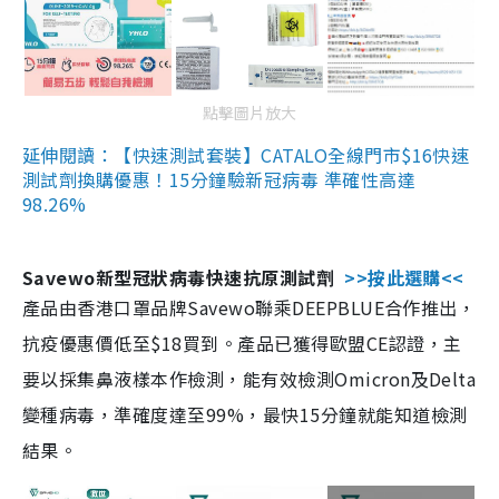
點擊圖片放大
延伸閱讀：【快速測試套裝】CATALO全線門市$16快速
測試劑換購優惠！15分鐘驗新冠病毒 準確性高達
98.26%
Savewo新型冠狀病毒快速抗原測試劑
>>按此選購<<
產品由香港口罩品牌Savewo聯乘DEEPBLUE合作推出，
抗疫優惠價低至$18買到。產品已獲得歐盟CE認證，主
要以採集鼻液樣本作檢測，能有效檢測Omicron及Delta
變種病毒，準確度達至99%，最快15分鐘就能知道檢測
結果。