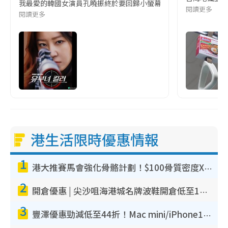
我最愛的韓國女演員孔曉振終於要回歸小螢幕啦!這次的劇本改編自同名
閱讀更多
閱讀更多
港生活限時優惠情報
1
港大推賽馬會強化骨骼計劃！$100骨質密度X光檢查 完成免費運動訓練送超市禮券！附參加資格
2
開倉優惠 | 尖沙咀海港城名牌波鞋開倉低至1折！On鞋$899起／Joy&Peace鞋履$98起
3
豐澤優惠勁減低至44折！Mac mini/iPhone17Pro大減價！廚房家電$220起