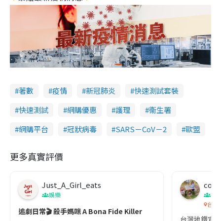
著數
疫情
新冠肺炎
快速測試套裝
快速測試
網購優惠
護理
衞生署
網購平台
冠狀病毒
SARS－CoV－2
歐盟
更多真實評價
Just_A_Girl_eats
co c
娛樂
吹
台灣
追劇日常🎬 殺手媽咪 A Bona Fide Killer
台灣地鐵宣