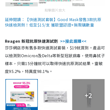
點擊圖片放大
延伸閱讀：【快速測試套裝】Good Mask發售3款抗原
快速檢測劑！低至$15/支 獲歐盟認證+無限購數量
Reagen 新冠抗原快速測試劑
>>按此選購<<
莎莎網店亦有售多款快速測試套裝，$19就買到。產品可
以檢測到Omicron及Delta等新型冠狀病毒，使用鼻拭子
樣本，只需15分鐘就可以取得快速抗原測試結果。靈敏
度95.2%，特異度98.1%。
+2