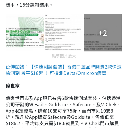
樣本，15分鐘知結果。
+2
點擊圖片放大
延伸閱讀：【快速測試套裝】香港口罩品牌開賣2款快速
檢測劑 最平$18起 ！可檢測Delta/Omicron病毒
億世家
億家世門市及App現已有售6款快速測試套裝，包括香港
公司研發的Wesail、Goldsite、Safecare、及V-Chek。
App限定優惠，購買10支可享75折，而門市則10支8
折。現凡於App購買Safecare及Goldsite，售價低至
$186.7，平均每支只需$18.6就買到。V-Chek門市購買