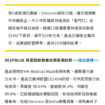
第5波疫情仍嚴峻，Omicron感染力強，確診個案數
字持續高企。不少市民購買快速測試「看門口」或
陽性後作每日檢測。精選13款優惠價快速測試套裝
$19以下買到，最平$10有交易！產品已獲衛生署認
可，或通過歐盟標準，最快10分鐘知結果。
DEEPBLUE 新型冠狀病毒抗原檢測試劑
>>按此選購<<
產品現時於HK Medical Mask官網有售，優惠價只要
$18/件。產品已獲得歐盟CE1434認證，可供民眾進行自
我檢測。準確度 99.03%、靈敏度96.4%、特異性
99.8%，已經通過臨床實驗認證，有效檢測新冠病毒變
種毒株，包括Omicron 及Delta變種病毒。使用鼻拭子