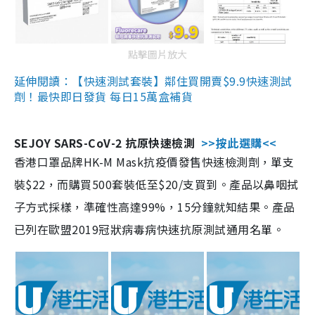
點擊圖片放大
延伸閱讀：【快速測試套裝】鄰住買開賣$9.9快速測試
劑！最快即日發貨 每日15萬盒補貨
SEJOY SARS-CoV-2 抗原快速檢測
>>按此選購<<
香港口罩品牌HK-M Mask抗疫價發售快速檢測劑，單支
裝$22，而購買500套裝低至$20/支買到。產品以鼻咽拭
子方式採樣，準確性高達99%，15分鐘就知結果。產品
已列在歐盟2019冠狀病毒病快速抗原測試通用名單。