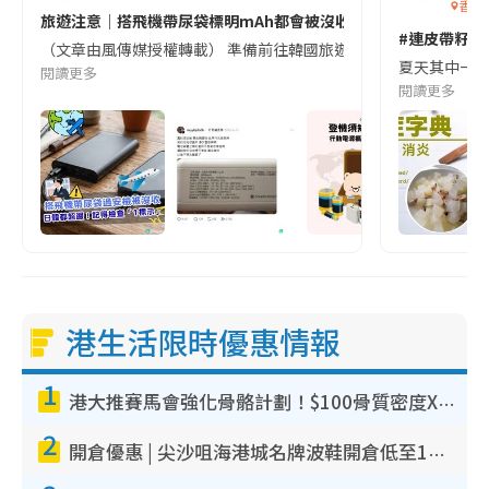
香港
旅遊注意｜搭飛機帶尿袋標明mAh都會被沒收😱出發前切記檢查「1
#連皮帶籽都
（文章由風傳媒授權轉載） 準備前往韓國旅遊的民眾，近期要特別留
夏天其中一種時
閱讀更多
閱讀更多
港生活限時優惠情報
1
港大推賽馬會強化骨骼計劃！$100骨質密度X光檢查 完成免費運動訓練送超市禮券！附參加資格
2
開倉優惠 | 尖沙咀海港城名牌波鞋開倉低至1折！On鞋$899起／Joy&Peace鞋履$98起