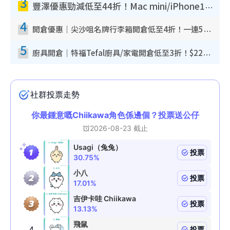
3
豐澤優惠勁減低至44折！Mac mini/iPhone17Pro大減價！廚房家電$220起
4
開倉優惠｜尖沙咀名牌行李箱開倉低至4折！一連5日 American Tourister/ace./Hallmark $200起！
5
廚具開倉｜特福Tefal廚具/家電開倉低至3折！$220起買平底鍋/炒鑊/湯煲！電飯煲/吸塵機/燙斗$418起