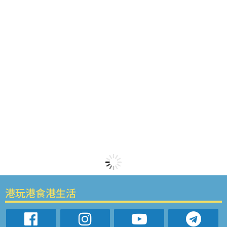
港玩港食港生活