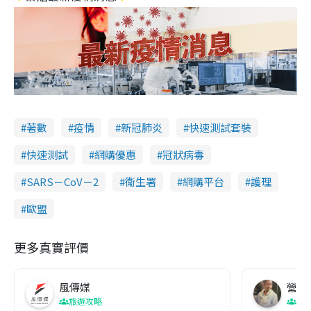
著數
疫情
新冠肺炎
快速測試套裝
快速測試
網購優惠
冠狀病毒
SARS－CoV－2
衞生署
網購平台
護理
歐盟
更多真實評價
風傳媒
營養教
旅遊攻略
生