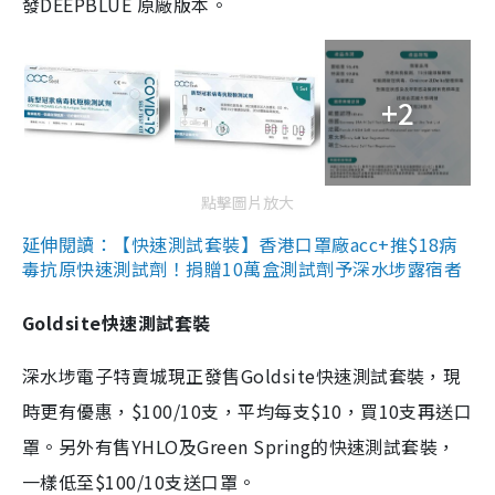
發DEEPBLUE 原廠版本。
+2
點擊圖片放大
延伸閱讀：【快速測試套裝】香港口罩廠acc+推$18病
毒抗原快速測試劑！捐贈10萬盒測試劑予深水埗露宿者
Goldsite快速測試套裝
深水埗電子特賣城現正發售Goldsite快速測試套裝，現
時更有優惠，$100/10支，平均每支$10，買10支再送口
罩。另外有售YHLO及Green Spring的快速測試套裝，
一樣低至$100/10支送口罩。