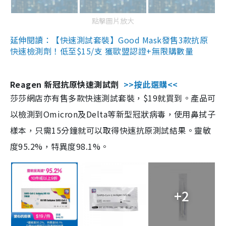
點擊圖片放大
延伸閱讀：【快速測試套裝】Good Mask發售3款抗原
快速檢測劑！低至$15/支 獲歐盟認證+無限購數量
Reagen 新冠抗原快速測試劑
>>按此選購<<
莎莎網店亦有售多款快速測試套裝，$19就買到。產品可
以檢測到Omicron及Delta等新型冠狀病毒，使用鼻拭子
樣本，只需15分鐘就可以取得快速抗原測試結果。靈敏
度95.2%，特異度98.1%。
+2