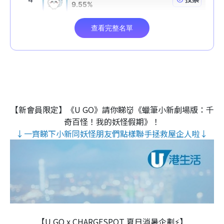
【新會員限定】《U GO》請你睇👹《蠟筆小新劇場版：千
奇百怪！我的妖怪假期》！
↓一齊睇下小新同妖怪朋友們點樣聯手拯救屋企人啦↓
【U GO x CHARGESPOT 夏日消暑企劃⚡】