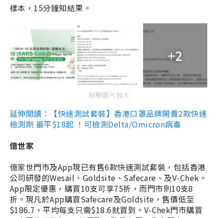
樣本，15分鐘知結果。
+2
點擊圖片放大
延伸閱讀：【快速測試套裝】香港口罩品牌開賣2款快速
檢測劑 最平$18起 ！可檢測Delta/Omicron病毒
億世家
億家世門市及App現已有售6款快速測試套裝，包括香港
公司研發的Wesail、Goldsite、Safecare、及V-Chek。
App限定優惠，購買10支可享75折，而門市則10支8
折。現凡於App購買Safecare及Goldsite，售價低至
$186.7，平均每支只需$18.6就買到。V-Chek門市購買