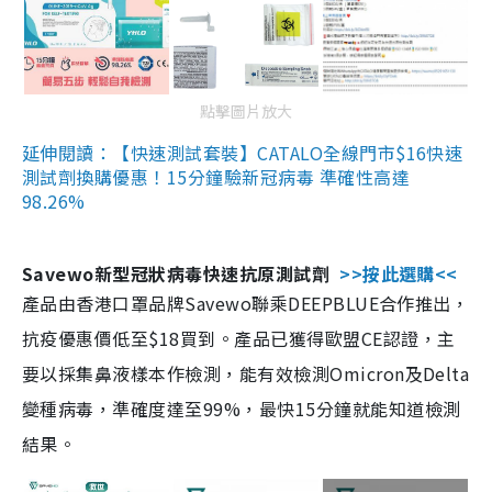
點擊圖片放大
延伸閱讀：【快速測試套裝】CATALO全線門市$16快速
測試劑換購優惠！15分鐘驗新冠病毒 準確性高達
98.26%
Savewo新型冠狀病毒快速抗原測試劑
>>按此選購<<
產品由香港口罩品牌Savewo聯乘DEEPBLUE合作推出，
抗疫優惠價低至$18買到。產品已獲得歐盟CE認證，主
要以採集鼻液樣本作檢測，能有效檢測Omicron及Delta
變種病毒，準確度達至99%，最快15分鐘就能知道檢測
結果。