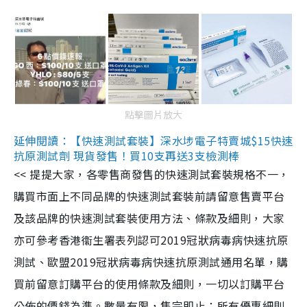
點擊圖片放大
延伸閱讀：【快速測試套裝】深水埗電子特賣城$15快速
抗原測試劑 現貨發售！買10支再送3支檢測棒
<< 提提大家，各零售商發售的快速測試套裝規格不一，
購買市面上不同品牌的快速測試套裝前請留意售賣平台
及該品牌的快速測試套裝使用方法、條款及細則，大家
亦可參考香港衞生署表列認可2019冠狀病毒病快速抗原
測試、歐盟2019冠狀病毒病快速抗原測試通用名單，購
買前留意訂購平台的使用條款及細則，一切以訂購平台
公佈的價錢為準。數量有限，售完即止；所有優惠細則