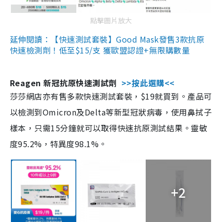
點擊圖片放大
延伸閱讀：【快速測試套裝】Good Mask發售3款抗原
快速檢測劑！低至$15/支 獲歐盟認證+無限購數量
Reagen 新冠抗原快速測試劑
>>按此選購<<
莎莎網店亦有售多款快速測試套裝，$19就買到。產品可
以檢測到Omicron及Delta等新型冠狀病毒，使用鼻拭子
樣本，只需15分鐘就可以取得快速抗原測試結果。靈敏
度95.2%，特異度98.1%。
+2