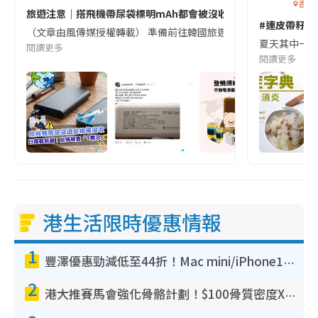
香港
旅遊注意｜搭飛機帶尿袋標明mAh都會被沒收😱出發前切記檢查「1
#連皮帶籽都
（文章由風傳媒授權轉載） 準備前往韓國旅遊的民眾，近期要特別留
夏天其中一種時
閱讀更多
閱讀更多
港生活限時優惠情報
1
豐澤優惠勁減低至44折！Mac mini/iPhone17Pro大減價！廚房家電$220起
2
港大推賽馬會強化骨骼計劃！$100骨質密度X光檢查 完成免費運動訓練送超市禮券！附參加資格