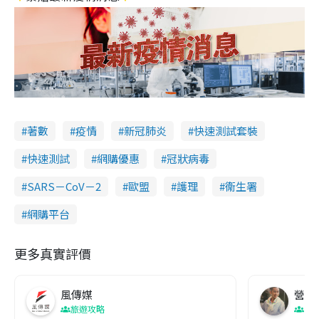
著數
疫情
新冠肺炎
快速測試套裝
快速測試
網購優惠
冠狀病毒
SARS－CoV－2
歐盟
護理
衞生署
網購平台
更多真實評價
風傳媒
營養教
旅遊攻略
生