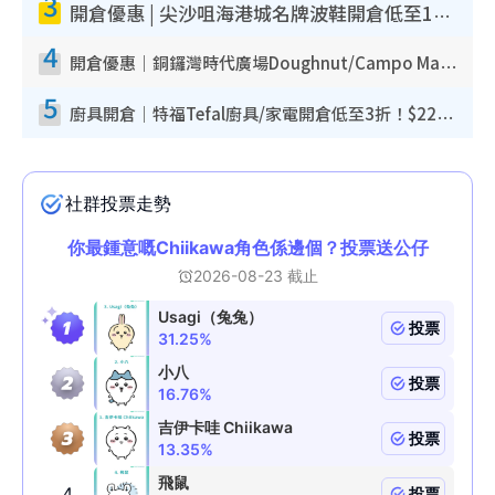
3
開倉優惠 | 尖沙咀海港城名牌波鞋開倉低至1折！On鞋$899起／Joy&Peace鞋履$98起
4
開倉優惠｜銅鑼灣時代廣場Doughnut/Campo Marzio開倉低至1折！背囊、書包、手袋劈價$200起
5
廚具開倉｜特福Tefal廚具/家電開倉低至3折！$220起買平底鍋/炒鑊/湯煲！電飯煲/吸塵機/燙斗$418起