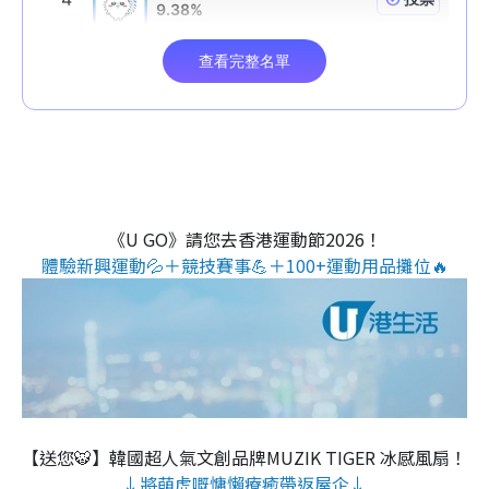
《U GO》請您去香港運動節2026！
體驗新興運動💦＋競技賽事💪＋100+運動用品攤位🔥
【送您🐯】韓國超人氣文創品牌MUZIK TIGER 冰感風扇！
↓將萌虎嘅慵懶療癒帶返屋企↓