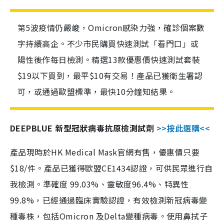
第5波疫情仍嚴峻，Omicron感染力強，確診個案數
字持續高企。不少市民購買快速測試「看門口」或
陽性後作每日檢測。精選13款優惠價快速測試套裝
$19以下買到，最平$10有交易！產品已獲衛生署認
可，或通過歐盟標準，最快10分鐘知結果。
DEEPBLUE 新型冠狀病毒抗原檢測試劑
>>按此選購<<
產品現時於HK Medical Mask官網有售，優惠價只要
$18/件。產品已獲得歐盟CE1434認證，可供民眾進行自
我檢測。準確度 99.03%、靈敏度96.4%、特異性
99.8%，已經通過臨床實驗認證，有效檢測新冠病毒變
種毒株，包括Omicron 及Delta變種病毒。使用鼻拭子