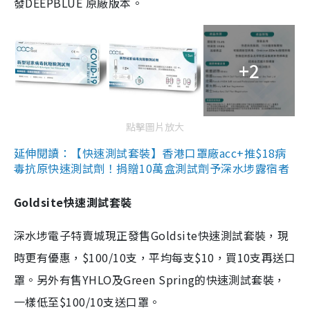
發DEEPBLUE 原廠版本。
+2
點擊圖片放大
延伸閱讀：【快速測試套裝】香港口罩廠acc+推$18病
毒抗原快速測試劑！捐贈10萬盒測試劑予深水埗露宿者
Goldsite快速測試套裝
深水埗電子特賣城現正發售Goldsite快速測試套裝，現
時更有優惠，$100/10支，平均每支$10，買10支再送口
罩。另外有售YHLO及Green Spring的快速測試套裝，
一樣低至$100/10支送口罩。