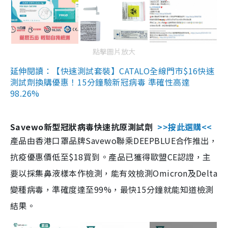
點擊圖片放大
延伸閱讀：【快速測試套裝】CATALO全線門市$16快速
測試劑換購優惠！15分鐘驗新冠病毒 準確性高達
98.26%
Savewo新型冠狀病毒快速抗原測試劑
>>按此選購<<
產品由香港口罩品牌Savewo聯乘DEEPBLUE合作推出，
抗疫優惠價低至$18買到。產品已獲得歐盟CE認證，主
要以採集鼻液樣本作檢測，能有效檢測Omicron及Delta
變種病毒，準確度達至99%，最快15分鐘就能知道檢測
結果。