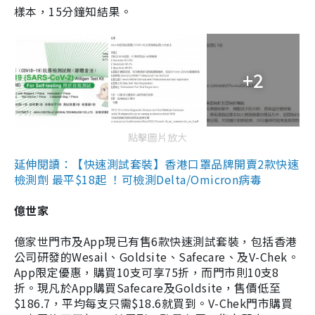
樣本，15分鐘知結果。
+2
點擊圖片放大
延伸閱讀：【快速測試套裝】香港口罩品牌開賣2款快速
檢測劑 最平$18起 ！可檢測Delta/Omicron病毒
億世家
億家世門市及App現已有售6款快速測試套裝，包括香港
公司研發的Wesail、Goldsite、Safecare、及V-Chek。
App限定優惠，購買10支可享75折，而門市則10支8
折。現凡於App購買Safecare及Goldsite，售價低至
$186.7，平均每支只需$18.6就買到。V-Chek門市購買