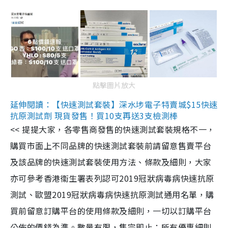
點擊圖片放大
延伸閱讀：【快速測試套裝】深水埗電子特賣城$15快速
抗原測試劑 現貨發售！買10支再送3支檢測棒
<< 提提大家，各零售商發售的快速測試套裝規格不一，
購買市面上不同品牌的快速測試套裝前請留意售賣平台
及該品牌的快速測試套裝使用方法、條款及細則，大家
亦可參考香港衞生署表列認可2019冠狀病毒病快速抗原
測試、歐盟2019冠狀病毒病快速抗原測試通用名單，購
買前留意訂購平台的使用條款及細則，一切以訂購平台
公佈的價錢為準。數量有限，售完即止；所有優惠細則