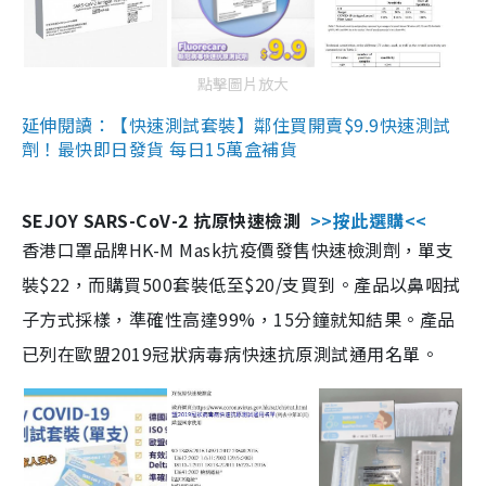
點擊圖片放大
延伸閱讀：【快速測試套裝】鄰住買開賣$9.9快速測試
劑！最快即日發貨 每日15萬盒補貨
SEJOY SARS-CoV-2 抗原快速檢測
>>按此選購<<
香港口罩品牌HK-M Mask抗疫價發售快速檢測劑，單支
裝$22，而購買500套裝低至$20/支買到。產品以鼻咽拭
子方式採樣，準確性高達99%，15分鐘就知結果。產品
已列在歐盟2019冠狀病毒病快速抗原測試通用名單。