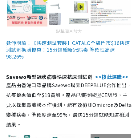
點擊圖片放大
延伸閱讀：【快速測試套裝】CATALO全線門市$16快速
測試劑換購優惠！15分鐘驗新冠病毒 準確性高達
98.26%
Savewo新型冠狀病毒快速抗原測試劑
>>按此選購<<
產品由香港口罩品牌Savewo聯乘DEEPBLUE合作推出，
抗疫優惠價低至$18買到。產品已獲得歐盟CE認證，主
要以採集鼻液樣本作檢測，能有效檢測Omicron及Delta
變種病毒，準確度達至99%，最快15分鐘就能知道檢測
結果。