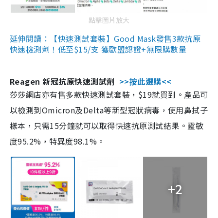
點擊圖片放大
延伸閱讀：【快速測試套裝】Good Mask發售3款抗原
快速檢測劑！低至$15/支 獲歐盟認證+無限購數量
Reagen 新冠抗原快速測試劑
>>按此選購<<
莎莎網店亦有售多款快速測試套裝，$19就買到。產品可
以檢測到Omicron及Delta等新型冠狀病毒，使用鼻拭子
樣本，只需15分鐘就可以取得快速抗原測試結果。靈敏
度95.2%，特異度98.1%。
+2