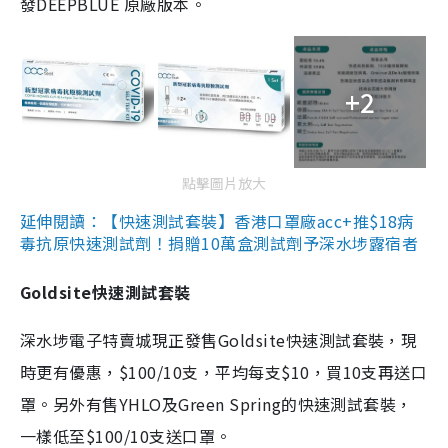
發DEEPBLUE 原廠版本。
+2
點擊圖片放大
延伸閱讀：【快速測試套裝】香港口罩廠acc+推$18病
毒抗原快速測試劑！捐贈10萬盒測試劑予深水埗露宿者
Goldsite快速測試套裝
深水埗電子特賣城現正發售Goldsite快速測試套裝，現
時更有優惠，$100/10支，平均每支$10，買10支再送口
罩。另外有售YHLO及Green Spring的快速測試套裝，
一樣低至$100/10支送口罩。