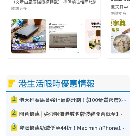
（文章由風傳媒授權轉載） 準備前往韓國旅遊的民眾，近期要特別留
夏天其中一種時
閱讀更多
閱讀更多
港生活限時優惠情報
1
港大推賽馬會強化骨骼計劃！$100骨質密度X光檢查 完成免費運動訓練送超市禮券！附參加資格
2
開倉優惠 | 尖沙咀海港城名牌波鞋開倉低至1折！On鞋$899起／Joy&Peace鞋履$98起
3
豐澤優惠勁減低至44折！Mac mini/iPhone17Pro大減價！廚房家電$220起