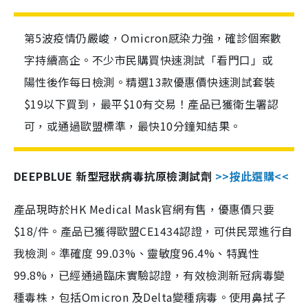
第5波疫情仍嚴峻，Omicron感染力強，確診個案數
字持續高企。不少市民購買快速測試「看門口」或
陽性後作每日檢測。精選13款優惠價快速測試套裝
$19以下買到，最平$10有交易！產品已獲衛生署認
可，或通過歐盟標準，最快10分鐘知結果。
DEEPBLUE 新型冠狀病毒抗原檢測試劑
>>按此選購<<
產品現時於HK Medical Mask官網有售，優惠價只要
$18/件。產品已獲得歐盟CE1434認證，可供民眾進行自
我檢測。準確度 99.03%、靈敏度96.4%、特異性
99.8%，已經通過臨床實驗認證，有效檢測新冠病毒變
種毒株，包括Omicron 及Delta變種病毒。使用鼻拭子