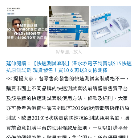
點擊圖片放大
延伸閱讀：【快速測試套裝】深水埗電子特賣城$15快速
抗原測試劑 現貨發售！買10支再送3支檢測棒
<< 提提大家，各零售商發售的快速測試套裝規格不一，
購買市面上不同品牌的快速測試套裝前請留意售賣平台
及該品牌的快速測試套裝使用方法、條款及細則，大家
亦可參考香港衞生署表列認可2019冠狀病毒病快速抗原
測試、歐盟2019冠狀病毒病快速抗原測試通用名單，購
買前留意訂購平台的使用條款及細則，一切以訂購平台
公佈的價錢為準。數量有限，售完即止；所有優惠細則