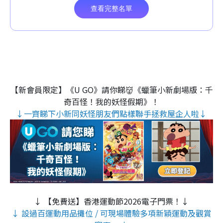
【新會員限定】《U GO》請你睇👹《蠟筆小新劇場版：千
奇百怪！我的妖怪假期》！
↓一齊睇下小新同妖怪朋友們點樣聯手拯救屋企人啦↓
↓ 【免費送】香港運動節2026電子門票！↓
↓ 設過百運動用品攤位 / 可現場體驗多項新穎運動及觀賞