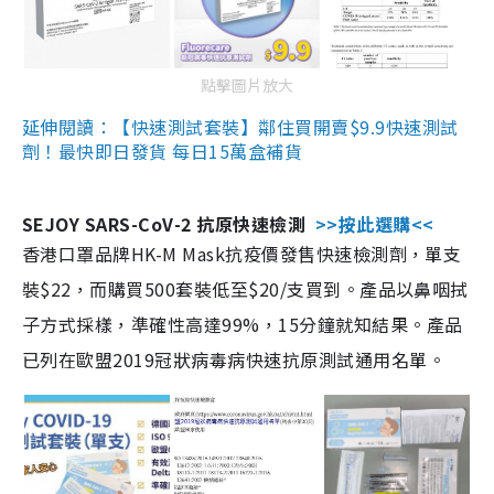
點擊圖片放大
延伸閱讀：【快速測試套裝】鄰住買開賣$9.9快速測試
劑！最快即日發貨 每日15萬盒補貨
SEJOY SARS-CoV-2 抗原快速檢測
>>按此選購<<
香港口罩品牌HK-M Mask抗疫價發售快速檢測劑，單支
裝$22，而購買500套裝低至$20/支買到。產品以鼻咽拭
子方式採樣，準確性高達99%，15分鐘就知結果。產品
已列在歐盟2019冠狀病毒病快速抗原測試通用名單。