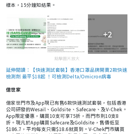
樣本，15分鐘知結果。
+2
點擊圖片放大
延伸閱讀：【快速測試套裝】香港口罩品牌開賣2款快速
檢測劑 最平$18起 ！可檢測Delta/Omicron病毒
億世家
億家世門市及App現已有售6款快速測試套裝，包括香港
公司研發的Wesail、Goldsite、Safecare、及V-Chek。
App限定優惠，購買10支可享75折，而門市則10支8
折。現凡於App購買Safecare及Goldsite，售價低至
$186.7，平均每支只需$18.6就買到。V-Chek門市購買