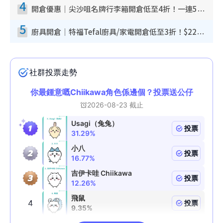
4
開倉優惠｜尖沙咀名牌行李箱開倉低至4折！一連5日 American Tourister/ace./Hallmark $200起！
5
廚具開倉｜特福Tefal廚具/家電開倉低至3折！$220起買平底鍋/炒鑊/湯煲！電飯煲/吸塵機/燙斗$418起