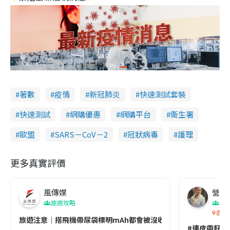
著數
疫情
新冠肺炎
快速測試套裝
快速測試
網購優惠
網購平台
衞生署
歐盟
SARS－CoV－2
冠狀病毒
護理
更多真實評價
風傳媒
營養教
旅遊攻略
生
香港
旅遊注意｜搭飛機帶尿袋標明mAh都會被沒收😱出發前切記檢查「1
#連皮帶籽都