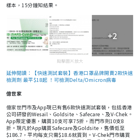
樣本，15分鐘知結果。
+2
點擊圖片放大
延伸閱讀：【快速測試套裝】香港口罩品牌開賣2款快速
檢測劑 最平$18起 ！可檢測Delta/Omicron病毒
億世家
億家世門市及App現已有售6款快速測試套裝，包括香港
公司研發的Wesail、Goldsite、Safecare、及V-Chek。
App限定優惠，購買10支可享75折，而門市則10支8
折。現凡於App購買Safecare及Goldsite，售價低至
$186.7，平均每支只需$18.6就買到。V-Chek門市購買