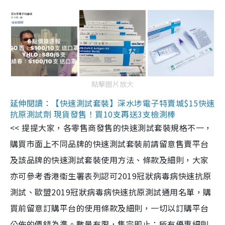
點擊圖片放大
延伸閱讀：【快速測試套裝】深水埗電子特賣城$15快速
抗原測試劑 現貨發售！買10支再送3支檢測棒
<< 提提大家，各零售商發售的快速測試套裝規格不一，
購買市面上不同品牌的快速測試套裝前請留意售賣平台
及該品牌的快速測試套裝使用方法、條款及細則，大家
亦可參考香港衞生署表列認可2019冠狀病毒病快速抗原
測試、歐盟2019冠狀病毒病快速抗原測試通用名單，購
買前留意訂購平台的使用條款及細則，一切以訂購平台
公佈的價錢為準。數量有限，售完即止；所有優惠細則