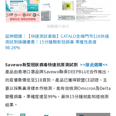
點擊圖片放大
延伸閱讀：【快速測試套裝】CATALO全線門市$16快速
測試劑換購優惠！15分鐘驗新冠病毒 準確性高達
98.26%
Savewo新型冠狀病毒快速抗原測試劑
>>按此選購<<
產品由香港口罩品牌Savewo聯乘DEEPBLUE合作推出，
抗疫優惠價低至$18買到。產品已獲得歐盟CE認證，主
要以採集鼻液樣本作檢測，能有效檢測Omicron及Delta
變種病毒，準確度達至99%，最快15分鐘就能知道檢測
結果。