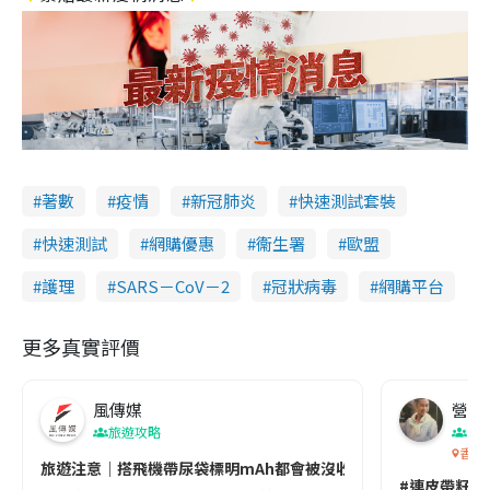
著數
疫情
新冠肺炎
快速測試套裝
快速測試
網購優惠
衞生署
歐盟
護理
SARS－CoV－2
冠狀病毒
網購平台
更多真實評價
風傳媒
營養教
旅遊攻略
生
香港
旅遊注意｜搭飛機帶尿袋標明mAh都會被沒收😱出發前切記檢查「1
#連皮帶籽都