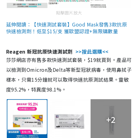
點擊圖片放大
延伸閱讀：【快速測試套裝】Good Mask發售3款抗原
快速檢測劑！低至$15/支 獲歐盟認證+無限購數量
Reagen 新冠抗原快速測試劑
>>按此選購<<
莎莎網店亦有售多款快速測試套裝，$19就買到。產品可
以檢測到Omicron及Delta等新型冠狀病毒，使用鼻拭子
樣本，只需15分鐘就可以取得快速抗原測試結果。靈敏
度95.2%，特異度98.1%。
+2