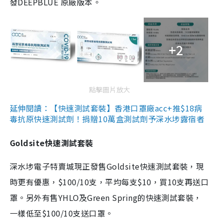
發DEEPBLUE 原廠版本。
+2
點擊圖片放大
延伸閱讀：【快速測試套裝】香港口罩廠acc+推$18病
毒抗原快速測試劑！捐贈10萬盒測試劑予深水埗露宿者
Goldsite快速測試套裝
深水埗電子特賣城現正發售Goldsite快速測試套裝，現
時更有優惠，$100/10支，平均每支$10，買10支再送口
罩。另外有售YHLO及Green Spring的快速測試套裝，
一樣低至$100/10支送口罩。