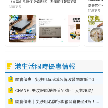
（文章由風傳媒授權轉載） 準備前往韓國旅遊的民眾，近期要特別留
夏天其中一種時
閱讀更多
閱讀更多
港生活限時優惠情報
1
開倉優惠 | 尖沙咀海港城名牌波鞋開倉低至1折！On鞋$899起／Joy&Peace鞋履$98起
2
CHANEL美妝限時減價低至3折！人氣粉底/唇膏/精華液低至$275！COCO香水都有平
3
開倉優惠｜尖沙咀名牌行李箱開倉低至4折！一連5日 American Tourister/ace./Hallmark $200起！