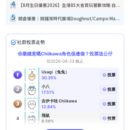
4
【8月生日優惠2026】全港85大食買玩著數攻略 自助餐/火鍋放題同行免費＋誠品/DONKI送現金券
5
開倉優惠｜銅鑼灣時代廣場Doughnut/Campo Marzio開倉低至1折！背囊、書包、手袋劈價$200起