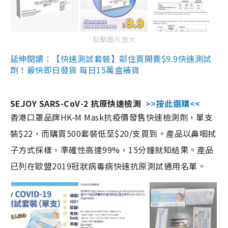
點擊圖片放大
延伸閱讀：【快速測試套裝】鄰住買開賣$9.9快速測試
劑！最快即日發貨 每日15萬盒補貨
SEJOY SARS-CoV-2 抗原快速檢測
>>按此選購<<
香港口罩品牌HK-M Mask抗疫價發售快速檢測劑，單支
裝$22，而購買500套裝低至$20/支買到。產品以鼻咽拭
子方式採樣，準確性高達99%，15分鐘就知結果。產品
已列在歐盟2019冠狀病毒病快速抗原測試通用名單。