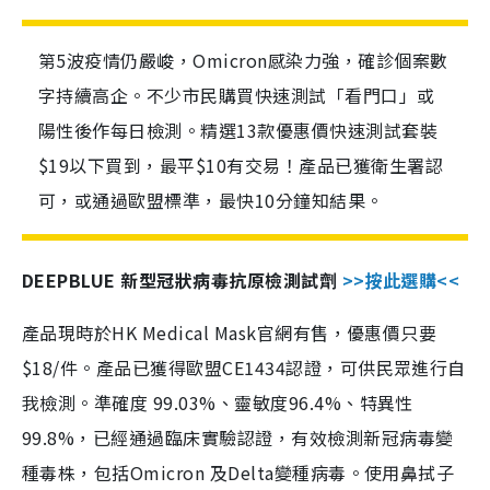
第5波疫情仍嚴峻，Omicron感染力強，確診個案數
字持續高企。不少市民購買快速測試「看門口」或
陽性後作每日檢測。精選13款優惠價快速測試套裝
$19以下買到，最平$10有交易！產品已獲衛生署認
可，或通過歐盟標準，最快10分鐘知結果。
DEEPBLUE 新型冠狀病毒抗原檢測試劑
>>按此選購<<
產品現時於HK Medical Mask官網有售，優惠價只要
$18/件。產品已獲得歐盟CE1434認證，可供民眾進行自
我檢測。準確度 99.03%、靈敏度96.4%、特異性
99.8%，已經通過臨床實驗認證，有效檢測新冠病毒變
種毒株，包括Omicron 及Delta變種病毒。使用鼻拭子